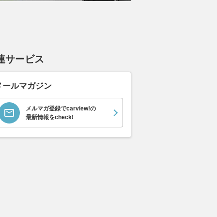
連サービス
メールマガジン
メルマガ登録でcarview!の
最新情報をcheck!