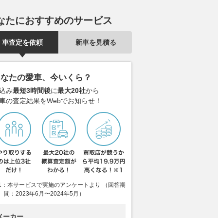
なたにおすすめのサービス
車査定を依頼
新車を見積る
あなたの愛車、今いくら？
込み
最短3時間後
に
最大20社
から
車の査定結果をWebでお知らせ！
1：本サービスで実施のアンケートより （回答期
間：2023年6月〜2024年5月）
メーカー