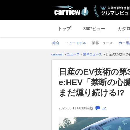
トップ
360°ビュー
カタ
総合
ニューモデル
業界ニュース
カー用
carview!
>
ニュース
>
業界ニュース
>
日産のEV技術の
日産のEV技術の第
e:HEV「禁断の
まだ燻り続ける!?
2026.05.11 08:00
掲載
12