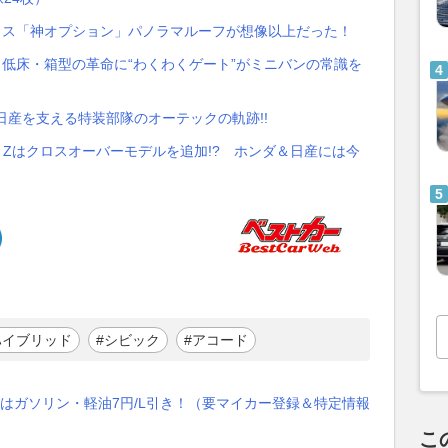
クロス「神オプション」パノラマルーフが想像以上だった！
 低床・箱型の革命に“わくわくゲート”がミニバンの常識を
日産を支える特装部隊のオーテックの軌跡!!
? Zはクロスオーバーモデルを追加!? ホンダ＆日産には今
ハイブリッド
#シビック
#アコード
はガソリン・軽油7円/L引き！（要マイカー登録＆特定情報
こ