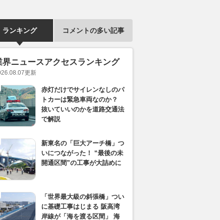
ランキング
コメントの多い記事
業界ニュースアクセスランキング
026.08.07
更新
赤灯だけでサイレンなしのパ
トカーは緊急車両なのか？
抜いていいのかを道路交通法
で解説
新東名の「巨大アーチ橋」つ
いにつながった！ “最後の未
開通区間”の工事が大詰めに
「世界最大級の斜張橋」つい
に基礎工事はじまる 阪高湾
岸線が「海を渡る区間」 海