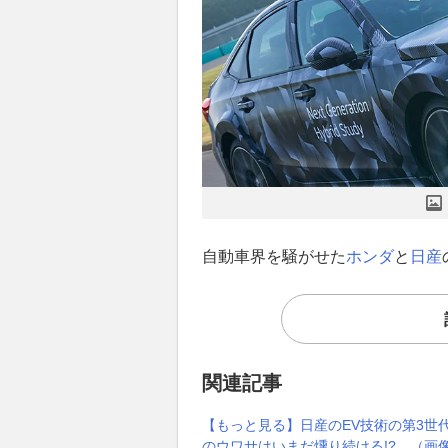
自動車界を騒がせた
ホンダ
と
日産
関連記事
【もっと見る】日産のEV技術の第3世代
のウワサはいまだ燻り続ける!? （画像