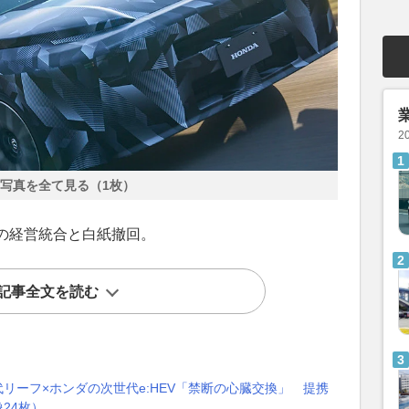
2
写真を全て見る（1枚）
の経営統合と白紙撤回。
記事全文を読む
リーフ×ホンダの次世代e:HEV「禁断の心臓交換」 提携
24枚）