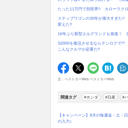
たった11万円で別世界!! カローラ
ステップワゴンの30年が偉大すぎた!!
変えた!!
16年ぶり新型エルグランドも発進！ 
S2000を復活させるならテンロクで!
こんなクルマが必要だ!!
文：ベストカーWeb ベストカーWeb
関連タグ
#ホンダ
#日産
#
【キャンペーン】8月の毎週金・土・日
の入力）