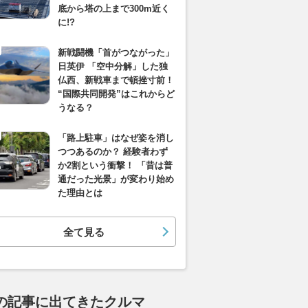
底から塔の上まで300m近く
に!?
新戦闘機「首がつながった」
日英伊 「空中分解」した独
仏西、新戦車まで頓挫寸前！
“国際共同開発”はこれからど
うなる？
「路上駐車」はなぜ姿を消し
つつあるのか？ 経験者わず
か2割という衝撃！ 「昔は普
通だった光景」が変わり始め
た理由とは
全て見る
の記事に出てきたクルマ