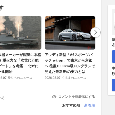
す
新
4
兵器メーカーが艦艇に本格
アウディ新型「A6スポーツバ
まもなく
!? 重火力な「次世代万能
ック e-tron」で東京から京都
路「渋滞
ゲート」を考案！ 北米に
へ 往復1000km級ロングランで
最大予想は
中
ール開始
見えた最新EVの実力とは
避けるべ
9
08.07
乗りものニュース
2026.08.07
くるまのニュース
2026.08.07
コメントを非表示にする
い方
おすすめ順
新着順