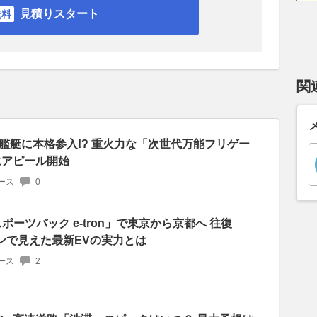
見積りスタート
関
艦艇に本格参入!? 重火力な「次世代万能フリゲー
にアピール開始
ース
0
ポーツバック e-tron」で東京から京都へ 往復
ランで見えた最新EVの実力とは
ース
2