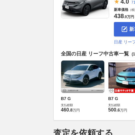
4.
0
7
新車価格
（税
438
.
9万円
新
日産 リー
全国の日産 リーフ中古車一覧
(
B7 G
B7 G
支払総額
支払総額
460
.
500
.
8
6
万円
万円
査定を依頼する