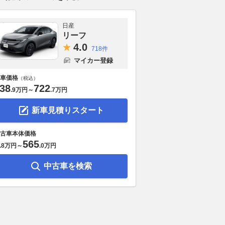
日産
リーフ
4.
0
718件
マイカー登録
車価格
（税込）
38
722
.
9万円
～
.
7万円
お盆シーズン 高速道
純正パーツを移植した結果。メ
これがEV時
新車見積りスタート
」のピークはいつ？
ルセデスAMG「GT」が後付け
スの回答！ 
45km 渋滞嫌いなら
感なく覚醒する専用エアロ
カー「セオリ
古車本体価格
き日時と場所とは
ファンを納得
2026.08.07
Auto Messe Web
565
.
8万円
～
.
0万円
VAGUE
2026.08.07
WEB
中古車を検索