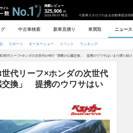
掲載レビュー
325,906
件
時点
※新車カタログのある自動車総合情報
2026.08.07
ログ
中古車検索
新車見積り
車買取
ニュース
品
スポーツ
モーターショー
イベント
ランキング
第3世代リーフ×ホンダの次世代e:HEV「禁断の心臓交換」 提携のウワサはいまだ燻り続ける
3世代リーフ×ホンダの次世代
心臓交換」 提携のウワサはい