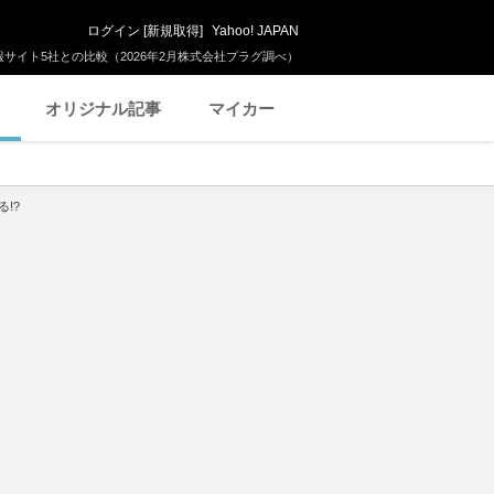
ログイン
[
新規取得
]
Yahoo! JAPAN
サイト5社との比較（2026年2月株式会社プラグ調べ）
オリジナル記事
マイカー
!?