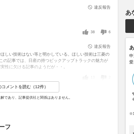
違反報告
あ
38
6
違反報告
でほしい技術はない等と明かしている。ほしい技術は三菱の
申
たこの記事では、日産の持つピックアップトラックの魅力が
愛
確実性に欠ける記事のようだが・・。
13
2
のコメントを読む（12件）
見解であり、記事提供社と関係はありません。
※
リーフ