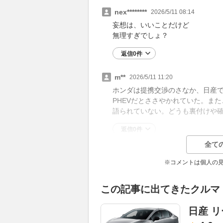
nex********
2026/5/11 08:14
妄想は、いいことだけど
無理すぎでしょ？
返信0件
m**
2026/5/11 11:20
ホンダは提携交渉のさなか、日産
PHEVだとささやかれていた。ま
語られていない。どうも裏付けや
返信0件
全て
※コメントは個人の
この記事に出てきたクルマ
日産 