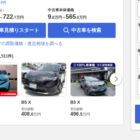
18件
中古車本体価格
込）
722
9
565
～
.
7万円
.
8万円
～
.
0万円
車見積りスタート
中古車を検索
フの買取価格・査定相場を調べる
1,511件)
B5 X
B5 X
B5 X
支払総額
支払総額
支払総額
408
.
496
.
415
.
0
5
8
万円
万円
万円