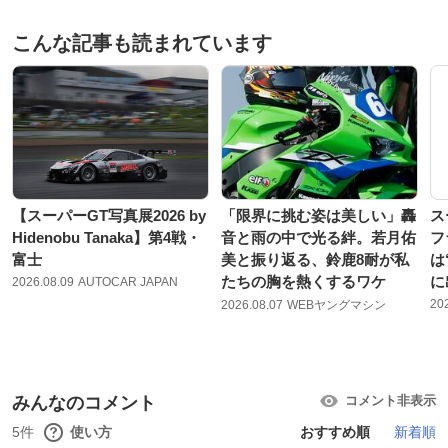
こんな記事も読まれています
【スーパーGT写真展2026 by
「限界に挑む姿は美しい」轟
ス
Hidenobu Tanaka】第4戦・
音と雨の中で光る絆。若月佑
フ
富士
美と振り返る、鈴鹿8耐が私
は
たちの胸を熱くするワケ
に
2026.08.09
AUTOCAR JAPAN
20
2026.08.07
WEBヤングマシン
みんなのコメント
コメント非表示
5件
使い方
おすすめ順
新着順