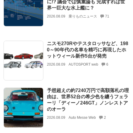
に!? 議会では慎重論も 完成すれば世
界一巨大な水上艦に？
2026.08.09
乗りものニュース
71
ニスモ270Rやテスタロッサなど、198
0～90年代の名車を精巧に再現したホ
ットウィール新作5台が発売
2026.08.09
AUTOSPORT web
6
予想超えの約7240万円で高額落札の理
由は、世界52台の希少色を纏うフェラ
ーリ「ディーノ246GT」ノンレストア
のオーラ
2026.08.09
Auto Messe Web
2