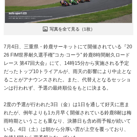
写真を全て見る（1枚）
7月4日、三重県・鈴鹿サーキットにて開催されている『20
26 FIM世界耐久選手権”コカ·コーラ” 鈴鹿8時間耐久ロード
レース 第47回大会』にて、14時15分から実施される予定
だったトップ10トライアルが、雨天の影響により中止とな
ることがアナウンスされた。また、代替えとなるセッショ
ンは行われず、予選の最終順位をもとに決まる。
2度の予選が行われた3日（金）は1日を通して好天に恵ま
れたが、例年よりも1カ月早く開催されている鈴鹿8耐は梅
雨時期ということも重なり、決勝日も含め雨予報が続いて
いる。4日（土）は朝から分厚い雲が上空を覆っており、