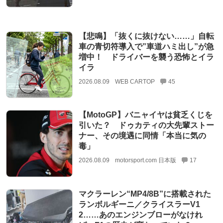
【悲鳴】「抜くに抜けない……」自転
車の青切符導入で”車道ハミ出し”が急
増中！ ドライバーを襲う恐怖とイラ
イラ
2026.08.09
WEB CARTOP
45
【MotoGP】バニャイヤは貧乏くじを
引いた？ ドゥカティの大先輩ストー
ナー、その境遇に同情「本当に気の
毒」
2026.08.09
motorsport.com 日本版
17
マクラーレン“MP4/8B”に搭載された
ランボルギーニ／クライスラーV1
2……あのエンジンブローがなけれ