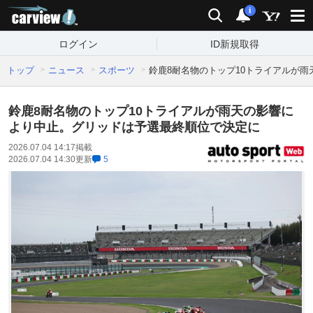
carview!
検索
通知
i
ログイン
ID新規取得
トップ
ニュース
スポーツ
鈴鹿8耐名物のトップ10トライアルが
鈴鹿8耐名物のトップ10トライアルが雨天の影響に
より中止。グリッドは予選最終順位で決定に
2026.07.04 14:17
掲載
2026.07.04 14:30
更新
5