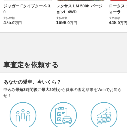
ジャガー Fタイプクーペ 3.
レクサス LM 500h バージ
ロータス 
0
ョンL 4WD
ォーラ
支払総額
支払総額
支払総額
475
1698
448
.
0
.
0
.
0
万円
万円
万
車査定を依頼する
あなたの愛車、今いくら？
申込み
最短3時間後
に
最大20社
から愛車の査定結果をWebでお知ら
せ！