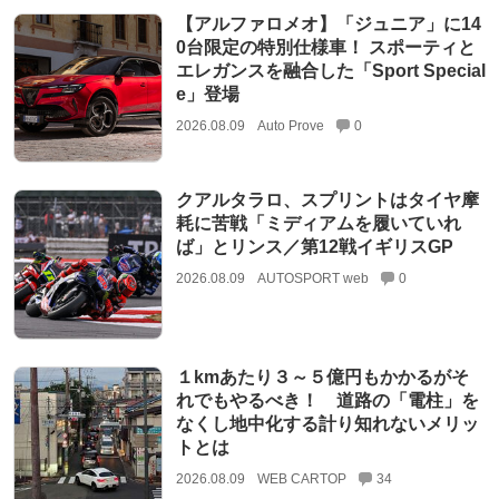
【アルファロメオ】「ジュニア」に14
0台限定の特別仕様車！ スポーティと
エレガンスを融合した「Sport Special
e」登場
2026.08.09
Auto Prove
0
クアルタラロ、スプリントはタイヤ摩
耗に苦戦「ミディアムを履いていれ
ば」とリンス／第12戦イギリスGP
2026.08.09
AUTOSPORT web
0
１kmあたり３～５億円もかかるがそ
れでもやるべき！ 道路の「電柱」を
なくし地中化する計り知れないメリッ
トとは
2026.08.09
WEB CARTOP
34