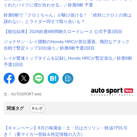
くれたバイクに僕が合わせる」／鈴鹿8耐 予選
鈴鹿8耐で『クロミちゃん』が駆け抜ける！ 「絶対にクロミの座は
譲れない」とライダー同士で取り合いも？
【順位結果】2026鈴鹿8時間耐久ロードレース 公式予選2回目
ジョナサン・レイ躍動のHonda HRCが首位通過。熾烈なアタック
合戦で暫定トップ10出揃う／鈴鹿8耐予選2回目
レイが驚速トップタイムを記録しHonda HRCが暫定首位／鈴鹿8耐
予選1回目
文：AUTOSPORT web
関連タグ
#ルポ
【キャンペーン】8月の毎週金・土・日はガソリン・軽油7円/L引
き！（要マイカー登録＆特定情報の入力）