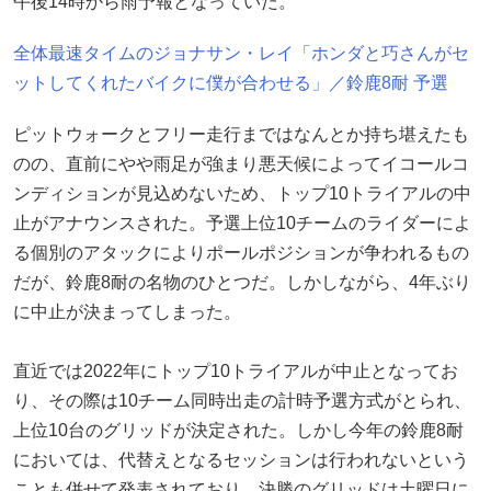
午後14時から雨予報となっていた。
全体最速タイムのジョナサン・レイ「ホンダと巧さんがセ
ットしてくれたバイクに僕が合わせる」／鈴鹿8耐 予選
ピットウォークとフリー走行まではなんとか持ち堪えたも
のの、直前にやや雨足が強まり悪天候によってイコールコ
ンディションが見込めないため、トップ10トライアルの中
止がアナウンスされた。予選上位10チームのライダーによ
る個別のアタックによりポールポジションが争われるもの
だが、鈴鹿8耐の名物のひとつだ。しかしながら、4年ぶり
に中止が決まってしまった。
直近では2022年にトップ10トライアルが中止となってお
り、その際は10チーム同時出走の計時予選方式がとられ、
上位10台のグリッドが決定された。しかし今年の鈴鹿8耐
においては、代替えとなるセッションは行われないという
ことも併せて発表されており、決勝のグリッドは土曜日に