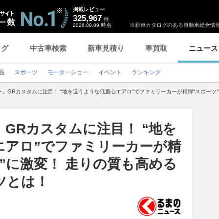
掲載レビュー
325,967
件
時点
※新車カタログのある自動車総合情報
2026.08.09
ログ
中古車検索
新車見積り
車買取
ニュース
品
スポーツ
モーターショー
イベント
ランキング
」GRカスタムに注目！ “地を這うような低重心エアロ”でファミリーカーが精悍“スポーツ
GRカスタムに注目！ “地を
エアロ”でファミリーカーが精
”に激変！ 走りの質も高める
ツとは！