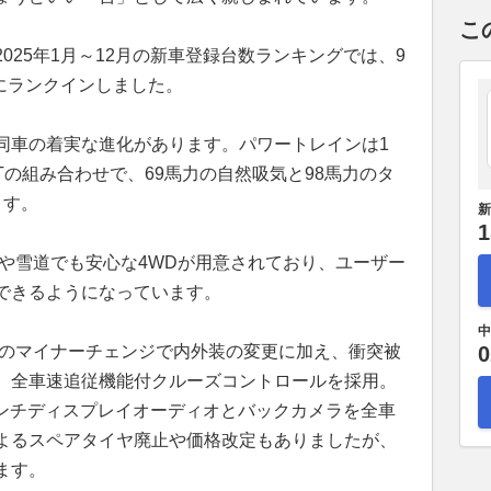
こ
025年1月～12月の新車登録台数ランキングでは、9
位にランクインしました。
同車の着実な進化があります。パワートレインは1
Tの組み合わせで、69馬力の自然吸気と98馬力のタ
ます。
新
1
ーや雪道でも安心な4WDが用意されており、ユーザー
できるようになっています。
中
年のマイナーチェンジで内外装の変更に加え、衝突被
0
、全車速追従機能付クルーズコントロールを採用。
9インチディスプレイオーディオとバックカメラを全車
よるスペアタイヤ廃止や価格改定もありましたが、
ます。