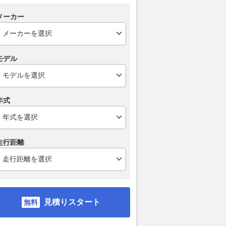
メーカー
モデル
年式
走行距離
見積りスタート