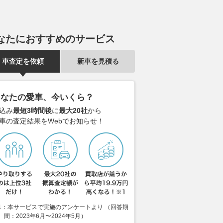
なたにおすすめのサービス
車査定を依頼
新車を見積る
あなたの愛車、今いくら？
込み
最短3時間後
に
最大20社
から
車の査定結果をWebでお知らせ！
1：本サービスで実施のアンケートより （回答期
間：2023年6月〜2024年5月）