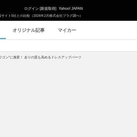
ログイン
[
新規取得
]
Yahoo! JAPAN
サイト5社との比較（2026年2月株式会社プラグ調べ）
オリジナル記事
マイカー
ワゴン”に激変！ 走りの質も高めるドレスアップパーツ