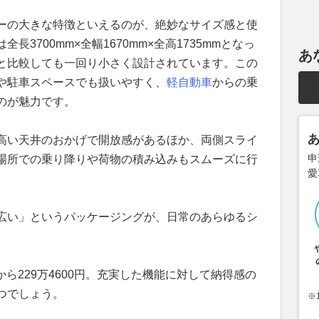
ーの大きな特徴といえるのが、絶妙なサイズ感と使
3700mm×全幅1670mm×全高1735mmとなっ
あ
と比較しても一回り小さく設計されています。この
や駐車スペースでも扱いやすく、
軽自動車
からの乗
のが魅力です。
高い天井のおかげで開放感があるほか、両側スライ
申
場所での乗り降りや荷物の積み込みもスムーズに行
愛
広い」というパッケージングが、日常のあらゆるシ
円から229万4600円。充実した機能に対して納得感の
つでしょう。
※