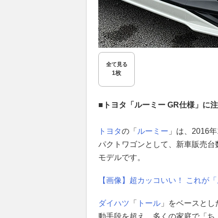
全て見る
1枚
■トヨタ「ルーミー GR仕様」に
トヨタ
の「
ルーミー
」は、201
パクトワゴンとして、新車販売台
モデルです。
【画像】超カッコいい！ これが「
ダイハツ
「
トール
」をベースとし
動手段を超え、多くの家庭で「ち