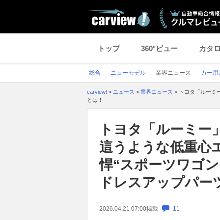
トップ
360°ビュー
カタ
総合
ニューモデル
業界ニュース
カー用
carview!
>
ニュース
>
業界ニュース
>
トヨタ「ルーミー
とは！
トヨタ「ルーミー」
這うような低重心
悍“スポーツワゴン
ドレスアップパー
2026.04.21 07:00
掲載
11