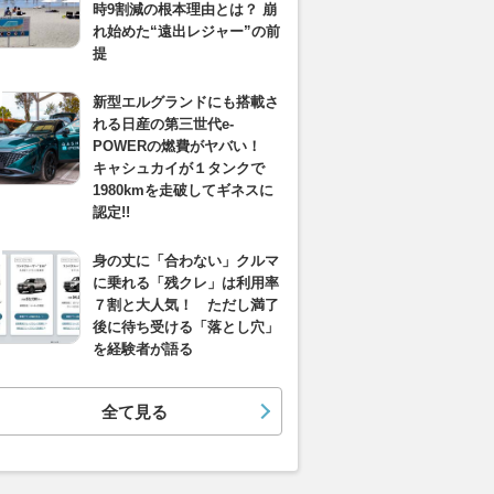
時9割減の根本理由とは？ 崩
れ始めた“遠出レジャー”の前
提
新型エルグランドにも搭載さ
れる日産の第三世代e-
POWERの燃費がヤバい！
キャシュカイが１タンクで
1980kmを走破してギネスに
認定!!
身の丈に「合わない」クルマ
に乗れる「残クレ」は利用率
７割と大人気！ ただし満了
後に待ち受ける「落とし穴」
を経験者が語る
全て見る