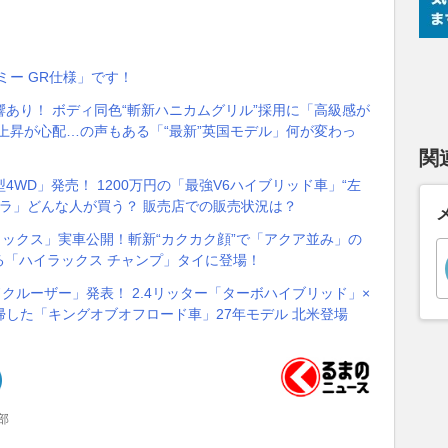
ミー GR仕様」です！
あり！ ボディ同色“斬新ハニカムグリル”採用に「高級感が
上昇が心配…の声もある「“最新”英国モデル」何が変わっ
関
WD」発売！ 1200万円の「最強V6ハイブリッド車」“左
ドラ」どんな人が買う？ 販売店での販売状況は？
イラックス」実車公開！斬新“カクカク顔”で「アクア並み」の
める「ハイラックス チャンプ」タイに登場！
ンドクルーザー」発表！ 2.4リッター「ターボハイブリッド」×
帰した「キングオブオフロード車」27年モデル 北米登場
部