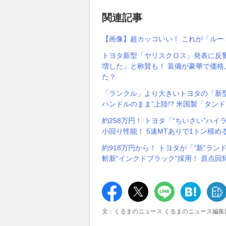
関連記事
【画像】超カッコいい！ これが「ルー
トヨタ新型「ヤリスクロス」発表に反響
増した」と称賛も！ 装備が豪華で価格
た？
「ランクル」より大きいトヨタの「新型4
ハンドルのまま”上陸!? 米国製「タン
約258万円！ トヨタ「“ちいさい”ハ
小回り性能！ 5速MTありで1トン積
約918万円から！ トヨタが「“新”ラ
斬新“インクドブラック”採用！ 原点回
文：くるまのニュース くるまのニュース編集