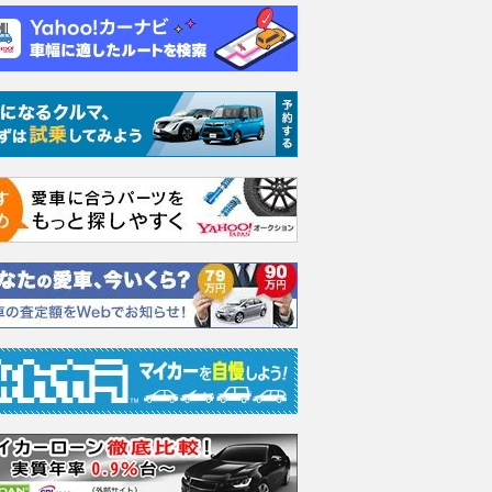
エヴォーラ
ホンダ NSX 3.0
ロールスロイス ゴース
日産 
ラ
ト ロールスロイス ゴ
ック 
支払総額
898
.
0
万円
ースト(第1世代 / RR4)
支払総額
支払総額
905
.
220
.
1
0
万円