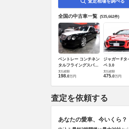
査定相場を調べる
全国の中古車一覧
(535,662件)
ベントレー コンチネン
ジャガー Fタ
タルフライングスパー
ペ 3.0
6.0 4WD
支払総額
支払総額
198
.
475
.
0
0
万円
万円
査定を依頼する
あなたの愛車、今いくら？