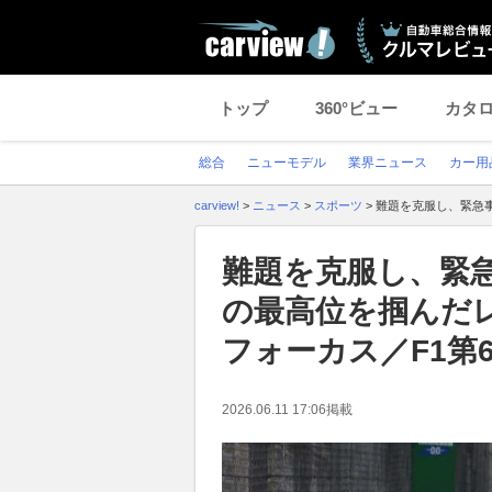
トップ
360°ビュー
カタ
総合
ニューモデル
業界ニュース
カー用
carview!
>
ニュース
>
スポーツ
>
難題を克服し、緊急
難題を克服し、緊
の最高位を掴んだ
フォーカス／F1第
2026.06.11 17:06
掲載