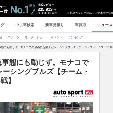
掲載レビュー
325,913
件
時点
※新車カタログのある自動車総合情報
2026.08.07
ログ
中古車検索
新車見積り
車買取
ニュース
品
スポーツ
モーターショー
イベント
ランキング
事態にも動じず。モナコでの最高位を掴んだレーシングブルズ【チーム・フォーカス／F1第
急事態にも動じず。モナコで
レーシングブルズ【チーム・
6戦】