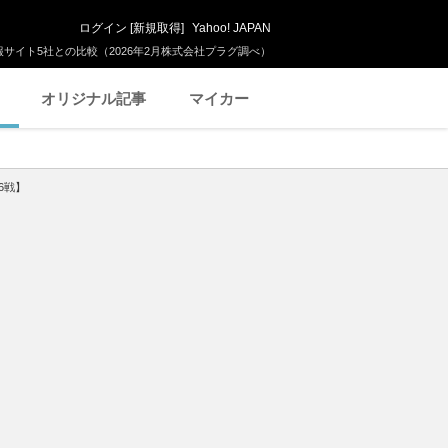
ログイン
[
新規取得
]
Yahoo! JAPAN
サイト5社との比較（2026年2月株式会社プラグ調べ）
オリジナル記事
マイカー
6戦】