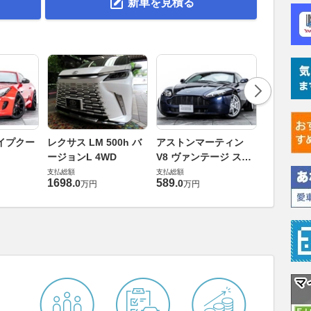
新車を見積る
ロータス 
イプクー
レクサス LM 500h バ
アストンマーティン
エヴォー
ージョンL 4WD
V8 ヴァンテージ スポ
支払総額
ーツシフト
支払総額
支払総額
448
.
0
万円
1698
.
589
.
0
0
万円
万円