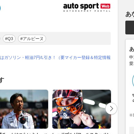
あ
#Q3
#アルピーヌ
申
はガソリン・軽油7円/L引き！（要マイカー登録＆特定情報
愛
す
※