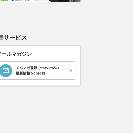
連サービス
メールマガジン
メルマガ登録でcarview!の
最新情報をcheck!