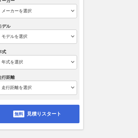
のF1分析／第11
元ハース代表、ハンガリーGP
ハミルトンの
メーカー
マクラーレンの優勝戦
でのサインツJr.へのペナルティ
ン。一方でフ
前半戦で見えたトップ
は甘すぎたと主張「情状酌量な
据える将来に
の車両特性と強み
んて持ち出す必要はない」
状況とは言え
モデル
AUTOSPORT web
2026.08.03
motorsport.com 日本版
2026.08.04
AUT
年式
走行距離
見積りスタート