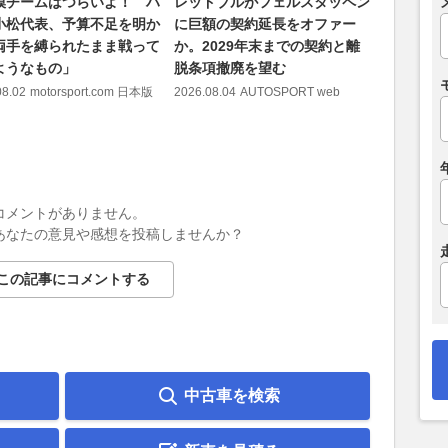
模チームはつらいよ！ ハ
レッドブルがフェルスタッペン
【中野信治
小松代表、予算不足を明か
に巨額の契約延長をオファー
戦】王者
両手を縛られたまま戦って
か。2029年末までの契約と離
線復帰。
ようなもの」
脱条項撤廃を望む
4チーム
08.02
motorsport.com 日本版
2026.08.04
AUTOSPORT web
2026.08.06
コメントがありません。
あなたの意見や感想を投稿しませんか？
この記事にコメントする
中古車を検索