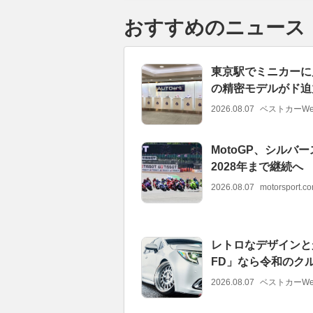
おすすめのニュース
東京駅でミニカーに見
の精密モデルがド迫力
2026.08.07
ベストカーWe
MotoGP、シル
2028年まで継続へ
2026.08.07
motorsport.
レトロなデザインと
FD」なら令和のク
2026.08.07
ベストカーWe