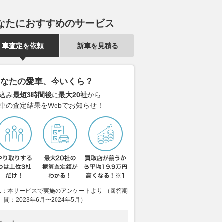
なたにおすすめのサービス
車査定を依頼
新車を見積る
あなたの愛車、今いくら？
込み
最短3時間後
に
最大20社
から
車の査定結果をWebでお知らせ！
1：本サービスで実施のアンケートより （回答期
間：2023年6月〜2024年5月）