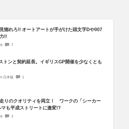
惚れろ!! オートアートが手がけた頭文字Dや007
!!
b
7
バーストンと契約延長。イギリスGP開催を少なくとも
com 日本版
1
走りのクオリティを両立！ ワークの「シーカー
ルマも平成ストリートに激変!?
b
3