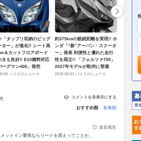
キ「タップリ収納のビッグ
約375kmの航続距離を実現!! ホ
「ヤマハ
ーター」が進化!! シート高
ンダ「“新”アーバン・スクータ
れからも
5mm＆カットフロアボード
ー」発表 利便性と優れた走行
ンのある
きも良好!! E10燃料対応
性を両立!! 「フォルツァ750」
響 “7月
バーグマン400」発売
2027年モデルが欧州に登場
生日 ヤ
ファンが
08.06
バイクのニュース
2026.08.03
バイクのニュース
2026.08.05
コメントを非表示にする
方
おすすめ順
新着順
違反報告
あメットイン重視ならリードを買えってことか。