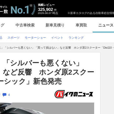
掲載レビュー
325,902
件
時点
※新車カタログのある自動車総合情報
2026.08.07
ログ
中古車検索
新車見積り
車買取
ニュース
品
スポーツ
モーターショー
イベント
ランキング
」「シルバーも悪くない」「買って損はない」など反響 ホンダ原2スクーター「Dio110
」「シルバーも悪くない」
」など反響 ホンダ原2スクー
ベーシック」新色発売
新
4