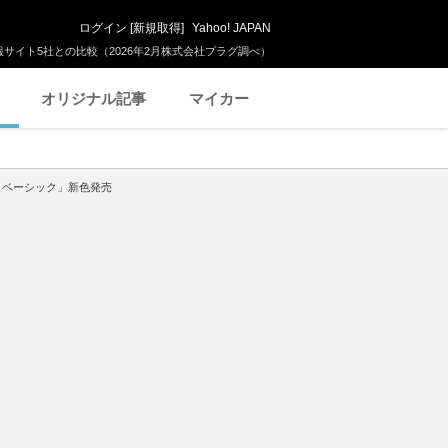
ログイン
[
新規取得
]
Yahoo! JAPAN
サイト5社との比較（2026年2月株式会社プラグ調べ）
オリジナル記事
マイカー
・ベーシック」新色発売