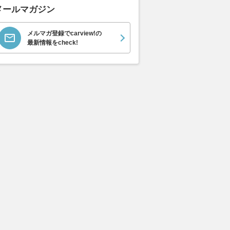
メールマガジン
メルマガ登録でcarview!の
最新情報をcheck!
エヴォーラ
ホンダ NSX 3.0
ロールスロイス ゴース
日産 
ラ
ト ロールスロイス ゴ
ック 
支払総額
898
.
0
万円
ースト(第1世代 / RR4)
支払総額
支払総額
905
.
220
.
1
0
万円