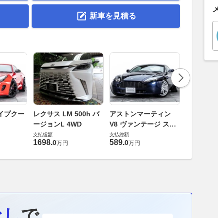
新車を見積る
ロータス 
イプクー
レクサス LM 500h バ
アストンマーティン
エヴォー
ージョンL 4WD
V8 ヴァンテージ スポ
支払総額
ーツシフト
支払総額
支払総額
448
.
0
万円
1698
.
589
.
0
0
万円
万円
なし
で