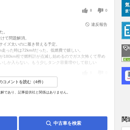
8
0
違反報告
た。
付けて問題解消。
サイズ太いのに履き替える予定。
00km走った時は72km/lだった。低燃費で嬉しい。
ずだが180km程で燃料計が点滅し始めるのでガス欠怖くて早め
くらいしか入らない。もう少しタンク容量増やして欲しい
8
0
のコメントを読む（4件）
見解であり、記事提供社と関係はありません。
関
中古車を検索