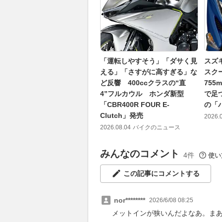
「運転しやすそう」「ダサく見
スズ
える」「さすがに高すぎる」な
スク
ど反響 400ccクラスの“直
75
4”フルカウル ホンダ新型
で足つ
「CBR400R FOUR E-
の「
Clutch」発売
2026.
2026.08.04
バイクのニュース
みんなのコメント
4件
使い
この記事にコメントする
nor********
2026/6/08 08:25
メットインが狭いんだよなあ。ま