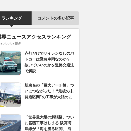
ランキング
コメントの多い記事
業界ニュースアクセスランキング
026.08.07
更新
赤灯だけでサイレンなしのパ
トカーは緊急車両なのか？
抜いていいのかを道路交通法
で解説
新東名の「巨大アーチ橋」つ
いにつながった！ “最後の未
開通区間”の工事が大詰めに
「世界最大級の斜張橋」つい
に基礎工事はじまる 阪高湾
岸線が「海を渡る区間」 海