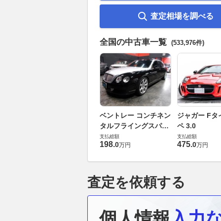
査定相場を調べる
全国の中古車一覧
(533,976件)
ベントレー コンチネン
ジャガー Fタ
タルフライングスパー
ペ 3.0
6.0 4WD
支払総額
支払総額
198
.
475
.
0
0
万円
万円
査定を依頼する
個人情報
入力