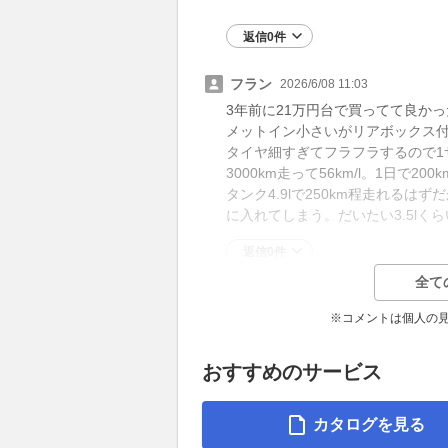
返信0件
フラン
2026/6/08 11:03
3年前に21万円台で買ってて良かっ
メットイン小さいがリアボックス
タイヤ細すぎてフラフラするので1
3000km走って56km/l。1日で2
タンク4.9lで250km程走れるは
に入れてしまう。だいたい3.5l
返信0件
全て
※コメントは個人の
おすすめのサービス
カタログを見る