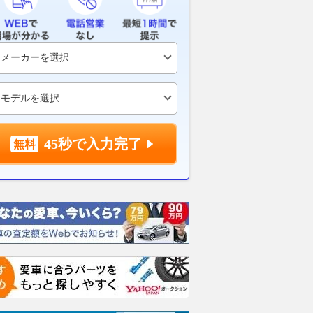
さんありがとう」「こ
ホンダ「“唯一無二”のアドベン
見た目はスク
乗り続けます」「ロマ
チャーモデル」2027年モデル
「R」シリー
いいバイク」など反
発表!! アドベンチャー✕ビッグ
ーツバイク!!
15日”は「SDR」の誕
スクーターの融合 「X-ADV」
ヤマハ「エキサ
45秒で入力完了
マハ公式SNSの投稿に
欧州に登場
取り扱い開始
沸く
2026.08.01
バイクのニュース
2026.08.04
バイ
バイクのニュース