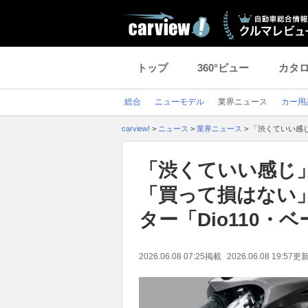
トップ
360°ビュー
カタ
総合
ニューモデル
業界ニュース
カー用
carview!
>
ニュース
>
業界ニュース
>
「渋くていい感じ
「渋くていい感じ
「買って損はない
ター「Dio110・
2026.06.08 07:25
掲載
2026.06.08 19:57
更