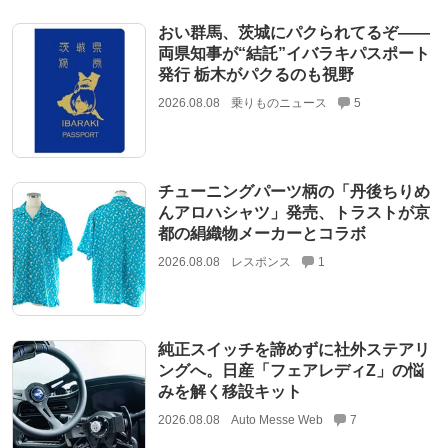
おい群馬、茨城にパクられてるぞ――
両県知事が“結託”イバラキパスポート
発行 栃木がパクるのも視野
2026.08.08
乗りものニュース
5
チューニングパーツ柄の「丹後ちりめ
んアロハシャツ」発売、トラストが京
都の絹織物メーカーとコラボ
2026.08.08
レスポンス
1
純正スイッチを諦めずに社外ステアリ
ングへ。日産「フェアレディZ」の悩
みを解く移設キット
2026.08.08
Auto Messe Web
7