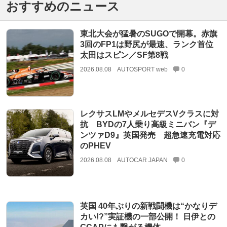
おすすめのニュース
東北大会が猛暑のSUGOで開幕。赤旗
3回のFP1は野尻が最速、ランク首位
太田はスピン／SF第8戦
2026.08.08
AUTOSPORT web
0
レクサスLMやメルセデスVクラスに対
抗 BYDの7人乗り高級ミニバン『デ
ンツァD9』英国発売 超急速充電対応
のPHEV
2026.08.08
AUTOCAR JAPAN
0
英国 40年ぶりの新戦闘機は“かなりデ
カい!?”実証機の一部公開！ 日伊との