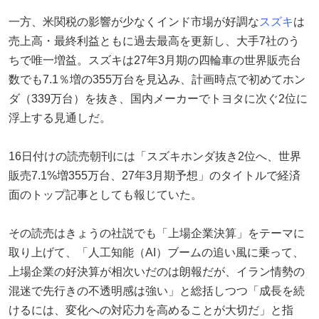
一方、米関税の影響が少なくインド市場が好調な
スズキ
は
売上高・最終利益ともに過去最高を更新し、大手7社のう
ちで唯一増益。スズキは27年3月期の四輪車の世界販売台
数でも7.1％増の355万台を見込み、計画時点で初めてホン
ダ（339万台）を抜き、国内メーカーでトヨタに次ぐ2位に
浮上する見通しだ。
16日付けの読売朝刊には「スズキホンダ抜き2位へ、世界
販売7.1%増355万台、27年3月期予想」のタイトルで経済
面のトップ記事としても報じていた。
その読売はきょうの社説でも「上場企業決算」をテーマに
取り上げて、「人工知能（AI）ブームの追い風に乗って、
上場企業の好決算が相次いだのは朗報だが、イラン情勢の
混迷で先行きの不透明感は強い」と総括しつつ「成長を続
けるには、変化への対応力を高めることが大切だ」と指