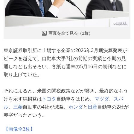
写真を全て見る（1枚）
東京証券取引所に上場する企業の2026年3月期決算発表が
ピークを越えて、自動車大手7社の前期の実績と今期の見
通しなども出そろい、各紙も週末の5月16日の朝刊などに
取り上げていた。
それによると、米国の関税政策などが響き、最終的なもう
けを示す純損益は
トヨタ
自動車をはじめ、
マツダ
、
スバ
ル
、
三菱
自動車の4社が減益、
ホンダ
と
日産
自動車の2社が
赤字だったという。
【画像全3枚】