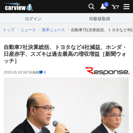
carview!
検索
通知
i
ログイン
ID新規取得
トップ
ニュース
業界ニュース
自動車7社決算総括、トヨタなど4
自動車7社決算総括、トヨタなど4社減益、ホンダ・
日産赤字、スズキは過去最高の増収増益［新聞ウォ
ッチ］
2026.05.18 08:56
掲載
8