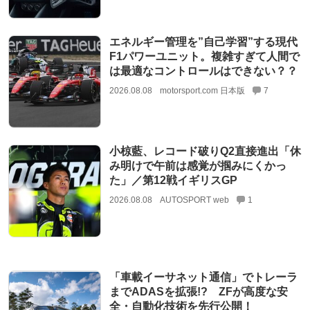
エネルギー管理を”自己学習”する現代
F1パワーユニット。複雑すぎて人間で
は最適なコントロールはできない？？
2026.08.08
motorsport.com 日本版
7
小椋藍、レコード破りQ2直接進出「休
み明けで午前は感覚が掴みにくかっ
た」／第12戦イギリスGP
2026.08.08
AUTOSPORT web
1
「車載イーサネット通信」でトレーラ
までADASを拡張!? ZFが高度な安
全・自動化技術を先行公開！