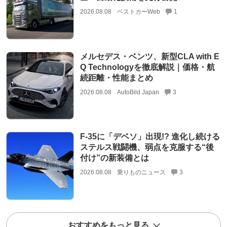
2026.08.08
ベストカーWeb
1
メルセデス・ベンツ、新型CLA with E
Q Technologyを徹底解説｜価格・航
続距離・性能まとめ
2026.08.08
AutoBild Japan
3
F-35に「デベソ」出現!? 進化し続ける
ステルス戦闘機、弱点を克服する“後
付け”の新装備とは
2026.08.08
乗りものニュース
3
おすすめをもっと見る