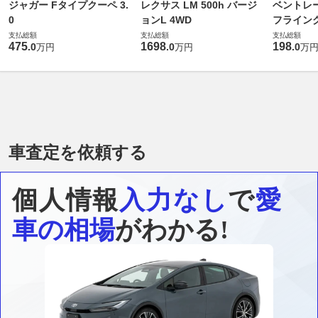
ジャガー Fタイプクーペ 3.
レクサス LM 500h バージ
ベントレ
0
ョンL 4WD
フライングス
支払総額
支払総額
支払総額
475
1698
198
.
0
.
0
.
0
万円
万円
万
車査定を依頼する
個人情報
入力なし
で
愛
車の相場
がわかる!