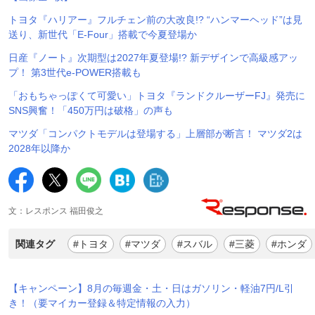
トヨタ『ハリアー』フルチェン前の大改良!? “ハンマーヘッド”は見
送り、新世代「E-Four」搭載で今夏登場か
日産『ノート』次期型は2027年夏登場!? 新デザインで高級感アッ
プ！ 第3世代e-POWER搭載も
「おもちゃっぽくて可愛い」トヨタ『ランドクルーザーFJ』発売に
SNS興奮！「450万円は破格」の声も
マツダ「コンパクトモデルは登場する」上層部が断言！ マツダ2は
2028年以降か
文：レスポンス 福田俊之
関連タグ
#トヨタ
#マツダ
#スバル
#三菱
#ホンダ
【キャンペーン】8月の毎週金・土・日はガソリン・軽油7円/L引
き！（要マイカー登録＆特定情報の入力）