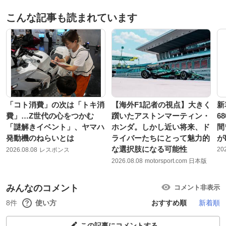
こんな記事も読まれています
「コト消費」の次は「トキ消
【海外F1記者の視点】大きく
新
費」…Z世代の心をつかむ
躓いたアストンマーティン・
6
「謎解きイベント」、ヤマハ
ホンダ。しかし近い将来、ド
間
発動機のねらいとは
ライバーたちにとって魅力的
が
な選択肢になる可能性
20
2026.08.08
レスポンス
2026.08.08
motorsport.com 日本版
みんなのコメント
コメント非表示
8件
使い方
おすすめ順
新着順
この記事にコメントする