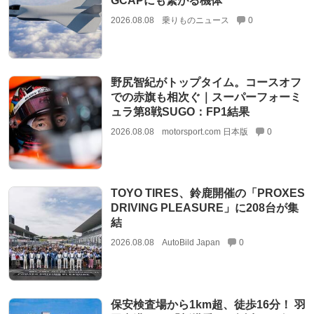
GCAPにも繋がる機体
2026.08.08
乗りものニュース
0
野尻智紀がトップタイム。コースオフ
での赤旗も相次ぐ｜スーパーフォーミ
ュラ第8戦SUGO：FP1結果
2026.08.08
motorsport.com 日本版
0
TOYO TIRES、鈴鹿開催の「PROXES
DRIVING PLEASURE」に208台が集
結
2026.08.08
AutoBild Japan
0
保安検査場から1km超、徒歩16分！ 羽