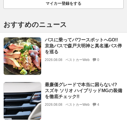
マイカー登録をする
おすすめのニュース
バスに乗ってパワースポットへGO!!
京急バスで森戸大明神と真名瀬バス停
を巡る
2026.08.08
ベストカーWeb
0
最廉価グレードで本当に困らない!?
スズキ ソリオ ハイブリッドMGの装備
を徹底チェック!!
2026.08.08
ベストカーWeb
4