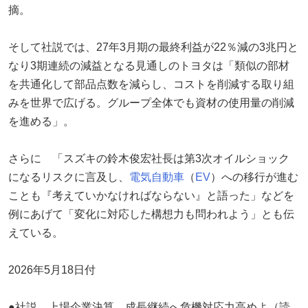
摘。
そして社説では、27年3月期の最終利益が22％減の3兆円と
なり3期連続の減益となる見通しのトヨタは「類似の部材
を共通化して部品点数を減らし、コストを削減する取り組
みを世界で広げる。グループ全体でも資材の使用量の削減
を進める」。
さらに 「スズキの鈴木俊宏社長は第3次オイルショック
になるリスクに言及し、
電気自動車
（
EV
）への移行が進む
ことも『考えていかなければならない』と語った」などを
例にあげて「変化に対応した構想力も問われよう」とも伝
えている。
2026年5月18日付
●社説、上場企業決算、成長継続へ危機対応力高めよ（読