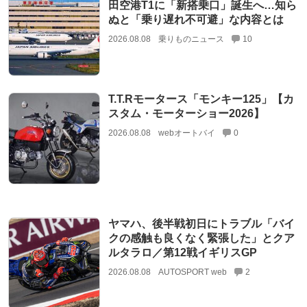
田空港T1に「新搭乗口」誕生へ…知ら
ぬと「乗り遅れ不可避」な内容とは
2026.08.08
乗りものニュース
10
T.T.Rモータース「モンキー125」【カ
スタム・モーターショー2026】
2026.08.08
webオートバイ
0
ヤマハ、後半戦初日にトラブル「バイ
クの感触も良くなく緊張した」とクア
ルタラロ／第12戦イギリスGP
2026.08.08
AUTOSPORT web
2