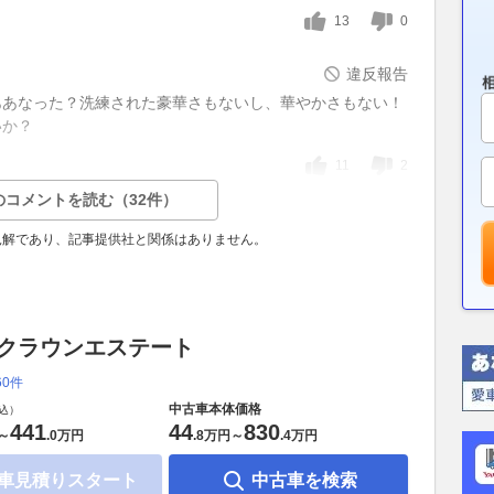
13
0
違反報告
ああなった？洗練された豪華さもないし、華やかさもない！
いか？
11
2
のコメントを読む（32件）
見解であり、記事提供社と関係はありません。
 クラウンエステート
60件
中古車本体価格
込）
441
44
830
～
.
0万円
.
8万円
～
.
4万円
車見積りスタート
中古車を検索