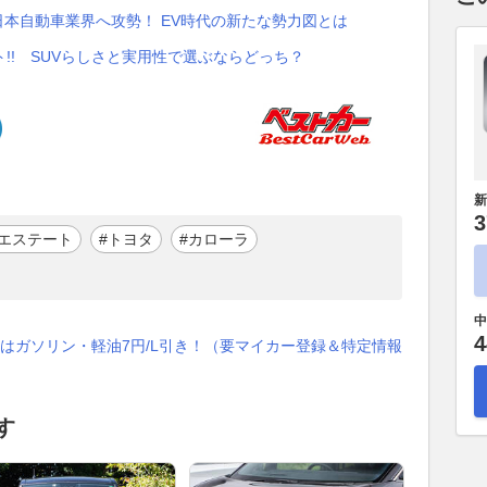
日本自動車業界へ攻勢！ EV時代の新たな勢力図とは
!! SUVらしさと実用性で選ぶならどっち？
新
3
エステート
#トヨタ
#カローラ
中
4
はガソリン・軽油7円/L引き！（要マイカー登録＆特定情報
す