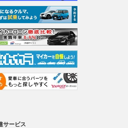
Four 4WD
2.5 Z E-Four 4WD
2.5 Z E-Four 4WD
2.5 Z
支払総額
支払総額
支払総額
530
.
669
.
625
.
9
9
8
万円
万円
連サービス