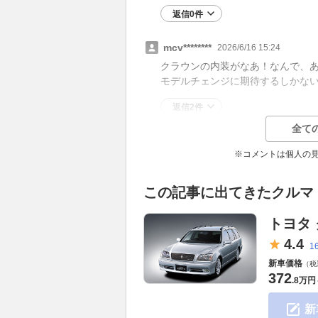
返信0件
mcv********
2026/6/16 15:24
クラウンの内装がなあ！なんで、
モデルチェンジに期待するしかな
返信2件
全て
※コメントは個人の
この記事に出てきたクルマ
トヨタ
4.
4
1
新車価格
（税
372
.
8万円
新