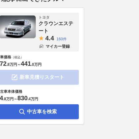
トヨタ
クラウンエステ
ート
4.
4
160件
マイカー登録
車価格
（税込）
72
441
.
8万円
～
.
0万円
新車見積りスタート
古車本体価格
4
830
.
8万円
～
.
4万円
中古車を検索