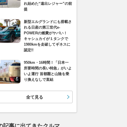
れ始めた“遠出レジャー”の前
提
新型エルグランドにも搭載さ
れる日産の第三世代e-
POWERの燃費がヤバい！
キャシュカイが１タンクで
1980kmを走破してギネスに
認定!!
950km・16時間！「日本一
所要時間の長い特急」がいよ
いよ運行 首都圏と山陰を乗
り換えなしで直結
全て見る
の記事に出てきたクルマ