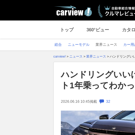
トップ
360°ビュー
カタ
総合
ニューモデル
業界ニュース
カー用
carview!
>
ニュース
>
業界ニュース
>
ハンドリングい
ハンドリングいい
ト1年乗ってわか
2026.06.16 10:45
掲載
32