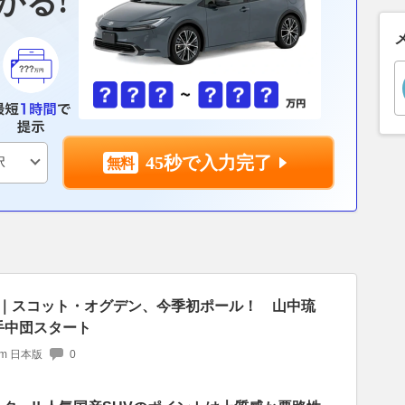
かる!
45秒で入力完了
予選｜スコット・オグデン、今季初ポール！ 山中琉
手中団スタート
com 日本版
0