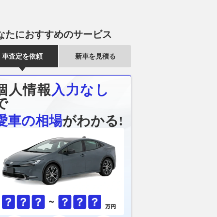
なたにおすすめのサービス
車査定を依頼
新車を見積る
チまで履ける実力。トヨ
もはやランクル級!? 新型ハイ
新型「パジェ
で試したホイールサイ
ラックスを徹底試乗！ フルモ
ダーフレーム×
アルな限界値
デルチェンジで走破性はここま
SUVの走りは
個人情報
入力なし
で進化した
【新車ニュー
Auto Messe Web
で
2026.08.05
ベストカーWeb
2026.08.07
くる
愛車の相場
がわかる!