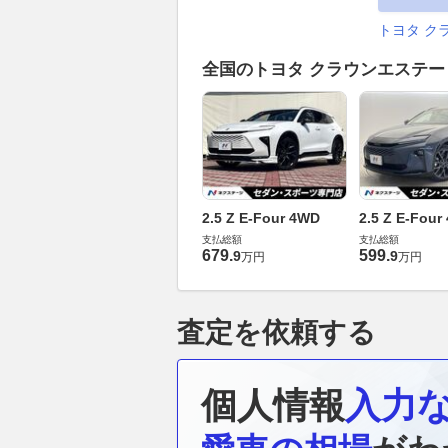
トヨタ ク
全国のトヨタ クラウンエステ
2.5 Z E-Four 4WD
2.5 Z E-Four
支払総額
支払総額
679
.
599
.
9
9
万円
万円
査定を依頼する
個人情報
入力