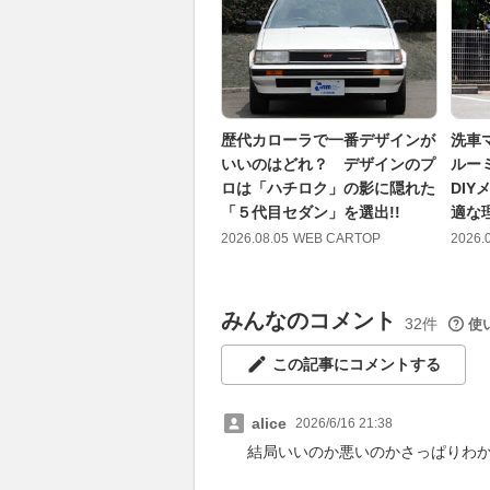
歴代カローラで一番デザインが
洗車
いいのはどれ？ デザインのプ
ルー
ロは「ハチロク」の影に隠れた
DI
「５代目セダン」を選出!!
適な
2026.08.05
WEB CARTOP
2026.
みんなのコメント
32件
使
この記事にコメントする
alice
2026/6/16 21:38
結局いいのか悪いのかさっぱりわ