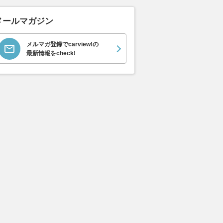
メールマガジン
メルマガ登録でcarview!の
最新情報をcheck!