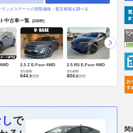
ラウンエステートの買取価格・査定相場を調べる
ート中古車一覧
(208件)
 4WD
2.5 Z E-Four 4WD
2.5 RS E-Four 4WD
2.5 Z E-
支払総額
支払総額
支払総額
644
.
804
.
641
.
9
8
5
万円
万円
万円
なし
で
関