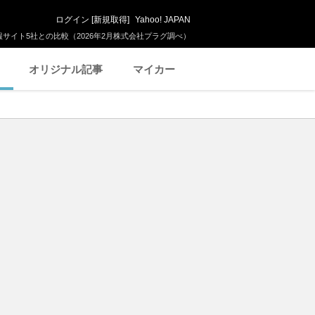
ログイン
[
新規取得
]
Yahoo! JAPAN
サイト5社との比較（2026年2月株式会社プラグ調べ）
オリジナル記事
マイカー