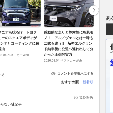
あ
マニアも唸る!? トヨタ
感動的な走りと静粛性に鳥肌モ
22イン
ミーのスクエアボディが
ノ！ アル／ヴェルとは一味も
タRAV4
Yメンテとコーティングに最
二味も違う!! 新型エルグラン
ズ別のリ
理由
ド納車後に公道へ連れ出して分
2026.08.07
かった圧倒的実力
08.04
ベストカーWeb
2026.08.04
ベストカーWeb
コメントを非表示にする
い方
おすすめ順
新着順
違反報告
からない駄記事