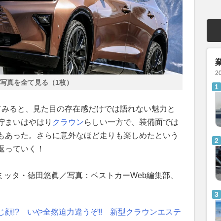
2
写真を全て見る（1枚）
てみると、見た目の存在感だけでは語れない魅力と
佇まいはやはり
クラウン
らしい一方で、装備面では
もあった。さらに意外なほど走りも楽しめたという
返っていく！
nel/ゼミッタ・徳田悠眞／写真：ベストカーWeb編集部、
顔!? いや全然迫力違うぞ!! 新型クラウンエステ