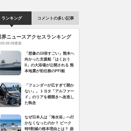
ランキング
コメントの多い記事
業界ニュースアクセスランキング
026.08.08
更新
「想像の10倍すごい」熊本へ
向かった支援船「はくおう
II」の大浴場が公開される 熊
本地震が初任務のPFI船
「フェンダーが広すぎて開か
ない」。トヨタ「アルファー
ド」のリアを横開きへ改造し
た執念
なぜ日本人は「海水浴」へ行
かなくなったのか？ ピーク
時9割減の根本理由とは？ 崩