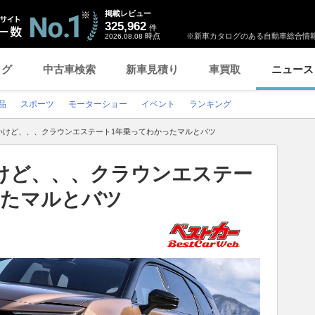
掲載レビュー
325,962
件
時点
※新車カタログのある自動車総合情報
2026.08.08
ログ
中古車検索
新車見積り
車買取
ニュース
品
スポーツ
モーターショー
イベント
ランキング
いけど、、、クラウンエステート1年乗ってわかったマルとバツ
けど、、、クラウンエステー
ったマルとバツ