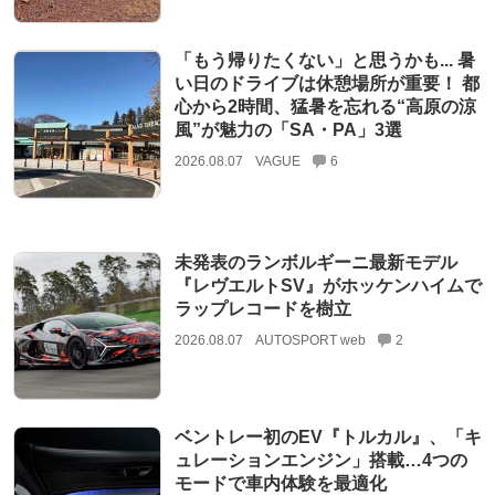
「もう帰りたくない」と思うかも... 暑
い日のドライブは休憩場所が重要！ 都
心から2時間、猛暑を忘れる“高原の涼
風”が魅力の「SA・PA」3選
2026.08.07
VAGUE
6
未発表のランボルギーニ最新モデル
『レヴエルトSV』がホッケンハイムで
ラップレコードを樹立
2026.08.07
AUTOSPORT web
2
ベントレー初のEV『トルカル』、「キ
ュレーションエンジン」搭載…4つの
モードで車内体験を最適化