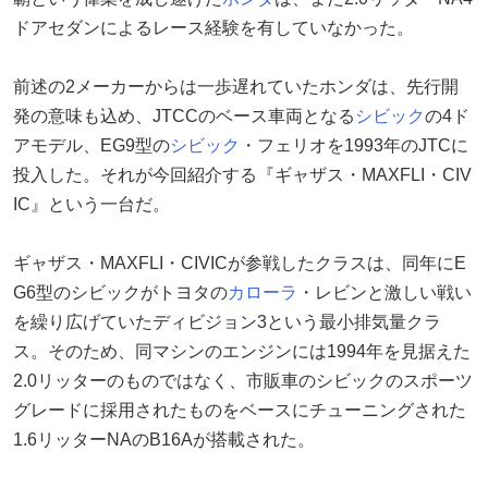
ドアセダンによるレース経験を有していなかった。
前述の2メーカーからは一歩遅れていたホンダは、先行開
発の意味も込め、JTCCのベース車両となる
シビック
の4ド
アモデル、EG9型の
シビック
・フェリオを1993年のJTCに
投入した。それが今回紹介する『ギャザス・MAXFLI・CIV
IC』という一台だ。
ギャザス・MAXFLI・CIVICが参戦したクラスは、同年にE
G6型のシビックがトヨタの
カローラ
・レビンと激しい戦い
を繰り広げていたディビジョン3という最小排気量クラ
ス。そのため、同マシンのエンジンには1994年を見据えた
2.0リッターのものではなく、市販車のシビックのスポーツ
グレードに採用されたものをベースにチューニングされた
1.6リッターNAのB16Aが搭載された。