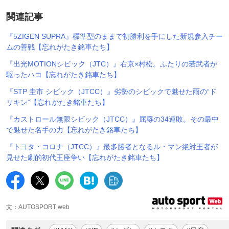
関連記事
『5ZIGEN SUPRA』標準型のままで初勝利を手にした新規参入チー
ムの善戦【忘れがたき銘車たち】
『出光MOTIONシビック（JTC）』右京×村松。ふたりの若武者が
駆ったハコ【忘れがたき銘車たち】
『STP 圭市 シビック（JTCC）』劣勢のシビックで魅せた雨の“ド
リキン”【忘れがたき銘車たち】
『カストロール無限シビック（JTCC）』屈辱の34連敗。その最中
で魅せた名手の力【忘れがたき銘車たち】
『トヨタ・コロナ（JTCC）』最多勝者となるル・マン絶対王者が
見せた劇的初代王座争い【忘れがたき銘車たち】
文：AUTOSPORT web