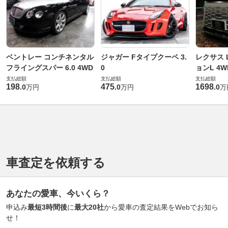
ベントレー コンチネンタル
ジャガー Fタイプクーペ 3.
レクサス L
フライングスパー 6.0 4WD
0
ョンL 4W
支払総額
支払総額
支払総額
198
475
1698
.
0
.
0
.
0
万円
万円
万
車査定を依頼する
あなたの愛車、今いくら？
申込み
最短3時間後
に
最大20社
から愛車の査定結果をWebでお知ら
せ！