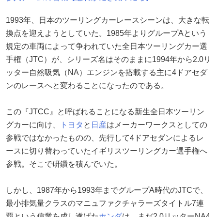
1993年、日本のツーリングカーレースシーンは、大きな転
換点を迎えようとしていた。1985年よりグループAという
規定の車両によって争われていた全日本ツーリングカー選
手権（JTC）が、シリーズ名はそのままに1994年から2.0リ
ッター自然吸気（NA）エンジンを搭載する主に4ドアセダ
ンのレースへと変わることになったのである。
この『JTCC』と呼ばれることになる新生全日本ツーリン
グカーに向け、
トヨタ
と
日産
はメーカーワークスとしての
参戦ではなかったものの、先行して4ドアセダンによるレ
ースに切り替わっていたイギリスツーリングカー選手権へ
参戦。そこで研鑽を積んでいた。
しかし、1987年から1993年までグループA時代のJTCで、
最小排気量クラスのマニュファクチャラーズタイトル7連
覇という偉業を成し遂げた
ホンダ
は、まだ2.0リッターNA4