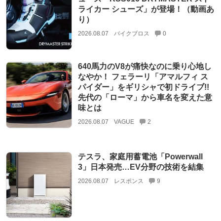
ライカー シューズ」が登場！（動画あ
り）
2026.08.07
バイクブロス
0
640馬力のV8が痛快なのに乗り心地し
なやか！ フェラーリ「アマルフィ ス
パイダー」をギリシャで初ドライブ!!
先代の「ローマ」から車名を変えた意
味とは
2026.08.07
VAGUE
2
テスラ、家庭用蓄電池「Powerwall
3」日本発売…EV分野の技術を結集
2026.08.07
レスポンス
9