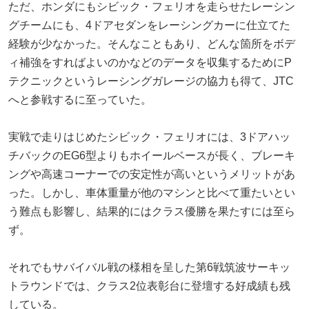
ただ、ホンダにもシビック・フェリオを走らせたレーシン
グチームにも、4ドアセダンをレーシングカーに仕立てた
経験が少なかった。そんなこともあり、どんな箇所をボデ
ィ補強をすればよいのかなどのデータを収集するためにP
テクニックというレーシングガレージの協力も得て、JTC
へと参戦するに至っていた。
実戦で走りはじめたシビック・フェリオには、3ドアハッ
チバックのEG6型よりもホイールベースが長く、ブレーキ
ングや高速コーナーでの安定性が高いというメリットがあ
った。しかし、車体重量が他のマシンと比べて重たいとい
う難点も影響し、結果的にはクラス優勝を果たすには至ら
ず。
それでもサバイバル戦の様相を呈した第6戦筑波サーキッ
トラウンドでは、クラス2位表彰台に登壇する好成績も残
している。