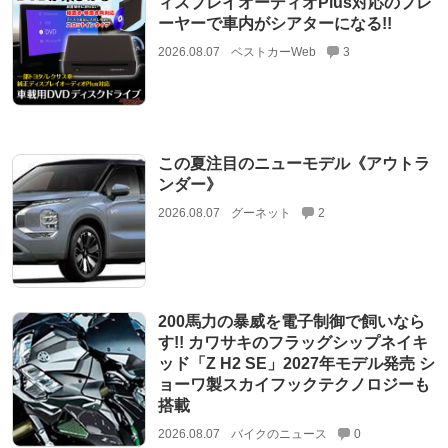
ィスプレイオーディオPlus対応のプレ
ーヤーで車内がシアターになる!!
2026.08.07
ベストカーWeb
3
この夏注目のニューモデル《アウトラ
ンダー》
2026.08.07
グーネット
2
200馬力の暴威を電子制御で飼いなら
す!! カワサキのフラッグシップネイキ
ッド「Z H2 SE」2027年モデル発売 シ
ョーワ製スカイフックテクノロジーも
搭載
2026.08.07
バイクのニュース
0