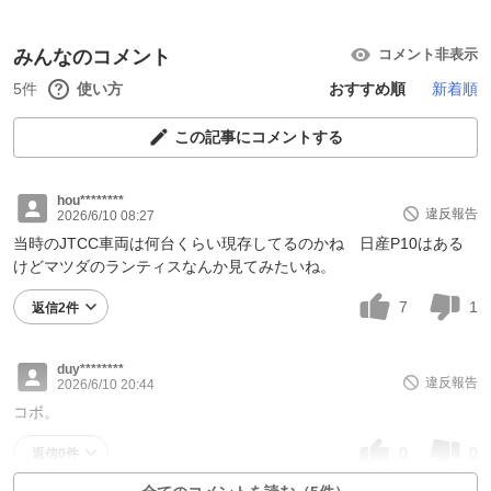
みんなのコメント
コメント非表示
5件
使い方
おすすめ順
新着順
この記事にコメントする
hou********
違反報告
2026/6/10 08:27
当時のJTCC車両は何台くらい現存してるのかね 日産P10はある
けどマツダのランティスなんか見てみたいね。
7
1
返信2件
duy********
違反報告
2026/6/10 20:44
コボ。
0
0
返信0件