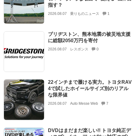
指す？
2026.08.07
乗りものニュース
1
ブリヂストン、熊本地震の被災地支援
に総額2050万円を寄付
2026.08.07
レスポンス
0
22インチまで履ける実力。トヨタRAV
4で試したホイールサイズ別のリアル
な限界値
2026.08.07
Auto Messe Web
7
DVDはまだまだ楽しい!! トヨタ純正デ