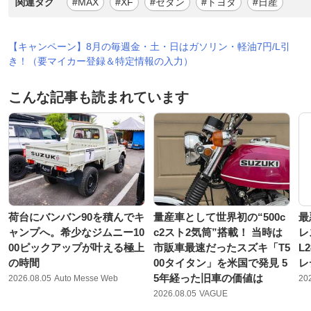
関連タグ
#MAX
#XF
#セダン
#トヨタ
#日産
【キャンペーン】8月の毎週金・土・日はガソリン・軽油7円/L引
き！（要マイカー登録＆特定情報の入力）
こんな記事も読まれています
荷台にバンバン90を積んでキ
量産車として世界初の“500c
最
ャンプへ。希少なジムニー10
c2スト2気筒”搭載！ 当時は
レ
00ピックアップが叶える極上
市販車最速だったスズキ「T5
L
の時間
00タイタン」を米国で発見 5
レ
5年経った旧車の価値は
2026.08.05
Auto Messe Web
20
2026.08.05
VAGUE