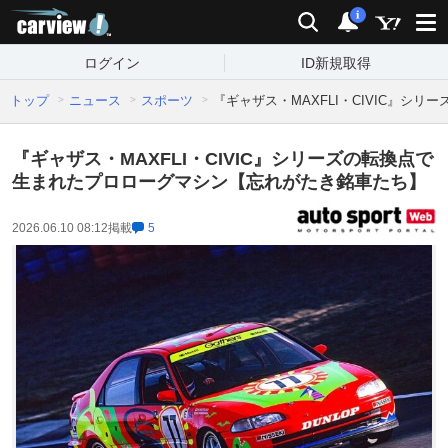
carview!
検索
通知
i
ログイン
ID新規取得
トップ
ニュース
スポーツ
『ギャザス・MAXFLI・CIVIC』
『ギャザス・MAXFLI・CIVIC』シリーズの転換点で
生まれたプロローグマシン【忘れがたき銘車たち】
2026.06.10 08:12
掲載
5