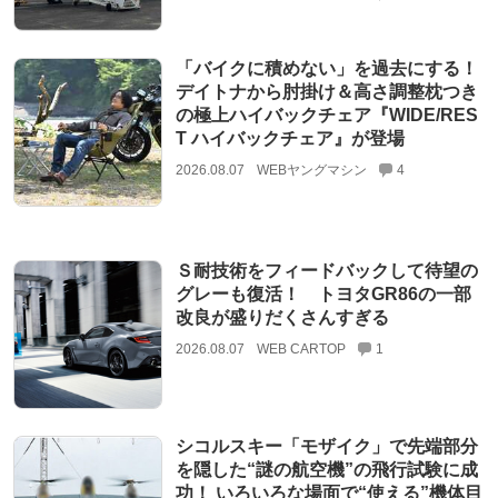
「バイクに積めない」を過去にする！
デイトナから肘掛け＆高さ調整枕つき
の極上ハイバックチェア『WIDE/RES
T ハイバックチェア』が登場
2026.08.07
WEBヤングマシン
4
Ｓ耐技術をフィードバックして待望の
グレーも復活！ トヨタGR86の一部
改良が盛りだくさんすぎる
2026.08.07
WEB CARTOP
1
シコルスキー「モザイク」で先端部分
を隠した“謎の航空機”の飛行試験に成
功！ いろいろな場面で“使える”機体目