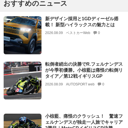
おすすめのニュース
新デザイン採用と1GDディーゼル搭
載！ 新型ハイラックスの魅力とは
2026.08.09
ベストカーWeb
0
転倒者続出の決勝でR.フェルナンデス
が今季初優勝。小椋藍は痛恨の転倒リ
タイア／第12戦イギリスGP
2026.08.09
AUTOSPORT web
0
小椋藍、痛恨のクラッシュ！ 驚速フ
ェルナンデスが独走一人旅でキャリア