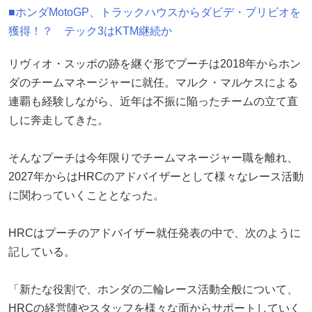
■ホンダMotoGP、トラックハウスからダビデ・ブリビオを
獲得！？ テック3はKTM継続か
リヴィオ・スッポの跡を継ぐ形でプーチは2018年からホン
ダのチームマネージャーに就任。マルク・マルケスによる
連覇も経験しながら、近年は不振に陥ったチームの立て直
しに奔走してきた。
そんなプーチは今年限りでチームマネージャー職を離れ、
2027年からはHRCのアドバイザーとして様々なレース活動
に関わっていくこととなった。
HRCはプーチのアドバイザー就任発表の中で、次のように
記している。
「新たな役割で、ホンダの二輪レース活動全般について、
HRCの経営陣やスタッフを様々な面からサポートしていく