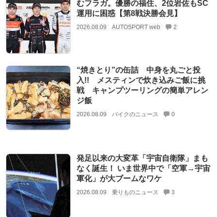
むフラガ。優勝の福住、2位岩佐もSC
運用に困惑【第8戦決勝会見】
2026.08.09
AUTOSPORT web
2
“焼きとり”の缶詰 中身を丸ごと投
入!! メスティンで炊き込みご飯に挑
戦 キャンプツーリングの簡単アレン
ジ飯
2026.08.09
バイクのニュース
0
発足以来の大変革「宇宙自衛隊」まも
なく誕生！ いま世界中で「空軍→宇宙
軍化」が大ブームなワケ
2026.08.09
乗りものニュース
3