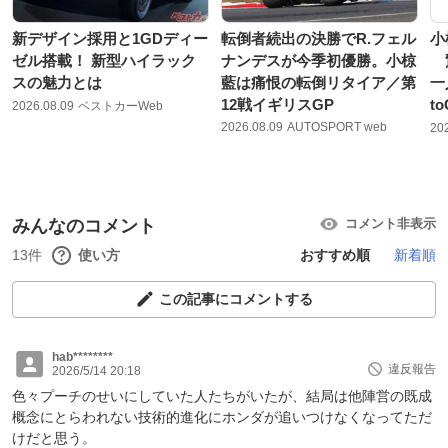
新デザイン採用と1GDディー
転倒者続出の決勝でR.フェル
小
ゼル搭載！ 新型ハイラック
ナンデスが今季初優勝。小椋
驚
スの魅力とは
藍は痛恨の転倒リタイア／第
一
12戦イギリスGP
t
2026.08.09
ベストカーWeb
2026.08.09
AUTOSPORT web
20
みんなのコメント
コメント非表示
13件
使い方
おすすめ順
新着順
この記事にコメントする
hab********
違反報告
2026/5/14 20:18
色々プーチのせいにしていた人たちがいたが、結局は他陣営の既成
概念にとらわれない技術的進化にホンダが追いつけなくなってただ
けだと思う。