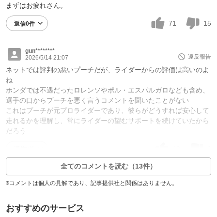
まずはお疲れさん。
71
15
返信0件
gun********
違反報告
2026/5/14 21:07
ネットでは評判の悪いプーチだが、ライダーからの評価は高いのよ
ね
ホンダでは不遇だったロレンソやポル・エスパルガロなども含め、
選手の口からプーチを悪く言うコメントを聞いたことがない
これはプーチが元プロライダーであり、彼らがどうすれば安心して
走れるかを理解し、常にライダーの望むサポートを続けていたから
だろう
48
6
返信0件
全てのコメントを読む（13件）
※コメントは個人の見解であり、記事提供社と関係はありません。
おすすめのサービス