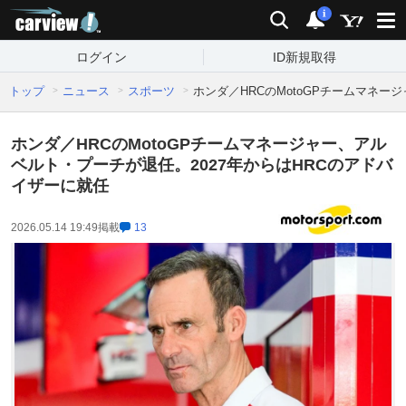
carview!
検索
通知
i
ログイン
ID新規取得
トップ
ニュース
スポーツ
ホンダ／HRCのMotoGPチームマネー
ホンダ／HRCのMotoGPチームマネージャー、アル
ベルト・プーチが退任。2027年からはHRCのアドバ
イザーに就任
2026.05.14 19:49
掲載
13