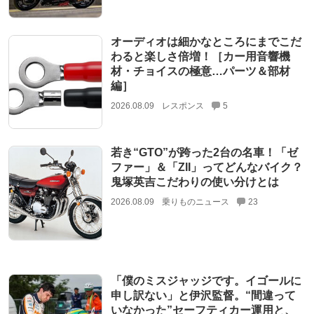
オーディオは細かなところにまでこだ
わると楽しさ倍増！［カー用音響機
材・チョイスの極意…パーツ＆部材
編］
2026.08.09
レスポンス
5
若き“GTO”が跨った2台の名車！「ゼ
ファー」＆「ZII」ってどんなバイク？
鬼塚英吉こだわりの使い分けとは
2026.08.09
乗りものニュース
23
「僕のミスジャッジです。イゴールに
申し訳ない」と伊沢監督。“間違って
いなかった”セーフティカー運用と、