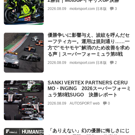
2勝目｜MotoGPイギリスGP決勝
2026.08.09
motorsport.com 日本版
3
優勝争いに影響与え、波紋を呼んだセ
ーフティカー。運用は規則通り……一
方で“モヤモヤ”解消のため改善を求め
る声｜スーパーフォーミュラ第8戦
2026.08.09
motorsport.com 日本版
2
SANKI VERTEX PARTNERS CERU
MO・INGING 2026スーパーフォーミ
ュラ第8戦SUGO 決勝レポート
2026.08.09
AUTOSPORT web
0
「ありえない」幻の優勝に悔しさにじ