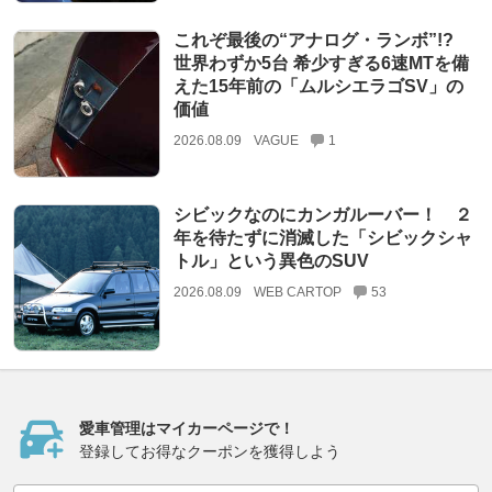
これぞ最後の“アナログ・ランボ”!?
世界わずか5台 希少すぎる6速MTを備
えた15年前の「ムルシエラゴSV」の
価値
2026.08.09
VAGUE
1
シビックなのにカンガルーバー！ ２
年を待たずに消滅した「シビックシャ
トル」という異色のSUV
2026.08.09
WEB CARTOP
53
愛車管理はマイカーページで！
登録してお得なクーポンを獲得しよう