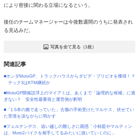
により密接に関わる立場になるという。
後任のチームマネージャーは今後数週間のうちに発表され
る見込みだ。
写真を全て見る（1枚）
関連記事
■ホンダMotoGP、トラックハウスからダビデ・ブリビオを獲得！？
テック3はKTM継続か
■MotoGP開催説浮上のマイアミは、あくまで「論理的な候補」に過
ぎない？ 安全性最重視と運営側が釈明
■「1.5本の腕で走っていた」古傷の手術受けたマルケス、伏せてい
た苦境を涙ながらに明かす
■フェルナンデス、追い越しの難しさに困惑「小椋藍やマルティン
は、Moto2バイクを相手してるみたいに抜いていくのに」