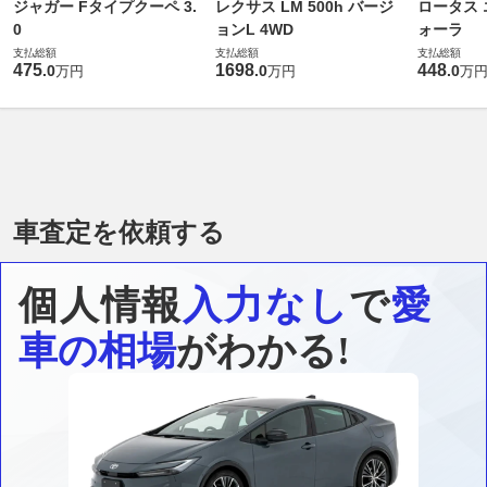
ジャガー Fタイプクーペ 3.
レクサス LM 500h バージ
ロータス 
0
ョンL 4WD
ォーラ
支払総額
支払総額
支払総額
475
1698
448
.
0
.
0
.
0
万円
万円
万
車査定を依頼する
個人情報
入力なし
で
愛
車の相場
がわかる!