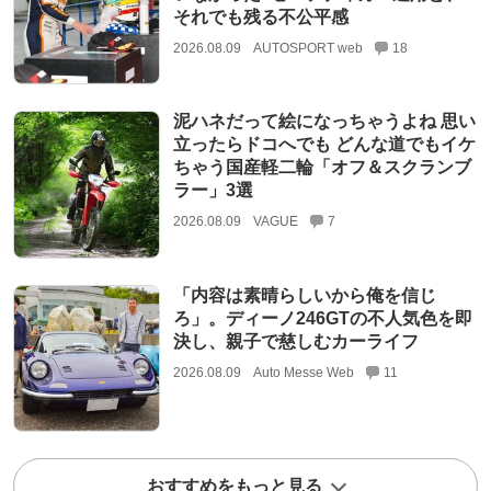
それでも残る不公平感
2026.08.09
AUTOSPORT web
18
泥ハネだって絵になっちゃうよね 思い
立ったらドコへでも どんな道でもイケ
ちゃう国産軽二輪「オフ＆スクランブ
ラー」3選
2026.08.09
VAGUE
7
「内容は素晴らしいから俺を信じ
ろ」。ディーノ246GTの不人気色を即
決し、親子で慈しむカーライフ
2026.08.09
Auto Messe Web
11
おすすめをもっと見る