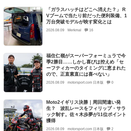
「ガラスハッチはどこへ消えた？」 R
Vブームで当たり前だった便利装備、1
万台突破モデルが映す変化とは
2026.08.09
Merkmal
16
福住仁嶺がスーパーフォーミュラで今
季2勝目……しかし喜びは控えめ「セ
ーフティカーのタイミングに恵まれた
ので、正直素直には喜べない」
2026.08.09
motorsport.com 日本版
0
Moto2イギリス決勝｜周回間違い発
生？ 波乱レースをフィリップ・サラ
ック制す。佐々木歩夢が11位ポイント
獲得
2026.08.09
motorsport.com 日本版
2