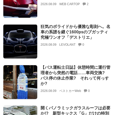
2026.08.09
WEB CARTOP
2
狂気のボライドから優雅な彫刻へ。名
車の系譜を継ぐ1600psのブガッティ
究極ワンオフ「デストリエ」
2026.08.09
LEVOLANT
0
【バス運転士日誌】休憩時間に運行管
理者から突然の電話……車両交換?
バス停の休止作業? それって何っす
か?
2026.08.09
ベストカーWeb
0
開くパノラミックガラスルーフは必要
か!? 新型キックス「G」だけの特別