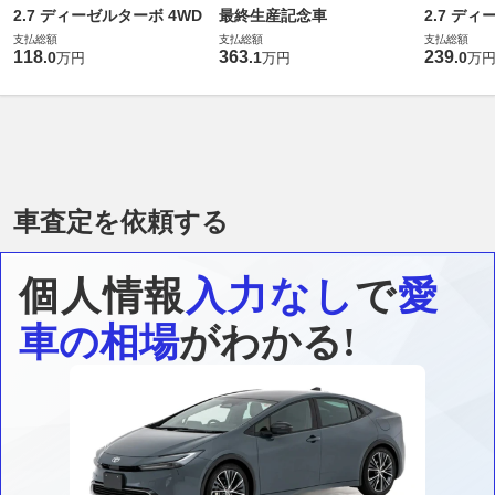
2.7 ディーゼルターボ 4WD
最終生産記念車
2.7 ディ
支払総額
支払総額
支払総額
118
363
239
.
0
.
1
.
0
万円
万円
万
車査定を依頼する
個人情報
入力なし
で
愛
車の相場
がわかる!