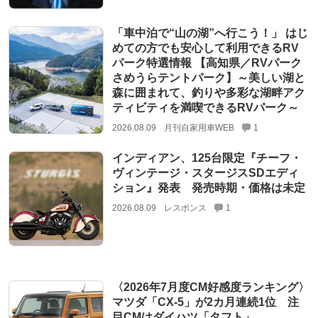
「車中泊で“山の湖”へ行こう！」 はじ
めての方でも安心して利用できるRV
パーク特選情報 【高知県／RVパーク
さめうらテントパーク】～美しい湖と
森に囲まれて、釣りや多彩な湖畔アク
ティビティを満喫できるRVパーク～
2026.08.09
月刊自家用車WEB
1
インディアン、125台限定『チーフ・
ヴィンテージ・スタージスSDエディ
ション』発表 発売時期・価格は未定
2026.08.09
レスポンス
1
〈2026年7月度CM好感度ランキング〉
マツダ「CX-5」が2カ月連続1位 注
目CMはダイハツ「タフト」