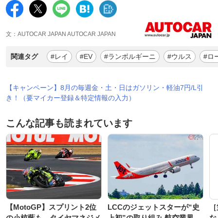
文：AUTOCAR JAPAN AUTOCAR JAPAN
関連タグ
#レイ
#EV
#ランボルギーニ
#ウルス
#ロ
【キャンペーン】8月の毎週金・土・日はガソリン・軽油7円/L引
き！（要マイカー登録＆特定情報の入力）
こんな記事も読まれています
【MotoGP】スプリント2位
LCCのジェットスターが“史
［
の小椋藍も、タイヤマネジメ
上初”の取り組み 航空業界
な