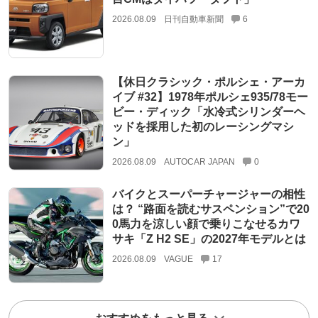
2026.08.09
日刊自動車新聞
6
【休日クラシック・ポルシェ・アーカ
イブ #32】1978年ポルシェ935/78モー
ビー・ディック「水冷式シリンダーヘ
ッドを採用した初のレーシングマシ
ン」
2026.08.09
AUTOCAR JAPAN
0
バイクとスーパーチャージャーの相性
は？ “路面を読むサスペンション”で20
0馬力を涼しい顔で乗りこなせるカワ
サキ「Z H2 SE」の2027年モデルとは
2026.08.09
VAGUE
17