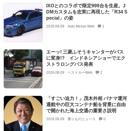
IXOとのコラボで限定999台を生産。J
DMカスタムを忠実に再現した「R34 S
pecial」の姿
2026.08.09
Auto Messe Web
1
エーッ! 三菱ふそうキャンターがバス
に変身!? インドネシアショーでエク
ストラロングバス発表
2026.08.09
ベストカーWeb
2
「すごい迫力！」茂木外相 パナマ運河
通航中の巨大コンテナ船を背景に自由
で開かれた海上交通の重要さ説明
2026.08.09
乗りものニュース
0