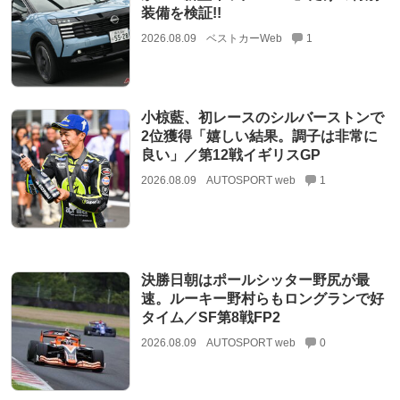
装備を検証!!
2026.08.09
ベストカーWeb
1
小椋藍、初レースのシルバーストンで
2位獲得「嬉しい結果。調子は非常に
良い」／第12戦イギリスGP
2026.08.09
AUTOSPORT web
1
決勝日朝はポールシッター野尻が最
速。ルーキー野村らもロングランで好
タイム／SF第8戦FP2
2026.08.09
AUTOSPORT web
0