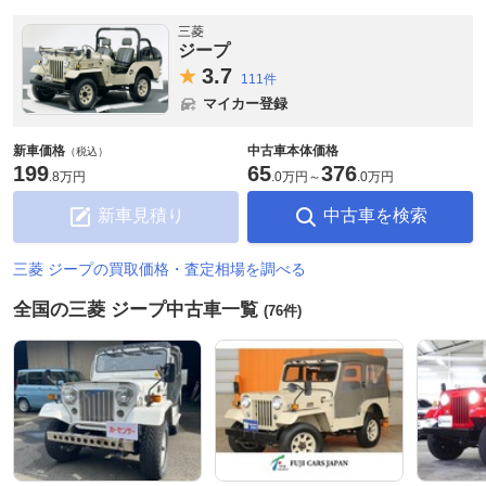
三菱
ジープ
3.
7
111件
マイカー登録
新車価格
中古車本体価格
（税込）
199
65
376
.
8万円
.
0万円
～
.
0万円
新車見積り
中古車を検索
三菱 ジープの買取価格・査定相場を調べる
全国の三菱 ジープ中古車一覧
(76件)