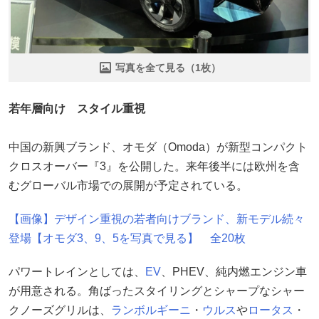
写真を全て見る（1枚）
若年層向け スタイル重視
中国の新興ブランド、オモダ（Omoda）が新型コンパクト
クロスオーバー『3』を公開した。来年後半には欧州を含
むグローバル市場での展開が予定されている。
【画像】デザイン重視の若者向けブランド、新モデル続々
登場【オモダ3、9、5を写真で見る】 全20枚
パワートレインとしては、
EV
、PHEV、純内燃エンジン車
が用意される。角ばったスタイリングとシャープなシャー
クノーズグリルは、
ランボルギーニ
・
ウルス
や
ロータス
・