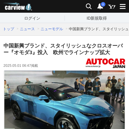
carview!
検索
通知
i
ログイン
ID新規取得
トップ
ニュース
ニューモデル
中国新興ブランド、スタイリッシュ
中国新興ブランド、スタイリッシュなクロスオーバ
ー『オモダ3』投入 欧州でラインナップ拡大
2025.05.01 06:47
掲載