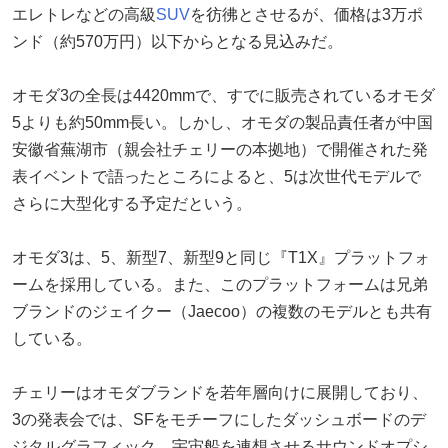
エレトレなどの高級
SUV
を彷彿とさせるが、価格は3万ポ
ンド（約570万円）以下からとなる見込みだ。
オモダ3の全長は4420mmで、すでに販売されているオモダ
5よりも約50mm長い。しかし、オモダの製品責任者が中国
安徽省蕪湖市（親会社チェリーの本拠地）で開催された発
表イベントで語ったところによると、5は次世代モデルで
さらに大型化する予定だという。
オモダ3は、5、新型7、新型9と同じ『T1X』プラットフォ
ームを採用している。また、このプラットフォームは兄弟
ブランドのジェイクー（Jaecoo）の複数のモデルとも共有
している。
チェリーはオモダブランドを若年層向けに展開しており、
3の発表会では、SFをモチーフにしたダッシュボードのデ
ジタルグラフィック、宇宙船を連想させるサウンドオプシ