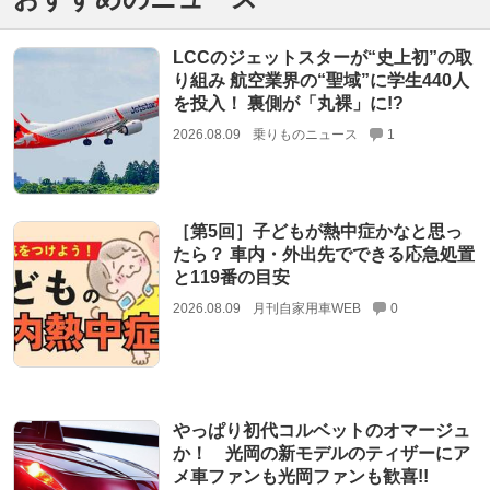
LCCのジェットスターが“史上初”の取
り組み 航空業界の“聖域”に学生440人
を投入！ 裏側が「丸裸」に!?
2026.08.09
乗りものニュース
1
［第5回］子どもが熱中症かなと思っ
たら？ 車内・外出先でできる応急処置
と119番の目安
2026.08.09
月刊自家用車WEB
0
やっぱり初代コルベットのオマージュ
か！ 光岡の新モデルのティザーにア
メ車ファンも光岡ファンも歓喜!!