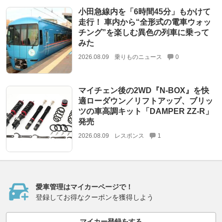
小田急線内を「6時間45分」もかけて
走行！ 車内から“全形式の電車ウォッ
チング”を楽しむ異色の列車に乗って
みた
2026.08.09
乗りものニュース
0
マイチェン後の2WD『N-BOX』を快
適ローダウン／リフトアップ、ブリッ
ツの車高調キット「DAMPER ZZ-R」
発売
2026.08.09
レスポンス
1
愛車管理はマイカーページで！
登録してお得なクーポンを獲得しよう
マイカー登録をする