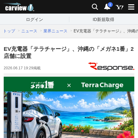
carview!
検索
通知
i
ログイン
ID新規取得
トップ
ニュース
業界ニュース
EV充電器「テラチャージ」、沖縄
EV充電器「テラチャージ」、沖縄の「メガネ1番」2
店舗に設置
2026.06.17 19:29
掲載