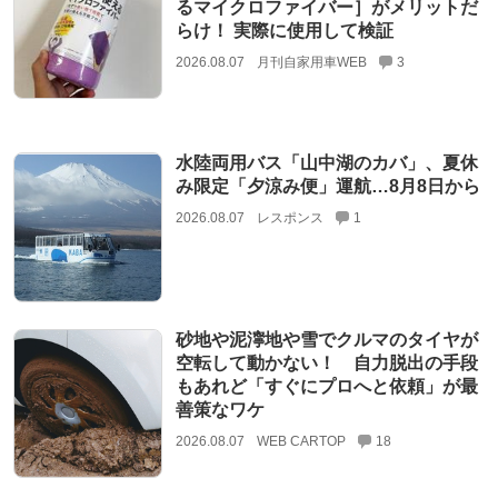
るマイクロファイバー］がメリットだ
らけ！ 実際に使用して検証
2026.08.07
月刊自家用車WEB
3
水陸両用バス「山中湖のカバ」、夏休
み限定「夕涼み便」運航…8月8日から
2026.08.07
レスポンス
1
砂地や泥濘地や雪でクルマのタイヤが
空転して動かない！ 自力脱出の手段
もあれど「すぐにプロへと依頼」が最
善策なワケ
2026.08.07
WEB CARTOP
18