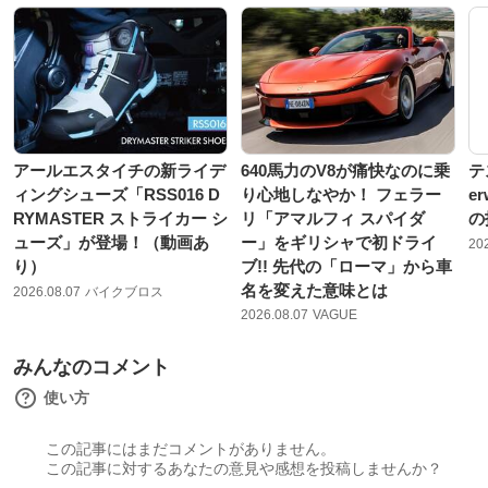
アールエスタイチの新ライデ
640馬力のV8が痛快なのに乗
テ
ィングシューズ「RSS016 D
り心地しなやか！ フェラー
e
RYMASTER ストライカー シ
リ「アマルフィ スパイダ
の
ューズ」が登場！（動画あ
ー」をギリシャで初ドライ
20
り）
ブ!! 先代の「ローマ」から車
名を変えた意味とは
2026.08.07
バイクブロス
2026.08.07
VAGUE
みんなのコメント
使い方
この記事にはまだコメントがありません。
この記事に対するあなたの意見や感想を投稿しませんか？