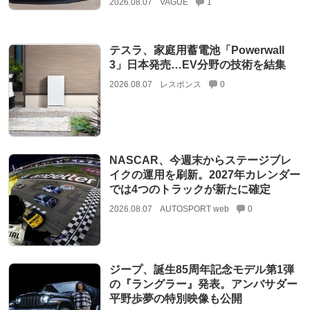
2026.08.07
VAGUE
1
テスラ、家庭用蓄電池「Powerwall
3」日本発売…EV分野の技術を結集
2026.08.07
レスポンス
0
NASCAR、今週末からステージブレ
イクの運用を刷新。2027年カレンダー
では4つのトラックが新たに確定
2026.08.07
AUTOSPORT web
0
ジープ、誕生85周年記念モデル第1弾
の『ラングラー』発表。アンバサダー
平野歩夢の特別映像も公開