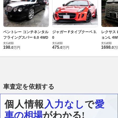
ベントレー コンチネンタル
ジャガー Fタイプクーペ 3.
レクサス L
フライングスパー 6.0 4WD
0
ョンL 4W
支払総額
支払総額
支払総額
198
475
1698
.
0
.
0
.
0
万円
万円
万
車査定を依頼する
個人情報
入力なし
で
愛
車の相場
がわかる!