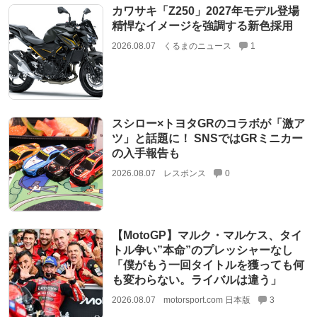
カワサキ「Z250」2027年モデル登場
精悍なイメージを強調する新色採用
2026.08.07
くるまのニュース
1
スシロー×トヨタGRのコラボが「激ア
ツ」と話題に！ SNSではGRミニカー
の入手報告も
2026.08.07
レスポンス
0
【MotoGP】マルク・マルケス、タイ
トル争い”本命”のプレッシャーなし
「僕がもう一回タイトルを獲っても何
も変わらない。ライバルは違う」
2026.08.07
motorsport.com 日本版
3