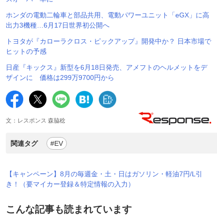
ホンダの電動二輪車と部品共用、電動パワーユニット「eGX」に高
出力3機種…6月17日世界初公開へ
トヨタが『カローラクロス・ピックアップ』開発中か？ 日本市場で
ヒットの予感
日産『キックス』新型を6月18日発売、アメフトのヘルメットをデ
ザインに 価格は299万9700円から
文：レスポンス 森脇稔
関連タグ
#EV
【キャンペーン】8月の毎週金・土・日はガソリン・軽油7円/L引
き！（要マイカー登録＆特定情報の入力）
こんな記事も読まれています