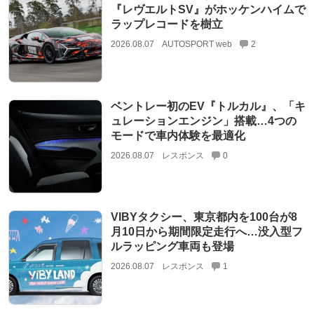
『レヴエルトSV』がホッケンハイムで
ラップレコードを樹立
2026.08.07
AUTOSPORT web
2
ベントレー初のEV『トルカル』、「キ
ュレーションエンジン」搭載…4つの
モードで車内体験を最適化
2026.08.07
レスポンス
0
VIBYタクシー、東京都内を100台が8
月10日から期間限定走行へ…没入型フ
ルラッピング車両も登場
2026.08.07
レスポンス
1