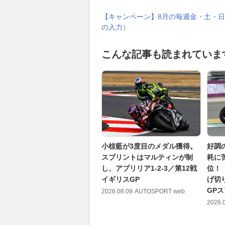
【キャンペーン】8月の毎週金・土・日
の入力）
こんな記事も読まれていま
小椋藍が3度目のメダル獲得。
好調
スプリントはマルティンが制
耗に
し、アプリリア1-2-3／第12戦
位！
イギリスGP
げ切
GP
2026.08.09
AUTOSPORT web
2026.