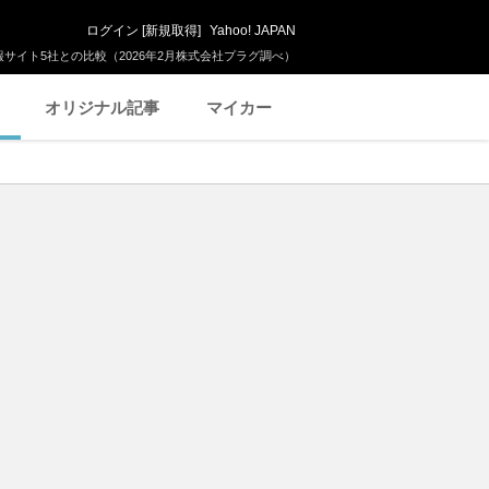
ログイン
[
新規取得
]
Yahoo! JAPAN
サイト5社との比較（2026年2月株式会社プラグ調べ）
オリジナル記事
マイカー