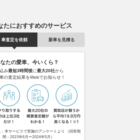
なたにおすすめのサービス
車査定を依頼
新車を見積る
あなたの愛車、今いくら？
込み
最短3時間後
に
最大20社
から
車の査定結果をWebでお知らせ！
イギリス予選｜スコッ
新型CX-5対フォレスター!! 人
スーパーGT
デン、今季初ポー
気国産SUVのポイントは上質感
れた？ スー
琉聖、Q2直行も12
か悪路性能か？
第8戦で予選Q
スタート
祐、表情も明
2026.08.08
ベストカーWeb
うメンタルで
motorsport.com 日本版
2026.08.08
mot
1：本サービスで実施のアンケートより （回答期
間：2023年6月〜2024年5月）