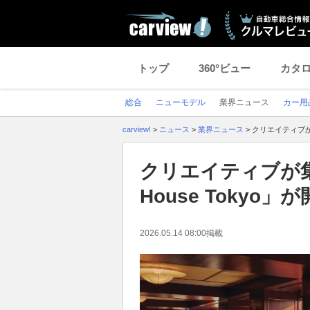
トップ
360°ビュー
カタ
総合
ニューモデル
業界ニュース
カー用
carview!
>
ニュース
>
業界ニュース
>
クリエイティブが集
クリエイティブが集
House Tokyo」
2026.05.14 08:00
掲載