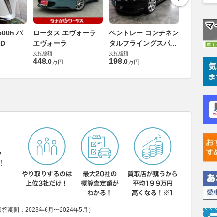
ダイハツ 
00h バ
ロータス エヴォーラ
ベントレー コンチネン
バス 66
D
エヴォーラ
タルフライングスパー
G
支払総額
6.0 4WD
支払総額
支払総額
169
.
9
万円
448
.
198
.
0
0
万円
万円
ら
！
期間：2023年6月〜2024年5月）