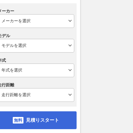
メーカー
モデル
年式
走行距離
見積りスタート