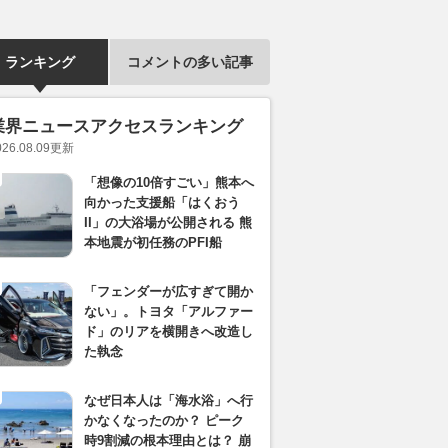
ランキング
コメントの多い記事
業界ニュースアクセスランキング
026.08.09
更新
「想像の10倍すごい」熊本へ
向かった支援船「はくおう
II」の大浴場が公開される 熊
本地震が初任務のPFI船
「フェンダーが広すぎて開か
ない」。トヨタ「アルファー
ド」のリアを横開きへ改造し
た執念
なぜ日本人は「海水浴」へ行
かなくなったのか？ ピーク
時9割減の根本理由とは？ 崩