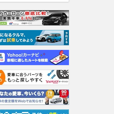
ムーヴキャン
ロールスロイス ゴース
ホンダ NSX 3.0
アスト
0 ストライプス
ト ロールスロイス ゴ
V8 
支払総額
898
.
0
万円
ースト(第1世代 / RR4)
ーツシ
支払総額
支払総額
905
.
589
.
1
0
万円