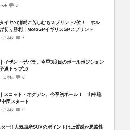
 web
2
タイヤの消耗に苦しむもスプリント2位！ ホル
切り勝利｜MotoGPイギリスGPスプリント
com 日本版
5
予選｜イザン・ゲバラ、今季3度目のポールポジション
予選トップ10
com 日本版
0
予選｜スコット・オグデン、今季初ポール！ 山中琉
手中団スタート
com 日本版
0
スター!! 人気国産SUVのポイントは上質感か悪路性