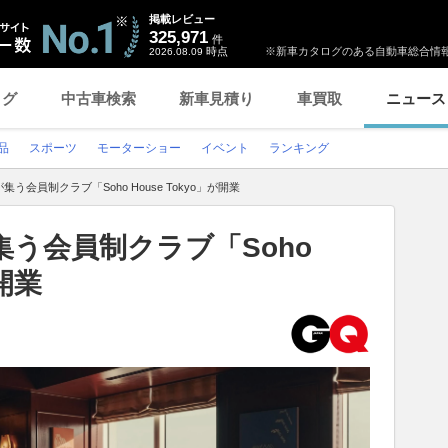
掲載レビュー
325,971
件
時点
※新車カタログのある自動車総合情報
2026.08.09
ログ
中古車検索
新車見積り
車買取
ニュース
品
スポーツ
モーターショー
イベント
ランキング
う会員制クラブ「Soho House Tokyo」が開業
う会員制クラブ「Soho
が開業