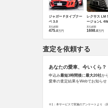
ジャガー Fタイプクー
レクサス LM 5
ペ 3.0
ージョンL 4W
支払総額
支払総額
475
.
1698
.
0
0
万円
万円
査定を依頼する
あなたの愛車、今いくら？
申込み
最短3時間後
に
最大20社
か
愛車の査定結果をWebでお知らせ
※1：本サービスで実施のアンケートより （回答