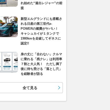
れ始めた“遠出レジャー”の前
提
新型エルグランドにも搭載さ
れる日産の第三世代e-
POWERの燃費がヤバい！
キャシュカイが１タンクで
1980kmを走破してギネスに
認定!!
身の丈に「合わない」クルマ
に乗れる「残クレ」は利用率
７割と大人気！ ただし満了
後に待ち受ける「落とし穴」
を経験者が語る
全て見る