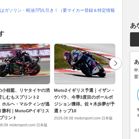
はガソリン・軽油7円/L引き！（要マイカー登録＆特定情報
あ
す
申
愛
の小椋藍、リヤタイヤの消
Moto2イギリス予選｜イザン・
Moto3
苦しむもスプリント2
ゲバラ、今季3度目のポールポ
ト・オグ
 ホルヘ・マルティンが逃
ジション獲得。佐々木歩夢が予
ル！ 山中
り勝利｜MotoGPイギリス
選トップ10
番手中団
スプリント
2026.08.08
motorsport.com 日本版
2026.08.08
08.09
motorsport.com 日本版
※