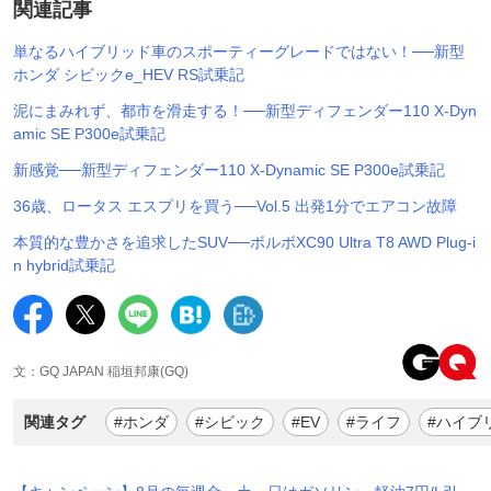
関連記事
単なるハイブリッド車のスポーティーグレードではない！──新型
ホンダ シビックe_HEV RS試乗記
泥にまみれず、都市を滑走する！──新型ディフェンダー110 X-Dyn
amic SE P300e試乗記
新感覚──新型ディフェンダー110 X-Dynamic SE P300e試乗記
36歳、ロータス エスプリを買う──Vol.5 出発1分でエアコン故障
本質的な豊かさを追求したSUV──ボルボXC90 Ultra T8 AWD Plug-i
n hybrid試乗記
文：GQ JAPAN 稲垣邦康(GQ)
関連タグ
#ホンダ
#シビック
#EV
#ライフ
#ハイブ