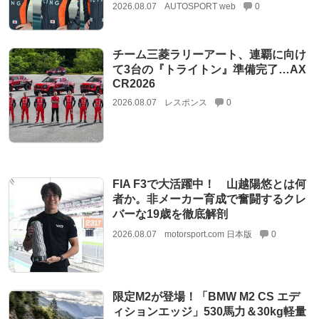
2026.08.07
AUTOSPORT web
0
チーム三菱ラリーアート、連覇に向け
て3台の『トライトン』準備完了…AX
CR2026
2026.08.07
レスポンス
0
FIA F3で大活躍中！ 山越陽悠とは何
者か。非メーカー育成で奮闘するクレ
バーな19歳を徹底解剖
2026.08.07
motorsport.com 日本版
0
限定M2が登場！「BMW M2 CS エデ
ィションエッジ」530馬力＆30kg軽量