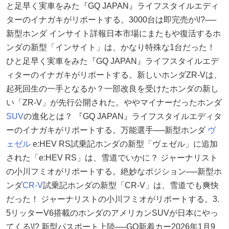
と足早く実車をみた『GQ JAPAN』ライフスタイルエディ
ターのイナガキがリポートする。3000台は即完売か\!?──
新型ホンダ インサイト詳報日本市場にまたもや復活するホ
ンダの新型「インサイト」は、かなり特殊な1台だった！
ひと足早く実車をみた『GQ JAPAN』ライフスタイルエデ
ィターのイナガキがリポートする。新しいホンダZR-Vは、
起死回生の一手となるか？一部改良を受けたホンダの新し
い「ZR-V」が先行公開された。ややマイナーだったホンダ
SUV
の進化とは？ 『GQ JAPAN』ライフスタイルエディタ
ーのイナガキがリポートする。万能選手──新型ホンダ
ヴ
ェゼル
e:HEV RS試乗記ホンダの新型「ヴェゼル」に追加
された「e:HEV RS」は、雪道でいかに？ ジャーナリスト
の小川フミオがリポートする。絶妙なポジション──新型ホ
ンダ
CR-V
試乗記ホンダの新型「CR-V」は、雪道でも爽快
だった！ ジャーナリストの小川フミオがリポートする。3.
5リッターV6搭載のホンダのアメリカンSUVが日本にやっ
てくる\!? 新型パスポート上陸──GQ新着カー2026年1月9