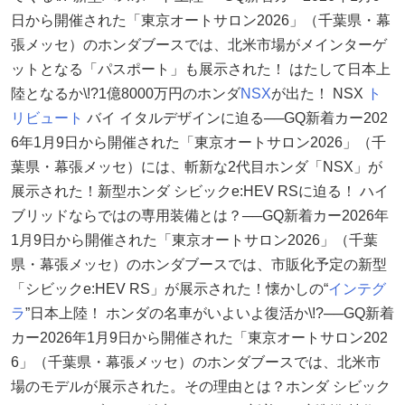
日から開催された「東京オートサロン2026」（千葉県・幕
張メッセ）のホンダブースでは、北米市場がメインターゲ
ットとなる「パスポート」も展示された！ はたして日本上
陸となるか\!?1億8000万円のホンダ
NSX
が出た！ NSX
ト
リビュート
バイ イタルデザインに迫る──GQ新着カー202
6年1月9日から開催された「東京オートサロン2026」（千
葉県・幕張メッセ）には、斬新な2代目ホンダ「NSX」が
展示された！新型ホンダ シビックe:HEV RSに迫る！ ハイ
ブリッドならではの専用装備とは？──GQ新着カー2026年
1月9日から開催された「東京オートサロン2026」（千葉
県・幕張メッセ）のホンダブースでは、市販化予定の新型
「シビックe:HEV RS」が展示された！懐かしの“
インテグ
ラ
”日本上陸！ ホンダの名車がいよいよ復活か\!?──GQ新着
カー2026年1月9日から開催された「東京オートサロン202
6」（千葉県・幕張メッセ）のホンダブースでは、北米市
場のモデルが展示された。その理由とは？ホンダ シビック