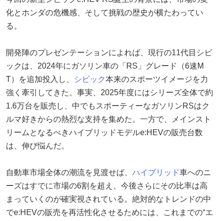
化とホンダの危機感、そして挑戦の歴史が横たわってい
る。
開発陣のプレゼンテーションによれば、現行の11代目シビ
ックは、2024年にガソリン車の「RS」グレード（6速M
T）を追加投入し、
シビック
本来のスポーツイメージを力
強く牽引してきた。事実、2025年度にはシリーズ全体で約
1.6万台を販売し、中でもスポーティーなガソリンRSはク
ルマ好きからの熱烈な支持を集めた。一方で、メインスト
リームとなるべきハイブリッドモデルe:HEVの販売台数
は、伸び悩んだ。
自動車市場全体の潮流を見渡せば、
ハイブリッド
車へのニ
ーズはすでに市場の6割を超え、今後さらにその比率は高
まっていくのが確実視されている。絶対的なトレンドの中
でe:HEVの販売を再活性化させるためには、これまでの“エ