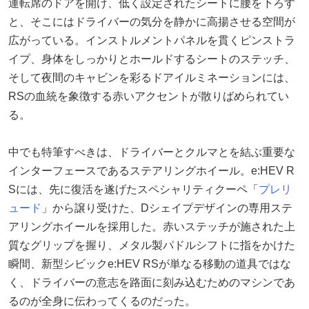
運転席のドアを開け、低く設定されたシートに腰を下ろす
と、そこにはドライバーの気分を静かに高揚させる空間が
広がっている。インストルメントパネルを貫くピンストラ
イプ、身体をしっかりとホールドするシートのステッチ、
そして夜間のキャビンを彩るドアイルミネーションには、
RSの血統を象徴する赤いアクセントが散りばめられてい
る。
中でも特筆すべきは、ドライバーとクルマとを結ぶ重要な
インターフェースであるステアリングホイール。e:HEV R
Sには、先に復活を遂げたスペシャリティクーペ「
プレリ
ュード
」から譲り受けた、Dシェイプデザインの専用ステ
アリングホイールを採用した。赤いステッチが施された上
質なグリップを握り、メタル製パドルシフトに指をかけた
瞬間、新型シビックe:HEV RSが単なる移動の道具ではな
く、ドライバーの意志を路面に刻み込むためのマシンであ
るのが全身に伝わってくるのだった。