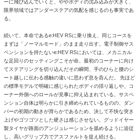
ーに飛び込んでいくと、ややボディの沈み込みが大きく、
限界領域ではアンダーステアの気配を感じるのも事実であ
る。
続いて、本命であるe:HEV RSに乗り換え、同じコースを
まずは「ノーマルモード」のまま走り出す。電子制御サス
ペンションを持たないe:HEV RSにおいては、メカニカル
な足回りのセッティングこそが命。最初のコーナーに向け
てステアリングを切り込んだその瞬間、手のひらと腰のシ
ート越しに伝わる感触の違いに思わず息を呑んだ。 先ほど
の標準モデルで明確に感じられたボディの揺り返しや、コ
ーナー外側へのロールが見事に抑え込まれている。サスペ
ンション自体は明らかに引き締められているものの、ダン
パーの初期の動きが滑らかであるため、決して不快な突き
上げやゴツゴツとした硬さは感じさせない。グッドイヤー
製タイヤが路面のアンジュレーションを舐めるように追従
し、高いグリップ力でアスファルトを捉え続ける。