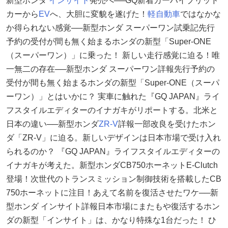
新型ホンダ
インサイト
発売へ──GQ新着カーハイブリッド
カーから
EV
へ、大胆に変貌を遂げた！
軽自動車
ではなかな
か得られない感覚──新型ホンダ スーパーワン試乗記先行
予約の受付が間も無く始まるホンダの新型「Super-ONE
（スーパーワン）」に乗った！ 新しい走行感覚に迫る！唯
一無二の存在──新型ホンダ スーパーワン詳報先行予約の
受付が間も無く始まるホンダの新型「Super-ONE（スーパ
ーワン）」とはいかに？ 実車に触れた『GQ JAPAN』ライ
フスタイルエディターのイナガキがリポートする。北米と
日本の違い──新型ホンダ
ZR-V
詳報一部改良を受けたホン
ダ「ZR-V」に迫る。新しいデザインは日本市場で受け入れ
られるのか？ 『GQ JAPAN』ライフスタイルエディターの
イナガキが考えた。新型ホンダCB750ホーネットE-Clutch
登場！次世代のトランスミッション制御技術を搭載したCB
750ホーネットに注目！あえて名前を復活させたワケ──新
型ホンダ インサイト詳報日本市場にまたもや復活するホン
ダの新型「インサイト」は、かなり特殊な1台だった！ ひ