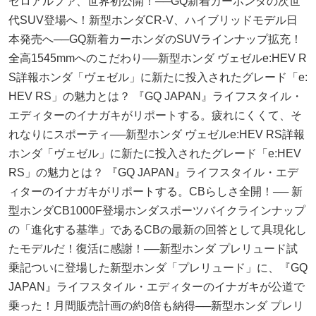
ゼロアルファ、世界初公開！──GQ新着カーホンダの次世
代SUV登場へ！新型ホンダCR-V、ハイブリッドモデル日
本発売へ──GQ新着カーホンダのSUVラインナップ拡充！
全高1545mmへのこだわり──新型ホンダ ヴェゼルe:HEV R
S詳報ホンダ「ヴェゼル」に新たに投入されたグレード「e:
HEV RS」の魅力とは？ 『GQ JAPAN』ライフスタイル・
エディターのイナガキがリポートする。疲れにくくて、そ
れなりにスポーティ──新型ホンダ ヴェゼルe:HEV RS詳報
ホンダ「ヴェゼル」に新たに投入されたグレード「e:HEV
RS」の魅力とは？ 『GQ JAPAN』ライフスタイル・エデ
ィターのイナガキがリポートする。CBらしさ全開！── 新
型ホンダCB1000F登場ホンダスポーツバイクラインナップ
の「進化する基準」であるCBの最新の回答として具現化し
たモデルだ！復活に感謝！──新型ホンダ プレリュード試
乗記ついに登場した新型ホンダ「プレリュード」に、『GQ
JAPAN』ライフスタイル・エディターのイナガキが公道で
乗った！月間販売計画の約8倍も納得──新型ホンダ プレリ