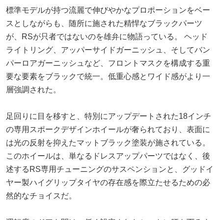
標準モデルが持つ流麗で伸びやかなプロポーションをベー
スとしながらも、随所に施された精悍なブラックパーツ
が、RSが只者ではないのを雄弁に物語っている。 ヘッド
ライトリング、アッパーサイドガーニッシュ、そしてバン
パーロアガーニッシュなど、フロントマスクを構成する重
要な要素をブラックで統一。低重心感とワイド感がより一
層強調された。
足回りに目を移すと、特別にアップデートされた18インチ
の専用スポークデザインホイールが奢られており、表面に
は光の反射を抑えたマットブラック塗装が施されている。
このホイールは、単なるドレスアップパーツではなく、後
述するRS専用チューニングのサスペンションと、グッドイ
ヤー製ハイグリップタイヤの存在感を際立たせるための必
然的なチョイスだ。