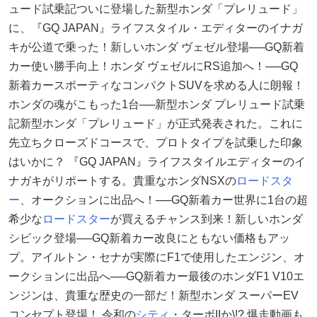
ュード試乗記ついに登場した新型ホンダ「プレリュード」
に、『GQ JAPAN』ライフスタイル・エディターのイナガ
キが公道で乗った！新しいホンダ ヴェゼル登場──GQ新着
カー使い勝手向上！ホンダ ヴェゼルにRS追加へ！──GQ
新着カースポーティなコンパクトSUVを求める人に朗報！
ホンダの魂がこもった1台──新型ホンダ プレリュード試乗
記新型ホンダ「プレリュード」が正式発表された。これに
先立ちクローズドコースで、プロトタイプを試乗した印象
はいかに？ 『GQ JAPAN』ライフスタイルエディターのイ
ナガキがリポートする。貴重なホンダNSXの
ロードスタ
ー
、オークションに出品へ！──GQ新着カー世界に1台の超
希少な
ロードスター
が買えるチャンス到来！新しいホンダ
シビック登場──GQ新着カー改良にともない価格もアッ
プ。アイルトン・セナが実際にF1で使用したエンジン、オ
ークションに出品へ──GQ新着カー最後のホンダF1 V10エ
ンジンは、貴重な歴史の一部だ！新型ホンダ スーパーEV
コンセプト登場！ 令和の
シティ
・ターボIIか\!? 爆走動画も