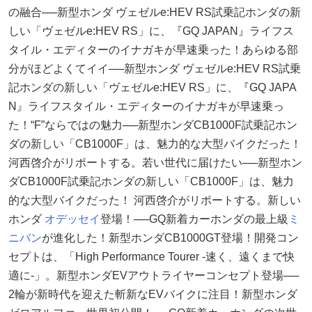
の融合──新型ホンダ ヴェゼルe:HEV RS試乗記ホンダの新
しい「ヴェゼルe:HEV RS」に、『GQ JAPAN』ライフス
タイル・エディターのイナガキが早速乗った！あらゆる部
分がほどよくてイイ──新型ホンダ ヴェゼルe:HEV RS試乗
記ホンダの新しい「ヴェゼルe:HEV RS」に、『GQ JAPA
N』ライフスタイル・エディターのイナガキが早速乗っ
た！“F”ならではの魅力──新型ホンダCB1000F試乗記ホン
ダの新しい「CB1000F」は、魅力的な大型バイクだった！
河西啓介がリポートする。若い世代に届けたい──新型ホン
ダCB1000F試乗記ホンダの新しい「CB1000F」は、魅力
的な大型バイクだった！ 河西啓介がリポートする。新しい
ホンダ
オデッセイ
登場！──GQ新着カーホンダの最上級
ミ
ニバン
が進化した！新型ホンダCB1000GT登場！開発コン
セプトは、「High Performance Tourer -速く、遠くまで快
適に-」。新型ホンダEVアウトライヤーコンセプト登場──
2輪が新時代を迎えた斬新なEVバイクに注目！新型ホンダ