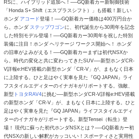
RSに、ハイブリッド追加へ！──GQ新着カー新制御技術
「Honda S+ Shift（エスプラスシフト）」も搭載！新しい
ホンダ
アコード
登場！──GQ新着カー価格は400万円台か
ら。ホンダ
ステップワゴン
に、初代誕生から30周年を記念
した特別モデル登場！──GQ新着カー30周年を祝した特別
装備に注目！ホンダ ヘリテージ ワークス開始へ！ ホンダ
の旧車がよみがえる！──GQ新着カーまずは初代NSXか
ら。時代の変化と共に変わってきたSUV──新型ホンダCR-
V詳報e:HEV搭載の新型ホンダ「CR-V」が、まもなく日本
に上陸する。ひと足はやく実車を見た『GQ JAPAN』ライ
フスタイルエディターのイナガキがリポートする。強敵、
新型
トヨタ
RAV4
に挑む──新型ホンダCR-V詳報e:HEV搭載
の新型ホンダ「CR-V」が、まもなく日本に上陸する。ひと
足はやく実車を見た『GQ JAPAN』ライフスタイルエディ
ターのイナガキがリポートする。新型Tensei（転生）登
場！ 現代に蘇った初代ホンダNSXとは？──GQ新着カー初
代NSXの新しい解釈がカッコいい！スポーティさと実用性