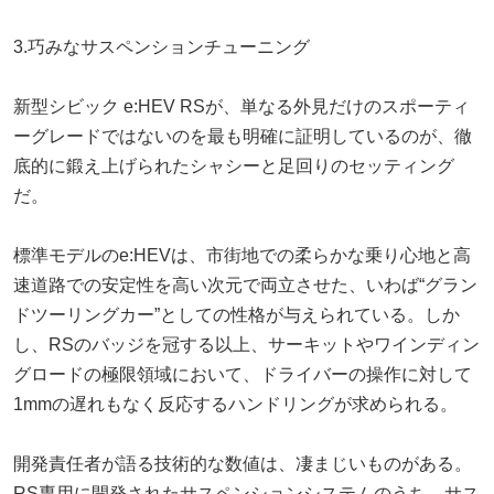
3.巧みなサスペンションチューニング
新型シビック e:HEV RSが、単なる外見だけのスポーティ
ーグレードではないのを最も明確に証明しているのが、徹
底的に鍛え上げられたシャシーと足回りのセッティング
だ。
標準モデルのe:HEVは、市街地での柔らかな乗り心地と高
速道路での安定性を高い次元で両立させた、いわば“グラン
ドツーリングカー”としての性格が与えられている。しか
し、RSのバッジを冠する以上、サーキットやワインディン
グロードの極限領域において、ドライバーの操作に対して
1mmの遅れもなく反応するハンドリングが求められる。
開発責任者が語る技術的な数値は、凄まじいものがある。
RS専用に開発されたサスペンションシステムのうち、サス