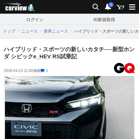
carview!
検索
通知
i
ログイン
ID新規取得
トップ
ニュース
業界ニュース
ハイブリッド・スポーツの新しいカタチ
ハイブリッド・スポーツの新しいカタチ──新型ホン
ダ シビックe_HEV RS試乗記
2026.04.23 11:00
掲載
3