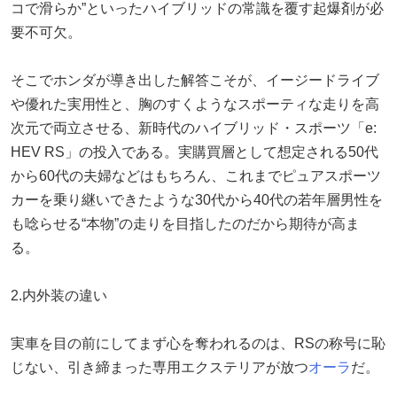
コで滑らか”といったハイブリッドの常識を覆す起爆剤が必
要不可欠。
そこでホンダが導き出した解答こそが、イージードライブ
や優れた実用性と、胸のすくようなスポーティな走りを高
次元で両立させる、新時代のハイブリッド・スポーツ「e:
HEV RS」の投入である。実購買層として想定される50代
から60代の夫婦などはもちろん、これまでピュアスポーツ
カーを乗り継いできたような30代から40代の若年層男性を
も唸らせる“本物”の走りを目指したのだから期待が高ま
る。
2.内外装の違い
実車を目の前にしてまず心を奪われるのは、RSの称号に恥
じない、引き締まった専用エクステリアが放つ
オーラ
だ。