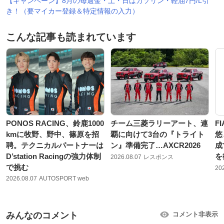
【キャンペーン】8月の毎週金・土・日はガソリン・軽油7円/L引
き！（要マイカー登録＆特定情報の入力）
こんな記事も読まれています
PONOS RACING、鈴鹿1000
チーム三菱ラリーアート、連
F
kmに牧野、野中、篠原を招
覇に向けて3台の『トライト
悠
聘。テクニカルパートナーは
ン』準備完了…AXCR2026
成
D’station Racingの強力体制
を
2026.08.07
レスポンス
で挑む
20
2026.08.07
AUTOSPORT web
みんなのコメント
コメント非表示