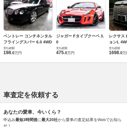
ベントレー コンチネンタル
ジャガー Fタイプクーペ 3.
レクサス L
フライングスパー 6.0 4WD
0
ョンL 4W
支払総額
支払総額
支払総額
198
475
1698
.
0
.
0
.
0
万円
万円
万
車査定を依頼する
あなたの愛車、今いくら？
申込み
最短3時間後
に
最大20社
から愛車の査定結果をWebでお知ら
せ！