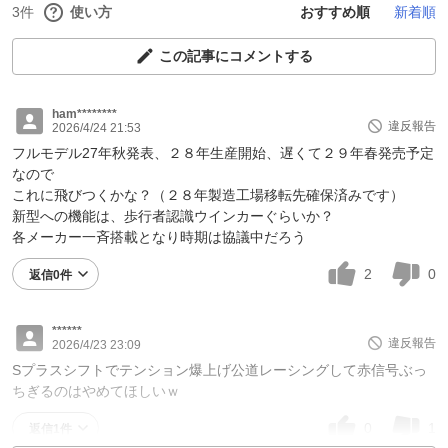
3件
使い方
おすすめ順
新着順
この記事にコメントする
ham********
違反報告
2026/4/24 21:53
フルモデル27年秋発表、２８年生産開始、遅くて２９年春発売予定
なので
これに飛びつくかな？（２８年製造工場移転先確保済みです）
新型への機能は、歩行者認識ウインカーぐらいか？
各メーカー一斉搭載となり時期は協議中だろう
2
0
返信0件
******
違反報告
2026/4/23 23:09
Sプラスシフトでテンション爆上げ公道レーシングして赤信号ぶっ
ちぎるのはやめてほしいｗ
0
1
返信1件