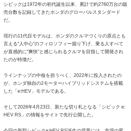
シビックは1972年の初代誕生以来、累計で約2760万台の販
売台数を記録してきたホンダのグローバルスタンダード
だ。
現行の11代目モデルは、ホンダのクルマづくりの原点とも
言える“人中心”のフィロソフィー掘り下げ、乗る人すべて
が直感的に“爽快”と感じられるクルマを目指して開発され
たのが特徴だ。
ラインナップの中核を担うべく、2022年に投入されたの
が、ホンダ独自の2モーターハイブリッドシステムを搭載
した「e:HEV」モデルである。
そして2026年4月23日、新たな切り札となる「シビック e:
HEV RS」の情報をサイトで先行公開した。
今回の新型シビックe:HEV RS誕生の背景には、市場の変