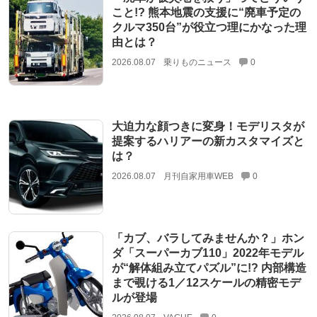
こと!? 熊本地震の支援に“廃車予定の
クルマ350台”が役立つ理にかなった理
由とは？
2026.08.07
乗りものニュース
0
大迫力な顔つきに変身！モデリスタが
提案するハリアーの新カスタマイズと
は？
2026.08.07
月刊自家用車WEB
0
「カブ、バラしてみませんか？」ホン
ダ「スーパーカブ110」2022年モデル
が“解体組み立てパズル”に!? 内部構造
まで覗ける1／12スケールの精密モデ
ルが登場