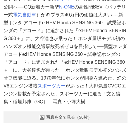
公開へ──GQ新着カー新型
N-ONE
の高性能BEV（バッテリ
ー式
電気自動車
）か\!?プラス40万円の価値は大きい──新
型ホンダ アコードe:HEV Honda SENSING 360＋試乗記ホ
ンダの「アコード」に追加された「e:HEV Honda SENSIN
G 360＋」に、大谷達也が乗った！ ホンダ量販モデル初の
ハンズオフ機能交通事故死者ゼロを目指して──新型ホンダ
アコードe:HEV Honda SENSING 360＋試乗記ホンダの
「アコード」に追加された「e:HEV Honda SENSING 360
＋」に、大谷達也が乗った！ ホンダ量販モデル初のハンズ
オフ機能に迫る。1970年代にホンダが開発を進めた、幻の
V8エンジン搭載
スポーツカー
があった！大排気量CVCCエ
ンジン搭載が予定された、スポーツカーに迫る！文と編
集・稲垣邦康（GQ） 写真・小塚大樹
写真を全て見る（50枚）