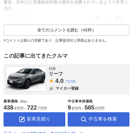
最近、日本だけ高価格低性能の選択を強要されているようで非常に
残念。
23
12
返信1件
全てのコメントを読む（42件）
※コメントは個人の見解であり、記事提供社と関係はありません。
この記事に出てきたクルマ
日産
リーフ
4.
0
717件
マイカー登録
新車価格
中古車本体価格
（税込）
438
722
9
565
.
9万円
～
.
7万円
.
8万円
～
.
0万円
新車見積り
中古車を検索