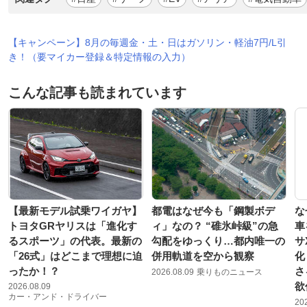
【キャンペーン】8月の毎週金・土・日はガソリン・軽油7円/L引
き！（要マイカー登録＆特定情報の入力）
こんな記事も読まれています
【最新モデル試乗ワイガヤ】
都電はなぜ今も「鋼製ボデ
な
トヨタGRヤリスは「進化す
ィ」なの？ “碓氷峠級”の急
車
るスポーツ」の代表。最新の
勾配をゆっくり…都内唯一の
サ
「26式」はどこまで理想に迫
併用軌道を空から観察
化
ったか！？
さ
2026.08.09
乗りものニュース
欲
2026.08.09
カー・アンド・ドライバー
20