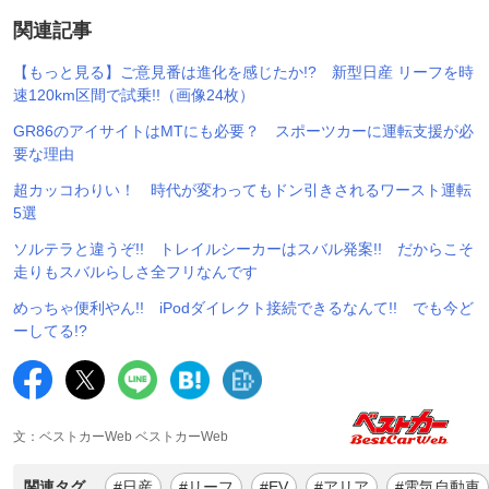
関連記事
【もっと見る】ご意見番は進化を感じたか!? 新型日産 リーフを時
速120km区間で試乗!!（画像24枚）
GR86のアイサイトはMTにも必要？ スポーツカーに運転支援が必
要な理由
超カッコわりい！ 時代が変わってもドン引きされるワースト運転
5選
ソルテラと違うぞ!! トレイルシーカーはスバル発案!! だからこそ
走りもスバルらしさ全フリなんです
めっちゃ便利やん!! iPodダイレクト接続できるなんて!! でも今ど
ーしてる!?
文：ベストカーWeb ベストカーWeb
関連タグ
#日産
#リーフ
#EV
#アリア
#電気自動車