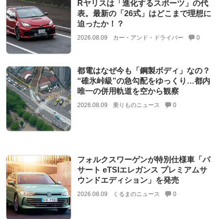
Rヤリスは「進化するスポーツ」の代
表。最新の「26式」はどこまで理想に
迫ったか！？
2026.08.09
カー・アンド・ドライバー
0
都電はなぜ今も「鋼製ボディ」なの？
“碓氷峠級”の急勾配をゆっくり…都内
唯一の併用軌道を空から観察
2026.08.09
乗りものニュース
0
フォルクスワーゲンが特別仕様車「パ
サート eTSIエレガンス プレミアムサ
ウンドエディション」を発売
2026.08.09
くるまのニュース
0