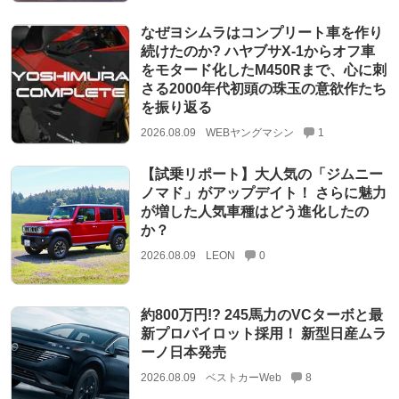
なぜヨシムラはコンプリート車を作り
続けたのか? ハヤブサX-1からオフ車
をモタード化したM450Rまで、心に刺
さる2000年代初頭の珠玉の意欲作たち
を振り返る
2026.08.09
WEBヤングマシン
1
【試乗リポート】大人気の「ジムニー
ノマド」がアップデイト！ さらに魅力
が増した人気車種はどう進化したの
か？
2026.08.09
LEON
0
約800万円!? 245馬力のVCターボと最
新プロパイロット採用！ 新型日産ムラ
ーノ日本発売
2026.08.09
ベストカーWeb
8