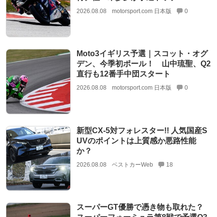
2026.08.08
motorsport.com 日本版
0
Moto3イギリス予選｜スコット・オグ
デン、今季初ポール！ 山中琉聖、Q2
直行も12番手中団スタート
2026.08.08
motorsport.com 日本版
0
新型CX-5対フォレスター!! 人気国産S
UVのポイントは上質感か悪路性能
か？
2026.08.08
ベストカーWeb
18
スーパーGT優勝で憑き物も取れた？