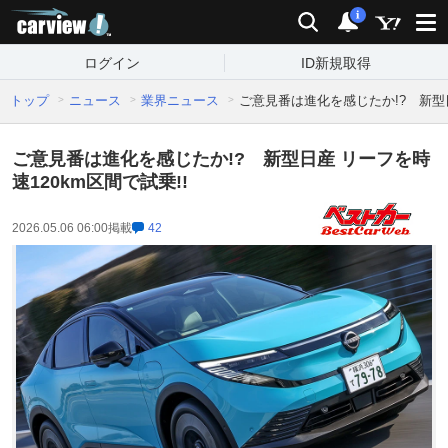
carview!
検索
通知
i
ログイン
ID新規取得
トップ
ニュース
業界ニュース
ご意見番は進化を感じたか!? 新型日
ご意見番は進化を感じたか!? 新型日産 リーフを時
速120km区間で試乗!!
2026.05.06 06:00
掲載
42