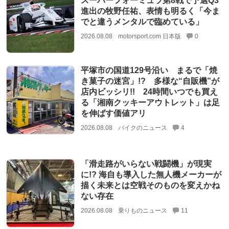
スーパーフォーミュラ第8戦で予選Q3
進出の牧野任祐、表情も明るく「今ま
でと違うメンタルで臨めている」
2026.08.08
motorsport.com 日本版
0
平塚市の国道129号沿い まるで「焼
き菓子の迷宮」!? 多様な“自販機”が
店内ビッシリ!! 24時間いつでも買え
る「湘南クッキーアウトレット」は足
を伸ばす価値アリ
2026.08.08
バイクのニュース
4
「滑走路がいらない戦闘機」が現実
に!? 海自も導入した無人機メーカーが
描く未来とは空戦そのものを変えかね
ない存在
2026.08.08
乗りものニュース
11