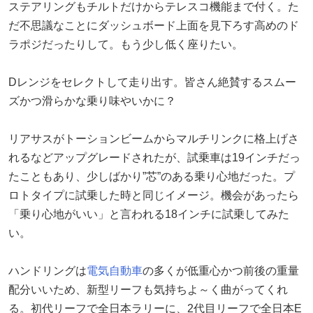
ステアリングもチルトだけからテレスコ機能まで付く。た
だ不思議なことにダッシュボード上面を見下ろす高めのド
ラポジだったりして。もう少し低く座りたい。
Dレンジをセレクトして走り出す。皆さん絶賛するスムー
ズかつ滑らかな乗り味やいかに？
リアサスがトーションビームからマルチリンクに格上げさ
れるなどアップグレードされたが、試乗車は19インチだっ
たこともあり、少しばかり”芯”のある乗り心地だった。プ
ロトタイプに試乗した時と同じイメージ。機会があったら
「乗り心地がいい」と言われる18インチに試乗してみた
い。
ハンドリングは
電気自動車
の多くが低重心かつ前後の重量
配分いいため、新型リーフも気持ちよ～く曲がってくれ
る。初代リーフで全日本ラリーに、2代目リーフで全日本E