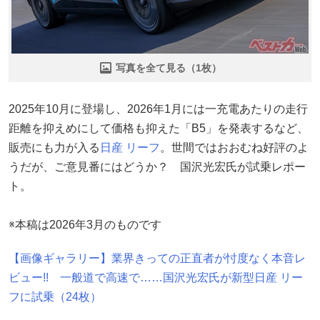
写真を全て見る（1枚）
2025年10月に登場し、2026年1月には一充電あたりの走行
距離を抑えめにして価格も抑えた「B5」を発表するなど、
販売にも力が入る
日産
リーフ
。世間ではおおむね好評のよ
うだが、ご意見番にはどうか？ 国沢光宏氏が試乗レポー
ト。
※本稿は2026年3月のものです
【画像ギャラリー】業界きっての正直者が忖度なく本音レ
ビュー!! 一般道で高速で……国沢光宏氏が新型日産 リー
フに試乗（24枚）