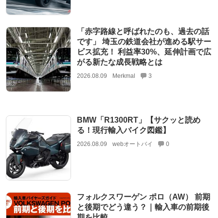
「赤字路線と呼ばれたのも、過去の話
です」 埼玉の鉄道会社が進める駅サー
ビス拡充！ 利益率30%、延伸計画で広
がる新たな成長戦略とは
2026.08.09
Merkmal
3
BMW「R1300RT」【サクッと読め
る！現行輸入バイク図鑑】
2026.08.09
webオートバイ
0
フォルクスワーゲン ポロ（AW） 前期
と後期でどう違う？｜輸入車の前期後
期を比較