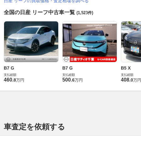
日産 リーフの買取価格・査定相場を調べる
全国の日産 リーフ中古車一覧
(1,523件)
B7 G
B7 G
B5 X
支払総額
支払総額
支払総額
460
500
408
.
8
.
6
.
0
万円
万円
万
車査定を依頼する