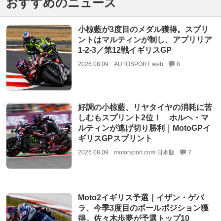
おすすめのニュース
小椋藍が3度目のメダル獲得。スプリ
ントはマルティンが制し、アプリリア
1-2-3／第12戦イギリスGP
2026.08.09
AUTOSPORT web
8
好調の小椋藍、リヤタイヤの消耗に苦
しむもスプリント2位！ ホルヘ・マ
ルティンが逃げ切り勝利｜MotoGPイ
ギリスGPスプリント
2026.08.09
motorsport.com 日本版
7
Moto2イギリス予選｜イザン・ゲバ
ラ、今季3度目のポールポジション獲
得。佐々木歩夢が予選トップ10