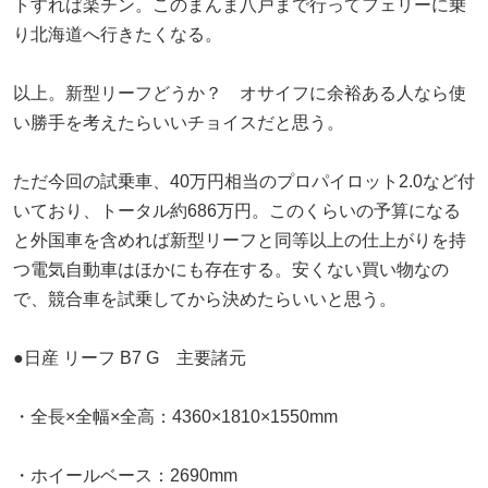
トすれば楽チン。このまんま八戸まで行ってフェリーに乗
り北海道へ行きたくなる。
以上。新型リーフどうか？ オサイフに余裕ある人なら使
い勝手を考えたらいいチョイスだと思う。
ただ今回の試乗車、40万円相当のプロパイロット2.0など付
いており、トータル約686万円。このくらいの予算になる
と外国車を含めれば新型リーフと同等以上の仕上がりを持
つ電気自動車はほかにも存在する。安くない買い物なの
で、競合車を試乗してから決めたらいいと思う。
●日産 リーフ B7 G 主要諸元
・全長×全幅×全高：4360×1810×1550mm
・ホイールベース：2690mm