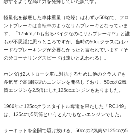
敵するような高出力を発揮していた訳です。
軽量化を徹底した車体重量（乾燥）はわずか50kgで、フロ
ントブレーキは自転車のようなリムブレーキとなっていま
す。「175km／hも出るバイクなのにリムブレーキ!?」と誰
もが不思議に思うところですが、当時の50ccクラスにはハ
ードなブレーキングが必要なかったと言われています（そ
の分コーナリングスピードは速いと思われる）。
ホンダは2ストローク車に対抗するために他のクラスでも
多気筒で高回転型のエンジンを開発しており、50ccの2気
筒エンジンを2.5倍にした125ccエンジンもありました。
1966年に125ccクラスタイトル奪還を果たした「RC149」
は、125ccで5気筒というとんでもないエンジンでした。
サーキットを全開で駆け抜ける、50ccの2気筒や125ccの5