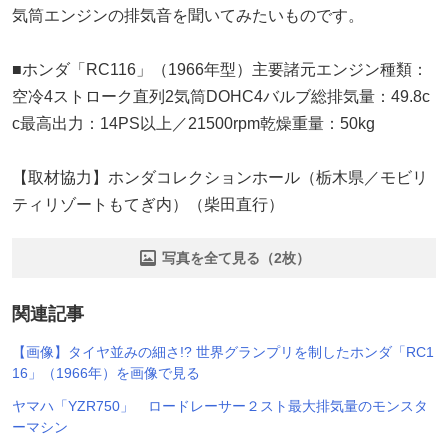
気筒エンジンの排気音を聞いてみたいものです。
■ホンダ「RC116」（1966年型）主要諸元エンジン種類：
空冷4ストローク直列2気筒DOHC4バルブ総排気量：49.8c
c最高出力：14PS以上／21500rpm乾燥重量：50kg
【取材協力】ホンダコレクションホール（栃木県／モビリ
ティリゾートもてぎ内）（柴田直行）
写真を全て見る（2枚）
関連記事
【画像】タイヤ並みの細さ!? 世界グランプリを制したホンダ「RC1
16」（1966年）を画像で見る
ヤマハ「YZR750」 ロードレーサー２スト最大排気量のモンスタ
ーマシン