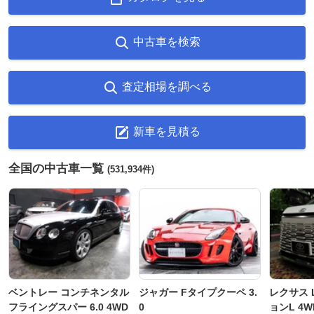
中古車を検索
査定相場を調べる
新車を見積る
全国の中古車一覧
(531,934件)
ベントレー コンチネンタル
ジャガー Fタイプクーペ 3.
レクサス L
フライングスパー 6.0 4WD
0
ョンL 4W