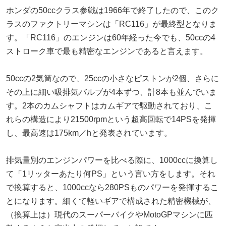
ホンダの50ccクラス参戦は1966年で終了したので、このク
ラスのファクトリーマシンは「RC116」が最終型となりま
す。「RC116」のエンジンは60年経った今でも、50ccの4
ストローク車で最も精密なエンジンであると言えます。
50ccの2気筒なので、25ccの小さなピストンが2個、さらに
その上に細い吸排気バルブが4本ずつ、計8本も並んでいま
す。2本のカムシャフトはカムギアで駆動されており、こ
れらの構造により21500rpmという超高回転で14PSを発揮
し、最高速は175km／hと発表されています。
排気量別のエンジンパワーを比べる際に、1000ccに換算し
て「1リッターあたり何PS」という言い方をします。それ
で換算すると、1000ccなら280PSものパワーを発揮するこ
とになります。細くて軽いギアで構成された精密機械が、
（換算上は）現代のスーパーバイクやMotoGPマシンに匹