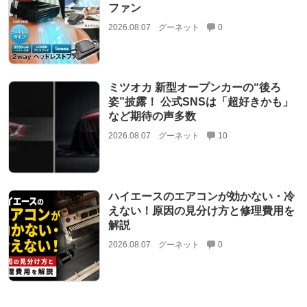
ファン
2026.08.07
グーネット
0
ミツオカ 新型オープンカーの“後ろ
姿”披露！ 公式SNSは「超好きかも」
など期待の声多数
2026.08.07
グーネット
10
ハイエースのエアコンが効かない・冷
えない！原因の見分け方と修理費用を
解説
2026.08.07
グーネット
0