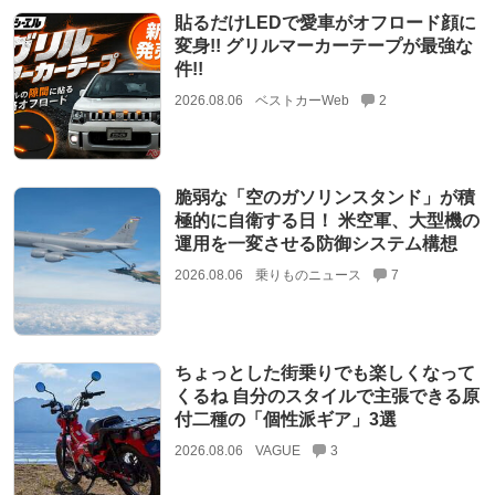
貼るだけLEDで愛車がオフロード顔に
変身!! グリルマーカーテープが最強な
件!!
2026.08.06
ベストカーWeb
2
脆弱な「空のガソリンスタンド」が積
極的に自衛する日！ 米空軍、大型機の
運用を一変させる防御システム構想
2026.08.06
乗りものニュース
7
ちょっとした街乗りでも楽しくなって
くるね 自分のスタイルで主張できる原
付二種の「個性派ギア」3選
2026.08.06
VAGUE
3