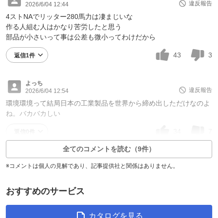
違反報告
2026/6/04 12:44
4ストNAでリッター280馬力は凄まじいな
作る人組む人はかなり苦労したと思う
部品が小さいって事は公差も微小ってわけだから
43
3
返信1件
よっち
違反報告
2026/6/04 12:54
環境環境って結局日本の工業製品を世界から締め出しただけなのよ
ね。バカバカしい
34
7
返信0件
全てのコメントを読む（9件）
※コメントは個人の見解であり、記事提供社と関係はありません。
おすすめのサービス
カタログを見る