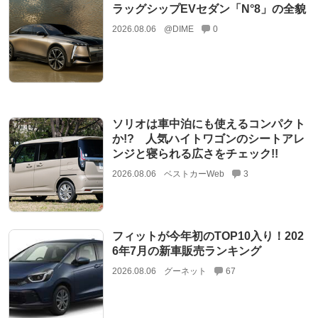
ラッグシップEVセダン「N°8」の全貌
2026.08.06
@DIME
0
ソリオは車中泊にも使えるコンパクト
か!? 人気ハイトワゴンのシートアレ
ンジと寝られる広さをチェック!!
2026.08.06
ベストカーWeb
3
フィットが今年初のTOP10入り！202
6年7月の新車販売ランキング
2026.08.06
グーネット
67