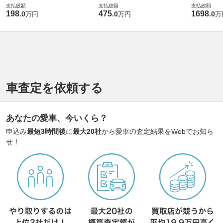
支払総額
支払総額
支払総額
198
475
1698
.
0
.
0
.
0
万円
万円
万
車査定を依頼する
あなたの愛車、今いくら？
申込み
最短3時間後
に
最大20社
から愛車の査定結果をWebでお知ら
せ！