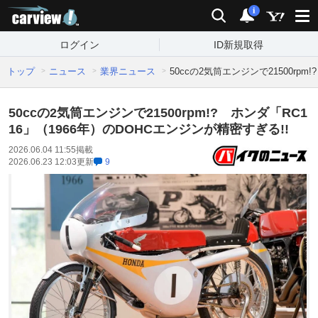
carview!
検索
通知
i
ログイン
ID新規取得
トップ
ニュース
業界ニュース
50ccの2気筒エンジンで21500rp
50ccの2気筒エンジンで21500rpm!? ホンダ「RC1
16」（1966年）のDOHCエンジンが精密すぎる!!
2026.06.04 11:55
掲載
2026.06.23 12:03
更新
9