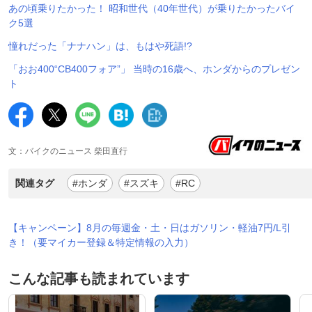
あの頃乗りたかった！ 昭和世代（40年世代）が乗りたかったバイ
ク5選
憧れだった「ナナハン」は、もはや死語!?
「おお400“CB400フォア”」 当時の16歳へ、ホンダからのプレゼン
ト
文：バイクのニュース 柴田直行
関連タグ
#ホンダ
#スズキ
#RC
【キャンペーン】8月の毎週金・土・日はガソリン・軽油7円/L引
き！（要マイカー登録＆特定情報の入力）
こんな記事も読まれています