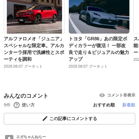
アルファロメオ「ジュニア」
トヨタ「GR86」あの限定ボ
ス
スペシャルな限定車。アルカ
ディカラーが復活！ 一部改
能
ンターラ採用で洗練性とスポ
良で走り＆ビジュアルの魅力
ー
ーティを調和
アップ
20
2026.08.07
グーネット
2026.08.07
グーネット
みんなのコメント
コメント非表示
9件
使い方
おすすめ順
新着順
この記事にコメントする
エガちゃんねらー