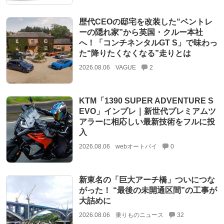
歴代CEOの邸宅を改装した“ベントレ
ーの隠れ家”から英国・クルー本社
へ！「コンチネンタルGT S」で味わっ
た“降りたくなくなる”走りとは
2026.08.06
VAGUE
2
KTM「1390 SUPER ADVENTURE S
EVO」インプレ｜新世代プレミアムツ
アラーに相応しい最新技術をフルに投
入
2026.08.06
webオートバイ
0
新東名の「巨大アーチ橋」ついにつな
がった！ “最後の未開通区間”の工事が
大詰めに
2026.08.06
乗りものニュース
32