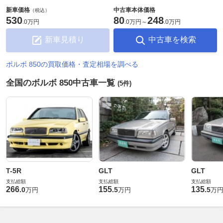
新車価格
中古車本体価格
（税込）
530
80
248
.
0万円
.
0万円
～
.
0万円
新車見積り
中古車を検索
ボルボ 850の買取価格・査定相場を調べる
全国のボルボ 850中古車一覧
(5件)
T-5R
GLT
GLT
支払総額
支払総額
支払総額
266
155
135
.
0
.
5
.
5
万円
万円
万