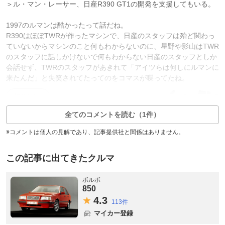
＞ル・マン・レーサー、日産R390 GT1の開発を支援してもいる。
1997のルマンは酷かったって話だね。
R390はほぼTWRが作ったマシンで、日産のスタッフは殆ど関わっ
ていないからマシンのこと何もわからないのに、星野や影山はTWR
のスタッフに話しかけないで何もわからない日産のスタッフとしか
会話せず、TWRのスタッフがあきれて「アイツらは何しにルマンに
来たんだ」と失笑されてたってのをコマスが喋ってたね。
0
5
返信0件
全てのコメントを読む（1件）
※コメントは個人の見解であり、記事提供社と関係はありません。
この記事に出てきたクルマ
ボルボ
850
4.
3
113件
マイカー登録