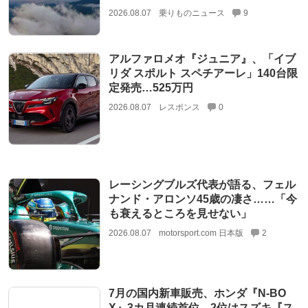
2026.08.07
乗りものニュース
9
アルファロメオ『ジュニア』、「イブ
リダ スポルト スペチアーレ」140台限
定発売…525万円
2026.08.07
レスポンス
0
レーシングブルズ代表が語る、フェル
ナンド・アロンソ45歳の凄さ……「今
も衰えるところを見せない」
2026.08.07
motorsport.com 日本版
2
7月の国内新車販売、ホンダ『N-BO
X』3カ月連続首位、2位はスズキ『ス