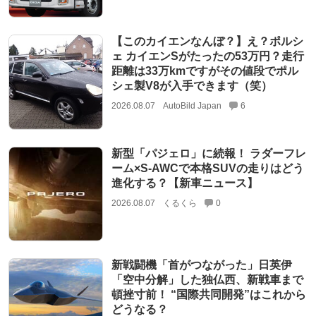
【このカイエンなんぼ？】え？ポルシ
ェ カイエンSがたったの53万円？走行
距離は33万kmですがその値段でポル
シェ製V8が入手できます（笑）
2026.08.07
AutoBild Japan
6
新型「パジェロ」に続報！ ラダーフレ
ーム×S-AWCで本格SUVの走りはどう
進化する？【新車ニュース】
2026.08.07
くるくら
0
新戦闘機「首がつながった」日英伊
「空中分解」した独仏西、新戦車まで
頓挫寸前！ “国際共同開発”はこれから
どうなる？