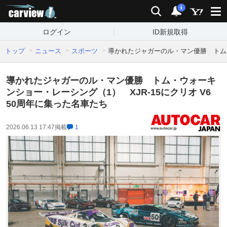
carview!
検索
通知
i
ログイン
ID新規取得
トップ
ニュース
スポーツ
導かれたジャガーのル・マン優勝 トム・
導かれたジャガーのル・マン優勝 トム・ウォーキ
ンショー・レーシング（1） XJR-15にクリオ V6
50周年に集った名車たち
2026.06.13 17:47
掲載
1