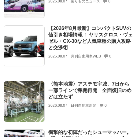
2026.08.07
乗りものニュース
0
【2026年8月最新】コンパクトSUVの
値引き相場情報！ ヤリスクロス・ヴェ
ゼル・CX-30など人気車種の購入攻略
と交渉術
2026.08.07
月刊自家用車WEB
0
〈熊本地震〉アステモ宇城、7日から
一部ラインで稼働再開 全面復旧のめ
どは立たず
2026.08.07
日刊自動車新聞
0
衝撃的な初陣だったシューマッハー。