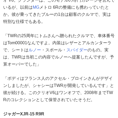
オ V6。グランダーは、このモデルの専門ガレージを営んで
いるが、以前は
MG
メトロ 6Rの整備にも携わっていたと
か。彼が乗ってきたブルーの1台は顧客のクルマで、実は
特別な仕様でもある。
「TWRの25周年にトムさんへ贈られたクルマで、車体番号
はTom00001なんですよ。内装はレザーとアルカンターラ
で、シートは
ルノー
・スポール・
スパイダー
のもの。実
は、TWRは当初この内容でルノーへ提案したんですが、予
算オーバーでした」
「ボディはフランス人のアクセル・ブロインさんがデザイ
ンしましたが、シャシーはTWRが開発しているんです」と
彼が続ける。このクリオV6はワンオフで、2008年までTW
Rのコレクションとして保管されていたそうだ。
ジャガーXJR-15 R9R