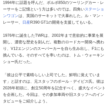
1994年に話題を呼んだ、ボルボ850のツーリングカー・レ
ーサーをご記憶という方は多いのでは。四角い
ステーショ
ンワゴン
は、英国のサーキットで大暴れした。ル・マン・
レーサー、
日産
R390 GT1の開発を支援してもいる。
1976年に誕生したTWRは、2002年まで意欲的に事業を展
開し、濃密な歴史を刻んだ。複数のロードカー開発へ携わ
り、V12エンジンのスーパーカーを自ら生み出し、F1にも
挑んでいる。そのすべてを率いたのは、トム・ウォーキン
ショー氏だった。
「彼は公平で素晴らしい上司でした。鮮明に覚えていま
す」と話すのは、元スタッフのポール・デイビス氏。彼は
2026年初頭に、創立50周年を記念すべく、盛大なイベント
を企画した。今回は、その参加車両や旧スタッフへのイン
タビューをご紹介しよう。