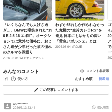
「いくらなんでも大げさ過
わずか55台しか作られなかっ
ゴ
ぎ…」BMWに嘲笑された“19
た究極の“空冷カレラRS”を
R
0 E 2.5-16 エボII”。オークシ
発見 日本にもゆかりの深い
2
ョンでは意外な価格に。おじ
「黄色いポルシェ」とは
ア
さん達が少年だった頃の憧れ
で
2026.08.04
VAGUE
のクルマを深堀り
ー
20
2026.08.06
WEBヤングマシン
みんなのコメント
コメント非表示
1件
使い方
おすすめ順
新着順
この記事にコメントする
nor********
違反報告
2026/6/13 23:44