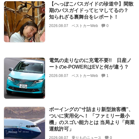
【へっぽこバスガイドの珍道中】閑散
期のバスガイドってヒマしてるの？
知られざる裏舞台をレポート！
2026.08.07
ベストカーWeb
0
電気の走りなのに充電不要!! 日産ノ
ートのe-POWERはEVと何が違う？
2026.08.07
ベストカーWeb
1
ボーイングの”寸詰まり新型旅客機”、
ついに実用化へ！ 「ファミリー最小
機」のスゴい能力とは 当局より「商業
運航許可」
2026.08.07
乗りものニュース
0