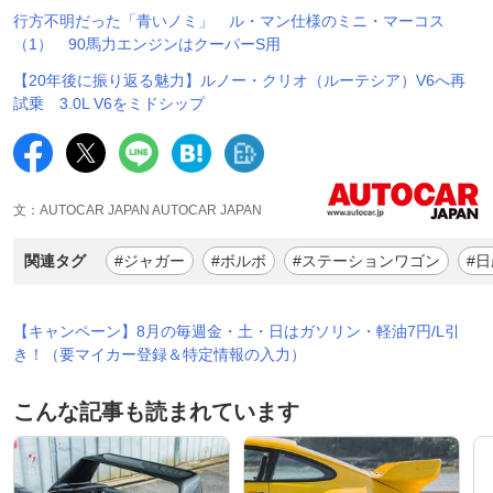
行方不明だった「青いノミ」 ル・マン仕様のミニ・マーコス
（1） 90馬力エンジンはクーパーS用
【20年後に振り返る魅力】ルノー・クリオ（ルーテシア）V6へ再
試乗 3.0L V6をミドシップ
文：AUTOCAR JAPAN AUTOCAR JAPAN
関連タグ
#ジャガー
#ボルボ
#ステーションワゴン
#日
【キャンペーン】8月の毎週金・土・日はガソリン・軽油7円/L引
き！（要マイカー登録＆特定情報の入力）
こんな記事も読まれています