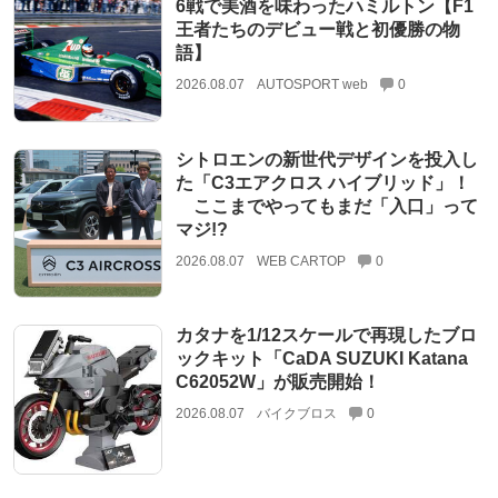
6戦で美酒を味わったハミルトン【F1
王者たちのデビュー戦と初優勝の物
語】
2026.08.07
AUTOSPORT web
0
シトロエンの新世代デザインを投入し
た「C3エアクロス ハイブリッド」！
ここまでやってもまだ「入口」って
マジ!?
2026.08.07
WEB CARTOP
0
カタナを1/12スケールで再現したブロ
ックキット「CaDA SUZUKI Katana
C62052W」が販売開始！
2026.08.07
バイクブロス
0