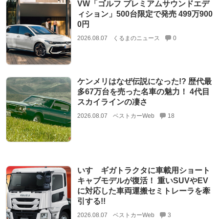
VW「ゴルフ プレミアムサウンドエデ
ィション」500台限定で発売 499万900
0円
2026.08.07
くるまのニュース
0
ケンメリはなぜ伝説になった!? 歴代最
多67万台を売った名車の魅力！ 4代目
スカイラインの凄さ
2026.08.07
ベストカーWeb
18
いすゞギガトラクタに車載用ショート
キャブモデルが復活！ 重いSUVやEV
に対応した車両運搬セミトレーラを牽
引する!!
2026.08.07
ベストカーWeb
3