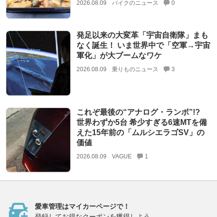
2026.08.09
バイクのニュース
0
発足以来の大変革「宇宙自衛隊」まも
なく誕生！ いま世界中で「空軍→宇宙
軍化」が大ブームなワケ
2026.08.09
乗りものニュース
3
これぞ最後の“アナログ・ランボ”!?
世界わずか5台 希少すぎる6速MTを備
えた15年前の「ムルシエラゴSV」の
価値
2026.08.09
VAGUE
1
愛車管理はマイカーページで！
登録してお得なクーポンを獲得しよう