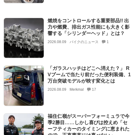
燃焼をコントロールする重要部品!! 出
力や燃費、排出ガス性能にも大きく影
響する「シリンダーヘッド」とは？
2026.08.09
バイクのニュース
1
「ガラスハッチはどこへ消えた？」 R
Vブームで当たり前だった便利装備、1
万台突破モデルが映す変化とは
2026.08.09
Merkmal
17
福住仁嶺がスーパーフォーミュラで今
季2勝目……しかし喜びは控えめ「セ
ーフティカーのタイミングに恵まれた