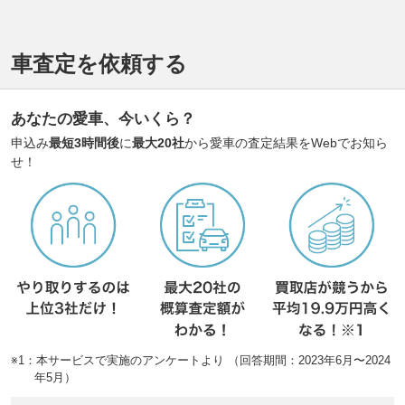
車査定を依頼する
あなたの愛車、今いくら？
申込み
最短3時間後
に
最大20社
から愛車の査定結果をWebでお知ら
せ！
※1：本サービスで実施のアンケートより （回答期間：2023年6月〜2024
年5月）