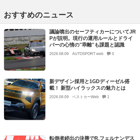
おすすめのニュース
議論噴出のセーフティカーについてJR
Pが説明。現行の運用ルールとドライ
バーの心情の”乖離”も課題と認識
2026.08.09
AUTOSPORT web
0
新デザイン採用と1GDディーゼル搭
載！ 新型ハイラックスの魅力とは
2026.08.09
ベストカーWeb
1
転倒者続出の決勝でR.フェルナンデス