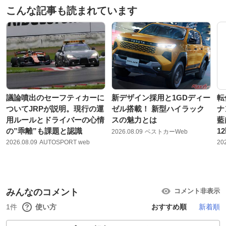
こんな記事も読まれています
議論噴出のセーフティカーに
新デザイン採用と1GDディー
転
ついてJRPが説明。現行の運
ゼル搭載！ 新型ハイラック
ナ
用ルールとドライバーの心情
スの魅力とは
藍
の”乖離”も課題と認識
1
2026.08.09
ベストカーWeb
2026.08.09
AUTOSPORT web
20
みんなのコメント
コメント非表示
1件
使い方
おすすめ順
新着順