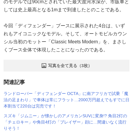
のモデルでは90cmとされていた最大渡河水深が、市販車と
しては史上最高となる1mまで到達したとのことである。
今回「ディフェンダー」ブースに展示された4台は、いず
れもアイコニックなモデル。そして、オートモビルカウン
シル当初のモットー「Classic Meets Modern」を、まさし
くブース全体で体現したことになったのである。
写真を全て見る（3枚）
関連記事
ランドローバー「ディフェンダー OCTA」に南アフリカで試乗「魔
法の足まわり」で車体は常にフラット…2000万円超えでもすでに日
本割当て220台は完売です！
スズキ「ジムニー」が懐かしのアメリカンSUVに変身!? 角目2灯の
「チェロキー」や角目4灯の「ブレイザー」顔に…間違いなく流行
りそう！