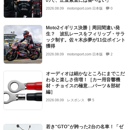
ので、正直素直には喜べない」
2026.08.09
motorsport.com 日本版
0
Moto2イギリス決勝｜周回間違い発
生？ 波乱レースをフィリップ・サラ
ック制す。佐々木歩夢が11位ポイント
獲得
2026.08.09
motorsport.com 日本版
2
オーディオは細かなところにまでこだ
わると楽しさ倍増！［カー用音響機
材・チョイスの極意…パーツ＆部材
編］
2026.08.09
レスポンス
5
若き“GTO”が跨った2台の名車！「ゼ