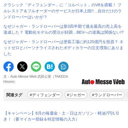
クラシック「ディフェンダー」に「コルベット」のV8を搭載！ フ
ルレストア＆フルオーダーのサービスが日本上陸!!…自分だけのラ
ンドローバーはいかが？
なぜジャガー・ランドローバーは第3四半期で過去最高の売上高を
達成した？ 電動化モデルの受注が好調…BEVへの逆風は関係ない!?
なぜジャガー・ランドローバーは塗装工場に約125億円を投資？ ネ
ットゼロとパーソナライズされたボディカラーの注文増加にありま
した
文：Auto Messe Web 武田公実（TAKEDA
Hiromi）
関連タグ
#ディフェンダー
#ジャガー
#ランドローバー
【キャンペーン】8月の毎週金・土・日はガソリン・軽油7円/L引
き！（要マイカー登録＆特定情報の入力）