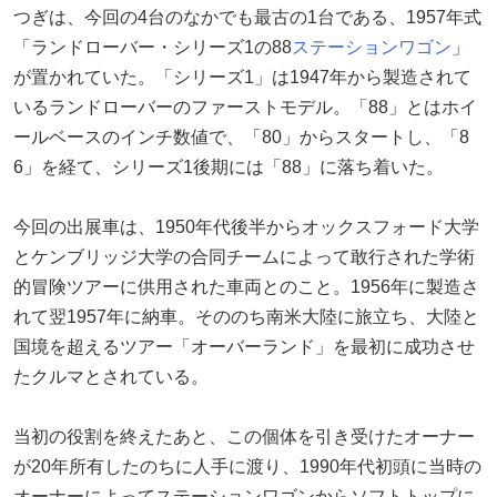
つぎは、今回の4台のなかでも最古の1台である、1957年式
「ランドローバー・シリーズ1の88
ステーションワゴン
」
が置かれていた。「シリーズ1」は1947年から製造されて
いるランドローバーのファーストモデル。「88」とはホイ
ールベースのインチ数値で、「80」からスタートし、「8
6」を経て、シリーズ1後期には「88」に落ち着いた。
今回の出展車は、1950年代後半からオックスフォード大学
とケンブリッジ大学の合同チームによって敢行された学術
的冒険ツアーに供用された車両とのこと。1956年に製造さ
れて翌1957年に納車。そののち南米大陸に旅立ち、大陸と
国境を超えるツアー「オーバーランド」を最初に成功させ
たクルマとされている。
当初の役割を終えたあと、この個体を引き受けたオーナー
が20年所有したのちに人手に渡り、1990年代初頭に当時の
オーナーによってステーションワゴンからソフトトップに