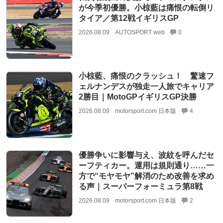
が今季初優勝。小椋藍は痛恨の転倒リ
タイア／第12戦イギリスGP
2026.08.09
AUTOSPORT web
0
小椋藍、痛恨のクラッシュ！ 驚速フ
ェルナンデスが独走一人旅でキャリア
2勝目｜MotoGPイギリスGP決勝
2026.08.09
motorsport.com 日本版
4
優勝争いに影響与え、波紋を呼んだセ
ーフティカー。運用は規則通り……一
方で“モヤモヤ”解消のため改善を求め
る声｜スーパーフォーミュラ第8戦
2026.08.09
motorsport.com 日本版
2