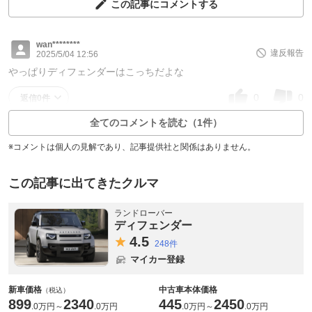
この記事にコメントする
wan********
違反報告
2025/5/04 12:56
やっぱりディフェンダーはこっちだよな
0
0
返信0件
全てのコメントを読む（1件）
※コメントは個人の見解であり、記事提供社と関係はありません。
この記事に出てきたクルマ
ランドローバー
ディフェンダー
4.
5
248件
マイカー登録
新車価格
中古車本体価格
（税込）
899
2340
445
2450
.
0万円
～
.
0万円
.
0万円
～
.
0万円