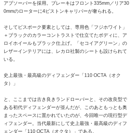
アブソーバーを採用。ブレーキはフロント335mm／リア30
0mmのローターに4ピストンキャリパーが奢られる。
そしてビスポーク要素としては、専用色「フジホワイト」
＋ブラックのカラーコントラストで仕立てたボディに、ア
ロイホイールもブラック仕上げ。「セコイアグリーン」の
レザーインテリアには、レカロ社製のシートも設けられて
いる。
史上最強・最高級のディフェンダー「110 OCTA（オク
タ）」
と、ここまでは古き良きランドローバーと、その改良型で
ある初代ディフェンダーが並んだが、このあともっとも奥
まったスペースに置かれていたのが、今回唯一の現行型デ
ィフェンダー。当代最新にして史上最強・最高級のディフ
ェンダー「110 OCTA（オクタ）」である。