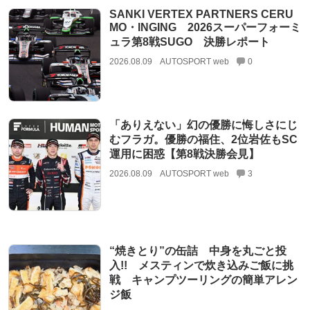
SANKI VERTEX PARTNERS CERU
MO・INGING 2026スーパーフォーミ
ュラ第8戦SUGO 決勝レポート
2026.08.09
AUTOSPORT web
0
「ありえない」幻の優勝に悔しさにじ
むフラガ。優勝の福住、2位岩佐もSC
運用に困惑【第8戦決勝会見】
2026.08.09
AUTOSPORT web
3
“焼きとり”の缶詰 中身を丸ごと投
入!! メスティンで炊き込みご飯に挑
戦 キャンプツーリングの簡単アレン
ジ飯