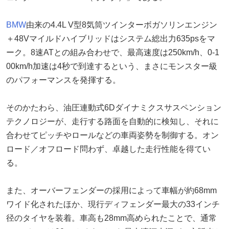
BMW
由来の4.4L V型8気筒ツインターボガソリンエンジン
＋48Vマイルドハイブリッドはシステム総出力635psをマ
ーク。8速ATとの組み合わせで、最高速度は250km/h、0-1
00km/h加速は4秒で到達するという、まさにモンスター級
のパフォーマンスを発揮する。
そのかたわら、油圧連動式6Dダイナミクスサスペンション
テクノロジーが、走行する路面を自動的に検知し、それに
合わせてピッチやロールなどの車両姿勢を制御する。オン
ロード／オフロード問わず、卓越した走行性能を得てい
る。
また、オーバーフェンダーの採用によって車幅が約68mm
ワイド化されたほか、現行ディフェンダー最大の33インチ
径のタイヤを装着。車高も28mm高められたことで、通常