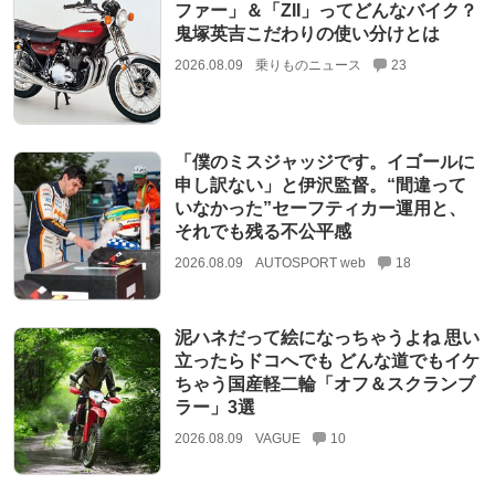
ファー」＆「ZII」ってどんなバイク？
鬼塚英吉こだわりの使い分けとは
2026.08.09
乗りものニュース
23
「僕のミスジャッジです。イゴールに
申し訳ない」と伊沢監督。“間違って
いなかった”セーフティカー運用と、
それでも残る不公平感
2026.08.09
AUTOSPORT web
18
泥ハネだって絵になっちゃうよね 思い
立ったらドコへでも どんな道でもイケ
ちゃう国産軽二輪「オフ＆スクランブ
ラー」3選
2026.08.09
VAGUE
10