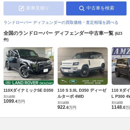
新車見積り
中古車を検索
ランドローバー ディフェンダーの買取価格・査定相場を調べる
全国のランドローバー ディフェンダー中古車一覧
(623
件)
110XダイナミックSE D350
110 S 3.0L D350 ディーゼ
110 Xダ
ルターボ 4WD
L P300 
支払総額
1099
.
4
万円
支払総額
支払総額
922
1148
.
6
.
0
万円
万