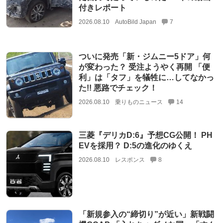
付きレポート
2026.08.10
AutoBild Japan
7
ついに発売「新・ジムニー5ドア」何
が変わった？ 受注ようやく再開 「便
利」は「タフ」を犠牲に…してなかっ
た!! 悪路でチェック！
2026.08.10
乗りものニュース
14
三菱『デリカD:6』予想CG公開！ PH
EVを採用？ D:5の進化のゆくえ
2026.08.10
レスポンス
8
「新規参入の“締切り”が近い」新戦闘