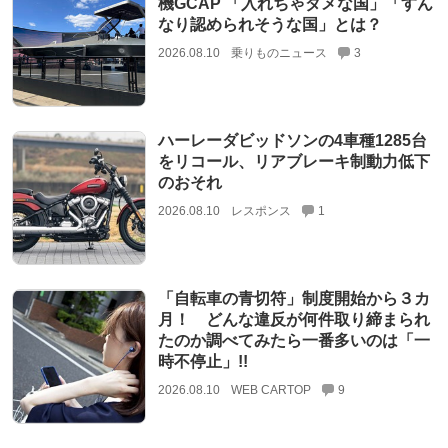
機GCAP 「入れちゃダメな国」「すん
なり認められそうな国」とは？
2026.08.10
乗りものニュース
3
ハーレーダビッドソンの4車種1285台
をリコール、リアブレーキ制動力低下
のおそれ
2026.08.10
レスポンス
1
「自転車の青切符」制度開始から３カ
月！ どんな違反が何件取り締まられ
たのか調べてみたら一番多いのは「一
時不停止」!!
2026.08.10
WEB CARTOP
9