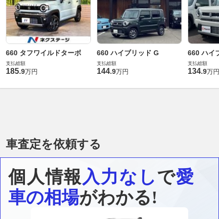
660 タフワイルドターボ
660 ハイブリッド G
660 ハイ
支払総額
支払総額
支払総額
185
144
134
.
9
.
9
.
9
万円
万円
万
車査定を依頼する
個人情報
入力なし
で
愛
車の相場
がわかる!