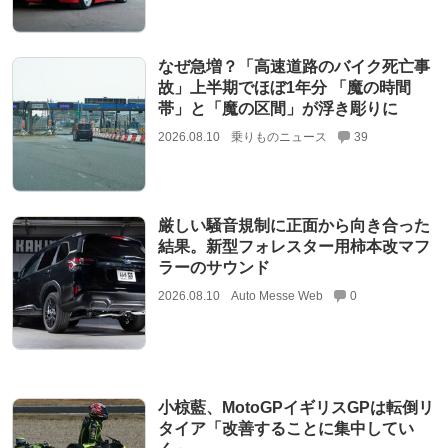
なぜ急増？「高速道路のバイク死亡事
故」上半期でほぼ1年分 「魔の時間
帯」と「魔の区間」が浮き彫りに
2026.08.10
乗りものニュース
39
厳しい騒音規制に正面から向き合った
結果。新型フォレスター用柿本改マフ
ラーのサウンド
2026.08.10
Auto Messe Web
0
小椋藍、MotoGPイギリスGPは転倒リ
タイア「改善することに集中してい