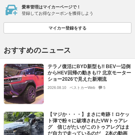
愛車管理はマイカーページで！
登録してお得なクーポンを獲得しよう
マイカー登録をする
おすすめのニュース
テラノ復活にBYD新型も!! BEV一辺倒
からHEV回帰の動きも!? 北京モーター
ショー2026で見えた新潮流
2026.08.10
ベストカーWeb
5
【マジか・・・】まさに奇跡！ロケッ
ト弾で粉々に破壊されたVWトゥアレ
グ 信じがたいがこのトゥアレグはま
だ自力で走っているのだ 2本の動画