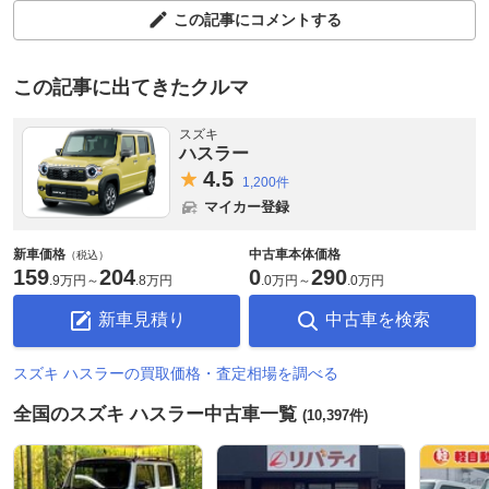
この記事にコメントする
この記事に出てきたクルマ
スズキ
ハスラー
4.
5
1,200件
マイカー登録
新車価格
中古車本体価格
（税込）
159
204
0
290
.
9万円
～
.
8万円
.
0万円
～
.
0万円
新車見積り
中古車を検索
スズキ ハスラーの買取価格・査定相場を調べる
全国のスズキ ハスラー中古車一覧
(10,397件)