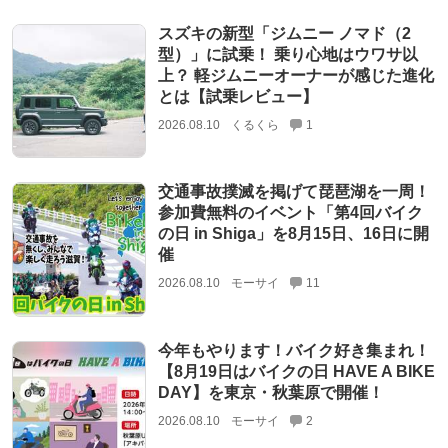
スズキの新型「ジムニー ノマド（2
型）」に試乗！ 乗り心地はウワサ以
上？ 軽ジムニーオーナーが感じた進化
とは【試乗レビュー】
2026.08.10
くるくら
1
交通事故撲滅を掲げて琵琶湖を一周！
参加費無料のイベント「第4回バイク
の日 in Shiga」を8月15日、16日に開
催
2026.08.10
モーサイ
11
今年もやります！バイク好き集まれ！
【8月19日はバイクの日 HAVE A BIKE
DAY】を東京・秋葉原で開催！
2026.08.10
モーサイ
2