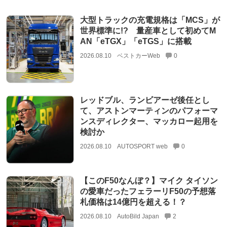
大型トラックの充電規格は「MCS」が
世界標準に!? 量産車として初めてM
AN「eTGX」「eTGS」に搭載
2026.08.10
ベストカーWeb
0
レッドブル、ランビアーゼ後任とし
て、アストンマーティンのパフォーマ
ンスディレクター、マッカロー起用を
検討か
2026.08.10
AUTOSPORT web
0
【このF50なんぼ？】マイク タイソン
の愛車だったフェラーリF50の予想落
札価格は14億円を超える！？
2026.08.10
AutoBild Japan
2