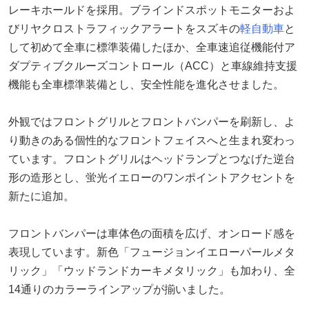
レーキホールドを採用。ブラインドスポットモニターおよ
びリヤクロストラフィックアラートをスズキの
軽自動車
と
して初めて全車に標準装備したほか、全車速追従機能付ア
ダプティブクルーズコントロール（ACC）と車線維持支援
機能も全車標準装備とし、安全性能を進化させました。
外観ではフロントグリルとフロントバンパーを刷新し、よ
り動きのある個性的なフロントフェイスへと生まれ変わっ
ています。フロントグリルはヘッドランプとつなげた逆台
形の造形とし、蛍光イエローのワンポイントアクセントを
新たに追加。
フロントバンパーは車体色の面積を広げ、オンロード感を
表現しています。新色「フュージョンイエローパールメタ
リック」「ウッドランドカーキメタリック」も加わり、全
14通りのカラーラインアップが揃いました。