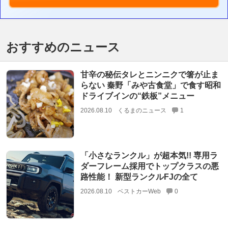
おすすめのニュース
甘辛の秘伝タレとニンニクで箸が止ま
らない 秦野「みや古食堂」で食す昭和
ドライブインの“鉄板”メニュー
2026.08.10
くるまのニュース
1
「小さなランクル」が超本気!! 専用ラ
ダーフレーム採用でトップクラスの悪
路性能！ 新型ランクルFJの全て
2026.08.10
ベストカーWeb
0