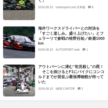
く」
2026.08.10
motorsport.com 日本版
6
海外ワークスドライバーとの対決を
「すごく楽しみ。盛り上げたい」とフ
ェラーリで参戦の牧野任祐／鈴鹿1000
km
2026.08.10
AUTOSPORT web
1
アウトバーンに潜む“初見殺し”の罠！
そこを抜けるとF1にバイクにコンコ
ルドまでが居並ぶ最強博物館が待って
いた
2026.08.10
WEB CARTOP
2