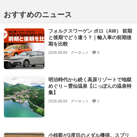
おすすめのニュース
フォルクスワーゲン ポロ（AW） 前期
と後期でどう違う？｜輸入車の前期後
期を比較
2026.08.09
グーネット
0
明治時代から続く高原リゾートで地獄
めぐり～雲仙温泉【にっぽんの温泉特
集】
2026.08.09
グーネット
1
小椋藍が3度目のメダル獲得。スプリ