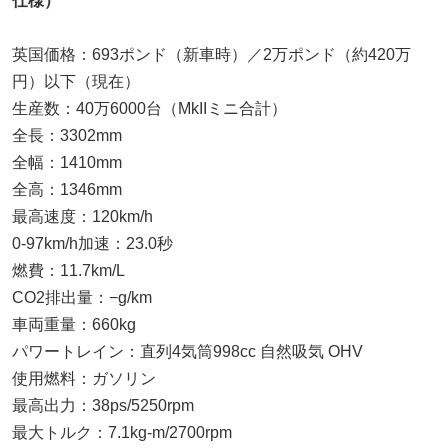
仕様）
英国価格：693ポンド（新車時）／2万ポンド（約420万
円）以下（現在）
生産数：40万6000台（MkIIミニ合計）
全長：3302mm
全幅：1410mm
全高：1346mm
最高速度：120km/h
0-97km/h加速：23.0秒
燃費：11.7km/L
CO2排出量：−g/km
車両重量：660kg
パワートレイン：直列4気筒998cc 自然吸気 OHV
使用燃料：ガソリン
最高出力：38ps/5250rpm
最大トルク：7.1kg-m/2700rpm