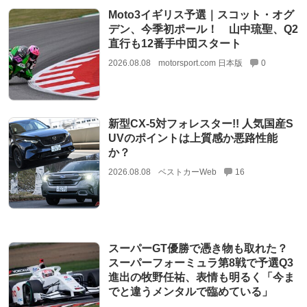
Moto3イギリス予選｜スコット・オグ
デン、今季初ポール！ 山中琉聖、Q2
直行も12番手中団スタート
2026.08.08
motorsport.com 日本版
0
新型CX-5対フォレスター!! 人気国産S
UVのポイントは上質感か悪路性能
か？
2026.08.08
ベストカーWeb
16
スーパーGT優勝で憑き物も取れた？
スーパーフォーミュラ第8戦で予選Q3
進出の牧野任祐、表情も明るく「今ま
でと違うメンタルで臨めている」