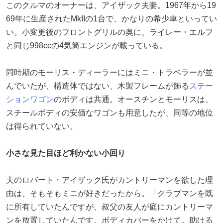
このクルマのオーナーは、アイザック夫妻。1967年から19
69年に生産されたMkIIの1台で、かなりの希少車といってい
い。小変更後のフロントグリルの奥に、ライレー・エルフ
と同じ998ccの4気筒エンジンが載っている。
同時期のモーリス・ディーラーにはミニ・トラベラーが並
んでいたが、構造体ではない、木製フレームが飾る
ステー
ションワゴン
のボディは共通。オースチンとモーリスは、
スチールボディの安価なワゴンも用意したが、同等の地位
は得られていない。
小さな見た目ほど利かない小回り
夫のロバート・アイザック氏がカントリーマンを欲した理
由は、そもそもミニが好きだったから。「クラブマンを既
に所有していたんですが、叔父の友人が庭にカントリーマ
ンを放置していたんです。ボディカバーをかけて。助ける