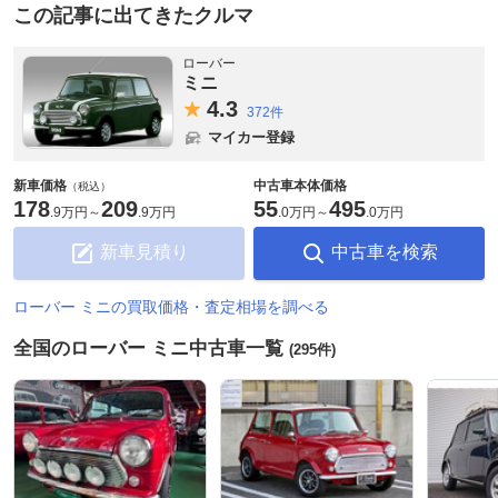
この記事に出てきたクルマ
ローバー
ミニ
4.
3
372件
マイカー登録
新車価格
中古車本体価格
（税込）
178
209
55
495
.
9万円
～
.
9万円
.
0万円
～
.
0万円
新車見積り
中古車を検索
ローバー ミニの買取価格・査定相場を調べる
全国のローバー ミニ中古車一覧
(295件)