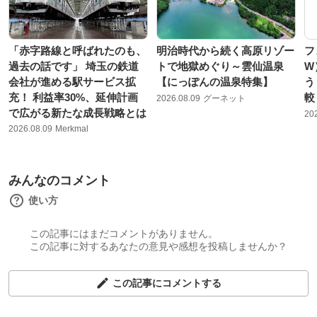
「赤字路線と呼ばれたのも、
明治時代から続く高原リゾー
フ
過去の話です」 埼玉の鉄道
トで地獄めぐり～雲仙温泉
W
会社が進める駅サービス拡
【にっぽんの温泉特集】
う
充！ 利益率30%、延伸計画
較
2026.08.09
グーネット
で広がる新たな成長戦略とは
20
2026.08.09
Merkmal
みんなのコメント
使い方
この記事にはまだコメントがありません。
この記事に対するあなたの意見や感想を投稿しませんか？
この記事にコメントする