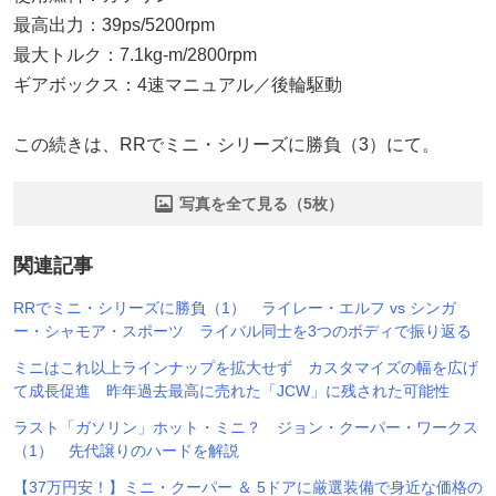
最高出力：39ps/5200rpm
最大トルク：7.1kg-m/2800rpm
ギアボックス：4速マニュアル／後輪駆動
この続きは、RRでミニ・シリーズに勝負（3）にて。
写真を全て見る（5枚）
関連記事
RRでミニ・シリーズに勝負（1） ライレー・エルフ vs シンガ
ー・シャモア・スポーツ ライバル同士を3つのボディで振り返る
ミニはこれ以上ラインナップを拡大せず カスタマイズの幅を広げ
て成長促進 昨年過去最高に売れた「JCW」に残された可能性
ラスト「ガソリン」ホット・ミニ？ ジョン・クーパー・ワークス
（1） 先代譲りのハードを解説
【37万円安！】ミニ・クーパー ＆ 5ドアに厳選装備で身近な価格の