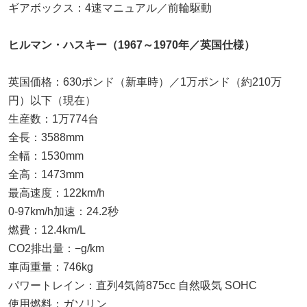
ギアボックス：4速マニュアル／前輪駆動
ヒルマン・ハスキー（1967～1970年／英国仕様）
英国価格：630ポンド（新車時）／1万ポンド（約210万
円）以下（現在）
生産数：1万774台
全長：3588mm
全幅：1530mm
全高：1473mm
最高速度：122km/h
0-97km/h加速：24.2秒
燃費：12.4km/L
CO2排出量：−g/km
車両重量：746kg
パワートレイン：直列4気筒875cc 自然吸気 SOHC
使用燃料：ガソリン