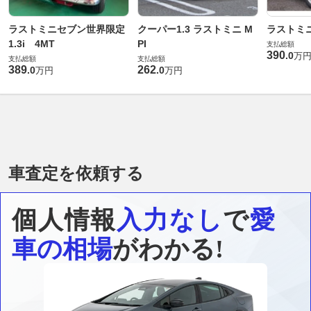
ラストミニセブン世界限定
クーパー1.3 ラストミニ M
ラストミ
1.3i 4MT
PI
支払総額
390
.
0
万
支払総額
支払総額
389
262
.
0
.
0
万円
万円
車査定を依頼する
個人情報
入力なし
で
愛
車の相場
がわかる!