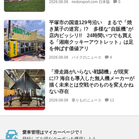
2026.08.08
motorsport.com 日本版
0
平塚市の国道129号沿い まるで「焼
き菓子の迷宮」!? 多様な“自販機”が
店内ビッシリ!! 24時間いつでも買え
る「湘南クッキーアウトレット」は足
を伸ばす価値アリ
2026.08.08
バイクのニュース
4
「滑走路がいらない戦闘機」が現実
に!? 海自も導入した無人機メーカーが
描く未来とは空戦そのものを変えかね
ない存在
2026.08.08
乗りものニュース
11
愛車管理はマイカーページで！
登録してお得なクーポンを獲得しよう