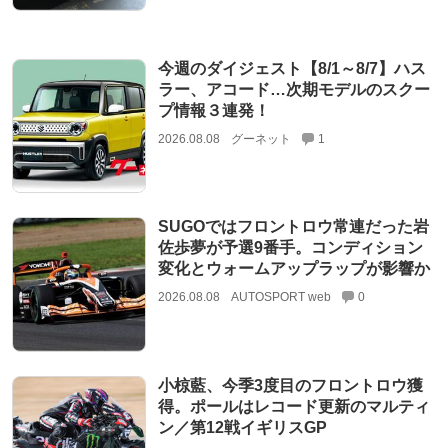
今週のダイジェスト【8/1～8/7】ハス
ラー、アコード…次期モデルのスクー
プ情報３連発！
2026.08.08
グーネット
1
SUGOではフロントロウ常連だった岩
佐歩夢が予選9番手。コンディション
変化とウォームアップラップが影響か
2026.08.08
AUTOSPORT web
0
小椋藍、今季3度目のフロントロウ獲
得。ポールはレコード更新のマルティ
ン／第12戦イギリスGP