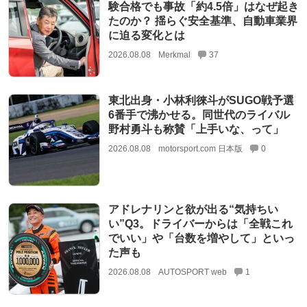
験合格でも事故「約4.5倍」はなぜ起き
たのか？ 揺らぐ安全基準、自動車業界
に迫る変化とは
2026.08.08
Merkmal
37
東北出身・小林利徠斗がSUGO戦予選
6番手で沸かせる。同世代のライバル
野村勇斗も称賛「上手いな、って」
2026.08.08
motorsport.com 日本版
0
アドレナリンと欲が出る“気持ちい
い”Q3。ドライバーからは「全戦これ
でいい」や「台数を増やして」といっ
た声も
2026.08.08
AUTOSPORT web
1