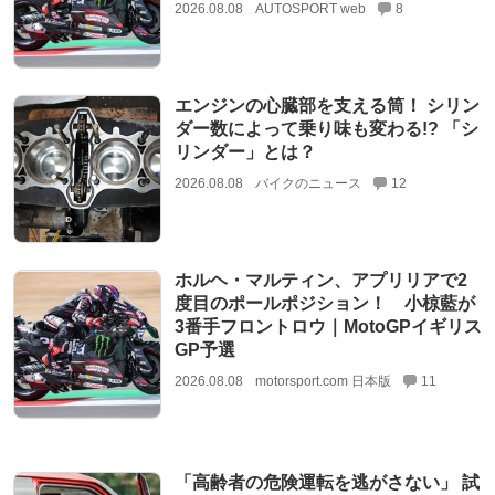
2026.08.08
AUTOSPORT web
8
エンジンの心臓部を支える筒！ シリン
ダー数によって乗り味も変わる!? 「シ
リンダー」とは？
2026.08.08
バイクのニュース
12
ホルヘ・マルティン、アプリリアで2
度目のポールポジション！ 小椋藍が
3番手フロントロウ｜MotoGPイギリス
GP予選
2026.08.08
motorsport.com 日本版
11
「高齢者の危険運転を逃がさない」 試