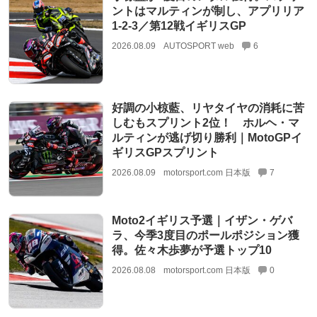
ントはマルティンが制し、アプリリア
1-2-3／第12戦イギリスGP
2026.08.09
AUTOSPORT web
6
好調の小椋藍、リヤタイヤの消耗に苦
しむもスプリント2位！ ホルヘ・マ
ルティンが逃げ切り勝利｜MotoGPイ
ギリスGPスプリント
2026.08.09
motorsport.com 日本版
7
Moto2イギリス予選｜イザン・ゲバ
ラ、今季3度目のポールポジション獲
得。佐々木歩夢が予選トップ10
2026.08.08
motorsport.com 日本版
0