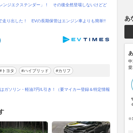
「レンジエクステンダー」！ その後全然登場しないけどど
あ
で走り出した！ EVの長期保管はエンジン車よりも簡単!!
申
愛
#トヨタ
#ハイブリッド
#カリフ
はガソリン・軽油7円/L引き！（要マイカー登録＆特定情報
す
※