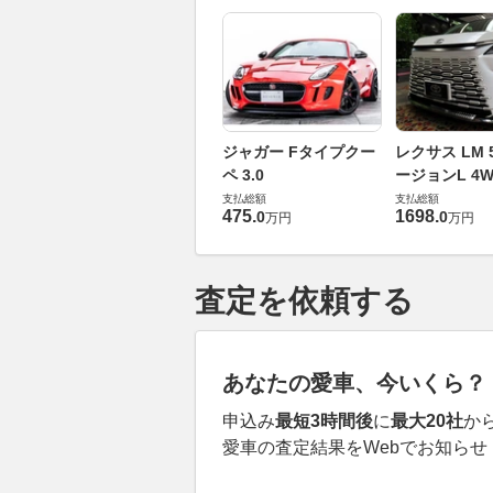
ジャガー Fタイプクー
レクサス LM 5
ペ 3.0
ージョンL 4W
支払総額
支払総額
475
.
1698
.
0
0
万円
万円
査定を依頼する
あなたの愛車、今いくら？
申込み
最短3時間後
に
最大20社
か
愛車の査定結果をWebでお知らせ