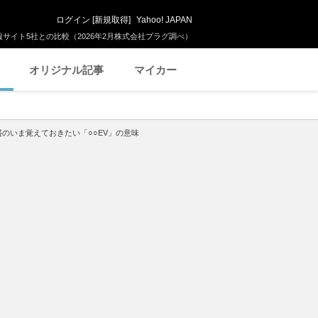
ログイン
[
新規取得
]
Yahoo! JAPAN
サイト5社との比較（2026年2月株式会社プラグ調べ）
オリジナル記事
マイカー
全盛のいま覚えておきたい「○○EV」の意味