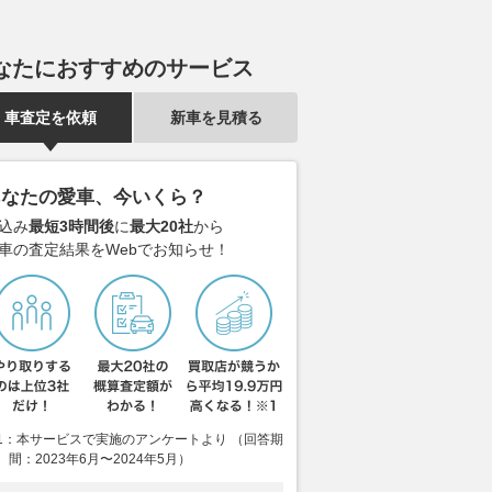
なたにおすすめのサービス
車査定を依頼
新車を見積る
あなたの愛車、今いくら？
込み
最短3時間後
に
最大20社
から
車の査定結果をWebでお知らせ！
1：本サービスで実施のアンケートより （回答期
間：2023年6月〜2024年5月）