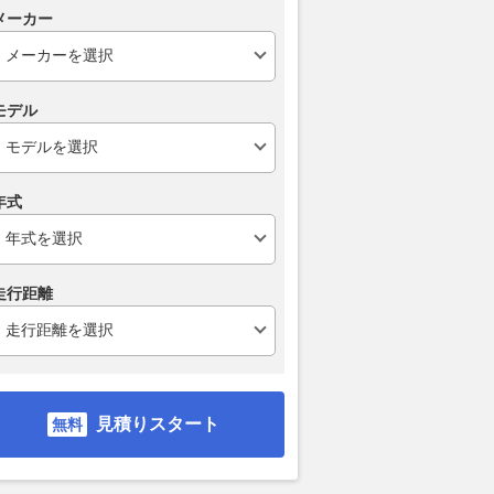
メーカー
モデル
1億円超え!? 世界で
「これは本当に勘弁してほし
64年前、軽
国仕様は1台のみの「80
い……」日常のドライブで誰も
く覆したクル
」を発見 まさに公道
が一度は遭遇する身勝手な運転
自動車である
“GTモンスター”
の典型例！
い」「庶民が
年式
「TRD3000GT」とは
な乗用車」と
2026.08.08
ベストカーWeb
ツダ・キャロ
VAGUE
2026.08.07
月刊
走行距離
見積りスタート