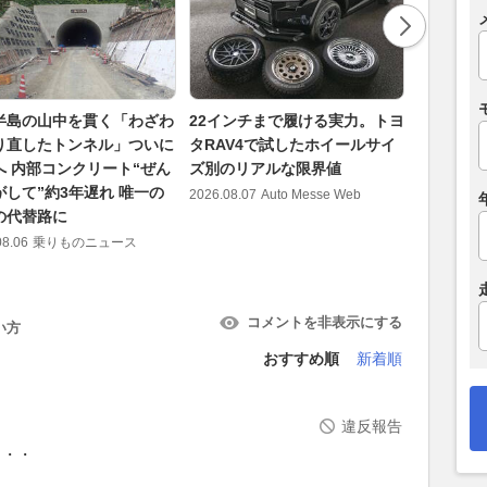
半島の山中を貫く「わざわ
22インチまで履ける実力。トヨ
予想価格は
り直したトンネル」ついに
タRAV4で試したホイールサイ
35台 米
へ 内部コンクリート“ぜん
ズ別のリアルな限界値
スープラ
がして”約3年遅れ 唯一の
走行可能な
2026.08.07
Auto Messe Web
の代替路に
1994年式
08.06
乗りものニュース
2026.08.08
コメントを非表示にする
い方
おすすめ順
新着順
違反報告
・・・