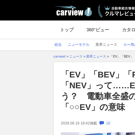
トップ
360°ビュー
カタ
総合
ニューモデル
業界ニュース
カー用
carview!
>
ニュース
>
業界ニュース
>
「EV」「BEV
「EV」「BEV」「
「NEV」って……
う？ 電動車全盛
「○○EV」の意味
2026.06.16 18:42
掲載
10