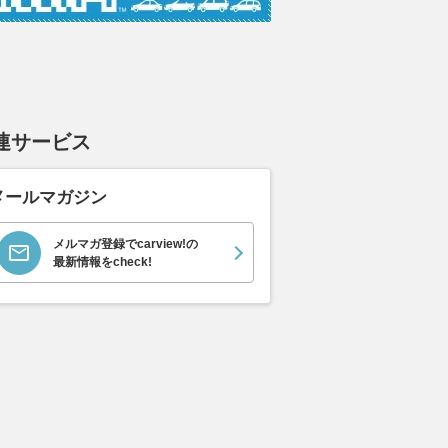
ムーヴキャン
アストンマーティン
ホンダ NSX 3.0
ロール
連サービス
0 ストライプス
V8 ヴァンテージ スポ
ト ロ
支払総額
898
.
0
万円
ーツシフト
ースト(
支払総額
支払総額
589
.
905
.
0
1
万円
メールマガジン
メルマガ登録でcarview!の
最新情報をcheck!