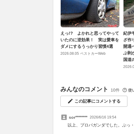
えっ!? よかれと思ってやって
紀伊
いたのに逆効果！ 実は愛車を
ざ作
ダメにするうっかり習慣4選
開通
ぶ剥
2026.08.05
ベストカーWeb
国道
2026.
みんなのコメント
10件
使
この記事にコメントする
sor********
2026/6/16 19:54
以上、プロパガンダでした。ぷっ