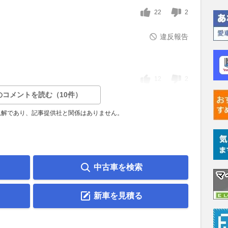
22
2
違反報告
12
2
のコメントを読む（10件）
見解であり、記事提供社と関係はありません。
中古車を検索
新車を見積る