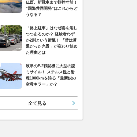
仏西、新戦車まで頓挫寸前！
“国際共同開発”はこれからど
うなる？
「路上駐車」はなぜ姿を消し
つつあるのか？ 経験者わず
か2割という衝撃！ 「昔は普
通だった光景」が変わり始め
た理由とは
岐阜のF-2戦闘機に大型の謎
ミサイル！ ステルス性と射
程1000kmを誇る「最新鋭の
空母キラー」か？
全て見る