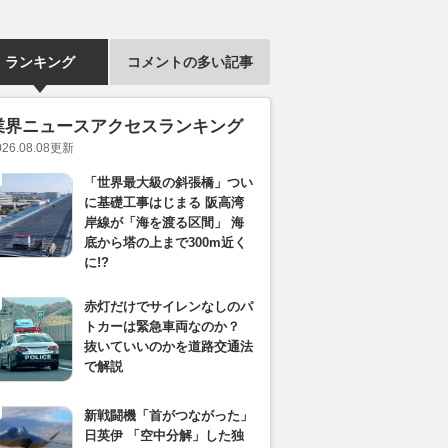
ランキング
コメントの多い記事
業界ニュースアクセスランキング
026.08.08
更新
「世界最大級の斜張橋」つい
に基礎工事はじまる 阪高湾
岸線が「海を渡る区間」 海
底から塔の上まで300m近く
に!?
赤灯だけでサイレンなしのパ
トカーは緊急車両なのか？
抜いていいのかを道路交通法
で解説
新戦闘機「首がつながった」
日英伊 「空中分解」した独