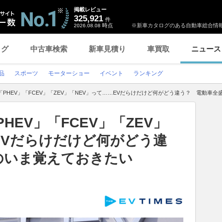
掲載レビュー
325,921
件
時点
※新車カタログのある自動車総合情報
2026.08.08
ログ
中古車検索
新車見積り
車買取
ニュース
品
スポーツ
モーターショー
イベント
ランキング
」「PHEV」「FCEV」「ZEV」「NEV」って……EVだらけだけど何がどう違う？ 電動車
PHEV」「FCEV」「ZEV」
EVだらけだけど何がどう違
のいま覚えておきたい