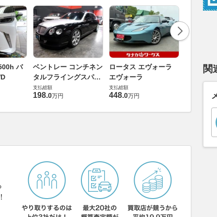
ダイハツ 
00h バ
ベントレー コンチネン
ロータス エヴォーラ
関
バス 66
D
タルフライングスパー
エヴォーラ
G
支払総額
6.0 4WD
支払総額
支払総額
169
.
9
万円
198
.
448
.
0
0
万円
万円
ら
！