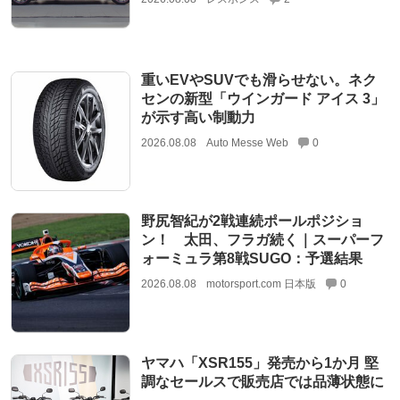
重いEVやSUVでも滑らせない。ネク
センの新型「ウインガード アイス 3」
が示す高い制動力
2026.08.08
Auto Messe Web
0
野尻智紀が2戦連続ポールポジショ
ン！ 太田、フラガ続く｜スーパーフ
ォーミュラ第8戦SUGO：予選結果
2026.08.08
motorsport.com 日本版
0
ヤマハ「XSR155」発売から1か月 堅
調なセールスで販売店では品薄状態に