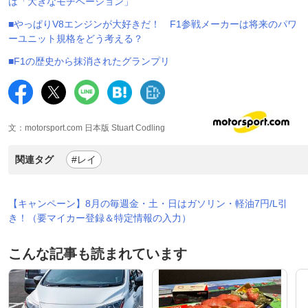
は「大きなモチベーション」
■やっぱりV8エンジンが大好きだ！ F1参戦メーカーは将来のパワ
ーユニット規格をどう考える？
■F1の歴史から抹消されたグランプリ
文：motorsport.com 日本版 Stuart Codling
関連タグ
#レイ
【キャンペーン】8月の毎週金・土・日はガソリン・軽油7円/L引
き！（要マイカー登録＆特定情報の入力）
こんな記事も読まれています