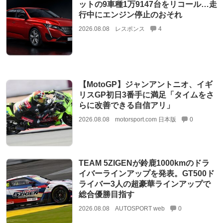
ットの9車種1万9147台をリコール…走
行中にエンジン停止のおそれ
2026.08.08
レスポンス
4
【MotoGP】ジャンアントニオ、イギ
リスGP初日3番手に満足「タイムをさ
らに改善できる自信アリ」
2026.08.08
motorsport.com 日本版
0
TEAM 5ZIGENが鈴鹿1000kmのドラ
イバーラインアップを発表。GT500ド
ライバー3人の超豪華ラインアップで
総合優勝目指す
2026.08.08
AUTOSPORT web
0