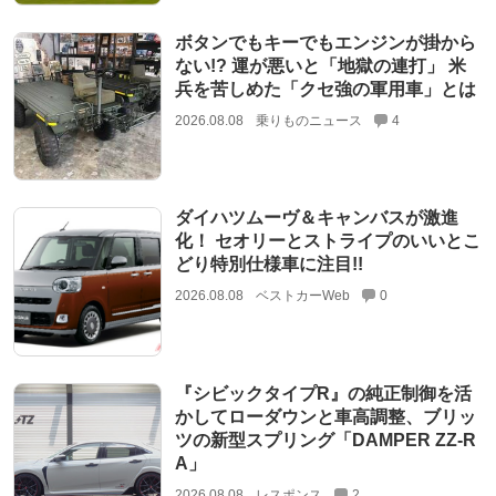
ボタンでもキーでもエンジンが掛から
ない!? 運が悪いと「地獄の連打」 米
兵を苦しめた「クセ強の軍用車」とは
2026.08.08
乗りものニュース
4
ダイハツムーヴ＆キャンバスが激進
化！ セオリーとストライプのいいとこ
どり特別仕様車に注目!!
2026.08.08
ベストカーWeb
0
『シビックタイプR』の純正制御を活
かしてローダウンと車高調整、ブリッ
ツの新型スプリング「DAMPER ZZ-R
A」
2026.08.08
レスポンス
2