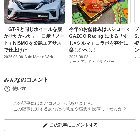
「GT-Rと同じホイールを履
今年のお盆休みはスシロー ×
プ
かせたかった」。日産「ノー
GAZOO Racing による「す
S
ト」NISMOを公認エアサス
し×クルマ」コラボを存分に
4
で仕上げた
楽しむべし！
ン
2026.08.08
Auto Messe Web
2026.08.08
20
カー・アンド・ドライバー
みんなのコメント
使い方
この記事にはまだコメントがありません。
この記事に対するあなたの意見や感想を投稿しませんか？
この記事にコメントする