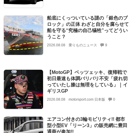
船底にくっついている謎の「銀色のブ
ロック」の正体 わざと自分を腐らせて
船を守る“究極の自己犠牲”ってどうい
うこと？
2026.08.08
乗りものニュース
9
【MotoGP】ベッツェッキ、復帰戦で
初日最速も体調バリバリ不安「疲れ切
っていたし膝は無理をしている」｜イ
ギリスGP
2026.08.08
motorsport.com 日本版
0
エアコン付きの3輪モビリティ!! 都市
型小型EV「リーン3」の販売網に豊田
通商が参加!!