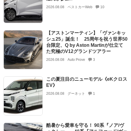
2026.08.08
ベストカーWeb
10
【アストンマーティン】「ヴァンキッ
シュ25」誕生！ 25周年を祝う世界50
台限定、Q by Aston Martinが仕立て
た究極のV12グランドツアラー
2026.08.08
Auto Prove
3
この夏注目のニューモデル《eKクロス
EV》
2026.08.08
グーネット
1
酷暑から愛車を守る！ 90系『ノア/ヴ