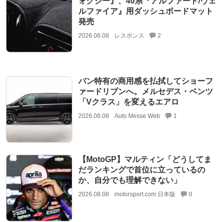
ォクシー』、40系『アルファード/ヴェ
ルファイア』用ダッシュボードマット
発売
2026.08.08
レスポンス
2
バン特有の商用感を払拭してショーフ
ァードリブンへ。メルセデス・ベンツ
「Vクラス」を変えるエアロ
2026.08.08
Auto Messe Web
1
【MotoGP】マルティン「どうしてま
だランキングで首位に立っているの
か、自分でも理解できない」
2026.08.08
motorsport.com 日本版
0