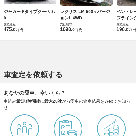
ジャガー Fタイプクーペ 3.
レクサス LM 500h バージ
ベントレ
0
ョンL 4WD
フライングス
支払総額
支払総額
支払総額
475
1698
198
.
0
.
0
.
0
万円
万円
万
車査定を依頼する
あなたの愛車、今いくら？
申込み
最短3時間後
に
最大20社
から愛車の査定結果をWebでお知ら
せ！