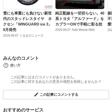
雪にも車重にも負けない新世
純正配線を一切切らない。40
振
代のスタッドレスタイヤ ネ
系トヨタ「アルファード」を
不
クセン「WINGUARD ice 3」
カプラーONで手軽に彩る技
愛
9月発売
2026.08.07
Auto Messe Web
20
2026.08.07
くるまのニュース
みんなのコメント
使い方
この記事にはまだコメントがありません。
この記事に対するあなたの意見や感想を投稿しませんか？
この記事にコメントする
おすすめのサービス