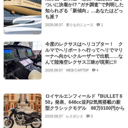
ついに決着か!? ”ガチ調査”で判明した
知られざる「新傾向」…あなたはどっ
ち派？
2026.08.07
乗りものニュース
1
今度のレクサスはヘリコプター！ ク
ルマでヘリポートへ行ってヘリでマリ
ーナへ向かいクルーザーで出航……な
んて陸海空レクサス三昧が現実に!!
2026.08.07
WEB CARTOP
4
ロイヤルエンフィールド『BULLET 6
50』発表、648cc並列2気筒搭載の新
型クラシックモデル 98万0100円から
2026.08.07
レスポンス
0