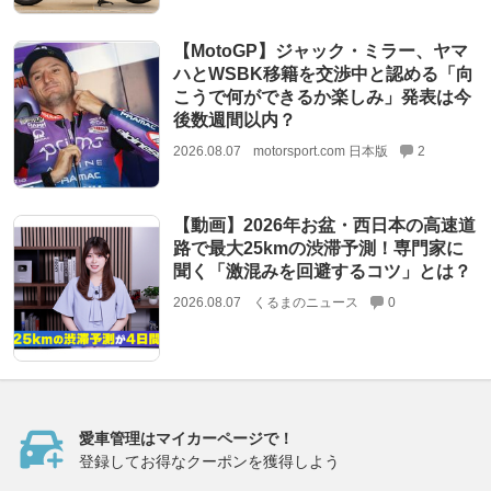
【MotoGP】ジャック・ミラー、ヤマ
ハとWSBK移籍を交渉中と認める「向
こうで何ができるか楽しみ」発表は今
後数週間以内？
2026.08.07
motorsport.com 日本版
2
【動画】2026年お盆・西日本の高速道
路で最大25kmの渋滞予測！専門家に
聞く「激混みを回避するコツ」とは？
2026.08.07
くるまのニュース
0
愛車管理はマイカーページで！
登録してお得なクーポンを獲得しよう