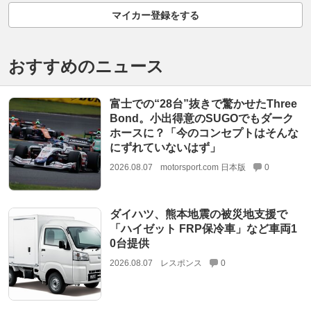
マイカー登録をする
おすすめのニュース
富士での“28台”抜きで驚かせたThree
Bond。小出得意のSUGOでもダーク
ホースに？「今のコンセプトはそんな
にずれていないはず」
2026.08.07
motorsport.com 日本版
0
ダイハツ、熊本地震の被災地支援で
「ハイゼット FRP保冷車」など車両1
0台提供
2026.08.07
レスポンス
0