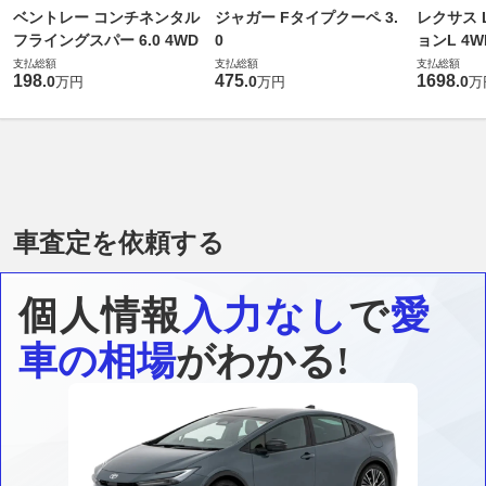
ベントレー コンチネンタル
ジャガー Fタイプクーペ 3.
レクサス L
フライングスパー 6.0 4WD
0
ョンL 4W
支払総額
支払総額
支払総額
198
475
1698
.
0
.
0
.
0
万円
万円
万
車査定を依頼する
個人情報
入力なし
で
愛
車の相場
がわかる!