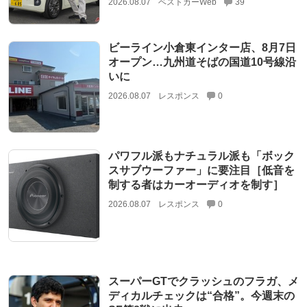
2026.08.07
ベストカーWeb
39
ビーライン小倉東インター店、8月7日
オープン…九州道そばの国道10号線沿
いに
2026.08.07
レスポンス
0
パワフル派もナチュラル派も「ボック
スサブウーファー」に要注目［低音を
制する者はカーオーディオを制す］
2026.08.07
レスポンス
0
スーパーGTでクラッシュのフラガ、メ
ディカルチェックは“合格”。今週末の