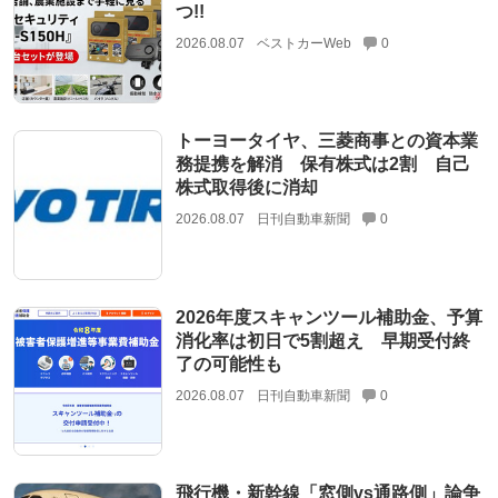
つ!!
2026.08.07
ベストカーWeb
0
トーヨータイヤ、三菱商事との資本業
務提携を解消 保有株式は2割 自己
株式取得後に消却
2026.08.07
日刊自動車新聞
0
2026年度スキャンツール補助金、予算
消化率は初日で5割超え 早期受付終
了の可能性も
2026.08.07
日刊自動車新聞
0
飛行機・新幹線「窓側vs通路側」論争