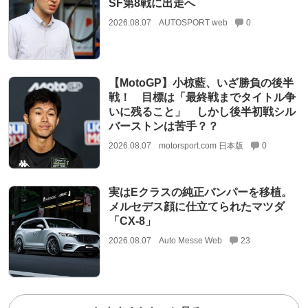
SF第8戦に出走へ
2026.08.07
AUTOSPORT web
0
【MotoGP】小椋藍、いざ勝負の後半
戦！ 目標は「最終戦までタイトル争
いに残ること」 しかし後半初戦シル
バーストンは苦手？？
2026.08.07
motorsport.com 日本版
0
実はEクラスの純正バンパーを移植。
メルセデス顔に仕立てられたマツダ
「CX-8」
2026.08.07
Auto Messe Web
23