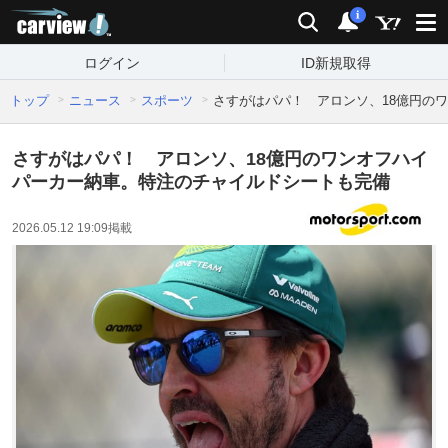
carview!
検索
通知
i
ログイン
ID新規取得
トップ
ニュース
スポーツ
さすがはパパ！ アロンソ、18億円の
さすがはパパ！ アロンソ、18億円のワンオフハイ
パーカー納車。特注のチャイルドシートも完備
2026.05.12 19:09
掲載