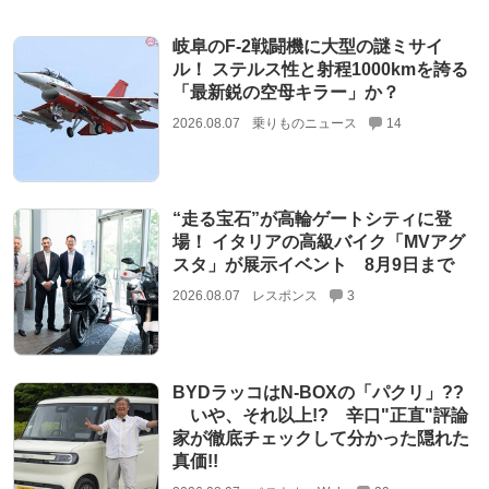
岐阜のF-2戦闘機に大型の謎ミサイ
ル！ ステルス性と射程1000kmを誇る
「最新鋭の空母キラー」か？
2026.08.07
乗りものニュース
14
“走る宝石”が高輪ゲートシティに登
場！ イタリアの高級バイク「MVアグ
スタ」が展示イベント 8月9日まで
2026.08.07
レスポンス
3
BYDラッコはN-BOXの「パクリ」??
いや、それ以上!? 辛口"正直"評論
家が徹底チェックして分かった隠れた
真価!!