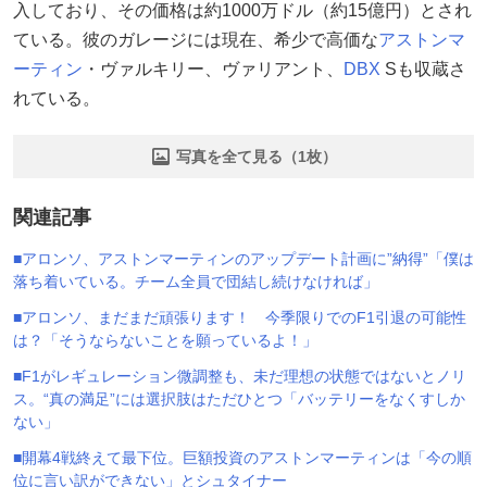
入しており、その価格は約1000万ドル（約15億円）とされ
ている。彼のガレージには現在、希少で高価な
アストンマ
ーティン
・ヴァルキリー、ヴァリアント、
DBX
Sも収蔵さ
れている。
写真を全て見る（1枚）
関連記事
■アロンソ、アストンマーティンのアップデート計画に”納得”「僕は
落ち着いている。チーム全員で団結し続けなければ」
■アロンソ、まだまだ頑張ります！ 今季限りでのF1引退の可能性
は？「そうならないことを願っているよ！」
■F1がレギュレーション微調整も、未だ理想の状態ではないとノリ
ス。“真の満足”には選択肢はただひとつ「バッテリーをなくすしか
ない」
■開幕4戦終えて最下位。巨額投資のアストンマーティンは「今の順
位に言い訳ができない」とシュタイナー