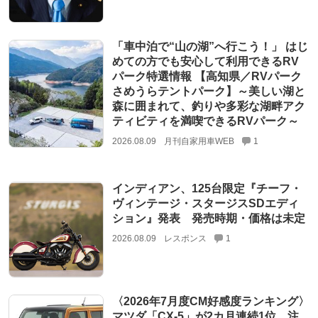
「車中泊で“山の湖”へ行こう！」 はじ
めての方でも安心して利用できるRV
パーク特選情報 【高知県／RVパーク
さめうらテントパーク】～美しい湖と
森に囲まれて、釣りや多彩な湖畔アク
ティビティを満喫できるRVパーク～
2026.08.09
月刊自家用車WEB
1
インディアン、125台限定『チーフ・
ヴィンテージ・スタージスSDエディ
ション』発表 発売時期・価格は未定
2026.08.09
レスポンス
1
〈2026年7月度CM好感度ランキング〉
マツダ「CX-5」が2カ月連続1位 注