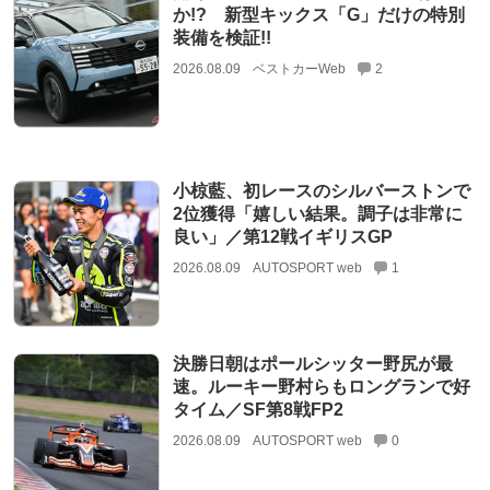
か!? 新型キックス「G」だけの特別
装備を検証!!
2026.08.09
ベストカーWeb
2
小椋藍、初レースのシルバーストンで
2位獲得「嬉しい結果。調子は非常に
良い」／第12戦イギリスGP
2026.08.09
AUTOSPORT web
1
決勝日朝はポールシッター野尻が最
速。ルーキー野村らもロングランで好
タイム／SF第8戦FP2
2026.08.09
AUTOSPORT web
0