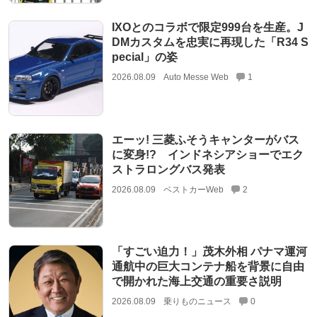
IXOとのコラボで限定999台を生産。J
DMカスタムを忠実に再現した「R34 S
pecial」の姿
2026.08.09
Auto Messe Web
1
エーッ! 三菱ふそうキャンターがバス
に変身!? インドネシアショーでエク
ストラロングバス発表
2026.08.09
ベストカーWeb
2
「すごい迫力！」茂木外相 パナマ運河
通航中の巨大コンテナ船を背景に自由
で開かれた海上交通の重要さ説明
2026.08.09
乗りものニュース
0