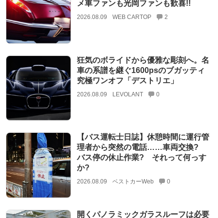
メ車ファンも光岡ファンも歓喜!!
2026.08.09
WEB CARTOP
2
狂気のボライドから優雅な彫刻へ。名
車の系譜を継ぐ1600psのブガッティ
究極ワンオフ「デストリエ」
2026.08.09
LEVOLANT
0
【バス運転士日誌】休憩時間に運行管
理者から突然の電話……車両交換?
バス停の休止作業? それって何っす
か?
2026.08.09
ベストカーWeb
0
開くパノラミックガラスルーフは必要