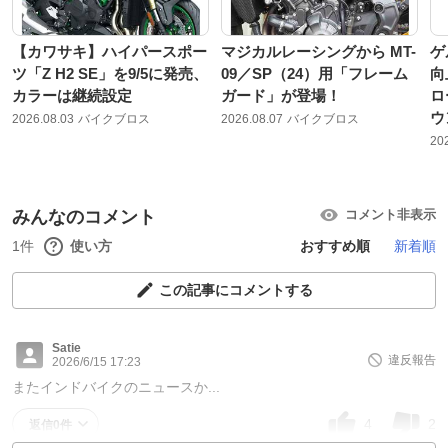
【カワサキ】ハイパースポー
マジカルレーシングから MT-
ゲ
ツ「Z H2 SE」を9/5に発売、
09／SP（24）用「フレーム
向
カラーは継続設定
ガード」が登場！
ロ
ウ
2026.08.03
バイクブロス
2026.08.07
バイクブロス
20
みんなのコメント
コメント非表示
1件
使い方
おすすめ順
新着順
この記事にコメントする
Satie
違反報告
2026/6/15 17:23
またインドバイクのニュースか...
4
2
返信0件