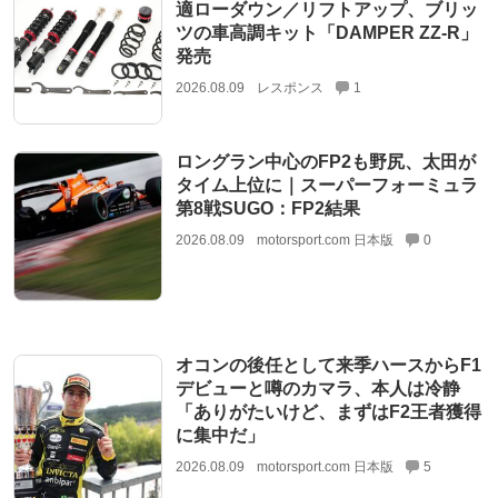
適ローダウン／リフトアップ、ブリッ
ツの車高調キット「DAMPER ZZ-R」
発売
2026.08.09
レスポンス
1
ロングラン中心のFP2も野尻、太田が
タイム上位に｜スーパーフォーミュラ
第8戦SUGO：FP2結果
2026.08.09
motorsport.com 日本版
0
オコンの後任として来季ハースからF1
デビューと噂のカマラ、本人は冷静
「ありがたいけど、まずはF2王者獲得
に集中だ」
2026.08.09
motorsport.com 日本版
5