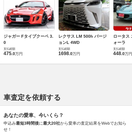
ジャガー Fタイプクーペ 3.
レクサス LM 500h バージ
ロータス 
0
ョンL 4WD
ォーラ
支払総額
支払総額
支払総額
475
1698
448
.
0
.
0
.
0
万円
万円
万
車査定を依頼する
あなたの愛車、今いくら？
申込み
最短3時間後
に
最大20社
から愛車の査定結果をWebでお知ら
せ！