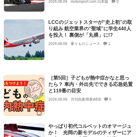
2026.08.09
motorsport.com 日本版
0
LCCのジェットスターが“史上初”の取
り組み 航空業界の“聖域”に学生440人
を投入！ 裏側が「丸裸」に!?
2026.08.09
乗りものニュース
1
［第5回］子どもが熱中症かなと思っ
たら？ 車内・外出先でできる応急処置
と119番の目安
2026.08.09
月刊自家用車WEB
0
やっぱり初代コルベットのオマージュ
か！ 光岡の新モデルのティザーにア