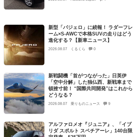
新型「パジェロ」に続報！ ラダーフレ
ーム×S-AWCで本格SUVの走りはどう
進化する？【新車ニュース】
2026.08.07
くるくら
0
新戦闘機「首がつながった」日英伊
「空中分解」した独仏西、新戦車まで
頓挫寸前！ “国際共同開発”はこれから
どうなる？
2026.08.07
乗りものニュース
9
アルファロメオ『ジュニア』、「イブ
リダ スポルト スペチアーレ」140台限