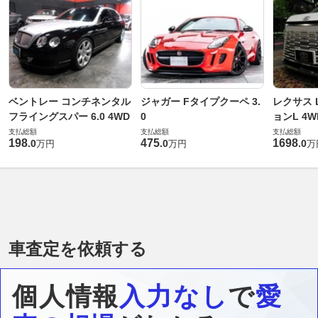
ベントレー コンチネンタル
ジャガー Fタイプクーペ 3.
レクサス L
フライングスパー 6.0 4WD
0
ョンL 4W
支払総額
支払総額
支払総額
198
475
1698
.
0
.
0
.
0
万円
万円
万
車査定を依頼する
個人情報
入力なし
で
愛