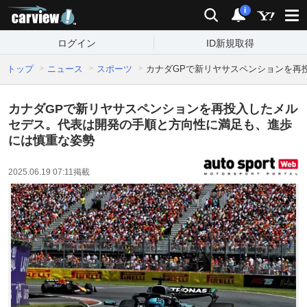
carview!
検索
通知
i
ログイン
ID新規取得
トップ
ニュース
スポーツ
カナダGPで新リヤサスペンションを再
カナダGPで新リヤサスペンションを再投入したメル
セデス。代表は開発の手順と方向性に満足も、進歩
には慎重な姿勢
2025.06.19 07:11
掲載