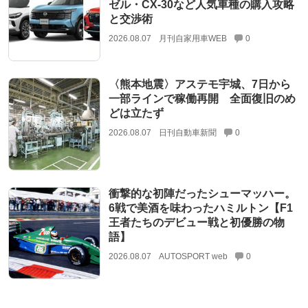
ゼル・CX-30など人気車種の購入攻略
と交渉術
2026.08.07
月刊自家用車WEB
0
〈熊本地震〉アステモ宇城、7日から
一部ラインで稼働再開 全面復旧のめ
どは立たず
2026.08.07
日刊自動車新聞
0
衝撃的な初陣だったシューマッハー。
6戦で美酒を味わったハミルトン【F1
王者たちのデビュー戦と初優勝の物
語】
2026.08.07
AUTOSPORT web
0