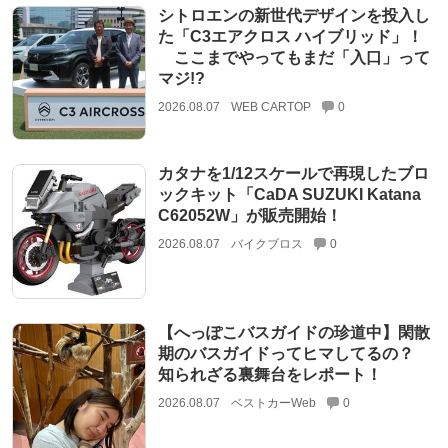
シトロエンの新世代デザインを投入し
た「C3エアクロス ハイブリッド」！
ここまでやってもまだ「入口」って
マジ!?
2026.08.07
WEB CARTOP
0
カタナを1/12スケールで再現したブロ
ックキット「CaDA SUZUKI Katana
C62052W」が販売開始！
2026.08.07
バイクブロス
0
【へっぽこバスガイドの珍道中】閑散
期のバスガイドってヒマしてるの？
知られざる裏舞台をレポート！
2026.08.07
ベストカーWeb
0