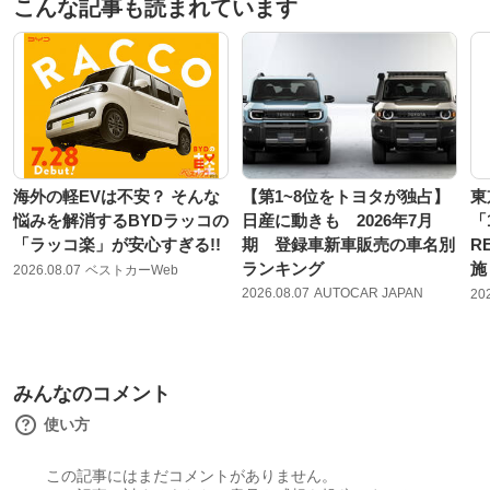
こんな記事も読まれています
海外の軽EVは不安？ そんな
【第1~8位をトヨタが独占】
東
悩みを解消するBYDラッコの
日産に動きも 2026年7月
「
「ラッコ楽」が安心すぎる!!
期 登録車新車販売の車名別
R
ランキング
施
2026.08.07
ベストカーWeb
2026.08.07
AUTOCAR JAPAN
20
みんなのコメント
使い方
この記事にはまだコメントがありません。