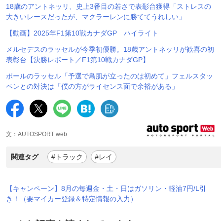
18歳のアントネッリ、史上3番目の若さで表彰台獲得「ストレスの
大きいレースだったが、マクラーレンに勝ててうれしい」
【動画】2025年F1第10戦カナダGP ハイライト
メルセデスのラッセルが今季初優勝。18歳アントネッリが歓喜の初
表彰台【決勝レポート／F1第10戦カナダGP】
ポールのラッセル「予選で鳥肌が立ったのは初めて」フェルスタッ
ペンとの対決は「僕の方がライセンス面で余裕がある」
文：AUTOSPORT web
関連タグ
#トラック
#レイ
【キャンペーン】8月の毎週金・土・日はガソリン・軽油7円/L引
き！（要マイカー登録＆特定情報の入力）