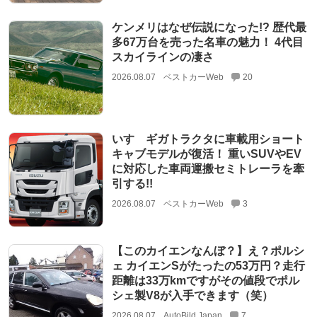
ケンメリはなぜ伝説になった!? 歴代最
多67万台を売った名車の魅力！ 4代目
スカイラインの凄さ
2026.08.07
ベストカーWeb
20
いすゞギガトラクタに車載用ショート
キャブモデルが復活！ 重いSUVやEV
に対応した車両運搬セミトレーラを牽
引する!!
2026.08.07
ベストカーWeb
3
【このカイエンなんぼ？】え？ポルシ
ェ カイエンSがたったの53万円？走行
距離は33万kmですがその値段でポル
シェ製V8が入手できます（笑）
2026.08.07
AutoBild Japan
7