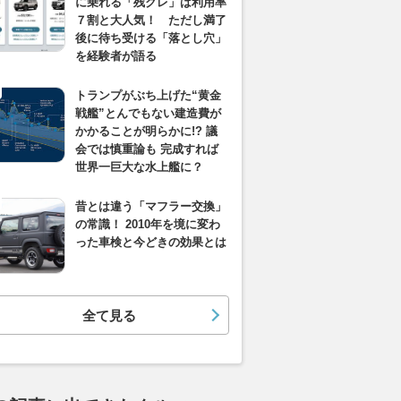
に乗れる「残クレ」は利用率
７割と大人気！ ただし満了
後に待ち受ける「落とし穴」
を経験者が語る
トランプがぶち上げた“黄金
戦艦”とんでもない建造費が
かかることが明らかに!? 議
会では慎重論も 完成すれば
世界一巨大な水上艦に？
昔とは違う「マフラー交換」
の常識！ 2010年を境に変わ
った車検と今どきの効果とは
全て見る