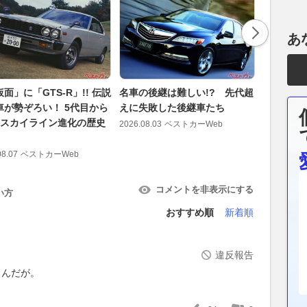
あ
面」に「GTS-R」!! 伝説
名車の後継は難しい!? 先代超
R34はな
車が勢ぞろい！ 5代目から
えに失敗した後継車たち
R33の
目スカイライン進化の歴史
帰！ 最後
2026.08.03
ベストカーWeb
ン」魅了
08.07
ベストカーWeb
2026.08.08
コメントを非表示にする
い方
おすすめ順
新着順
違反報告
イんだが。