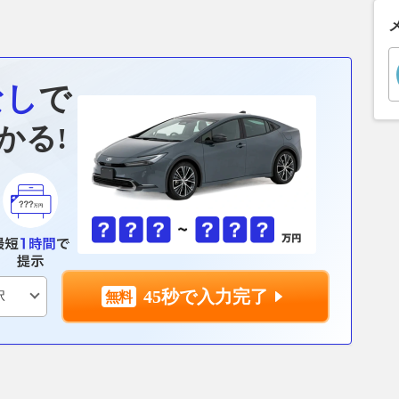
なし
で
かる!
45秒で入力完了