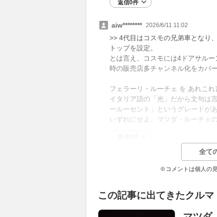
返信0件
aiw********
2026/6/11 11:02
>> 4代目はコスモの兄弟車とな
トップを設定。
とは言え、コスモには4ドアサルー
時の販売店多チャンネル化をカバ
フェラーリ・ルーチェ を あれこ
イタリア語の「光」だから文句は
ールーセント」というグレードが
いずれにせよ、マツダ・ルーチェ
返信1件
全て
※コメントは個人の
この記事に出てきたクルマ
マツダ