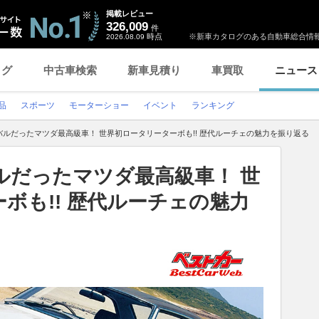
掲載レビュー
326,009
件
時点
※新車カタログのある自動車総合情報
2026.08.09
ログ
中古車検索
新車見積り
車買取
ニュース
品
スポーツ
モーターショー
イベント
ランキング
ルだったマツダ最高級車！ 世界初ロータリーターボも!! 歴代ルーチェの魅力を振り返る
ルだったマツダ最高級車！ 世
ボも!! 歴代ルーチェの魅力