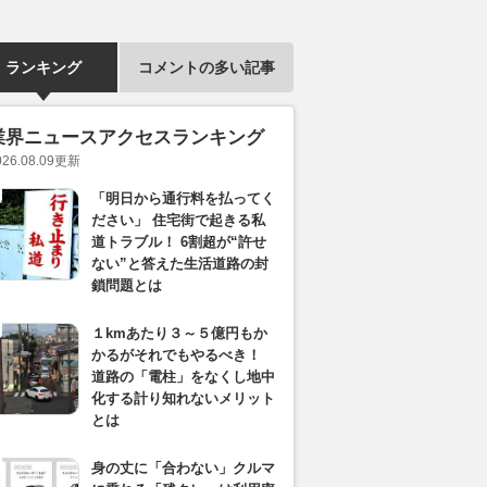
ランキング
コメントの多い記事
業界ニュースアクセスランキング
026.08.09
更新
「明日から通行料を払ってく
ださい」 住宅街で起きる私
道トラブル！ 6割超が“許せ
ない”と答えた生活道路の封
鎖問題とは
１kmあたり３～５億円もか
かるがそれでもやるべき！
道路の「電柱」をなくし地中
化する計り知れないメリット
とは
身の丈に「合わない」クルマ