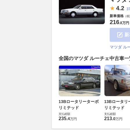
4.
2
3
新車価格
（税
216
.
8万円
新
マツダ ル
全国のマツダ ルーチェ中古車
13Bロータリーターボ
13Bロータリ
リミテッド
リミテッド
支払総額
支払総額
235
.
213
.
4
0
万円
万円