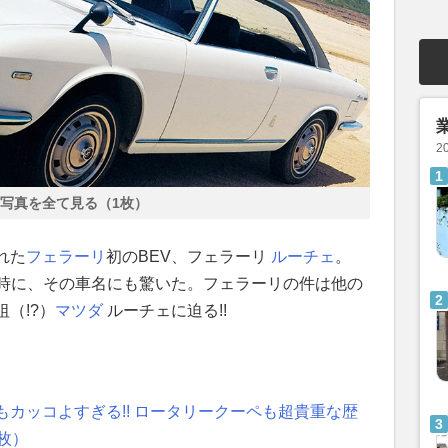
2
写真を全て見る（1枚）
れた
フェラーリ
初のBEV、フェラーリ
ルーチェ
。
同時に、その車名にも驚いた。フェラーリの件は他の
（!?）
マツダ
ルーチェに迫る!!
カッコよすぎる!! ロータリークーペも超貴重な歴
枚）