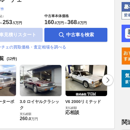
7件
中古車本体価格
込）
253
160
368
～
.
5万円
.
0万円
～
.
0万円
車見積りスタート
中古車を検索
ーチェの買取価格・査定相場を調べる
一覧
(12件)
13Bロー
ーターボ
3.0 ロイヤルクラシッ
V6 2000リミテッド
ボ リミ
ク
支払総額
応相談
支払総額
支払総額
応相談
260
.
0
万円
関