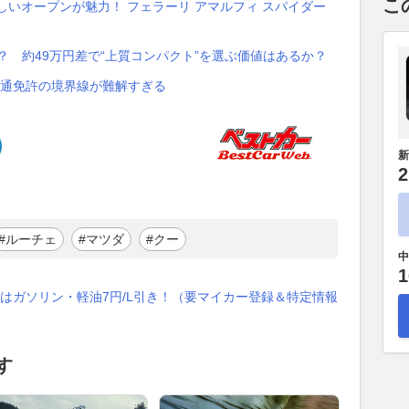
こ
美しいオープンが魅力！ フェラーリ アマルフィ スパイダー
？ 約49万円差で“上質コンパクト”を選ぶ価値はあるか？
 普通免許の境界線が難解すぎる
新
2
#ルーチェ
#マツダ
#クー
中
1
はガソリン・軽油7円/L引き！（要マイカー登録＆特定情報
す