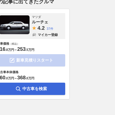
の記事に出てきたクルマ
マツダ
ルーチェ
4.
2
37件
マイカー登録
車価格
（税込）
16
253
.
8万円
～
.
5万円
新車見積りスタート
古車本体価格
60
368
.
0万円
～
.
0万円
中古車を検索