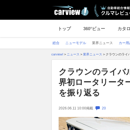
トップ
360°ビュー
カタ
総合
ニューモデル
業界ニュース
カー用
carview!
>
ニュース
>
業界ニュース
>
クラウンのライバ
クラウンのライバ
界初ロータリーター
を振り返る
2026.06.11 10:00
掲載
20