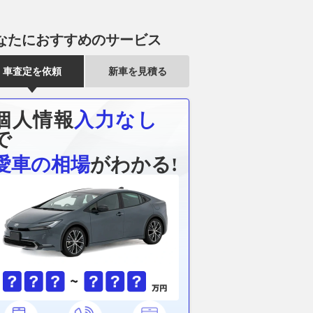
なたにおすすめのサービス
車査定を依頼
新車を見積る
ぜ今こんなに人気!?
ケンメリはなぜ伝説になった!?
新型登場で「
反省を生かした原点回
歴代最多67万台を売った名車の
に！ 今こそ
個人情報
入力なし
の「RBスカイライ
魅力！ 4代目スカイラインの凄
車
で
とは
さ
2026.08.05
ベス
ベストカーWeb
2026.08.07
ベストカーWeb
愛車の相場
がわかる!