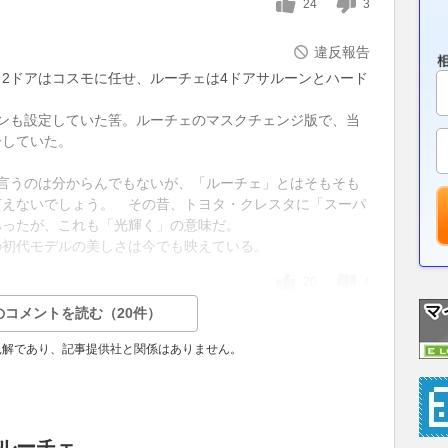
24
3
違反報告
り、2ドアはコスモに任せ、ルーチェは4ドアサルーンとハード
ンも設定していた筈。ルーチェのマスクチェンジ版で、当
ーしていた。
れ言うのは分からんでもないが、「ルーチェ」とはそもそも
言えないでしょう。 その昔、トヨタ・クレスタに「スーパ
あったが、これも「光輝く」の意味だ。
の初代モデルの美しさは今でも映えている。
20
4
のコメントを読む（20件）
見解であり、記事提供社と関係はありません。
 ルーチェ