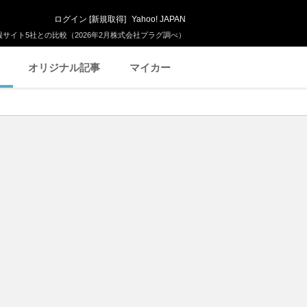
ログイン
[
新規取得
]
Yahoo! JAPAN
サイト5社との比較（2026年2月株式会社プラグ調べ）
オリジナル記事
マイカー