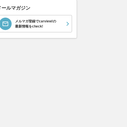
メールマガジン
メルマガ登録でcarview!の
最新情報をcheck!