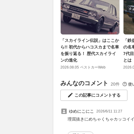
「スカイライン伝説」はここか
「鉄仮
ら!! 初代からハコスカまで名車
の名
を振り返る！ 歴代スカイライ
7代
ンの進化
とは
2026.08.05
ベストカーWeb
2026.
みんなのコメント
20件
使
この記事にコメントする
ゆめにこにこ
2026/6/11 11:27
理屈抜きにめちゃくちゃカッコイ