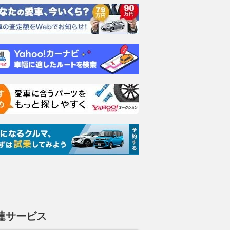
タリーター
リミテッド
リミテッド
13B
テッド
ボ ロ
支払総額
支払総額
170
.
225
.
0
0
万円
万円
ク
支払総額
応相
連サービス