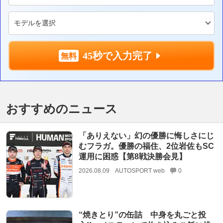
45秒で入力完了
おすすめのニュース
「ありえない」幻の優勝に悔しさにじ
むフラガ。優勝の福住、2位岩佐もSC
運用に困惑【第8戦決勝会見】
2026.08.09
AUTOSPORT web
0
“焼きとり”の缶詰 中身を丸ごと投