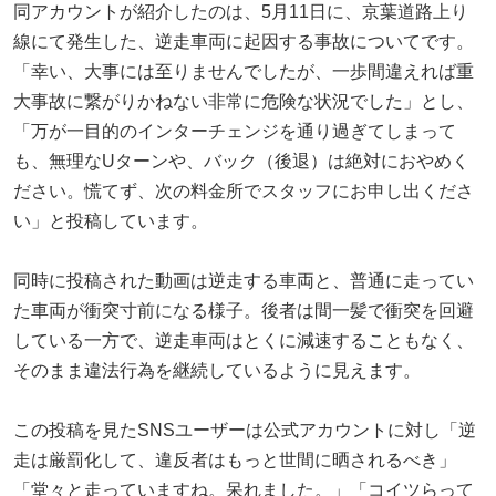
同アカウントが紹介したのは、5月11日に、京葉道路上り
線にて発生した、逆走車両に起因する事故についてです。
「幸い、大事には至りませんでしたが、一歩間違えれば重
大事故に繋がりかねない非常に危険な状況でした」とし、
「万が一目的のインターチェンジを通り過ぎてしまって
も、無理なUターンや、バック（後退）は絶対におやめく
ださい。慌てず、次の料金所でスタッフにお申し出くださ
い」と投稿しています。
同時に投稿された動画は逆走する車両と、普通に走ってい
た車両が衝突寸前になる様子。後者は間一髪で衝突を回避
している一方で、逆走車両はとくに減速することもなく、
そのまま違法行為を継続しているように見えます。
この投稿を見たSNSユーザーは公式アカウントに対し「逆
走は厳罰化して、違反者はもっと世間に晒されるべき」
「堂々と走っていますね。呆れました。」「コイツらって