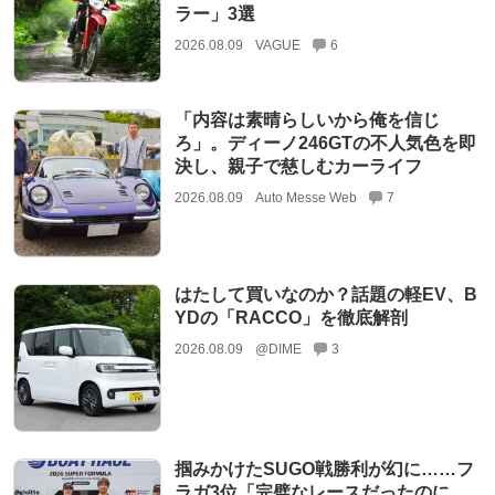
ラー」3選
2026.08.09
VAGUE
6
「内容は素晴らしいから俺を信じ
ろ」。ディーノ246GTの不人気色を即
決し、親子で慈しむカーライフ
2026.08.09
Auto Messe Web
7
はたして買いなのか？話題の軽EV、B
YDの「RACCO」を徹底解剖
2026.08.09
@DIME
3
掴みかけたSUGO戦勝利が幻に……フ
ラガ3位「完璧なレースだったのに、