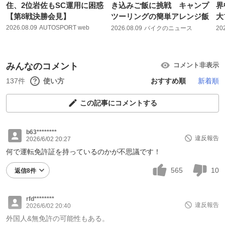
住、2位岩佐もSC運用に困惑
き込みご飯に挑戦 キャンプ
界
【第8戦決勝会見】
ツーリングの簡単アレンジ飯
大
2026.08.09
AUTOSPORT web
2026.08.09
バイクのニュース
20
みんなのコメント
コメント非表示
137件
使い方
おすすめ順
新着順
この記事にコメントする
b63********
違反報告
2026/6/02 20:27
何で運転免許証を持っているのかが不思議です！
565
10
返信8件
rfd********
違反報告
2026/6/02 20:40
外国人&無免許の可能性もある。