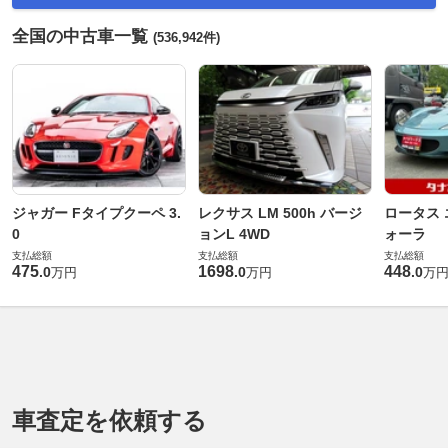
全国の中古車一覧
(536,942件)
ジャガー Fタイプクーペ 3.
レクサス LM 500h バージ
ロータス 
0
ョンL 4WD
ォーラ
支払総額
支払総額
支払総額
475
1698
448
.
0
.
0
.
0
万円
万円
万
車査定を依頼する