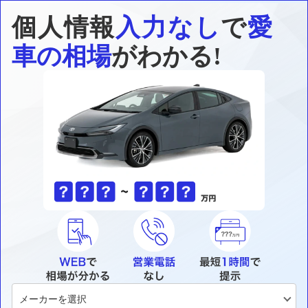
個人情報
入力なし
で
愛
車の相場
がわかる!