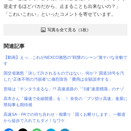
逆走するほどバカだから、止まることも出来ないの？」
「こわいこわい」といったコメントを寄せています。
写真を全て見る（1枚）
関連記事
【動画】えっ…これがNEXCO激怒の”戦慄のシーン”激ヤバな全貌で
す
国交省激怒「決して許されるものではない」何が？ 国道18号を汚
した“正体不明の汚損者”に痛烈宣告「費用は全額請求する」
意味は「チンタラ走るな」!? 高速道路の「“3連”速度標識」のナゾ
高市さん「爆速で全線開通」を…！ 奈良の「ブツ切り高速」進展に
県知事も期待感
高速SA・PAでの待ち合わせ・相乗り「固くお断りします」 一般道
から徒歩で入れてもダメ！なワケ