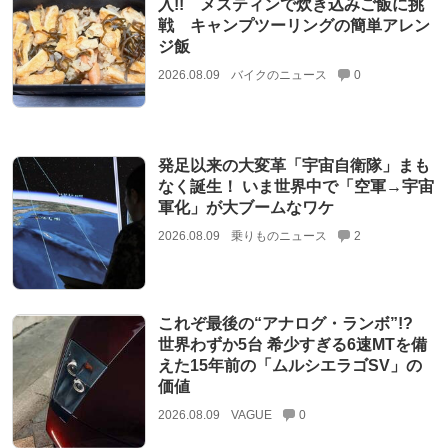
入!! メスティンで炊き込みご飯に挑
戦 キャンプツーリングの簡単アレン
ジ飯
2026.08.09
バイクのニュース
0
発足以来の大変革「宇宙自衛隊」まも
なく誕生！ いま世界中で「空軍→宇宙
軍化」が大ブームなワケ
2026.08.09
乗りものニュース
2
これぞ最後の“アナログ・ランボ”!?
世界わずか5台 希少すぎる6速MTを備
えた15年前の「ムルシエラゴSV」の
価値
2026.08.09
VAGUE
0