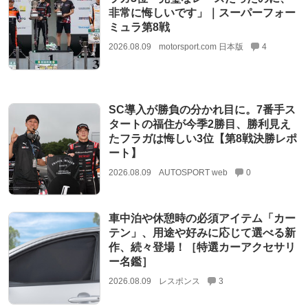
非常に悔しいです」｜スーパーフォー
ミュラ第8戦
2026.08.09
motorsport.com 日本版
4
SC導入が勝負の分かれ目に。7番手ス
タートの福住が今季2勝目、勝利見え
たフラガは悔しい3位【第8戦決勝レポ
ート】
2026.08.09
AUTOSPORT web
0
車中泊や休憩時の必須アイテム「カー
テン」、用途や好みに応じて選べる新
作、続々登場！［特選カーアクセサリ
ー名鑑］
2026.08.09
レスポンス
3