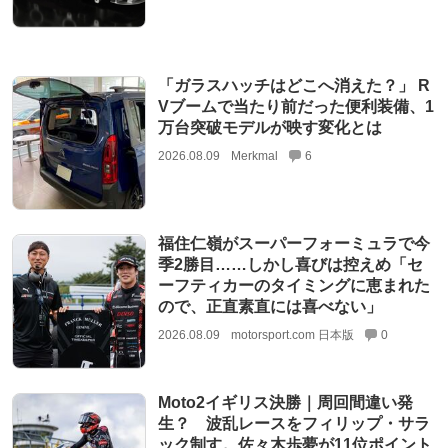
「ガラスハッチはどこへ消えた？」 R
Vブームで当たり前だった便利装備、1
万台突破モデルが映す変化とは
2026.08.09
Merkmal
6
福住仁嶺がスーパーフォーミュラで今
季2勝目……しかし喜びは控えめ「セ
ーフティカーのタイミングに恵まれた
ので、正直素直には喜べない」
2026.08.09
motorsport.com 日本版
0
Moto2イギリス決勝｜周回間違い発
生？ 波乱レースをフィリップ・サラ
ック制す。佐々木歩夢が11位ポイント