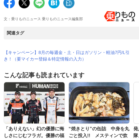
文：乗りものニュース 乗りものニュース編集部
関連タグ
【キャンペーン】8月の毎週金・土・日はガソリン・軽油7円/L引
き！（要マイカー登録＆特定情報の入力）
こんな記事も読まれています
「ありえない」幻の優勝に悔
“焼きとり”の缶詰 中身を丸
発
しさにじむフラガ。優勝の福
ごと投入!! メスティンで炊
隊