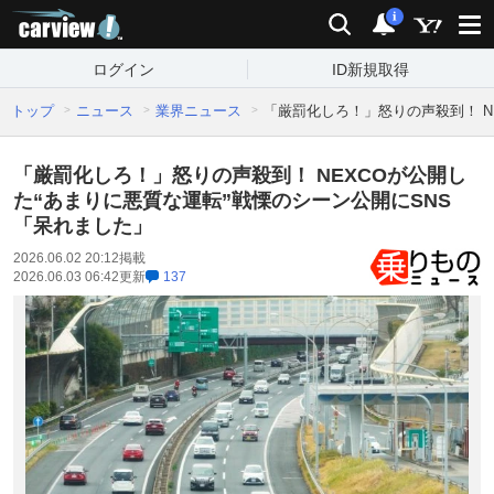
carview!
検索
通知
i
ログイン
ID新規取得
トップ
ニュース
業界ニュース
「厳罰化しろ！」怒りの声殺到！ N
「厳罰化しろ！」怒りの声殺到！ NEXCOが公開し
た“あまりに悪質な運転”戦慄のシーン公開にSNS
「呆れました」
2026.06.02 20:12
掲載
2026.06.03 06:42
更新
137