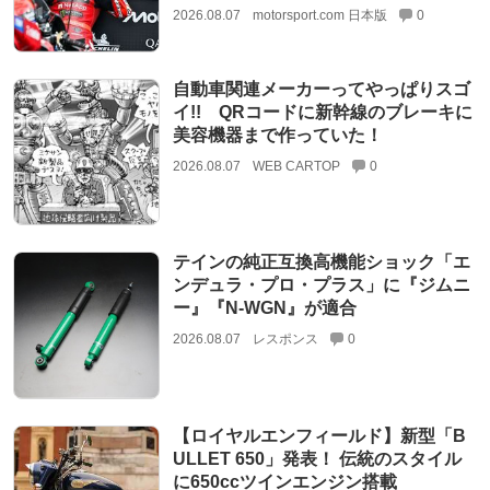
2026.08.07
motorsport.com 日本版
0
自動車関連メーカーってやっぱりスゴ
イ!! QRコードに新幹線のブレーキに
美容機器まで作っていた！
2026.08.07
WEB CARTOP
0
テインの純正互換高機能ショック「エ
ンデュラ・プロ・プラス」に『ジムニ
ー』『N-WGN』が適合
2026.08.07
レスポンス
0
【ロイヤルエンフィールド】新型「B
ULLET 650」発表！ 伝統のスタイル
に650ccツインエンジン搭載