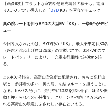
【画像8枚】フラットな室内や急速充電器の様子も。南海
りんかんバスが導入した「
BYD
K8」を写真でチェック
奥の院ルートを担うBYDの大型EV「K8」、一挙6台がデビ
ュー
今回導入されたのは、BYD製の「K8」。最大乗車定員80名
（座席と跳ね上げ席は26席）の大型バスで、314kWhのブ
レードバッテリーにより、一充電走行距離は240kmを誇
る。
このK8が計6台、高野山営業所に配備され、おもに高野山
駅と、参拝者の多い「奥の院」を結ぶルートを担うことに
なる。EVバスだけに、走行中にCO2を排出せず、騒音や振
動も抑えられるのが特徴で、クリーンさや静けさが求めら
れる高野山の環境にふさわしい存在といえる。