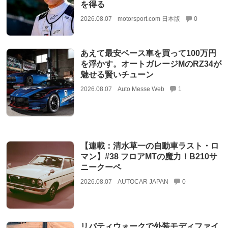
を得る
2026.08.07
motorsport.com 日本版
0
あえて最安ベース車を買って100万円
を浮かす。オートガレージMのRZ34が
魅せる賢いチューン
2026.08.07
Auto Messe Web
1
【連載：清水草一の自動車ラスト・ロ
マン】#38 フロアMTの魔力！B210サ
ニークーペ
2026.08.07
AUTOCAR JAPAN
0
リバティウォークで外装モディファイ