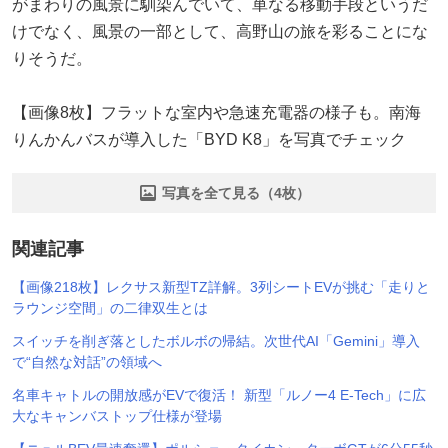
がまわりの風景に馴染んでいて、単なる移動手段というだ
けでなく、風景の一部として、高野山の旅を彩ることにな
りそうだ。
【画像8枚】フラットな室内や急速充電器の様子も。南海
りんかんバスが導入した「BYD K8」を写真でチェック
写真を全て見る（4枚）
関連記事
【画像218枚】レクサス新型TZ詳解。3列シートEVが挑む「走りと
ラウンジ空間」の二律双生とは
スイッチを削ぎ落としたボルボの帰結。次世代AI「Gemini」導入
で“自然な対話”の領域へ
名車キャトルの開放感がEVで復活！ 新型「ルノー4 E-Tech」に広
大なキャンバストップ仕様が登場