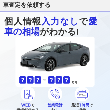
車査定を依頼する
個人情報
入力なし
で
愛
車の相場
がわかる!