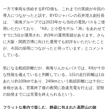
一方で車両を供給するBYD側も、これまでの実績が今回の
導入につながったと話す。BYDジャパンの石井澄人副社長
は、「南海グループでは2023年から当社の電気バスをご使
用いただいており、『K8』と小型モデル『J6』をあわせて
すでに5台が運用され、約3年の運用実績があります。さら
に大阪・関西万博に向けた運用でも好評をいただいたこと
が、今回の採用につながったと伺っています」とコメント
している。
気になる航続距離だが、南海りんかんバスでは、K8が十分
な性能を備えていると判断している。1日の走行距離は1台
あたり約100kmであり、240kmという航続距離には十分に
余裕がある。営業終了後の夜間に急速充電を行えば、翌朝
の始発までには充電を終えられるという。
フラットな車内で楽しむ、静寂に包まれた高野山の旅