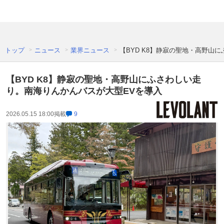
トップ
ニュース
業界ニュース
【BYD K8】静寂の聖地・高野山
【BYD K8】静寂の聖地・高野山にふさわしい走
り。南海りんかんバスが大型EVを導入
2026.05.15 18:00
掲載
9