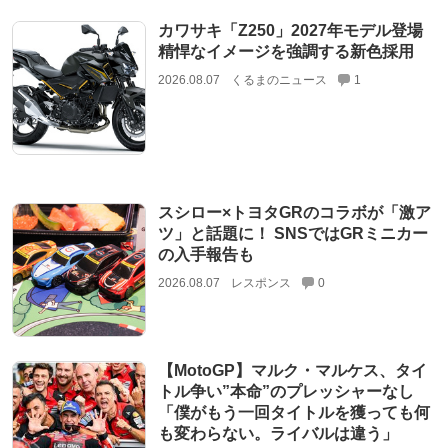
カワサキ「Z250」2027年モデル登場
精悍なイメージを強調する新色採用
2026.08.07
くるまのニュース
1
スシロー×トヨタGRのコラボが「激ア
ツ」と話題に！ SNSではGRミニカー
の入手報告も
2026.08.07
レスポンス
0
【MotoGP】マルク・マルケス、タイ
トル争い”本命”のプレッシャーなし
「僕がもう一回タイトルを獲っても何
も変わらない。ライバルは違う」