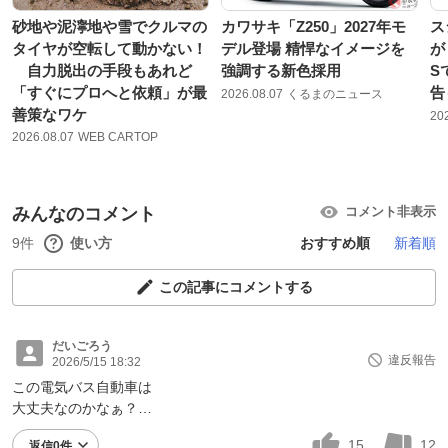
砂地や泥濘地や雪でクルマの
カワサキ「Z250」2027年モ
ス
タイヤが空転して動かない！
デル登場 精悍なイメージを
が
自力脱出の手段もあれど
強調する新色採用
S
「すぐにプロへと依頼」が最
告
2026.08.07
くるまのニュース
善策なワケ
20
2026.08.07
WEB CARTOP
みんなのコメント
コメント非表示
9件
使い方
おすすめ順
新着順
この記事にコメントする
だいごろう
違反報告
2026/5/15 18:32
この電気バス自動車は
大丈夫なのかなぁ？…
15
12
返信0件