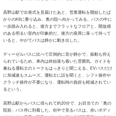
高野山駅で出発式を見届けたあと、営業運転を開始したば
かりのK8に乗り込み、奥の院へ向かってみる。バスの中に
一歩踏み入れると、後方までフラットなフロアと、開放感
のある明るい室内が印象的だ。後方の座席に座って待って
いると、やがてバスは静かに動き出した。
ディーゼルバスに比べて圧倒的に音が静かで、振動も抑え
られているため、車内は終始落ち着いた雰囲気。ガイドを
兼ねる運転士のトークもはっきりと聞こえる。EVバスだけ
に加減速もスムーズ。運転士に話を聞くと、シフト操作や
クラッチ操作が不要になり、運転時の負担も軽減されてい
るという。
高野山駅からバスに揺られて約20分で、お目当ての「奥の
院前」バス停に到着した。街中で見るバスは、赤いボディ