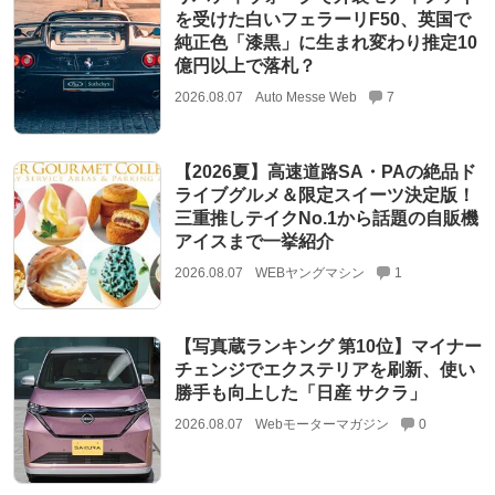
を受けた白いフェラーリF50、英国で
純正色「漆黒」に生まれ変わり推定10
億円以上で落札？
2026.08.07
Auto Messe Web
7
【2026夏】高速道路SA・PAの絶品ド
ライブグルメ＆限定スイーツ決定版！
三重推しテイクNo.1から話題の自販機
アイスまで一挙紹介
2026.08.07
WEBヤングマシン
1
【写真蔵ランキング 第10位】マイナー
チェンジでエクステリアを刷新、使い
勝手も向上した「日産 サクラ」
2026.08.07
Webモーターマガジン
0