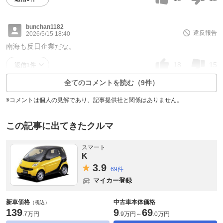
bunchan1182
違反報告
2026/5/15 18:40
南海も反日企業だな。
18
15
返信1件
全てのコメントを読む（9件）
※コメントは個人の見解であり、記事提供社と関係はありません。
この記事に出てきたクルマ
スマート
K
3.
9
69件
マイカー登録
新車価格
中古車本体価格
（税込）
139
9
69
.
7万円
.
9万円
～
.
0万円