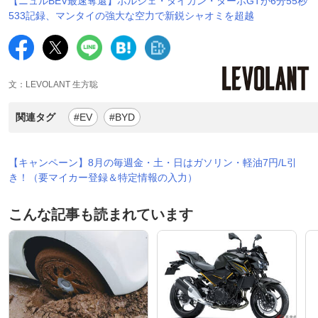
【ニュルBEV最速奪還】ポルシェ・タイカン・ターボGTが6分55秒
533記録、マンタイの強大な空力で新鋭シャオミを超越
文：LEVOLANT 生方聡
関連タグ
#EV
#BYD
【キャンペーン】8月の毎週金・土・日はガソリン・軽油7円/L引
き！（要マイカー登録＆特定情報の入力）
こんな記事も読まれています