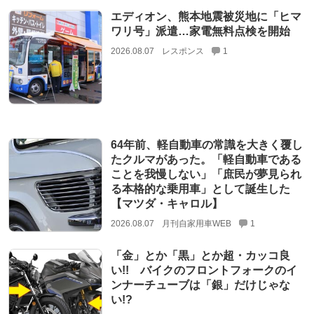
エディオン、熊本地震被災地に「ヒマ
ワリ号」派遣…家電無料点検を開始
2026.08.07
レスポンス
1
64年前、軽自動車の常識を大きく覆し
たクルマがあった。「軽自動車である
ことを我慢しない」「庶民が夢見られ
る本格的な乗用車」として誕生した
【マツダ・キャロル】
2026.08.07
月刊自家用車WEB
1
「金」とか「黒」とか超・カッコ良
い!! バイクのフロントフォークのイ
ンナーチューブは「銀」だけじゃな
い!?