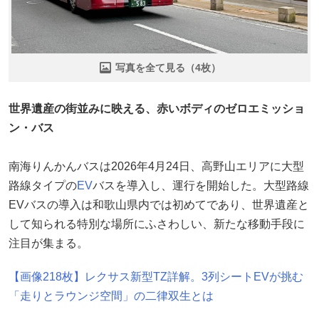
写真を全て見る（4枚）
世界遺産の街並みに映える、赤いボディのゼロエミッショ
ン・バス
南海りんかんバスは2026年4月24日、高野山エリアに大型
路線タイプの
EV
バスを導入し、運行を開始した。大型路線
EVバスの導入は和歌山県内では初めてであり、世界遺産と
して知られる特別な場所にふさわしい、新たな移動手段に
注目が集まる。
【画像218枚】レクサス新型TZ詳解。3列シートEVが挑む
「走りとラウンジ空間」の二律双生とは