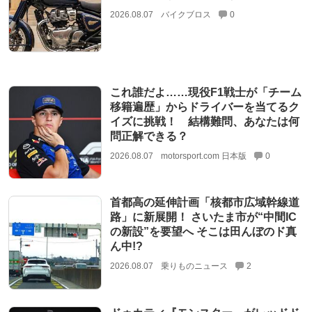
2026.08.07
バイクブロス
0
これ誰だよ……現役F1戦士が「チーム
移籍遍歴」からドライバーを当てるク
イズに挑戦！ 結構難問、あなたは何
問正解できる？
2026.08.07
motorsport.com 日本版
0
首都高の延伸計画「核都市広域幹線道
路」に新展開！ さいたま市が“中間IC
の新設”を要望へ そこは田んぼのド真
ん中!?
2026.08.07
乗りものニュース
2