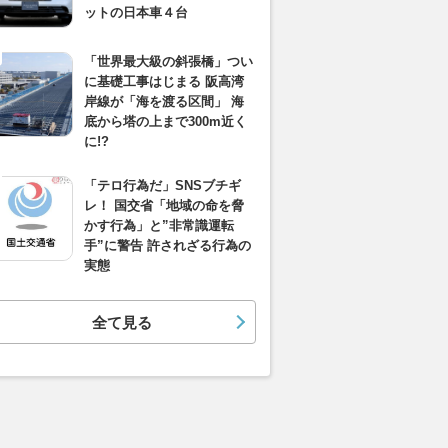
ットの日本車４台
「世界最大級の斜張橋」つい
に基礎工事はじまる 阪高湾
岸線が「海を渡る区間」 海
底から塔の上まで300m近く
に!?
「テロ行為だ」SNSブチギ
レ！ 国交省「地域の命を脅
かす行為」と”非常識運転
手”に警告 許されざる行為の
実態
全て見る