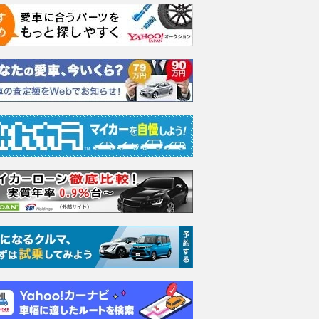
チまで履ける実力。トヨ
この夏注目のニューモデル《ア
DVDはまだま
で試したホイールサイ
ウトランダー》
純正ディスプ
アルな限界値
Plus対応の
2026.08.07
グーネット
シアターになる
Auto Messe Web
2026.08.07
ベス