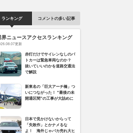
ランキング
コメントの多い記事
業界ニュースアクセスランキング
026.08.07
更新
赤灯だけでサイレンなしのパ
トカーは緊急車両なのか？
抜いていいのかを道路交通法
で解説
新東名の「巨大アーチ橋」つ
いにつながった！ “最後の未
開通区間”の工事が大詰めに
日本で見かけないからって
「失敗作」とかナメるな
よ！ 海外じゃバカ売れ大ヒ