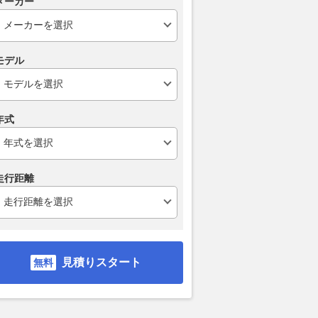
メーカー
モデル
年式
走行距離
見積りスタート