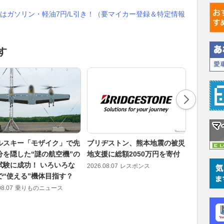
はガソリン・軽油7円/L引き！（要マイカー登録＆特定情報
す
ルスキー「モザイク」で先
ブリヂストン、熊本地震の被災
22イン
分を隠した“謎の航空機”の
地支援に総額2050万円を寄付
タRAV4
試験に成功！ いろいろな
ズ別のリ
2026.08.07
レスポンス
で“使える”機体目指す？
2026.08.07
08.07
乗りものニュース