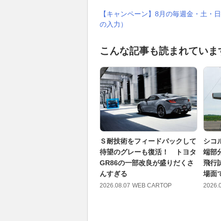
【キャンペーン】8月の毎週金・土・日
の入力）
こんな記事も読まれていま
Ｓ耐技術をフィードバックして
シコ
待望のグレーも復活！ トヨタ
端部
GR86の一部改良が盛りだくさ
飛行
んすぎる
場面
2026.08.07
WEB CARTOP
2026.