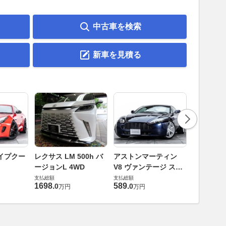
中古車を検索
新車を見積る
ロータス 
イプクー
レクサス LM 500h バ
アストンマーティン
エヴォー
ージョンL 4WD
V8 ヴァンテージ スポ
支払総額
ーツシフト
支払総額
支払総額
448
.
0
万円
1698
.
589
.
0
0
万円
万円