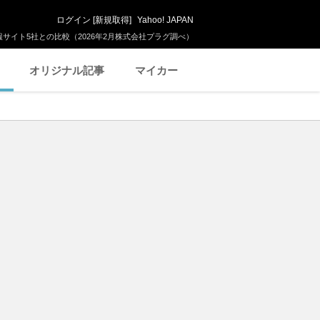
ログイン
[
新規取得
]
Yahoo! JAPAN
サイト5社との比較（2026年2月株式会社プラグ調べ）
オリジナル記事
マイカー