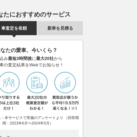
なたにおすすめのサービス
車査定を依頼
新車を見積る
あなたの愛車、今いくら？
込み
最短3時間後
に
最大20社
から
車の査定結果をWebでお知らせ！
1：本サービスで実施のアンケートより （回答期
間：2023年6月〜2024年5月）