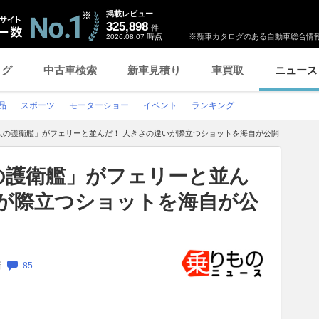
掲載レビュー
325,898
件
時点
※新車カタログのある自動車総合情報
2026.08.07
ログ
中古車検索
新車見積り
車買取
ニュース
品
スポーツ
モーターショー
イベント
ランキング
大の護衛艦」がフェリーと並んだ！ 大きさの違いが際立つショットを海自が公開
の護衛艦」がフェリーと並ん
いが際立つショットを海自が公
新
85