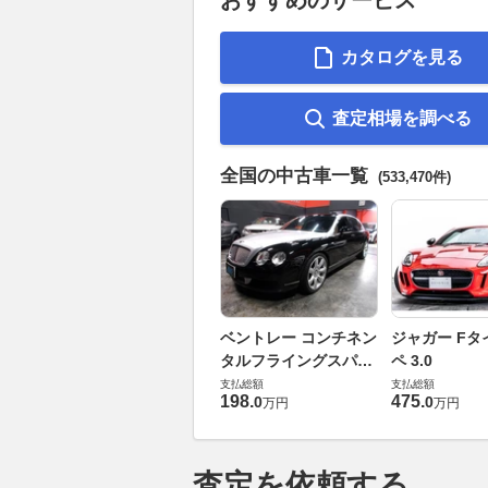
カタログを見る
査定相場を調べる
全国の中古車一覧
(533,470件)
ベントレー コンチネン
ジャガー Fタ
タルフライングスパー
ペ 3.0
6.0 4WD
支払総額
支払総額
198
.
475
.
0
0
万円
万円
査定を依頼する