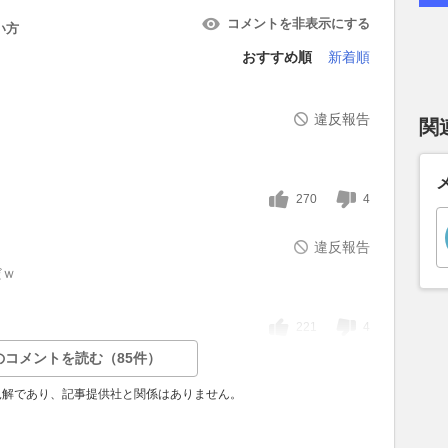
コメントを非表示にする
い方
おすすめ順
新着順
違反報告
関
270
4
違反報告
だｗ
221
4
のコメントを読む（85件）
見解であり、記事提供社と関係はありません。