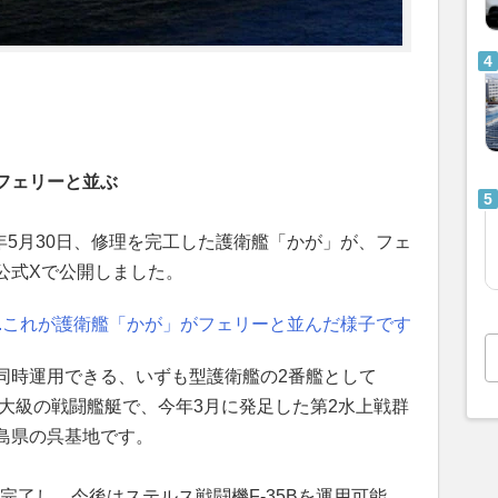
フェリーと並ぶ
6年5月30日、修理を完工した護衛艦「かが」が、フェ
公式Xで公開しました。
..これが護衛艦「かが」がフェリーと並んだ様子です
同時運用できる、いずも型護衛艦の2番艦として
最大級の戦闘艦艇で、今年3月に発足した第2水上戦群
島県の呉基地です。
が完了し、今後はステルス戦闘機F-35Bを運用可能