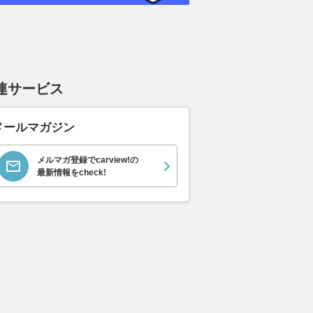
連サービス
メールマガジン
メルマガ登録でcarview!の
最新情報をcheck!