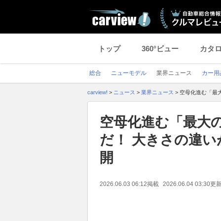
トップ
360°ビュー
カタ
総合
ニューモデル
業界ニュース
カー用
carview!
>
ニュース
>
業界ニュース
>
空母化進む「最
空母化進む「最大
だ！ 大きさの違
開
2026.06.03 06:12
掲載
2026.06.04 03:30
更