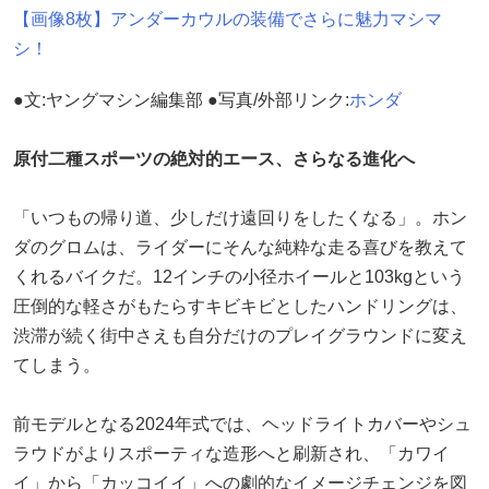
【画像8枚】アンダーカウルの装備でさらに魅力マシマ
シ！
●文:ヤングマシン編集部 ●写真/外部リンク:
ホンダ
原付二種スポーツの絶対的エース、さらなる進化へ
「いつもの帰り道、少しだけ遠回りをしたくなる」。ホン
ダのグロムは、ライダーにそんな純粋な走る喜びを教えて
くれるバイクだ。12インチの小径ホイールと103kgという
圧倒的な軽さがもたらすキビキビとしたハンドリングは、
渋滞が続く街中さえも自分だけのプレイグラウンドに変え
てしまう。
前モデルとなる2024年式では、ヘッドライトカバーやシュ
ラウドがよりスポーティな造形へと刷新され、「カワイ
イ」から「カッコイイ」への劇的なイメージチェンジを図