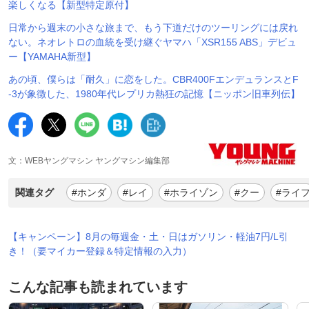
楽しくなる【新型特定原付】
日常から週末の小さな旅まで、もう下道だけのツーリングには戻れ
ない。ネオレトロの血統を受け継ぐヤマハ「XSR155 ABS」デビュ
ー【YAMAHA新型】
あの頃、僕らは「耐久」に恋をした。CBR400FエンデュランスとF
-3が象徴した、1980年代レプリカ熱狂の記憶【ニッポン旧車列伝】
文：WEBヤングマシン ヤングマシン編集部
関連タグ
#ホンダ
#レイ
#ホライゾン
#クー
#ライ
【キャンペーン】8月の毎週金・土・日はガソリン・軽油7円/L引
き！（要マイカー登録＆特定情報の入力）
こんな記事も読まれています