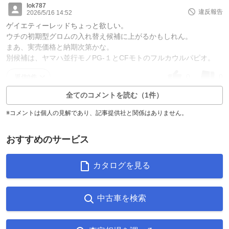
lok787
違反報告
2026/5/16 14:52
ゲイエティーレッドちょっと欲しい。
ウチの初期型グロムの入れ替え候補に上がるかもしれん。
まあ、実売価格と納期次第かな。
別候補は、ヤマハ並行モノPG-１とCFモトのフルカウルパピオ。
0
0
返信0件
全てのコメントを読む（1件）
※コメントは個人の見解であり、記事提供社と関係はありません。
おすすめのサービス
カタログを見る
中古車を検索