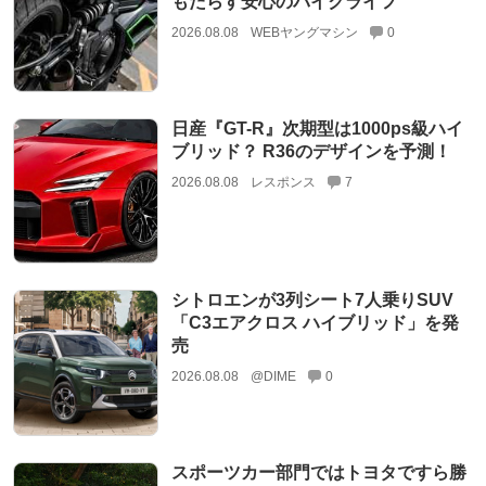
もたらす安心のバイクライフ
2026.08.08
WEBヤングマシン
0
日産『GT-R』次期型は1000ps級ハイ
ブリッド？ R36のデザインを予測！
2026.08.08
レスポンス
7
シトロエンが3列シート7人乗りSUV
「C3エアクロス ハイブリッド」を発
売
2026.08.08
@DIME
0
スポーツカー部門ではトヨタですら勝