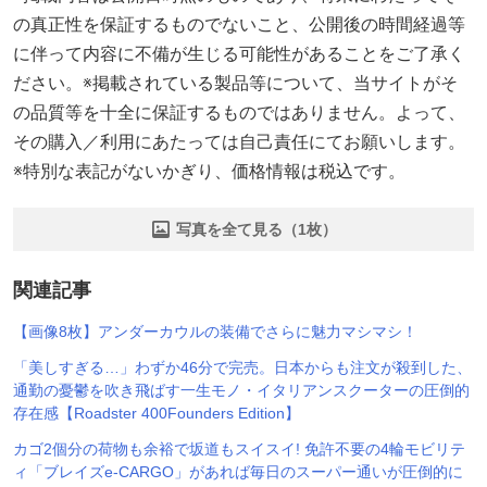
の真正性を保証するものでないこと、公開後の時間経過等
に伴って内容に不備が生じる可能性があることをご了承く
ださい。※掲載されている製品等について、当サイトがそ
の品質等を十全に保証するものではありません。よって、
その購入／利用にあたっては自己責任にてお願いします。
※特別な表記がないかぎり、価格情報は税込です。
写真を全て見る（1枚）
関連記事
【画像8枚】アンダーカウルの装備でさらに魅力マシマシ！
「美しすぎる…」わずか46分で完売。日本からも注文が殺到した、
通勤の憂鬱を吹き飛ばす一生モノ・イタリアンスクーターの圧倒的
存在感【Roadster 400Founders Edition】
カゴ2個分の荷物も余裕で坂道もスイスイ! 免許不要の4輪モビリテ
ィ「ブレイズe-CARGO」があれば毎日のスーパー通いが圧倒的に