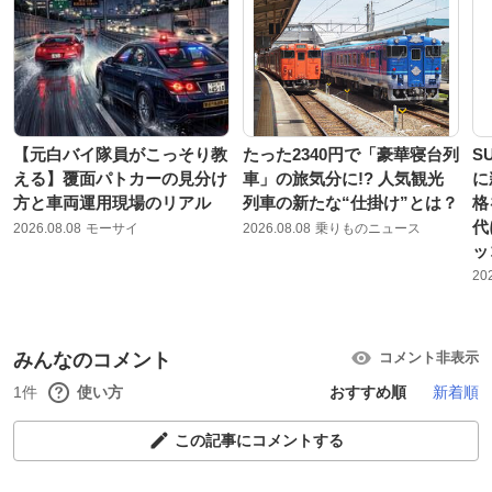
【元白バイ隊員がこっそり教
たった2340円で「豪華寝台列
S
える】覆面パトカーの見分け
車」の旅気分に!? 人気観光
に
方と車両運用現場のリアル
列車の新たな“仕掛け”とは？
格
代
2026.08.08
モーサイ
2026.08.08
乗りものニュース
ッ
20
みんなのコメント
コメント非表示
1件
使い方
おすすめ順
新着順
この記事にコメントする