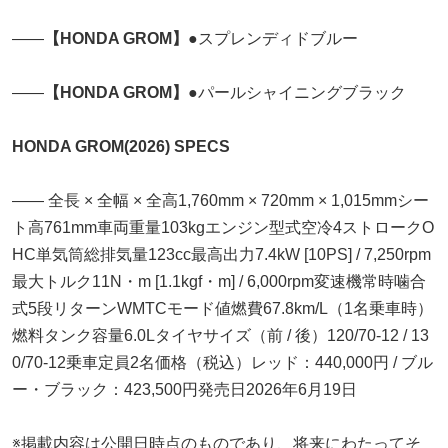
――
【HONDA GROM】
●スプレンディドブルー
――
【HONDA GROM】
●パールシャイニングブラック
HONDA GROM(2026) SPECS
―― 全長 × 全幅 × 全高1,760mm × 720mm × 1,015mmシー
ト高761mm車両重量103kgエンジン型式空冷4ストロークO
HC単気筒総排気量123cc最高出力7.4kW [10PS] / 7,250rpm
最大トルク11N・m [1.1kgf・m] / 6,000rpm変速機常時噛合
式5段リターンWMTCモード値燃費67.8km/L（1名乗車時）
燃料タンク容量6.0Lタイヤサイズ（前 / 後）120/70-12 / 13
0/70-12乗車定員2名価格（税込）レッド：440,000円 / ブル
ー・ブラック：423,500円発売日2026年6月19日
※掲載内容は公開日時点のものであり、将来にわたってそ