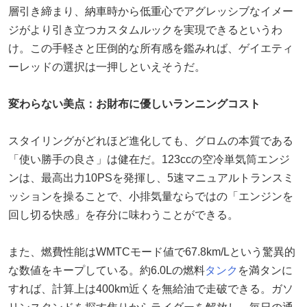
層引き締まり、納車時から低重心でアグレッシブなイメー
ジがより引き立つカスタムルックを実現できるというわ
け。この手軽さと圧倒的な所有感を鑑みれば、ゲイエティ
ーレッドの選択は一押しといえそうだ。
変わらない美点：お財布に優しいランニングコスト
スタイリングがどれほど進化しても、グロムの本質である
「使い勝手の良さ」は健在だ。123ccの空冷単気筒エンジ
ンは、最高出力10PSを発揮し、5速マニュアルトランスミ
ッションを操ることで、小排気量ならではの「エンジンを
回し切る快感」を存分に味わうことができる。
また、燃費性能はWMTCモード値で67.8km/Lという驚異的
な数値をキープしている。約6.0Lの燃料
タンク
を満タンに
すれば、計算上は400km近くを無給油で走破できる。ガソ