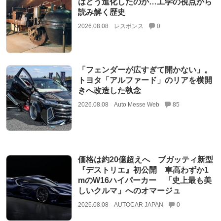
はどう進化したのか…工学の視点から
読み解く歴史
2026.08.08
レスポンス
0
「フェンダーが広すぎて開かない」。
トヨタ「アルファード」のリアを横開
きへ改造した執念
2026.08.08
Auto Messe Web
85
価格は約20億超えへ ブガッティ新型
『デストリエ』初公開 車高わずか1
mのW16ハイパーカー 「史上最も美
しいクルマ」へのオマージュ
2026.08.08
AUTOCAR JAPAN
0