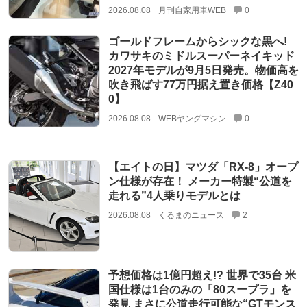
2026.08.08
月刊自家用車WEB
0
ゴールドフレームからシックな黒へ!
カワサキのミドルスーパーネイキッド
2027年モデルが9月5日発売。物価高を
吹き飛ばす77万円据え置き価格【Z40
0】
2026.08.08
WEBヤングマシン
0
【エイトの日】マツダ「RX-8」オープ
ン仕様が存在！ メーカー特製“公道を
走れる”4人乗りモデルとは
2026.08.08
くるまのニュース
2
予想価格は1億円超え!? 世界で35台 米
国仕様は1台のみの「80スープラ」を
発見 まさに公道走行可能な“GTモンス