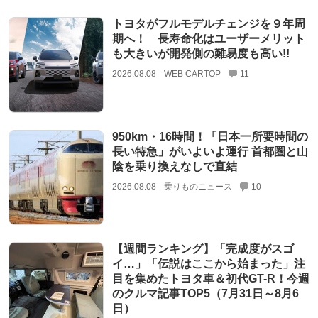
トヨタがフルモデルチェンジを９年周
期へ！ 長寿命化はユーザーメリット
も大きいが開発側の難易度も高い!!
2026.08.08
WEB CARTOP
11
950km・16時間！「日本一所要時間の
長い特急」がいよいよ運行 首都圏と山
陰を乗り換えなしで直結
2026.08.08
乗りものニュース
10
【週間ランキング】「完成度がスゴ
イ…」「伝説はここから始まった」注
目を集めたトヨタ車＆初代GT-R！今週
のクルマ記事TOP5（7月31日～8月6
日）