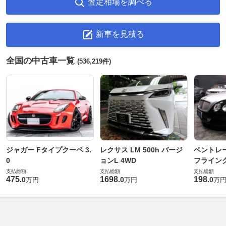
査定相場を調べる
新車を見積る
全国の中古車一覧
(536,219件)
ジャガー Fタイプクーペ 3.
レクサス LM 500h バージ
ベントレ
0
ョンL 4WD
フライングス
支払総額
支払総額
支払総額
475
1698
198
.
0
.
0
.
0
万円
万円
万