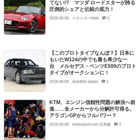
てない!? マツダ ロードスターが誇る
圧倒的シェアと伝統の底力！
2026.08.08
ベストカーWeb
2
【このプロトタイプなんぼ？】日本に
もいたW124の中でも最も希少な一
台 メルセデス・ベンツE500のプロト
タイプがオークションに！
2026.08.08
AutoBild Japan
1
KTM、エンジン信頼性問題の解決へ前
進……全メーカーから分解許可得る。
アラゴンGPからフルパワー？
2026.08.08
motorsport.com 日本版
2