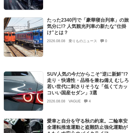
たった2340円で「豪華寝台列車」の旅
気分に!? 人気観光列車の新たな“仕掛
け”とは？
2026.08.08
乗りものニュース
0
SUV人気の今だからこそ“逆に新鮮”!?
走り・快適性・品格を兼ね備え むしろ
若い世代に刺さりそうな「低くてカッ
コいい国産セダン」3選
2026.08.08
VAGUE
4
愛車と自分を守る秋の約束。二輪車安
全運転推進運動と盗難防止強化運動が