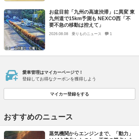
お盆目前「九州の高速渋滞」に異変 東
九州道で15km予測も NEXCO西「不
要不急の移動は控えて」
2026.08.08
乗りものニュース
1
愛車管理はマイカーページで！
登録してお得なクーポンを獲得しよう
マイカー登録をする
おすすめのニュース
蒸気機関からエンジンまで、「動力」