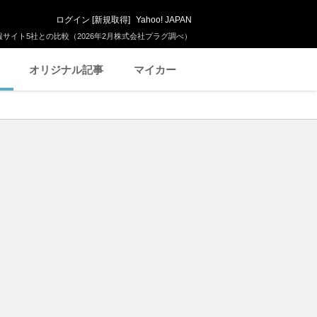
ログイン
[
新規取得
]
Yahoo! JAPAN
サイト5社との比較（2026年2月株式会社プラグ調べ）
オリジナル記事
マイカー