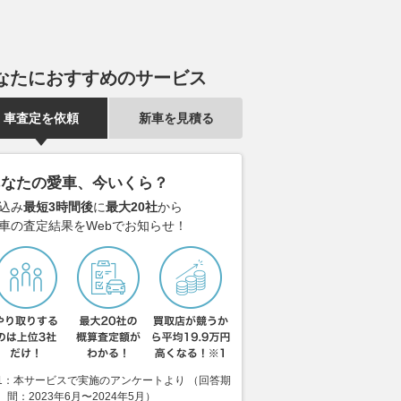
なたにおすすめのサービス
車査定を依頼
新車を見積る
あなたの愛車、今いくら？
込み
最短3時間後
に
最大20社
から
車の査定結果をWebでお知らせ！
1：本サービスで実施のアンケートより （回答期
間：2023年6月〜2024年5月）