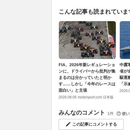
こんな記事も読まれていま
FIA、2026年新レギュレーショ
中露
ンに、ドライバーから批判が集
省が
まるのは分かっていたと明か
駆逐
す……しかし「今年のレースは
「示
面白い」と主張
2026.
2026.08.06
motorsport.com 日本版
みんなのコメント
1件
使い
この記事にコメントする