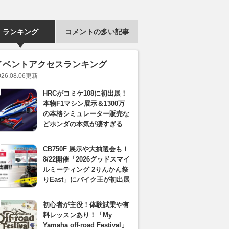
ランキング
コメントの多い記事
イベントアクセスランキング
026.08.06
更新
HRCがコミケ108に初出展！
本物F1マシン展示＆1300万
の本格シミュレーター販売な
どホンダの本気が凄すぎる
CB750F 展示や大抽選会も！
8/22開催「2026グッドスマイ
ルミーティング 2りんかん祭
りEast」にバイク王が初出展
初心者が主役！体験試乗や有
料レッスンあり！「My
Yamaha off-road Festival」