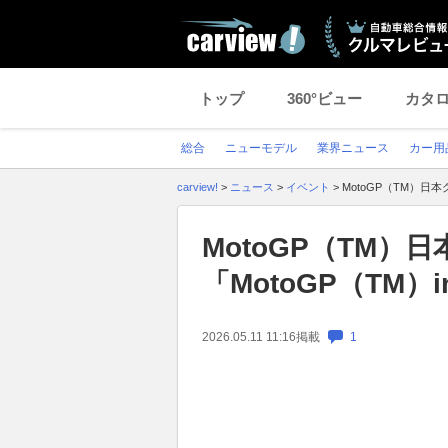
トップ
360°ビュー
カタ
総合
ニューモデル
業界ニュース
カー用
carview!
>
ニュース
>
イベント
>
MotoGP（TM）日本
MotoGP（TM
「MotoGP（TM）i
2026.05.11 11:16
掲載
1