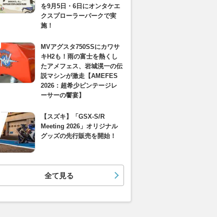
を9月5日・6日にオンタケエ
クスプローラーパークで実
施！
MVアグスタ750SSにカワサ
キH2も！雨の富士を熱くし
たアメフェス、岩城滉一の伝
説マシンが激走【AMEFES
2026：超希少ビンテージレ
ーサーの饗宴】
【スズキ】「GSX-S/R
Meeting 2026」オリジナル
グッズの先行販売を開始！
全て見る