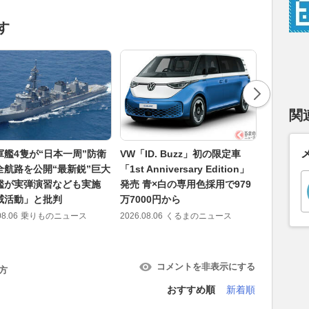
す
関
軍艦4隻が“日本一周”防衛
VW「ID. Buzz」初の限定車
ケンウッ
全航路を公開“最新鋭”巨大
「1st Anniversary Edition」
に新作登場!
艦が実弾演習なども実施
発売 青×白の専用色採用で979
ンサーはさ
威活動」と批判
万7000円から
2026.08.06
08.06
乗りものニュース
2026.08.06
くるまのニュース
コメントを非表示にする
方
おすすめ順
新着順