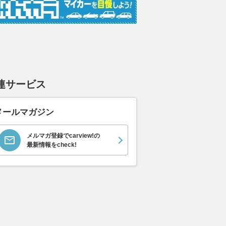
連サービス
メールマガジン
ドのミラー型ドラレコ
ヤリスクロスのGRスポーツグ
東京の街を駆
! 56fpsや高性能セ
レードが一部改良。人気装備の
E、来季はパ
すが老舗の仕事!!
標準化と外装にブラック加飾を
スター”に。
メルマガ登録でcarview!の
最新情報をcheck!
追加
たちは楽観視
ベストカーWeb
更を加えるだ
2026.08.06
AUTOSPORT web
2026.08.06
mot