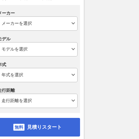
メーカー
モデル
年式
走行距離
見積りスタート