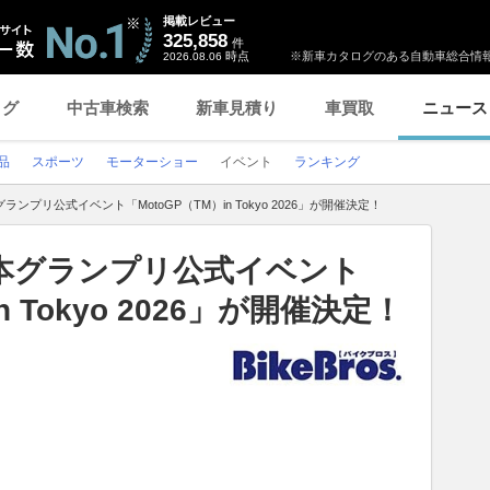
掲載レビュー
325,858
件
時点
※新車カタログのある自動車総合情報
2026.08.06
ログ
中古車検索
新車見積り
車買取
ニュース
品
スポーツ
モーターショー
イベント
ランキング
グランプリ公式イベント「MotoGP（TM）in Tokyo 2026」が開催決定！
）日本グランプリ公式イベント
n Tokyo 2026」が開催決定！