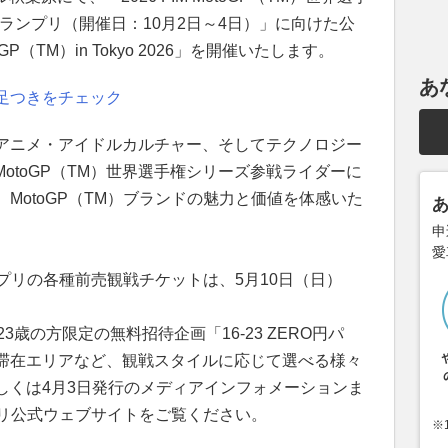
本グランプリ（開催日：10月2日～4日）」に向けた公
（TM）in Tokyo 2026」を開催いたします。
あ
足つきをチェック
アニメ・アイドルカルチャー、そしてテクノロジー
MotoGP（TM）世界選手権シリーズ参戦ライダーに
MotoGP（TM）ブランドの魅力と価値を体感いた
申
愛
ンプリの各種前売観戦チケットは、5月10日（日）
3歳の方限定の無料招待企画「16-23 ZERO円パ
滞在エリアなど、観戦スタイルに応じて選べる様々
しくは4月3日発行のメディアインフォメーションま
ンプリ公式ウェブサイトをご覧ください。
※