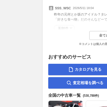
SSS_WSC
2026/5/11 18:04
昨年の元何とか坂のアイドル？タ
「好きな食べ物」だのそんなどーで
返信0件
全て
※コメントは個人の
おすすめのサービス
カタログを見る
査定相場を調べる
全国の中古車一覧
(530,788件)