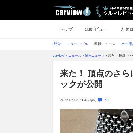
トップ
360°ビュー
カタ
総合
ニューモデル
業界ニュース
カー用
carview!
>
ニュース
>
業界ニュース
>
来た！ 頂点のさ
来た！ 頂点のさら
ックが公開
2026.05.08 21:43
掲載
68