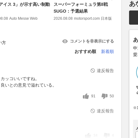
あ
 アイス 3」が示す高い制動
スーパーフォーミュラ第8戦
では品薄
SUGO：予選結果
2026.08.08
08.08
Auto Messe Web
2026.08.08
motorsport.com 日本版
コメントを非表示にする
い方
申
おすすめ順
新着順
愛
違反報告
とカッコいいですね。
より良いとの意見で溢れている。
91
50
※
違反報告
34
4