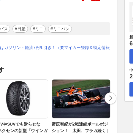
ンパス
#日産
#ミニ
#ミニバン
新
6
はガソリン・軽油7円/L引き！（要マイカー登録＆特定情報
す
中
2
EVやSUVでも滑らせな
野尻智紀が2戦連続ポールポジ
ヤマハ「X
ネクセンの新型「ウインガ
ション！ 太田、フラガ続く｜
か月 堅