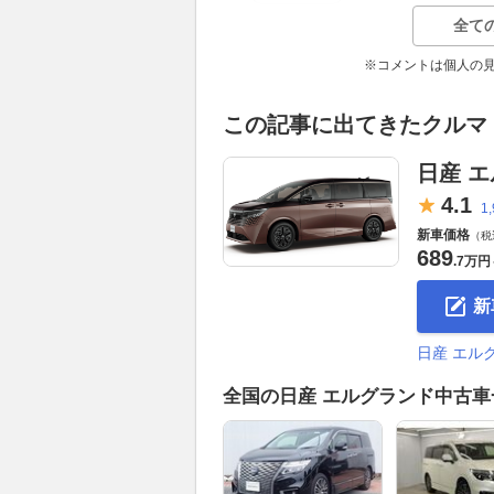
全て
※コメントは個人の
この記事に出てきたクルマ
日産 
4.
1
1
新車価格
（税
689
.
7万円
新
日産 エル
全国の日産 エルグランド中古