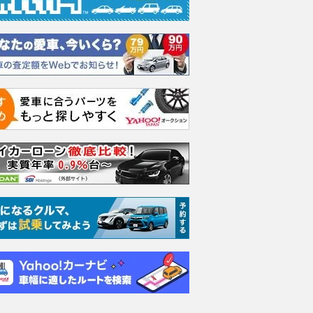
0ハイウェイス
2.5 250ハイウェイス
2.5 250ハイウェイス
3.5 
ターS
ターS
パッケ
支払総額
支払総額
支払総額
204
.
343
.
657
.
9
5
6
万円
万円