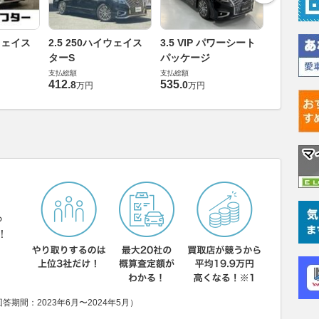
2.5 25
イウェイス
2.5 250ハイウェイス
3.5 VIP パワーシート
ターS
ターS
パッケージ
支払総額
支払総額
支払総額
203
.
9
万円
412
.
535
.
8
0
万円
万円
ら
！
期間：2023年6月〜2024年5月）