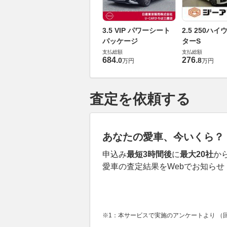
3.5 VIP パワーシート
2.5 250ハ
パッケージ
ターS
支払総額
支払総額
684
.
276
.
0
8
万円
万円
査定を依頼する
あなたの愛車、今いくら？
申込み
最短3時間後
に
最大20社
か
愛車の査定結果をWebでお知らせ
※1：本サービスで実施のアンケートより （回答