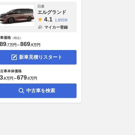
日産
エルグランド
4.
1
1,955件
マイカー登録
車価格
（税込）
89
869
.
7万円
～
.
9万円
新車見積りスタート
古車本体価格
3
679
.
6万円
～
.
0万円
中古車を検索
SR155」発売から1
ランドローバー・ディスカバリ
船底にくっつ
調なセールスで販売店
ーの2027年モデルの日本にお
色のブロック