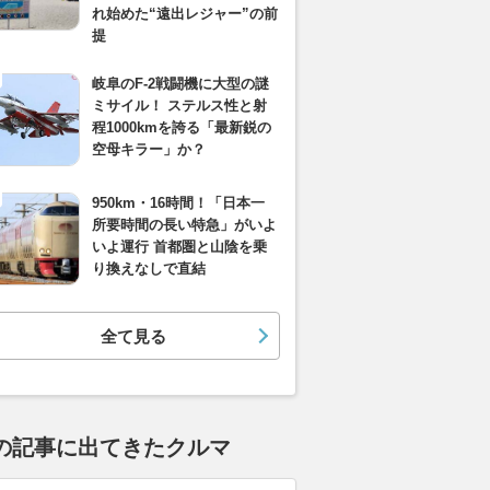
れ始めた“遠出レジャー”の前
提
岐阜のF-2戦闘機に大型の謎
ミサイル！ ステルス性と射
程1000kmを誇る「最新鋭の
空母キラー」か？
950km・16時間！「日本一
所要時間の長い特急」がいよ
いよ運行 首都圏と山陰を乗
り換えなしで直結
全て見る
の記事に出てきたクルマ