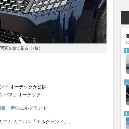
2
写真を全て見る（7枚）
ンド
オーテックが公開
ンパス
、オーテック
情報・新型エルグランド
ミアム
ミニバン
「エルグランド」。