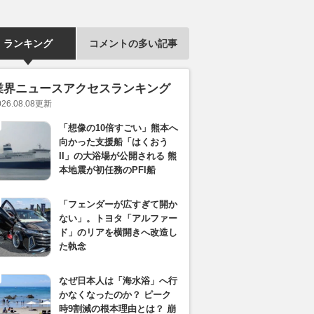
ランキング
コメントの多い記事
業界ニュースアクセスランキング
026.08.08
更新
「想像の10倍すごい」熊本へ
向かった支援船「はくおう
II」の大浴場が公開される 熊
本地震が初任務のPFI船
「フェンダーが広すぎて開か
ない」。トヨタ「アルファー
ド」のリアを横開きへ改造し
た執念
なぜ日本人は「海水浴」へ行
かなくなったのか？ ピーク
時9割減の根本理由とは？ 崩