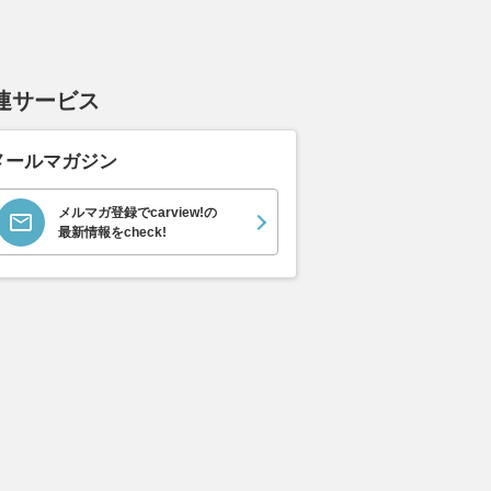
連サービス
メールマガジン
メルマガ登録でcarview!の
最新情報をcheck!