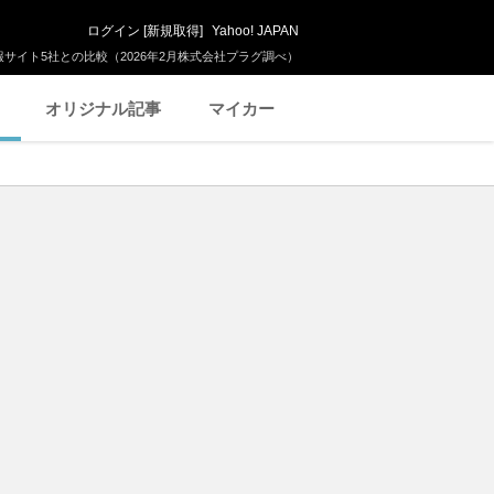
ログイン
[
新規取得
]
Yahoo! JAPAN
サイト5社との比較（2026年2月株式会社プラグ調べ）
オリジナル記事
マイカー