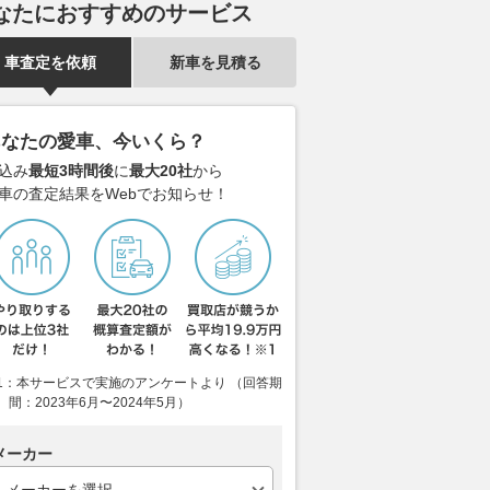
なたにおすすめのサービス
状態に
ける予約受注がスタート
自分を腐らせ
の自己犠牲”
くるまのニュース
2026.08.08
車査定を依頼
新車を見積る
カー・アンド・ドライバー
と？
2026.08.08
乗り
あなたの愛車、今いくら？
込み
最短3時間後
に
最大20社
から
車の査定結果をWebでお知らせ！
1：本サービスで実施のアンケートより （回答期
間：2023年6月〜2024年5月）
メーカー