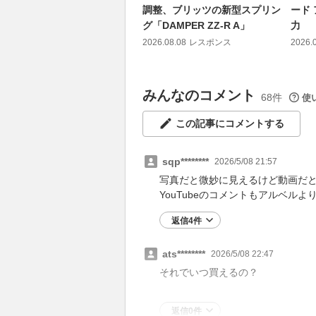
調整、ブリッツの新型スプリン
ード
グ「DAMPER ZZ-R A」
力
2026.08.08
レスポンス
2026.
みんなのコメント
68件
使
この記事にコメントする
sqp********
2026/5/08 21:57
写真だと微妙に見えるけど動画だ
YouTubeのコメントもアルベル
返信4件
ats********
2026/5/08 22:47
それでいつ買えるの？
返信0件