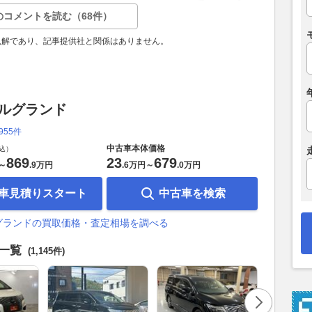
のコメントを読む（68件）
見解であり、記事提供社と関係はありません。
エルグランド
,955件
中古車本体価格
込）
869
23
679
～
.
9万円
.
6万円
～
.
0万円
車見積りスタート
中古車を検索
グランドの買取価格・査定相場を調べる
車一覧
(1,145件)