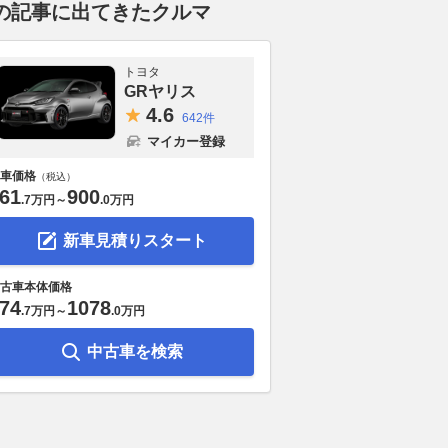
の記事に出てきたクルマ
トヨタ
GRヤリス
4.
6
642件
マイカー登録
車価格
（税込）
61
900
.
7万円
～
.
0万円
新車見積りスタート
古車本体価格
74
1078
.
7万円
～
.
0万円
中古車を検索