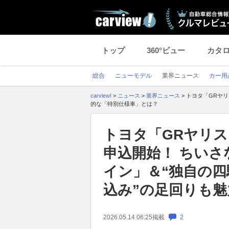
トップ
360°ビュー
カタ
総合
ニューモデル
業界ニュース
カー用
carview!
>
ニュース
>
業界ニュース
>
トヨタ「GRヤリ
的な「特別仕様車」とは？
トヨタ「GRヤリス 
申込開始！ ちい
イン」＆“独自の四
込み”の足回りも
2026.05.14 06:25
掲載
2