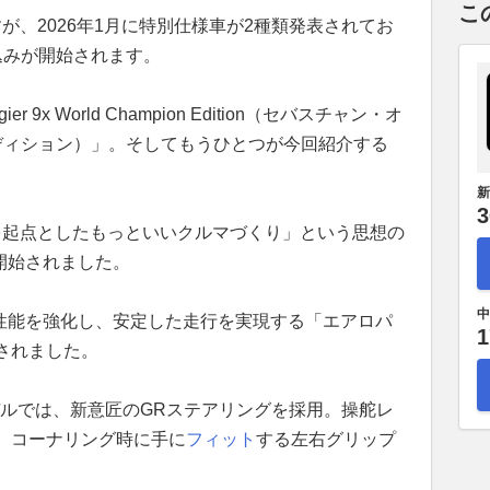
こ
が、2026年1月に特別仕様車が2種類発表されてお
込みが開始されます。
er 9x World Champion Edition（セバスチャン・オ
エディション）」。そしてもうひとつが今回紹介する
。
新
3
を起点としたもっといいクルマづくり」という思想の
が開始されました。
中
却性能を強化し、安定した走行を実現する「エアロパ
1
されました。
モデルでは、新意匠のGRステアリングを採用。操舵レ
、コーナリング時に手に
フィット
する左右グリップ