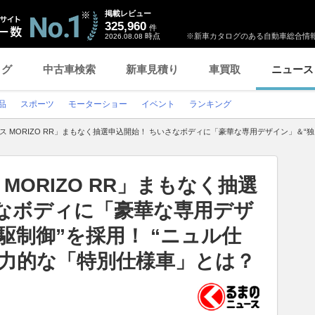
掲載レビュー
325,960
件
時点
※新車カタログのある自動車総合情報
2026.08.08
ログ
中古車検索
新車見積り
車買取
ニュース
品
スポーツ
モーターショー
イベント
ランキング
ス MORIZO RR」まもなく抽選申込開始！ ちいさなボディに「豪華な専用デザイン」＆“
MORIZO RR」まもなく抽選
さなボディに「豪華な専用デザ
駆制御”を採用！ “ニュル仕
魅力的な「特別仕様車」とは？