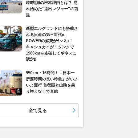
時9割減の根本理由とは？ 崩
れ始めた“遠出レジャー”の前
提
新型エルグランドにも搭載さ
れる日産の第三世代e-
POWERの燃費がヤバい！
キャシュカイが１タンクで
1980kmを走破してギネスに
認定!!
950km・16時間！「日本一
所要時間の長い特急」がいよ
いよ運行 首都圏と山陰を乗
り換えなしで直結
全て見る