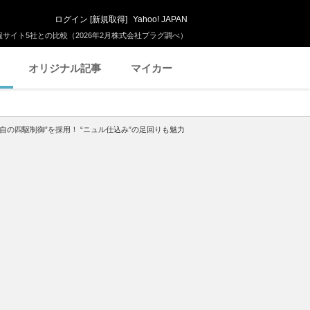
ログイン
[
新規取得
]
Yahoo! JAPAN
サイト5社との比較（2026年2月株式会社プラグ調べ）
オリジナル記事
マイカー
独自の四駆制御”を採用！ “ニュル仕込み”の足回りも魅力