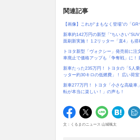
関連記事
【画像】これが“まもなく登場”の「GRヤ
新車約142万円の新型「“ちいさい”S
面刷新実施！ 1.2リッター「直4」も
トヨタ新型「ヴォクシー」発売前に注文
車廃止で価格アップも「争奪戦」に！ 
新車たった235万円！ トヨタの「5人
ッター約30キロの低燃費」！ 広い荷
新車277万円！ トヨタ「小さな高級車
転が本当に楽しい！」の声も！
文：くるまのニュース 山城颯太