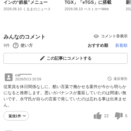
インの“鉄板”メニュー
TGX」「eTGS」に搭載
新
2026.08.10
くるまのニュース
2026.08.10
ベストカーWeb
20
みんなのコメント
コメント非表示
9件
使い方
おすすめ順
新着順
この記事にコメントする
csl********
違反報告
2026/5/13 20:59
従業員を休日関係なしに、酷い言葉で働かせる案件が今から明らか
になると推察します。悪いガバナンスが蔓延していたのは間違い無
いです。永守氏が自らの言葉で発していたのは忘れる事は出来ませ
ん。
22
5
返信1件