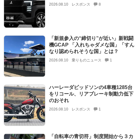
2026.08.10
レスポンス
8
「新規参入の“締切り”が近い」新戦闘
機GCAP 「入れちゃダメな国」「すん
なり認められそうな国」とは？
2026.08.10
乗りものニュース
1
ハーレーダビッドソンの4車種1285台
をリコール、リアブレーキ制動力低下
のおそれ
2026.08.10
レスポンス
1
「自転車の青切符」制度開始から３カ