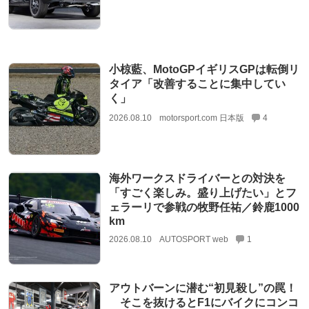
小椋藍、MotoGPイギリスGPは転倒リ
タイア「改善することに集中してい
く」
2026.08.10
motorsport.com 日本版
4
海外ワークスドライバーとの対決を
「すごく楽しみ。盛り上げたい」とフ
ェラーリで参戦の牧野任祐／鈴鹿1000
km
2026.08.10
AUTOSPORT web
1
アウトバーンに潜む“初見殺し”の罠！
そこを抜けるとF1にバイクにコンコ