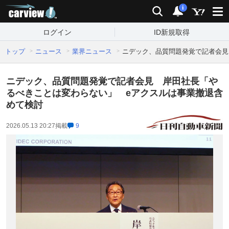
carview!
検索
通知
i
ログイン
ID新規取得
トップ
ニュース
業界ニュース
ニデック、品質問題発覚で記者会見
ニデック、品質問題発覚で記者会見 岸田社長「や
るべきことは変わらない」 eアクスルは事業撤退含
めて検討
2026.05.13 20:27
掲載
9