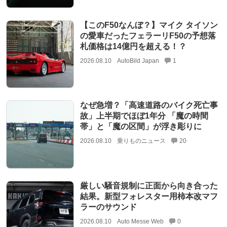
【このF50なんぼ？】マイク タイソン
の愛車だったフェラーリF50の予想落
札価格は14億円を超える！？
2026.08.10
AutoBild Japan
1
なぜ急増？「高速道路のバイク死亡事
故」上半期でほぼ1年分 「魔の時間
帯」と「魔の区間」が浮き彫りに
2026.08.10
乗りものニュース
20
厳しい騒音規制に正面から向き合った
結果。新型フォレスター用柿本改マフ
ラーのサウンド
2026.08.10
Auto Messe Web
0