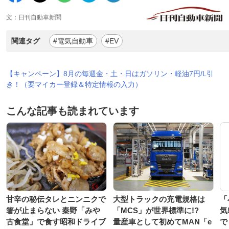
文：日刊自動車新聞
関連タグ
#電気自動車
#EV
【キャンペーン】8月の毎週金・土・日はガソリン・軽油7円/L引
き！（要マイカー登録＆特定情報の入力）
こんな記事も読まれています
甘辛の秘伝タレとニンニクで
大型トラックの充電規格は
「
箸が止まらない 秦野「みや
「MCS」が世界標準に!?
気
古食堂」で食す昭和ドライブ
量産車として初めてMAN「e
で