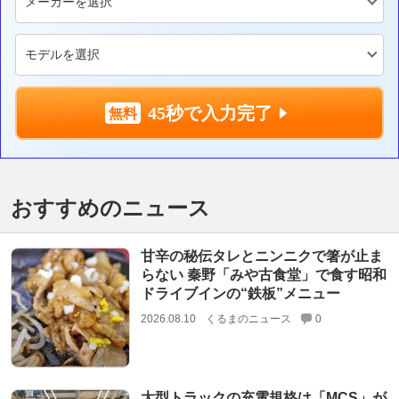
45秒で入力完了
おすすめのニュース
甘辛の秘伝タレとニンニクで箸が止ま
らない 秦野「みや古食堂」で食す昭和
ドライブインの“鉄板”メニュー
2026.08.10
くるまのニュース
0
大型トラックの充電規格は「MCS」が