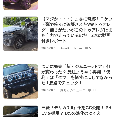
【マジか・・・】まさに奇跡！ロケッ
ト弾で粉々に破壊されたVWトゥアレ
グ 信じがたいがこのトゥアレグはま
だ自力で走っているのだ 2本の動画
付きレポート
2026.08.10
AutoBild Japan
5
ついに発売「新・ジムニー5ドア」何
が変わった？ 受注ようやく再開 「便
利」は「タフ」を犠牲に…してなかっ
た!! 悪路でチェック！
2026.08.10
乗りものニュース
11
三菱『デリカD:6』予想CG公開！ PH
EVを採用？ D:5の進化のゆくえ