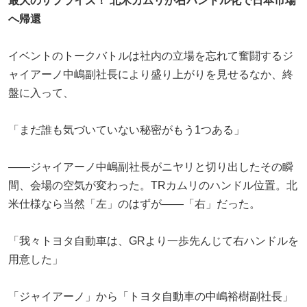
最大のサプライズ！ 北米カムリが右ハンドル化で日本市場
へ帰還
イベントのトークバトルは社内の立場を忘れて奮闘するジ
ャイアーノ中嶋副社長により盛り上がりを見せるなか、終
盤に入って、
「まだ誰も気づいていない秘密がもう1つある」
——ジャイアーノ中嶋副社長がニヤリと切り出したその瞬
間、会場の空気が変わった。TRカムリのハンドル位置。北
米仕様なら当然「左」のはずが——「右」だった。
「我々トヨタ自動車は、GRより一歩先んじて右ハンドルを
用意した」
「ジャイアーノ」から「トヨタ自動車の中嶋裕樹副社長」