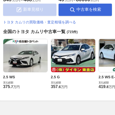
.
5万円
～
.
2万円
.
5万円
～
.
0万円
新車見積り
中古車を検索
トヨタ カムリの買取価格・査定相場を調べる
全国のトヨタ カムリ中古車一覧
(715件)
2.5 WS
2.5 G
2.5 WS E
支払総額
支払総額
支払総額
375
357
419
.
7
.
6
.
8
万円
万円
万