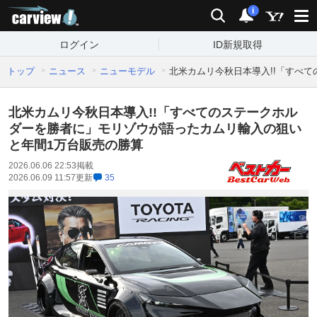
carview!
検索
通知
i
ログイン
ID新規取得
トップ
ニュース
ニューモデル
北米カムリ今秋日本導入!!「すべ
北米カムリ今秋日本導入!!「すべてのステークホル
ダーを勝者に」モリゾウが語ったカムリ輸入の狙い
と年間1万台販売の勝算
2026.06.06 22:53
掲載
2026.06.09 11:57
更新
35