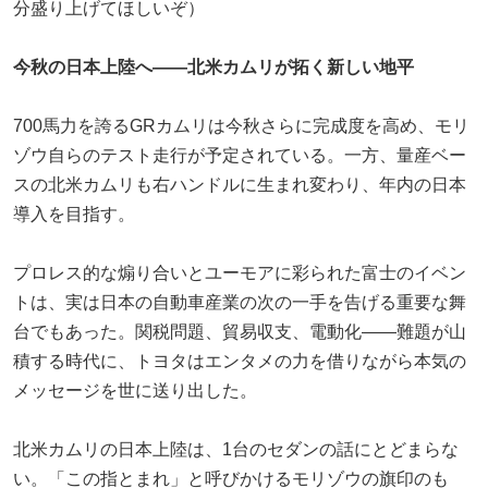
分盛り上げてほしいぞ）
今秋の日本上陸へ——北米カムリが拓く新しい地平
700馬力を誇るGRカムリは今秋さらに完成度を高め、モリ
ゾウ自らのテスト走行が予定されている。一方、量産ベー
スの北米カムリも右ハンドルに生まれ変わり、年内の日本
導入を目指す。
プロレス的な煽り合いとユーモアに彩られた富士のイベン
トは、実は日本の自動車産業の次の一手を告げる重要な舞
台でもあった。関税問題、貿易収支、電動化——難題が山
積する時代に、トヨタはエンタメの力を借りながら本気の
メッセージを世に送り出した。
北米カムリの日本上陸は、1台のセダンの話にとどまらな
い。「この指とまれ」と呼びかけるモリゾウの旗印のも