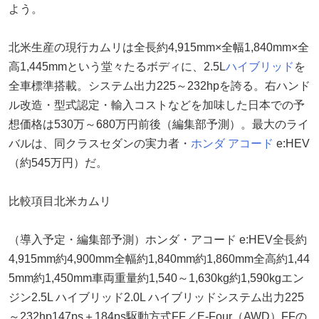
よう。
北米生産の現行カムリは全長約4,915mm×全幅1,840mm×全
高1,445mmという堂々たるボディに、2.5L
ハイブリッド
を
全車標準搭載。システム出力225～232hpを誇る。右ハンド
ル改造・型式認定・輸入コストなどを加味した日本での予
想価格は530万～680万円前後（編集部予測）。最大のライ
バルは、同クラスセダンの実力者・
ホンダ
アコード
e:HEV
（約545万円）だ。
比較項目北米カムリ
（導入予定・編集部予測）ホンダ・アコード e:HEV全長約
4,915mm約4,900mm全幅約1,840mm約1,860mm全高約1,44
5mm約1,450mm車両重量約1,540～1,630kg約1,590kgエン
ジン2.5L ハイブリッド2.0L ハイブリッドシステム出力225
～232hp147ps＋184ps駆動方式FF／E-Four（AWD）FFの