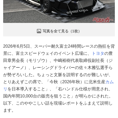
写真を全て見る（1枚）
2026年6月5日、スーパー耐久富士24時間レースの熱狂を背
景に、富士スピードウェイのイベント広場に、
トヨタ
の豊
田章男会長（モリゾウ）、中嶋裕樹代表取締役副社長（ジ
ャイアーノ）、レーシングドライバーの佐々木雅弘選手ら
が勢ぞろいした。ちょっと文脈を説明するのが難しいが、
とりあえずこの席で、「今秋（2026年秋）に北米生産
カム
リ
を日本導入すること」、「右ハンドル仕様が用意され、
国内年間10,000台の販売を狙うこと」が明らかにされた。
以下、このややこしい話を現場レポートをふまえて説明し
ます。