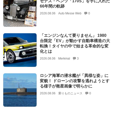
セデス・ベンツ「170S」を手に入れた
66年間の軌跡
2026.08.06
Auto Messe Web
0
「エンジンなんて要りません」 1980
台限定「EV」が動かす自動車構造の大
転換！タイヤの中で始まる革命的な変
化とは
2026.08.06
Merkmal
3
ロシア海軍の潜水艦が「異様な姿」に
変貌！ ドローンの攻撃を逃れようとす
る様子が衛星画像で明らかに
2026.08.06
乗りものニュース
0