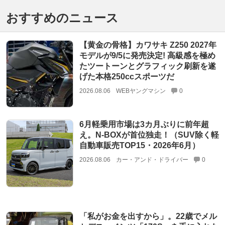
おすすめのニュース
【黄金の骨格】カワサキ Z250 2027年
モデルが9/5に発売決定! 高級感を極め
たツートーンとグラフィック刷新を遂
げた本格250ccスポーツだ
2026.08.06
WEBヤングマシン
0
6月軽乗用市場は3カ月ぶりに前年超
え。N-BOXが首位独走！（SUV除く軽
自動車販売TOP15・2026年6月）
2026.08.06
カー・アンド・ドライバー
0
「私がお金を出すから」。22歳でメル