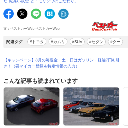
た"泥臭い執念"と「モリゾウのこだわり」
文：ベストカーWeb ベストカーWeb
関連タグ
#トヨタ
#カムリ
#SUV
#セダン
#クー
【キャンペーン】8月の毎週金・土・日はガソリン・軽油7円/L引
き！（要マイカー登録＆特定情報の入力）
こんな記事も読まれています