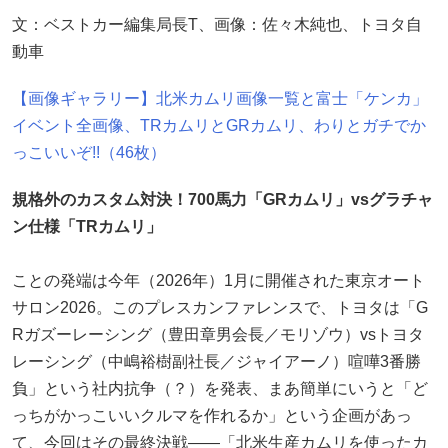
文：ベストカー編集局長T、画像：佐々木純也、トヨタ自
動車
【画像ギャラリー】北米カムリ画像一覧と富士「ケンカ」
イベント全画像、TRカムリとGRカムリ、わりとガチでか
っこいいぞ!!（46枚）
規格外のカスタム対決！700馬力「GRカムリ」vsグラチャ
ン仕様「TRカムリ」
ことの発端は今年（2026年）1月に開催された東京オート
サロン2026。このプレスカンファレンスで、トヨタは「G
Rガズーレーシング（豊田章男会長／モリゾウ）vsトヨタ
レーシング（中嶋裕樹副社長／ジャイアーノ）喧嘩3番勝
負」という社内抗争（？）を発表、まあ簡単にいうと「ど
っちがかっこいいクルマを作れるか」という企画があっ
て、今回はその最終決戦——「北米生産カムリを使ったカ