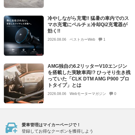
冷やしながら充電!! 猛暑の車内でのス
マホ充電にペルチェ冷却Qi2充電器が
効く!!
2026.08.06
ベストカーWeb
1
AMG独自の6.2リッターV10エンジン
を搭載した実験車両!? ひっそり生き残
っていた「CLK DTM AMG P900 プロ
トタイプ」とは
2026.08.06
Webモーターマガジン
0
愛車管理はマイカーページで！
登録してお得なクーポンを獲得しよう