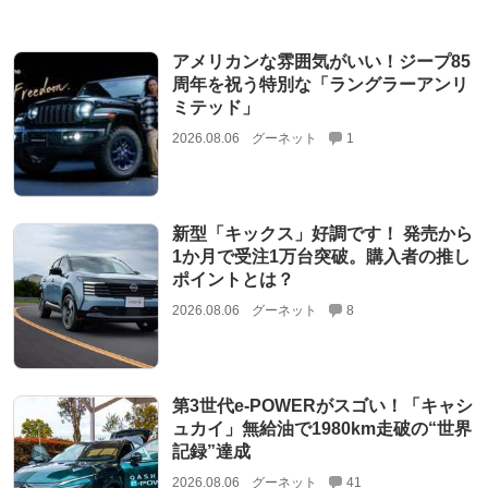
アメリカンな雰囲気がいい！ジープ85
周年を祝う特別な「ラングラーアンリ
ミテッド」
2026.08.06
グーネット
1
新型「キックス」好調です！ 発売から
1か月で受注1万台突破。購入者の推し
ポイントとは？
2026.08.06
グーネット
8
第3世代e-POWERがスゴい！「キャシ
ュカイ」無給油で1980km走破の“世界
記録”達成
2026.08.06
グーネット
41