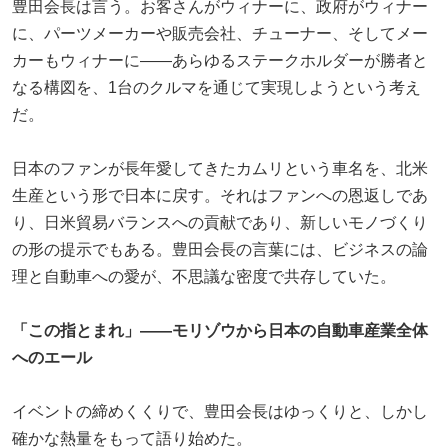
豊田会長は言う。お客さんがウィナーに、政府がウィナー
に、パーツメーカーや販売会社、チューナー、そしてメー
カーもウィナーに——あらゆるステークホルダーが勝者と
なる構図を、1台のクルマを通じて実現しようという考え
だ。
日本のファンが長年愛してきたカムリという車名を、北米
生産という形で日本に戻す。それはファンへの恩返しであ
り、日米貿易バランスへの貢献であり、新しいモノづくり
の形の提示でもある。豊田会長の言葉には、ビジネスの論
理と自動車への愛が、不思議な密度で共存していた。
「この指とまれ」——モリゾウから日本の自動車産業全体
へのエール
イベントの締めくくりで、豊田会長はゆっくりと、しかし
確かな熱量をもって語り始めた。