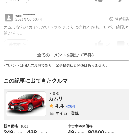
wmn********
違反報告
2026/6/07 00:44
カムリならバカでっかいトラックよりは売れるかも、だが、値段次
第だろう。
14
0
返信0件
全てのコメントを読む（35件）
※コメントは個人の見解であり、記事提供社と関係はありません。
この記事に出てきたクルマ
トヨタ
カムリ
4.
4
436件
マイカー登録
新車価格
中古車本体価格
（税込）
349
468
49
80000