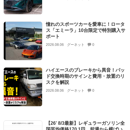
憧れのスポーツカーを愛車に！ロータ
ス「エミーラ」10台限定で特別購入サ
ポート
2026.08.06
グーネット
0
ハイエースのブレーキから異音！パッ
ド交換時期のサインと費用・放置のリ
スクを解説
2026.08.06
グーネット
0
【26’ 8/3最新】レギュラーガソリン全
国平均価格170.1円、前週から横ばい