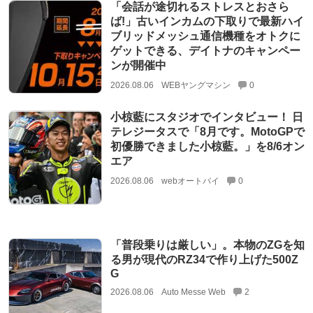
「会話が途切れるストレスとおさら
ば!」古いインカムの下取りで最新ハイ
ブリッドメッシュ通信機種をオトクに
ゲットできる、デイトナのキャンペー
ンが開催中
2026.08.06
WEBヤングマシン
0
小椋藍にスタジオでインタビュー！ 日
テレジータスで「8月です。MotoGPで
初優勝できました小椋藍。」を8/6オン
エア
2026.08.06
webオートバイ
0
「普段乗りは厳しい」。本物のZGを知
る男が現代のRZ34で作り上げた500Z
G
2026.08.06
Auto Messe Web
2