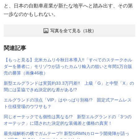
と、日本の自動車産業が新たな地平へと踏み出す、その第
一歩なのかもしれない。
写真を全て見る（1枚）
関連記事
【もっと見る】北米カムリ今秋日本導入!!「すべてのステークホル
ダーを勝者に」モリゾウが語ったカムリ輸入の狙いと年間1万台販
売の勝算（画像46枚）
新型エルグランドは実質約33.3万円差!! 上級「G」と中堅「X」の
間には妥協できぬ決定的な差がある!?
エルグランドの頂点「VIP」はやっぱり別格!? 固定式アームレス
ト仕様登場のウワサも？
同じオーテックでも個性は異なる!? 新型エルグランドの「3つの
オーテック」に隠された決定的な装備差と価格の真実！
最先端解析の横でガムテープ!! 新型GRMNカローラ開発陣が語っ