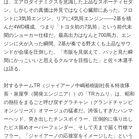
は、エアロダイナミクスを意識した上品なスポーティセダ
ン。しかしその真価は外見ではなく心臓部にあった。フロ
ントに3気筒エンジン、リアに4気筒エンジン——2基を積
んだ4WD構成、つまり「トヨタ初の7気筒」という前代未
聞のショーカー仕様だ。最高出力はなんと700馬力。エン
ジンに火が入った瞬間、2基が奏でる野太くも上品なサウ
ンドが会場を圧倒した。「市販を見据えて、パッと見た瞬
間にかっこいいと思えるクルマを目指した」と佐々木選手
は語る。
対するチームTR（ジャイアーノ中嶋裕樹副社長＆特攻隊
長・泉屋亨（開発エンジニア））の「TRカムリ」は、昭和
の熱狂をまるごと呼び戻すグラチャン（グランドチャンピ
オンシリーズ）オマージュの猛者だ。誇張しすぎたハンマ
ーヘッド、突き出したチンスポイラー、圧倒的に張り出し
たビス留めオーバーフェンダー、そして天まで届く竹槍マ
フラー。「ジャイアーノの応接室をイメージした」という