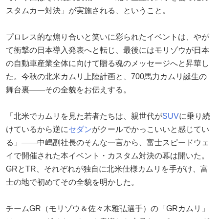
スタムカー対決」が実施される、ということ。
プロレス的な煽り合いと笑いに彩られたイベントは、やが
て衝撃の日本導入発表へと転じ、最後にはモリゾウが日本
の自動車産業全体に向けて贈る魂のメッセージへと昇華し
た。今秋の北米カムリ上陸計画と、700馬力カムリ誕生の
舞台裏——その全貌をお伝えする。
「北米でカムリを見た若者たちは、親世代が
SUV
に乗り続
けているから逆に
セダン
がクールでかっこいいと感じてい
る」——中嶋副社長のそんな一言から、富士スピードウェ
イで開催された本イベント・カスタム対決の幕は開いた。
GRとTR、それぞれが独自に北米仕様カムリを手がけ、富
士の地で初めてその全貌を明かした。
チームGR（モリゾウ＆佐々木雅弘選手）の「GRカムリ」