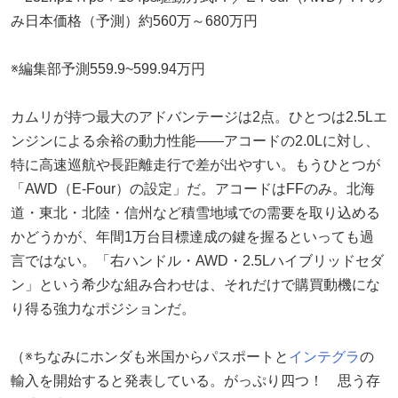
み日本価格（予測）約560万～680万円
※編集部予測559.9~599.94万円
カムリが持つ最大のアドバンテージは2点。ひとつは2.5Lエ
ンジンによる余裕の動力性能——アコードの2.0Lに対し、
特に高速巡航や長距離走行で差が出やすい。もうひとつが
「AWD（E-Four）の設定」だ。アコードはFFのみ。北海
道・東北・北陸・信州など積雪地域での需要を取り込める
かどうかが、年間1万台目標達成の鍵を握るといっても過
言ではない。「右ハンドル・AWD・2.5Lハイブリッドセダ
ン」という希少な組み合わせは、それだけで購買動機にな
り得る強力なポジションだ。
（※ちなみにホンダも米国からパスポートと
インテグラ
の
輸入を開始すると発表している。がっぷり四つ！ 思う存