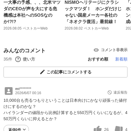
一大事の予感、、、北米マツ
NISMOヘリテージにクラシ
「
ダのCEOが声を大にする危
ックマツダ！ ホンダだけじ
ホ
機感は本社へのSOSなの
ゃない国産メーカー各社の
ン
か!?!?
「ネオクラ復活」最前線！
成
2026.08.05
ベストカーWeb
2026.08.02
ベストカーWeb
20
みんなのコメント
コメント非表示
35件
使い方
おすすめ順
新着順
この記事にコメントする
mt********
違反報告
2026/6/07 00:16
10,000台も売るつもりということは日本向けにかなり頑張った値付
けにするのかな？
ハイランダーの値段から比例計算すると550万円くらいになるが、4
50万円くらいに抑えるとか？
26
4
返信0件