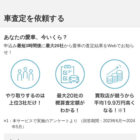
車査定を依頼する
あなたの愛車、今いくら？
申込み
最短3時間後
に
最大20社
から愛車の査定結果をWebでお知ら
せ！
※1：本サービスで実施のアンケートより （回答期間：2023年6月〜2024
年5月）