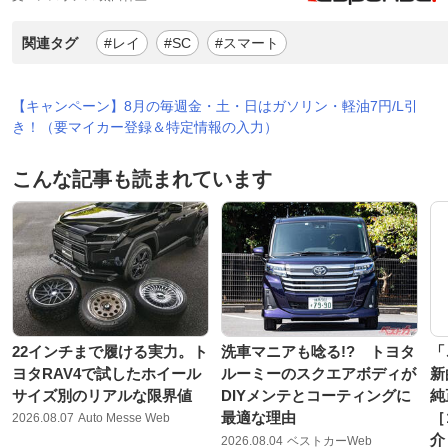
関連タグ
#レイ
#SC
#スマート
【キャンペーン】8月の毎週金・土・日はガソリン・軽油7円/L引
き！（要マイカー登録＆特定情報の入力）
こんな記事も読まれています
22インチまで履ける実力。ト
洗車マニアも唸る!? トヨタ
「
ヨタRAV4で試したホイール
ルーミーのスクエアボディが
新
サイズ別のリアルな限界値
DIYメンテとコーティングに
純
最適な理由
［
2026.08.07
Auto Messe Web
介
2026.08.04
ベストカーWeb