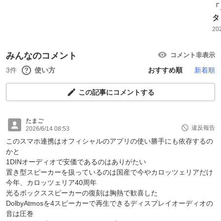
「
タ
20
みんなのコメント
コメント非表示
3件
使い方
おすすめ順
新着順
この記事にコメントする
たまご
違反報告
2026/6/14 08:53
このスマホ連携はオフィシャルのアプリの使い勝手にも依存するの
かと
1DINオーディオで安価であるのはありがたい
置き型スピーカーを扱っているのは国産で今やカロッツェリアだけ
今年、カロッツェリア40周年
光るボックススピーカーの復刻は胸熱で歓喜した
DolbyAtmosを4スピーカーで再生できるディスプレイオーディオの
音は圧巻