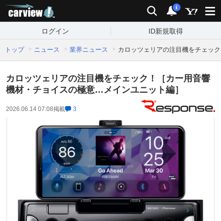
carview!
検索
通知
i
ログイン
ID新規取得
トップ
ニュース
業界ニュース
カロッツェリアの注目機をチェック
カロッツェリアの注目機をチェック！［カー用音響
機材・チョイスの極意…メインユニット編］
2026.06.14 07:08
掲載
3