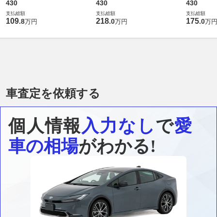
430
430
430
支払総額
支払総額
支払総額
109
218
175
.
8
.
0
.
0
万円
万円
万
車査定を依頼する
個人情報
入力なし
で
愛
車の相場
がわかる!