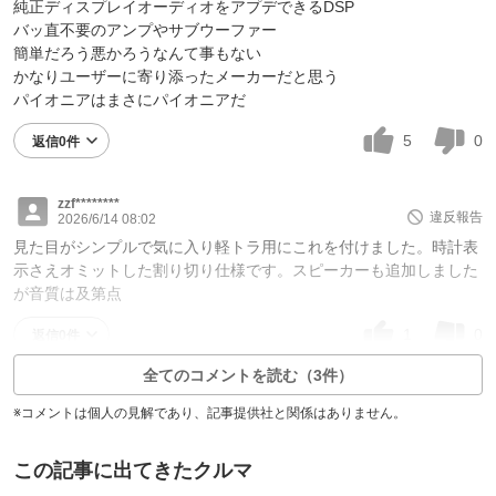
純正ディスプレイオーディオをアプデできるDSP
バッ直不要のアンプやサブウーファー
簡単だろう悪かろうなんて事もない
かなりユーザーに寄り添ったメーカーだと思う
パイオニアはまさにパイオニアだ
5
0
返信0件
zzf********
違反報告
2026/6/14 08:02
見た目がシンプルで気に入り軽トラ用にこれを付けました。時計表
示さえオミットした割り切り仕様です。スピーカーも追加しました
が音質は及第点
1
0
返信0件
全てのコメントを読む（3件）
※コメントは個人の見解であり、記事提供社と関係はありません。
この記事に出てきたクルマ