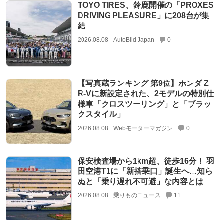
TOYO TIRES、鈴鹿開催の「PROXES
DRIVING PLEASURE」に208台が集
結
2026.08.08
AutoBild Japan
0
【写真蔵ランキング 第9位】ホンダ Z
R-Vに新設定された、2モデルの特別仕
様車「クロスツーリング」と「ブラッ
クスタイル」
2026.08.08
Webモーターマガジン
0
保安検査場から1km超、徒歩16分！ 羽
田空港T1に「新搭乗口」誕生へ…知ら
ぬと「乗り遅れ不可避」な内容とは
2026.08.08
乗りものニュース
11