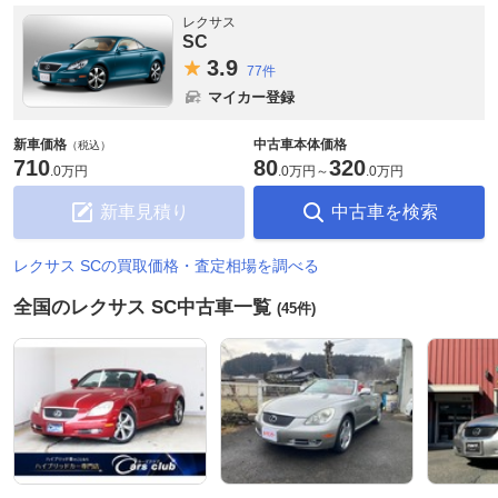
レクサス
SC
3.
9
77件
マイカー登録
新車価格
中古車本体価格
（税込）
710
80
320
.
0万円
.
0万円
～
.
0万円
新車見積り
中古車を検索
レクサス SCの買取価格・査定相場を調べる
全国のレクサス SC中古車一覧
(45件)