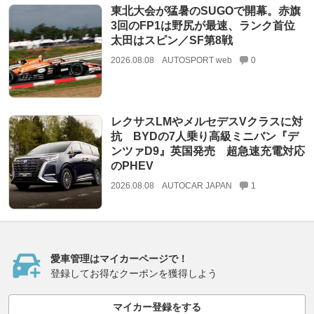
東北大会が猛暑のSUGOで開幕。赤旗
3回のFP1は野尻が最速、ランク首位
太田はスピン／SF第8戦
2026.08.08
AUTOSPORT web
0
レクサスLMやメルセデスVクラスに対
抗 BYDの7人乗り高級ミニバン『デ
ンツァD9』英国発売 超急速充電対応
のPHEV
2026.08.08
AUTOCAR JAPAN
1
愛車管理はマイカーページで！
登録してお得なクーポンを獲得しよう
マイカー登録をする