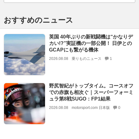
おすすめのニュース
英国 40年ぶりの新戦闘機は“かなりデ
カい!?”実証機の一部公開！ 日伊との
GCAPにも繋がる機体
2026.08.08
乗りものニュース
1
野尻智紀がトップタイム。コースオフ
での赤旗も相次ぐ｜スーパーフォーミ
ュラ第8戦SUGO：FP1結果
2026.08.08
motorsport.com 日本版
0