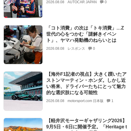
2026.08.08
AUTOCAR JAPAN
0
「コト消費」の次は「トキ消費」…Z
世代の心をつかむ「謎解きイベン
ト」、ヤマハ発動機のねらいとは
2026.08.08
レスポンス
0
【海外F1記者の視点】大きく躓いたア
ストンマーティン・ホンダ。しかし近
い将来、ドライバーたちにとって魅力
的な選択肢になる可能性
2026.08.08
motorsport.com 日本版
1
【軽井沢モーターギャザリング2026】
9月5日・6日に開催予定。「Heritage t