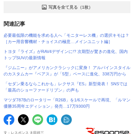
写真を全て見る（1枚）
関連記事
必要最低限の機能を求める人へ「モニターレス機」の選択キモは？
［カー用音響機材・チョイスの極意…メインユニット編］
トヨタ『ライズ』がRAV4デザインに!? 次期型が驚きの進化、国内
トップSUVの最新情報
『ジムニー』がアメリカンクラシックに変身！ アルパインスタイル
のカスタムカー『ベアス』が「5型」ベースに進化、338万円から
「セダン乗るならこれかも」レクサス『ES』新型発表！ SNSでは
「最高のショーファードリブン」の声も
マツダ787Bのロータリー「R26B」を1/6スケールで再現、「ルマン
優勝35周年エディション」発売…17万9300円
文：レスポンス 太田祥三