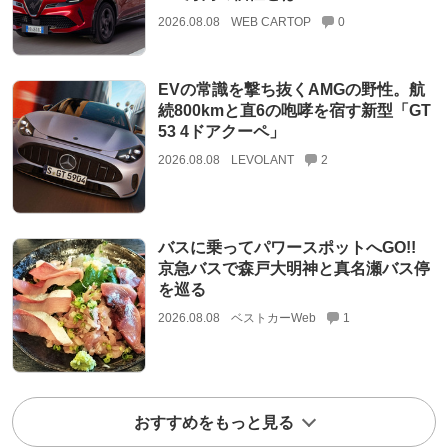
2026.08.08
WEB CARTOP
0
EVの常識を撃ち抜くAMGの野性。航
続800kmと直6の咆哮を宿す新型「GT
53 4ドアクーペ」
2026.08.08
LEVOLANT
2
バスに乗ってパワースポットへGO!!
京急バスで森戸大明神と真名瀬バス停
を巡る
2026.08.08
ベストカーWeb
1
おすすめをもっと見る