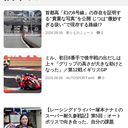
首都高「幻の8号線」の存在を証明す
る“貴重な写真”を公開 じつは“微妙す
ぎる扱い”で現存する路線!?
2026.08.08
乗りものニュース
0
ミル、初日8番手で後半戦の出だしは
上々「グリップの高さが大きな助けと
なった」／第12戦イギリスGP
2026.08.08
AUTOSPORT web
0
【レーシングドライバー塚本ナナミの
スーパー耐久参戦記】第5回：オート
ポリスで向き合った、自分の課題