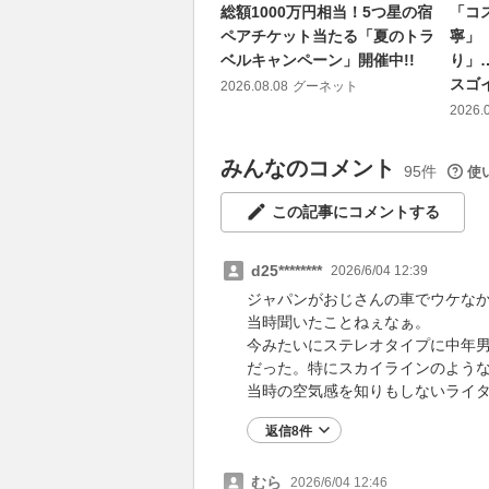
総額1000万円相当！5つ星の宿
「コ
ペアチケット当たる「夏のトラ
寧」
ベルキャンペーン」開催中!!
り」
スゴ
2026.08.08
グーネット
2026.
みんなのコメント
95件
使
この記事にコメントする
d25********
2026/6/04 12:39
ジャパンがおじさんの車でウケな
当時聞いたことねぇなぁ。
今みたいにステレオタイプに中年
だった。特にスカイラインのよう
当時の空気感を知りもしないライ
返信8件
むら
2026/6/04 12:46