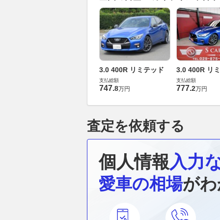
3.0 400R リミテッド
3.0 400R 
支払総額
支払総額
747
.
777
.
8
2
万円
万円
査定を依頼する
個人情報
入力
愛車の相場
がわ