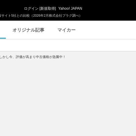
ログイン
[
新規取得
]
Yahoo! JAPAN
サイト5社との比較（2026年2月株式会社プラグ調べ）
オリジナル記事
マイカー
しかし今、評価が高まり中古価格が急騰中！