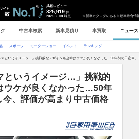
掲載レビュー
325,919
件
時点
※新車カタログのある自動車総合情報
2026.08.08
ログ
中古車検索
新車見積り
車買取
ニュース
品
スポーツ
モーターショー
イベント
ランキング
ルマというイメージ…」挑戦的なデザインも当時はウケが良くなかった…50年前の日産車。
マというイメージ…」挑戦的
はウケが良くなかった…50年
し今、評価が高まり中古価格