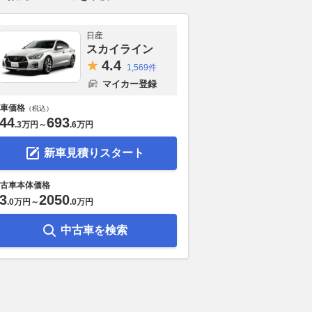
日産
スカイライン
4.
4
1,569件
マイカー登録
車価格
（税込）
44
693
.
3万円
～
.
6万円
新車見積りスタート
古車本体価格
3
2050
.
0万円
～
.
0万円
中古車を検索