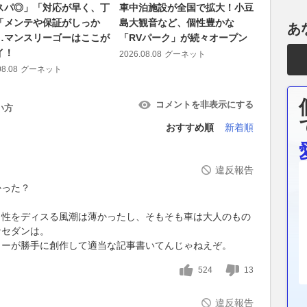
スパ◎」「対応が早く、丁
車中泊施設が全国で拡大！小豆
ジープの
「メンテや保証がしっか
島大観音など、個性豊かな
選択肢！
あ
…マンスリーゴーはここが
「RVパーク」が続々オープン
品ブラン
イ！
2026.08.08
グーネット
2026.08.08
08.08
グーネット
コメントを非表示にする
い方
おすすめ順
新着順
違反報告
かった？
男性をディスる風潮は薄かったし、そもそも車は大人のもの
なセダンは。
ターが勝手に創作して適当な記事書いてんじゃねえぞ。
524
13
違反報告