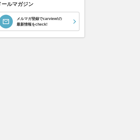
メールマガジン
メルマガ登録でcarview!の
最新情報をcheck!