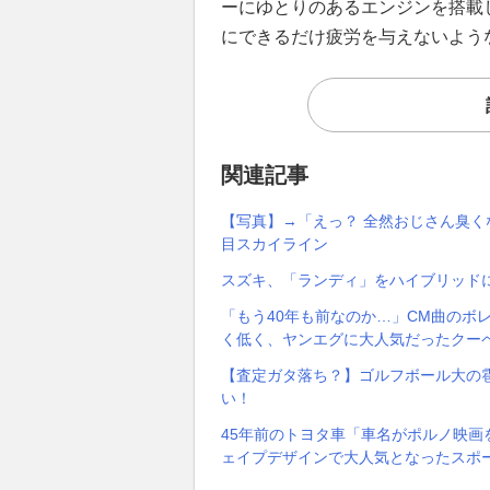
ーにゆとりのあるエンジンを搭載
にできるだけ疲労を与えないよう
関連記事
【写真】→「えっ？ 全然おじさん臭く
目スカイライン
スズキ、「ランディ」をハイブリッド
「もう40年も前なのか…」CM曲のボ
く低く、ヤンエグに大人気だったクー
【査定ガタ落ち？】ゴルフボール大の
い！
45年前のトヨタ車「車名がポルノ映
ェイプデザインで大人気となったスポ