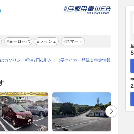
#ヨーロッパ
#ラッシュ
#スマート
新
5
はガソリン・軽油7円/L引き！（要マイカー登録＆特定情報
中
す
2