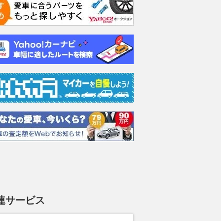
タイプP
3.0 400R
3.0 GT
3.0 
支払総額
支払総額
支払総額
527
.
368
.
393
.
2
5
8
万円
万円
連サービス