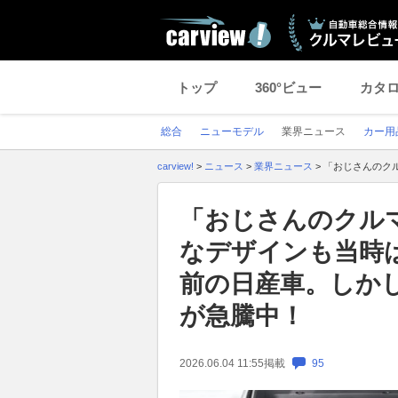
トップ
360°ビュー
カタ
総合
ニューモデル
業界ニュース
カー用
carview!
>
ニュース
>
業界ニュース
>
「おじさんのク
「おじさんのクル
なデザインも当時
前の日産車。しか
が急騰中！
2026.06.04 11:55
掲載
95