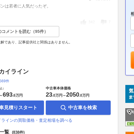
パンは若者に人気だったぞ。
342
7
のコメントを読む（95件）
見解であり、記事提供社と関係はありません。
スカイライン
,569件
中古車本体価格
込）
693
23
2050
～
.
6万円
.
0万円
～
.
0万円
車見積りスタート
中古車を検索
イラインの買取価格・査定相場を調べる
車一覧
(838件)