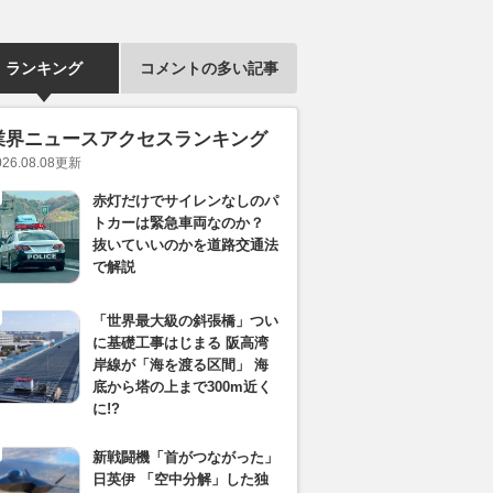
ランキング
コメントの多い記事
業界ニュースアクセスランキング
026.08.08
更新
赤灯だけでサイレンなしのパ
トカーは緊急車両なのか？
抜いていいのかを道路交通法
で解説
「世界最大級の斜張橋」つい
に基礎工事はじまる 阪高湾
岸線が「海を渡る区間」 海
底から塔の上まで300m近く
に!?
新戦闘機「首がつながった」
日英伊 「空中分解」した独