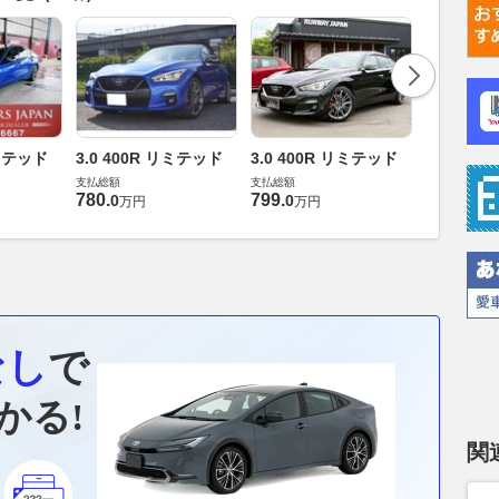
リミテッド
3.0 400R リミテッド
3.0 400R リミテッド
3.0 GT 
支払総額
支払総額
支払総額
780
.
799
.
360
.
0
0
5
万円
万円
万円
なし
で
かる!
関