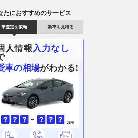
メンテナンスに新たな
BMW、走りを研ぎ澄ました限
路上駐車をす
メーカー承認の補修部
定モデル「M2 CS エディショ
に。最新調査
なたにおすすめのサービス
ド導入
ンエッジ」
は？パーク24
グーネット
2026.08.08
グーネット
2026.08.08
グー
車査定を依頼
新車を見積る
個人情報
入力なし
で
愛車の相場
がわかる!