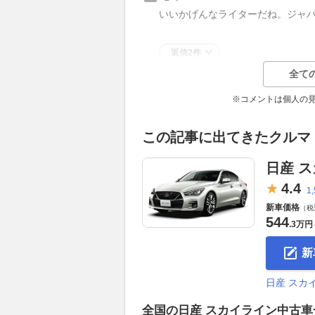
いいかげんなライターだね。ジャ
返信2件
全て
※コメントは個人の
この記事に出てきたクルマ
日産 
4.
4
1
新車価格
（税
544
.
3万円
新
日産 スカ
全国の日産 スカイライン中古