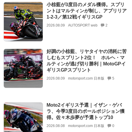
小椋藍が3度目のメダル獲得。スプリ
ントはマルティンが制し、アプリリア
1-2-3／第12戦イギリスGP
2026.08.09
AUTOSPORT web
2
好調の小椋藍、リヤタイヤの消耗に苦
しむもスプリント2位！ ホルヘ・マ
ルティンが逃げ切り勝利｜MotoGPイ
ギリスGPスプリント
2026.08.09
motorsport.com 日本版
5
Moto2イギリス予選｜イザン・ゲバ
ラ、今季3度目のポールポジション獲
得。佐々木歩夢が予選トップ10
2026.08.08
motorsport.com 日本版
0