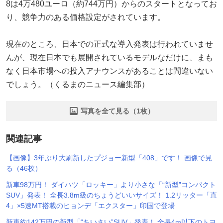
8は4万480ユーロ（約744万円）からのスタートとなってお
り、競争力のある価格設定がされています。
現在のところ、日本での正式な導入発表は行われていませ
んが、現在日本でも展開されているモデルなだけに、まも
なく日本市場への投入アナウンスがあることは間違いない
でしょう。（くるまのニュース編集部）
写真を全て見る（1枚）
関連記事
【画像】3年ぶり大刷新したプジョー新型「408」です！ 画像で見
る（46枚）
新車98万円！ ダイハツ「ロッキー」より小さな「“新型”コンパクト
SUV」発表！ 全長3.8m級のちょうどいいサイズ！ 1.2リッター「直
4」×5速MT搭載のヒョンデ「エクスター」印国で登場
新車約142万円の新型「“ちいさい”SUV」発表！ 全長4m以下のトヨ