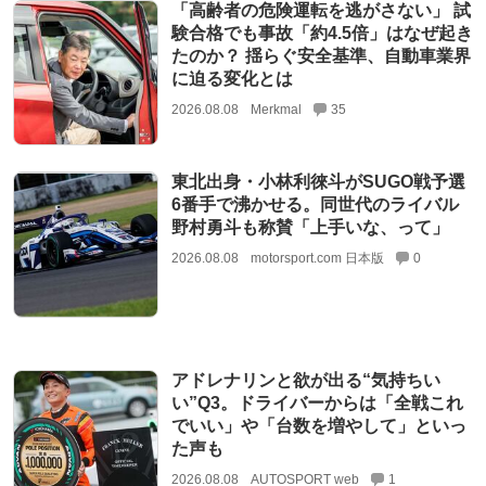
「高齢者の危険運転を逃がさない」 試
験合格でも事故「約4.5倍」はなぜ起き
たのか？ 揺らぐ安全基準、自動車業界
に迫る変化とは
2026.08.08
Merkmal
35
東北出身・小林利徠斗がSUGO戦予選
6番手で沸かせる。同世代のライバル
野村勇斗も称賛「上手いな、って」
2026.08.08
motorsport.com 日本版
0
アドレナリンと欲が出る“気持ちい
い”Q3。ドライバーからは「全戦これ
でいい」や「台数を増やして」といっ
た声も
2026.08.08
AUTOSPORT web
1