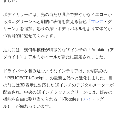
ました。
ボディカラーには、光の当たり具合で鮮やかなイエローか
ら深いグリーンへと劇的に表情を変える新色「
フレア
・グ
リーン」を追加。彫りの深いボディパネルをより立体的か
つ官能的に魅せてくれます。
足元には、幾何学模様が特徴的な19インチの「Adakite（ア
ダカイト）」アルミホイールが新たに設定されました。
ドライバーを包み込むようなインテリアは、お馴染みの
「PEUGEOT i-Cockpit」の最新世代へと進化しました。目
の前には3D表示に対応した10インチのデジタルメーターが
配置され、中央の10インチタッチスクリーンには、好みの
機能を自由に割り当てられる「i-Toggles（
アイ
・トグ
ル）」が備わっています。