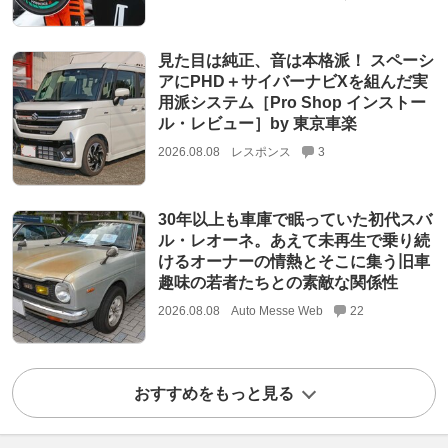
見た目は純正、音は本格派！ スペーシ
アにPHD＋サイバーナビXを組んだ実
用派システム［Pro Shop インストー
ル・レビュー］by 東京車楽
2026.08.08
レスポンス
3
30年以上も車庫で眠っていた初代スバ
ル・レオーネ。あえて未再生で乗り続
けるオーナーの情熱とそこに集う旧車
趣味の若者たちとの素敵な関係性
2026.08.08
Auto Messe Web
22
おすすめをもっと見る