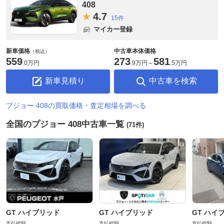
408
4.
7
15件
マイカー登録
新車価格
中古車本体価格
（税込）
559
273
581
.
0万円
.
9万円
～
.
5万円
新車見積り
中古車を検索
プジョー 408の買取価格・査定相場を調べる
全国のプジョー 408中古車一覧
(71件)
GT ハイブリッド
GT ハイブリッド
GT ハイ
支払総額
支払総額
支払総額