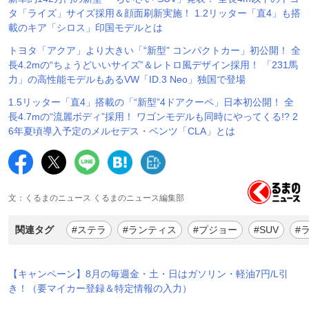
タ「ライズ」サイズ採用＆顔面刷新実施！ 1.2リッター「直4」も搭
載のキア「シロス」印国モデルとは
トヨタ「アクア」より大きい「“新型” コンパクトカー」初公開！ 全
長4.2mの“ちょうどいいサイズ”＆レトロ風デザイン採用！ 「231馬
力」の高性能モデルもあるVW「ID.3 Neo」独国で登場
1.5リッター「直4」搭載の「“新型”4ドアクーペ」日本初公開！ 全
長4.7mの“流麗ボディ”採用！ ワゴンモデルも同時にやってくる!? 2
6年夏頃導入予定のメルセデス・ベンツ「CLA」とは
文：くるまのニュース くるまのニュース編集部
関連タグ
#ステラ
#ランティス
#プジョー
#SUV
#
【キャンペーン】8月の毎週金・土・日はガソリン・軽油7円/L引
き！（要マイカー登録＆特定情報の入力）