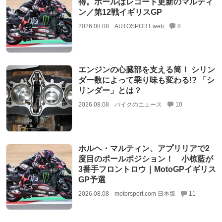
得。ポールはレコード更新のマルティ
ン／第12戦イギリスGP
2026.08.08
AUTOSPORT web
8
エンジンの心臓部を支える筒！ シリン
ダー数によって乗り味も変わる!? 「シ
リンダー」とは？
2026.08.08
バイクのニュース
10
ホルヘ・マルティン、アプリリアで2
度目のポールポジション！ 小椋藍が
3番手フロントロウ｜MotoGPイギリス
GP予選
2026.08.08
motorsport.com 日本版
11