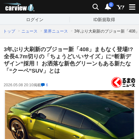
carview!
検索
通知
i
ログイン
ID新規取得
トップ
ニュース
業界ニュース
3年ぶり大刷新のプジョー新「408」
3年ぶり大刷新のプジョー新「408」まもなく登場!?
全長4.7m切りの「ちょうどいいサイズ」に“斬新デ
ザイン”採用！ お洒落な新色グリーンもある新たな
「“クーペ”SUV」とは
2026.05.08 20:10
掲載
6