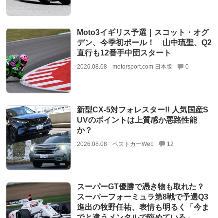
Moto3イギリス予選｜スコット・オグ
デン、今季初ポール！ 山中琉聖、Q2
直行も12番手中団スタート
2026.08.08
motorsport.com 日本版
0
新型CX-5対フォレスター!! 人気国産S
UVのポイントは上質感か悪路性能
か？
2026.08.08
ベストカーWeb
12
スーパーGT優勝で憑き物も取れた？
スーパーフォーミュラ第8戦で予選Q3
進出の牧野任祐、表情も明るく「今ま
でと違うメンタルで臨めている」