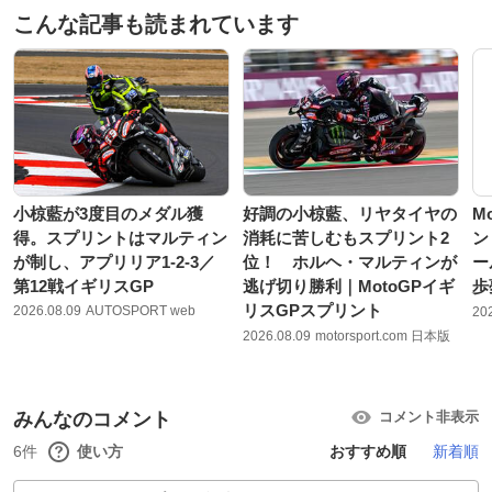
こんな記事も読まれています
小椋藍が3度目のメダル獲
好調の小椋藍、リヤタイヤの
M
得。スプリントはマルティン
消耗に苦しむもスプリント2
ン
が制し、アプリリア1-2-3／
位！ ホルヘ・マルティンが
ー
第12戦イギリスGP
逃げ切り勝利｜MotoGPイギ
歩
リスGPスプリント
2026.08.09
AUTOSPORT web
20
2026.08.09
motorsport.com 日本版
みんなのコメント
コメント非表示
6件
使い方
おすすめ順
新着順