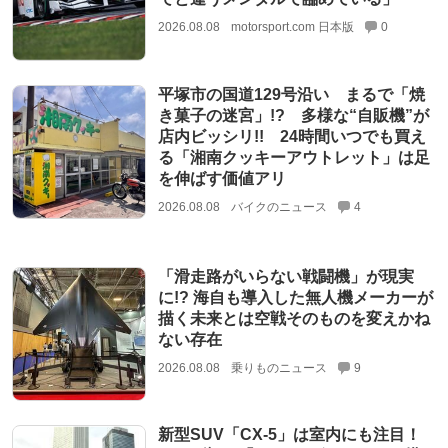
2026.08.08
motorsport.com 日本版
0
平塚市の国道129号沿い まるで「焼
き菓子の迷宮」!? 多様な“自販機”が
店内ビッシリ!! 24時間いつでも買え
る「湘南クッキーアウトレット」は足
を伸ばす価値アリ
2026.08.08
バイクのニュース
4
「滑走路がいらない戦闘機」が現実
に!? 海自も導入した無人機メーカーが
描く未来とは空戦そのものを変えかね
ない存在
2026.08.08
乗りものニュース
9
新型SUV「CX-5」は室内にも注目！