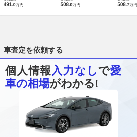
491
508
508
.
0
.
0
.
7
万円
万円
万
車査定を依頼する
個人情報
入力なし
で
愛
車の相場
がわかる!