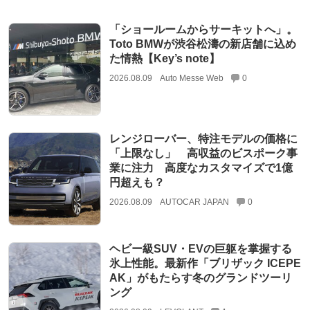
「ショールームからサーキットへ」。
Toto BMWが渋谷松濤の新店舗に込め
た情熱【Key’s note】
2026.08.09
Auto Messe Web
0
レンジローバー、特注モデルの価格に
「上限なし」 高収益のビスポーク事
業に注力 高度なカスタマイズで1億
円超えも？
2026.08.09
AUTOCAR JAPAN
0
ヘビー級SUV・EVの巨躯を掌握する
氷上性能。最新作「ブリザック ICEPE
AK」がもたらす冬のグランドツーリ
ング