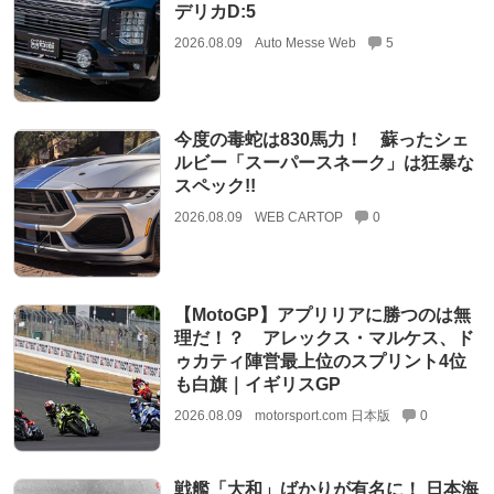
デリカD:5
2026.08.09
Auto Messe Web
5
今度の毒蛇は830馬力！ 蘇ったシェ
ルビー「スーパースネーク」は狂暴な
スペック!!
2026.08.09
WEB CARTOP
0
【MotoGP】アプリリアに勝つのは無
理だ！？ アレックス・マルケス、ド
ゥカティ陣営最上位のスプリント4位
も白旗｜イギリスGP
2026.08.09
motorsport.com 日本版
0
戦艦「大和」ばかりが有名に！ 日本海