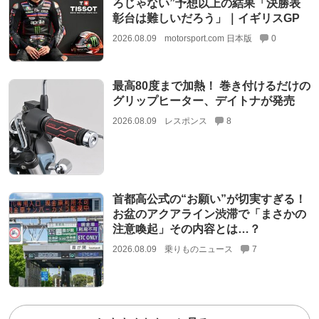
ろじゃない”予想以上の結果「決勝表
彰台は難しいだろう」｜イギリスGP
2026.08.09
motorsport.com 日本版
0
最高80度まで加熱！ 巻き付けるだけの
グリップヒーター、デイトナが発売
2026.08.09
レスポンス
8
首都高公式の“お願い”が切実すぎる！
お盆のアクアライン渋滞で「まさかの
注意喚起」その内容とは…？
2026.08.09
乗りものニュース
7