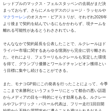
レッドブルのマックス・フェルスタッペンの去就がまだ決
まっておらず、さらにメルセデスのジョージ・ラッセルや
マクラーレン
のオスカー・ピアストリが、それぞれ2026年
より後まで契約を結んでいるにもかかわらず、現チームを
離れる可能性があるとうわさされている。
そんななかで契約延長を公表したことで、ルクレールはド
ライバー市場に関するあらゆる憶測から完全に切り離され
た。それにより、フェラーリもルクレールも安定した環境
を得て、グランプリ優勝とワールドチャンピオン獲得とい
う目標に集中し続けることができる。
また、モナコGP前にこの発表を行ったことによって、今季
ここまで未勝利というフェラーリにとって都合の悪い話題
からメディアの目を一時的にそらす効果もある。ルクレー
ルやフレデリック・バスール代表は、フリー走行1回目開
始前から不快な質問攻めに遭うことを避けられるだろう。