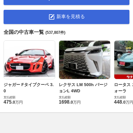
新車を見積る
全国の中古車一覧
(537,807件)
ジャガー Fタイプクーペ 3.
レクサス LM 500h バージ
ロータス 
0
ョンL 4WD
ォーラ
支払総額
支払総額
支払総額
475
1698
448
.
0
.
0
.
0
万円
万円
万