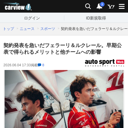
carview!
検索
通知
i
ログイン
ID新規取得
トップ
ニュース
スポーツ
契約発表を急いだフェラーリ＆ルクレー
契約発表を急いだフェラーリ＆ルクレール。早期公
表で得られるメリットと他チームへの影響
2026.06.04 17:33
掲載
8