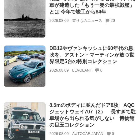
軍が建造した「もう一隻の最強戦艦」
とは 今年で竣工から84年
2026.08.09
乗りものニュース
20
DB12やヴァンキッシュに60年代の息
吹を。アストン・マーティンが放つ世
界限定5台の特別コレクション
2026.08.09
LEVOLANT
0
8.5mのボディに並んだドア8枚 AQC
ジェットウェイ707（2） 長すぎて駐
車場から出られる気がしない 博物館
の目玉コレクション
2026.08.09
AUTOCAR JAPAN
0