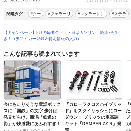
文：AUTOSPORT web
関連タグ
#クー
#フェラーリ
#マクラーレン
#ステラ
【キャンペーン】8月の毎週金・土・日はガソリン・軽油7円/L引
き！（要マイカー登録＆特定情報の入力）
こんな記事も読まれています
今にも走りそうな電話ボック
『カローラクロスハイブリッ
「
スに「国鉄」の文字 歩けば
ド』をスタイリッシュにロー
た
発見だらけ、新潟「鉄道の
ダウン！ ブリッツの車高調
プ
街」が鉄道愛にあふれすぎ！
キット「DAMPER ZZ-R」発
カ
売
20
2026.08.09
乗りものニュース