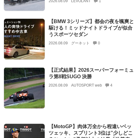
2026.08.09
LEVOLANT
1
【BMW 3シリーズ】都会の夜を颯爽と
駆ける！ミッドナイトドライブが似合
うスポーツセダン
2026.08.09
グーネット
0
【正式結果】2026スーパーフォーミュ
ラ第8戦SUGO 決勝
2026.08.09
AUTOSPORT web
4
【MotoGP】肉体万全から程遠いベッ
ツェッキ、スプリント3位は”少しどこ