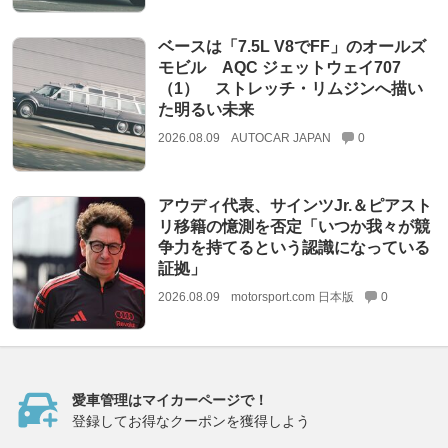
ベースは「7.5L V8でFF」のオールズ
モビル AQC ジェットウェイ707
（1） ストレッチ・リムジンへ描い
た明るい未来
2026.08.09
AUTOCAR JAPAN
0
アウディ代表、サインツJr.＆ピアスト
リ移籍の憶測を否定「いつか我々が競
争力を持てるという認識になっている
証拠」
2026.08.09
motorsport.com 日本版
0
愛車管理はマイカーページで！
登録してお得なクーポンを獲得しよう