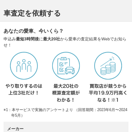
車査定を依頼する
あなたの愛車、今いくら？
申込み
最短3時間後
に
最大20社
から愛車の査定結果をWebでお知ら
せ！
※1：本サービスで実施のアンケートより （回答期間：2023年6月〜2024
年5月）
メーカー