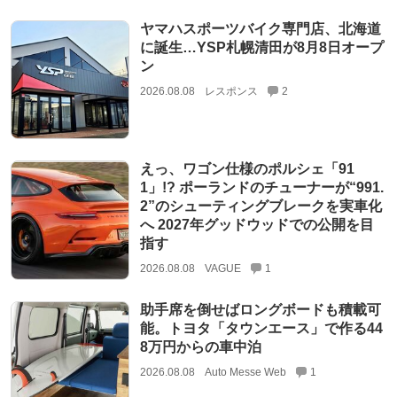
ヤマハスポーツバイク専門店、北海道
に誕生…YSP札幌清田が8月8日オープ
ン
2026.08.08
レスポンス
2
えっ、ワゴン仕様のポルシェ「91
1」!? ポーランドのチューナーが“991.
2”のシューティングブレークを実車化
へ 2027年グッドウッドでの公開を目
指す
2026.08.08
VAGUE
1
助手席を倒せばロングボードも積載可
能。トヨタ「タウンエース」で作る44
8万円からの車中泊
2026.08.08
Auto Messe Web
1