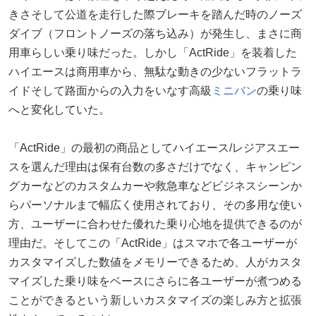
きさそして公道を走行した際ブレーキを踏んだ時のノーズ
ダイブ（フロントノーズの落ち込み）が発生し、まさに商
用車らしい乗り味だった。しかし「ActRide」を装着した
ハイエースは商用車から、無駄な動きの少ないフラットラ
イドそして路面からの入力をいなす高級
ミニバン
の乗り味
へと変化していた。
「ActRide」の最初の商品としてハイエース/レジアスエー
スを選んだ理由は保有台数の多さだけでなく、キャンピン
グカーなどのカスタムカーや救急車などビジネスシーンか
らパーソナルまで幅広く使用されており、その多用な使い
方、ユーザーに合わせた優れた乗り心地を提供できるのが
理由だ。そしてこの「ActRide」はスマホで各ユーザーが
カスタマイズした数値をメモリーできるため、人がカスタ
マイズした乗り味をベースにさらに各ユーザーが煮つめる
ことができるという新しいカスタマイズの楽しみ方と拡張