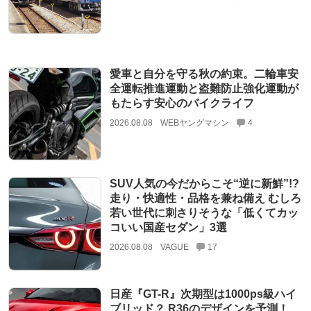
愛車と自分を守る秋の約束。二輪車安
全運転推進運動と盗難防止強化運動が
もたらす安心のバイクライフ
2026.08.08
WEBヤングマシン
4
SUV人気の今だからこそ“逆に新鮮”!?
走り・快適性・品格を兼ね備え むしろ
若い世代に刺さりそうな「低くてカッ
コいい国産セダン」3選
2026.08.08
VAGUE
17
日産『GT-R』次期型は1000ps級ハイ
ブリッド？ R36のデザインを予測！