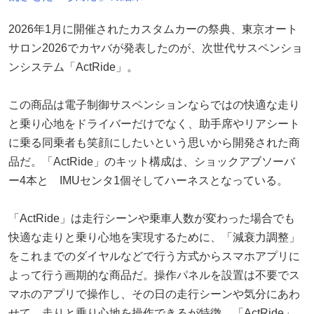
2026年1月に開催されたカスタムカーの祭典、東京オート
サロン2026でカヤバが発表したのが、次世代サスペンショ
ンシステム「ActRide」。
この商品は電子制御サスペンションならではの快適な走り
と乗り心地をドライバーだけでなく、助手席やリアシート
に乗る同乗者も笑顔にしたいという思いから開発された商
品だ。「ActRide」のキット構成は、ショックアブソーバ
ー4本と IMUセンタ1個そしてハーネスとなっている。
「ActRide」は走行シーンや乗車人数が変わった場合でも
快適な走りと乗り心地を実現するために、「減衰力調整」
をこれまでのダイヤルなどで行う方式からスマホアプリに
よって行う画期的な商品だ。操作パネルを設置は不要でス
マホのアプリで操作し、その日の走行シーンや気分にあわ
せて、走りと乗り心地を操作できるが特徴。「ActRide」