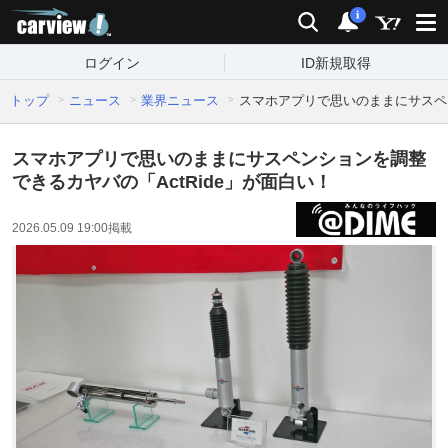
carview!
検索
通知
i
ログイン
ID新規取得
トップ
ニュース
業界ニュース
スマホアプリで思いのままにサスペン
スマホアプリで思いのままにサスペンションを調整
できるカヤバの「ActRide」が面白い！
2026.05.09 19:00
掲載