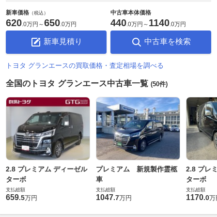
新車価格
中古車本体価格
（税込）
620
650
440
1140
.
0万円
～
.
0万円
.
0万円
～
.
0万円
新車見積り
中古車を検索
トヨタ グランエースの買取価格・査定相場を調べる
全国のトヨタ グランエース中古車一覧
(50件)
2.8 プレミアム ディーゼル
プレミアム 新規製作霊柩
2.8 プ
ターボ
車
ターボ
支払総額
支払総額
支払総額
659
1047
1170
.
5
.
7
.
0
万円
万円
万