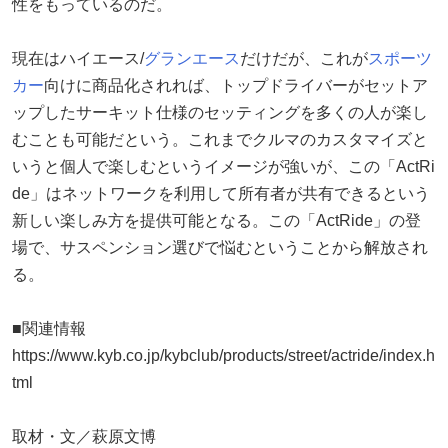
性をもっているのだ。
現在はハイエース/
グランエース
だけだが、これが
スポーツ
カー
向けに商品化されれば、トップドライバーがセットア
ップしたサーキット仕様のセッティングを多くの人が楽し
むことも可能だという。これまでクルマのカスタマイズと
いうと個人で楽しむというイメージが強いが、この「ActRi
de」はネットワークを利用して所有者が共有できるという
新しい楽しみ方を提供可能となる。この「ActRide」の登
場で、サスペンション選びで悩むということから解放され
る。
■関連情報
https://www.kyb.co.jp/kybclub/products/street/actride/index.h
tml
取材・文／萩原文博