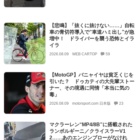
【悲鳴】「抜くに抜けない……」自転
車の青切符導入で”車道ハミ出し”が急
増中！ ドライバーを襲う恐怖とイラ
イラ
2026.08.09
WEB CARTOP
59
【MotoGP】バニャイヤは貧乏くじを
引いた？ ドゥカティの大先輩ストー
ナー、その境遇に同情「本当に気の
毒」
2026.08.09
motorsport.com 日本版
23
マクラーレン“MP4/8B”に搭載された
ランボルギーニ／クライスラーV1
2……あのエンジンブローがなけれ