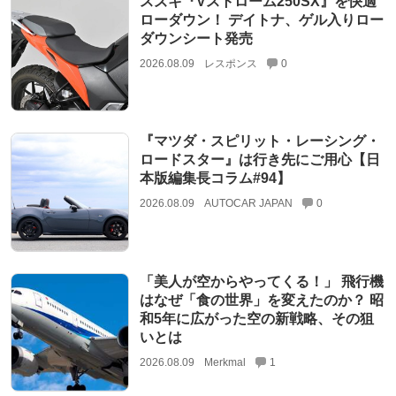
スズキ『Vストローム250SX』を快適
ローダウン！ デイトナ、ゲル入りロー
ダウンシート発売
2026.08.09
レスポンス
0
『マツダ・スピリット・レーシング・
ロードスター』は行き先にご用心【日
本版編集長コラム#94】
2026.08.09
AUTOCAR JAPAN
0
「美人が空からやってくる！」 飛行機
はなぜ「食の世界」を変えたのか？ 昭
和5年に広がった空の新戦略、その狙
いとは
2026.08.09
Merkmal
1