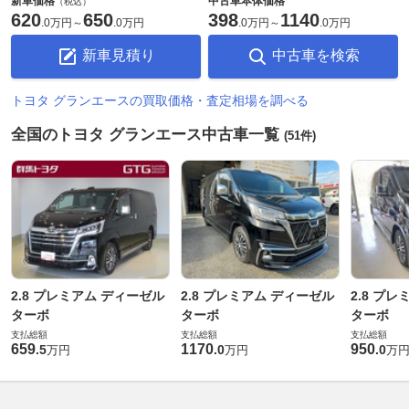
新車価格
中古車本体価格
（税込）
620
650
398
1140
.
0万円
～
.
0万円
.
0万円
～
.
0万円
新車見積り
中古車を検索
トヨタ グランエースの買取価格・査定相場を調べる
全国のトヨタ グランエース中古車一覧
(51件)
2.8 プレミアム ディーゼル
2.8 プレミアム ディーゼル
2.8 プ
ターボ
ターボ
ターボ
支払総額
支払総額
支払総額
659
1170
950
.
5
.
0
.
0
万円
万円
万