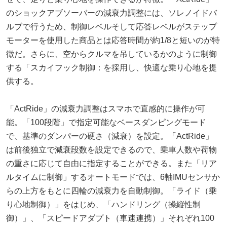
のショックアブソーバーの減衰力調整には、ソレノイドバ
ルブで行うため、制御レベルそして応答レベルがステップ
モーターを使用した商品とは応答時間が約1/8と短いのが特
徴だ。さらに、空からクルマを吊しているかのように制御
する「スカイフック制御：を採用し、快適な乗り心地を提
供する。
「ActRide」の減衰力調整はスマホで直感的に操作が可
能。「100段階」で指定可能なベースダンピングモード
で、基準のダンパーの硬さ（減衰）を設定。「ActRide」
は前後独立で減衰段数を設定できるので、乗車人数や荷物
の重さに応じて自由に指定することができる。また「リア
ルタイムに制御」するオートモードでは、6軸IMUセンサか
らの上方をもとに四輪の減衰力を自動制御。「ライド（乗
り心地制御）」をはじめ、「ハンドリング（操縦性制
御）」、「スピードアダプト（車速連携）」それぞれ100