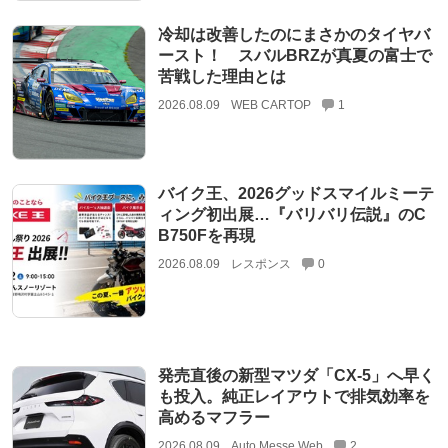
冷却は改善したのにまさかのタイヤバ
ースト！ スバルBRZが真夏の富士で
苦戦した理由とは
2026.08.09
WEB CARTOP
1
バイク王、2026グッドスマイルミーテ
ィング初出展…『バリバリ伝説』のC
B750Fを再現
2026.08.09
レスポンス
0
発売直後の新型マツダ「CX-5」へ早く
も投入。純正レイアウトで排気効率を
高めるマフラー
2026.08.09
Auto Messe Web
2