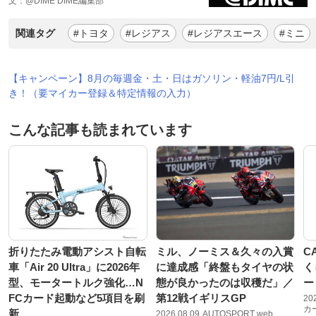
文：@DIME DIME編集部
関連タグ
#トヨタ
#レジアス
#レジアスエース
#ミニ
【キャンペーン】8月の毎週金・土・日はガソリン・軽油7円/L引
き！（要マイカー登録＆特定情報の入力）
こんな記事も読まれています
折りたたみ電動アシスト自転
ミル、ノーミス＆久々の入賞
C
車「Air 20 Ultra」に2026年
に達成感「終盤もタイヤの状
く
型、モータートルク強化…N
態が良かったのは収穫だ」／
ー
FCカード起動など5項目を刷
第12戦イギリスGP
20
カ
新
2026.08.09
AUTOSPORT web