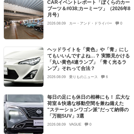
CARイベントレポート「ぼくらのカー
ブーツ＆#038;カーミーツ」（2026年8
月号）
2026.08.09
カー・アンド・ドライバー
0
ヘッドライトを「黄色」や「青」にし
てもいいんですよね…？ 実際見かける
「丸い黄色4連ランプ」「青く光るラ
ンプ」それって合法？
2026.08.09
乗りものニュース
6
毎日の足にも休日の相棒にも！ 広大な
荷室＆快適な移動空間を兼ね備えた
“ステーションワゴン派”だって納得の
「万能SUV」3選
2026.08.09
VAGUE
0