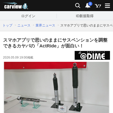
carview!
検索
通知
i
ログイン
ID新規取得
トップ
ニュース
業界ニュース
スマホアプリで思いのままにサスペン
スマホアプリで思いのままにサスペンションを調整
できるカヤバの「ActRide」が面白い！
2026.05.09 19:00
掲載