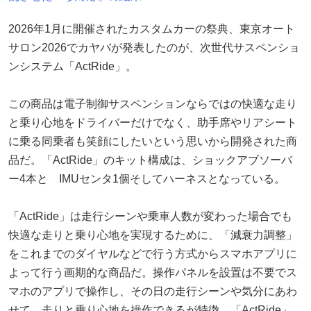
2026年1月に開催されたカスタムカーの祭典、東京オート
サロン2026でカヤバが発表したのが、次世代サスペンショ
ンシステム「ActRide」。
この商品は電子制御サスペンションならではの快適な走り
と乗り心地をドライバーだけでなく、助手席やリアシート
に乗る同乗者も笑顔にしたいという思いから開発された商
品だ。「ActRide」のキット構成は、ショックアブソーバ
ー4本と IMUセンタ1個そしてハーネスとなっている。
「ActRide」は走行シーンや乗車人数が変わった場合でも
快適な走りと乗り心地を実現するために、「減衰力調整」
をこれまでのダイヤルなどで行う方式からスマホアプリに
よって行う画期的な商品だ。操作パネルを設置は不要でス
マホのアプリで操作し、その日の走行シーンや気分にあわ
せて、走りと乗り心地を操作できるが特徴。「ActRide」