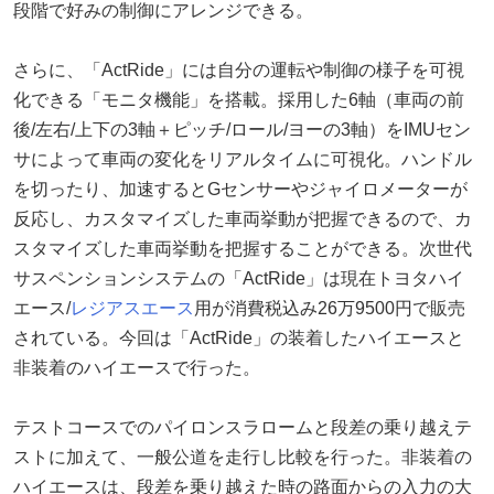
段階で好みの制御にアレンジできる。
さらに、「ActRide」には自分の運転や制御の様子を可視
化できる「モニタ機能」を搭載。採用した6軸（車両の前
後/左右/上下の3軸＋ピッチ/ロール/ヨーの3軸）をIMUセン
サによって車両の変化をリアルタイムに可視化。ハンドル
を切ったり、加速するとGセンサーやジャイロメーターが
反応し、カスタマイズした車両挙動が把握できるので、カ
スタマイズした車両挙動を把握することができる。次世代
サスペンションシステムの「ActRide」は現在トヨタハイ
エース/
レジアスエース
用が消費税込み26万9500円で販売
されている。今回は「ActRide」の装着したハイエースと
非装着のハイエースで行った。
テストコースでのパイロンスラロームと段差の乗り越えテ
ストに加えて、一般公道を走行し比較を行った。非装着の
ハイエースは、段差を乗り越えた時の路面からの入力の大