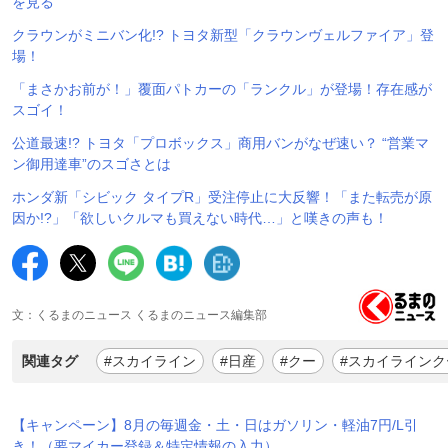
を見る
クラウンがミニバン化!? トヨタ新型「クラウンヴェルファイア」登
場！
「まさかお前が！」覆面パトカーの「ランクル」が登場！存在感が
スゴイ！
公道最速!? トヨタ「プロボックス」商用バンがなぜ速い？ “営業マ
ン御用達車”のスゴさとは
ホンダ新「シビック タイプR」受注停止に大反響！「また転売が原
因か!?」「欲しいクルマも買えない時代…」と嘆きの声も！
文：くるまのニュース くるまのニュース編集部
関連タグ
#スカイライン
#日産
#クー
#スカイラインク
【キャンペーン】8月の毎週金・土・日はガソリン・軽油7円/L引
き！（要マイカー登録＆特定情報の入力）