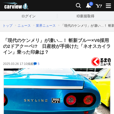
carview!
検索
通知
i
ログイン
ID新規取得
トップ
ニュース
業界ニュース
「現代のケンメリ」が凄い…！ 斬新
「現代のケンメリ」が凄い…！ 斬新ブルー×V6採用
の2ドアクーペ!? 日産校が手掛けた「ネオスカイラ
イン」乗った印象は？
2025.03.26 17:10
掲載
5