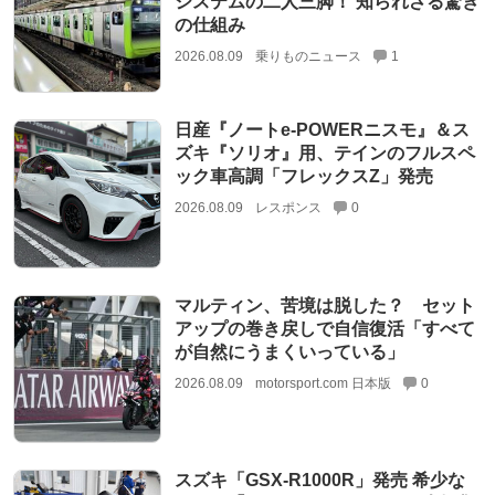
システムの二人三脚！ 知られざる驚き
の仕組み
2026.08.09
乗りものニュース
1
日産『ノートe-POWERニスモ』＆ス
ズキ『ソリオ』用、テインのフルスペ
ック車高調「フレックスZ」発売
2026.08.09
レスポンス
0
マルティン、苦境は脱した？ セット
アップの巻き戻しで自信復活「すべて
が自然にうまくいっている」
2026.08.09
motorsport.com 日本版
0
スズキ「GSX-R1000R」発売 希少な