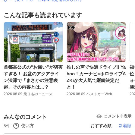
こんな記事も読まれています
首都高公式の“お願い”が切実
推しの声で快適ドライブ!! Ya
福
すぎる！ お盆のアクアライ
hoo！カーナビ×ホロライブA
位
ン渋滞で「まさかの注意喚
ZKiが大人気で継続決定だ
ォ
起」その内容とは…？
と！
勝
2026.08.09
乗りものニュース
2026.08.09
ベストカーWeb
20
みんなのコメント
コメント非表示
5件
使い方
おすすめ順
新着順