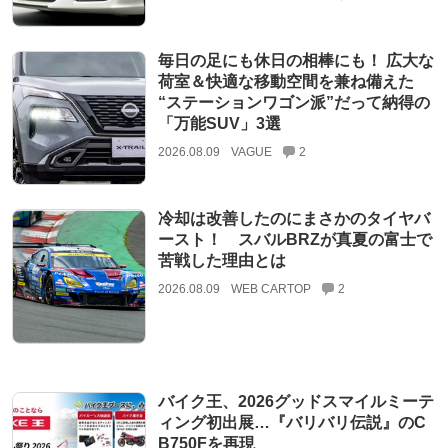
毎日の足にも休日の相棒にも！ 広大な
荷室＆快適な移動空間を兼ね備えた
“ステーションワゴン派”だって納得の
「万能SUV」3選
2026.08.09
VAGUE
2
冷却は改善したのにまさかのタイヤバ
ースト！ スバルBRZが真夏の富士で
苦戦した理由とは
2026.08.09
WEB CARTOP
2
バイク王、2026グッドスマイルミーテ
ィング初出展…『バリバリ伝説』のC
B750Fを再現