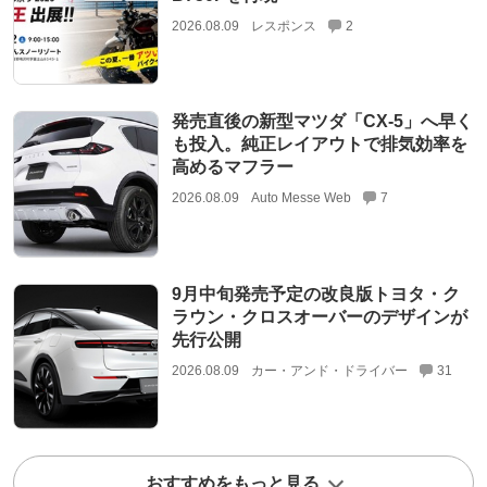
2026.08.09
レスポンス
2
発売直後の新型マツダ「CX-5」へ早く
も投入。純正レイアウトで排気効率を
高めるマフラー
2026.08.09
Auto Messe Web
7
9月中旬発売予定の改良版トヨタ・ク
ラウン・クロスオーバーのデザインが
先行公開
2026.08.09
カー・アンド・ドライバー
31
おすすめをもっと見る