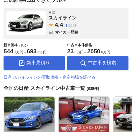
日産
スカイライン
4.
4
1,569件
マイカー登録
新車価格
中古車本体価格
（税込）
544
693
23
2050
.
3万円
～
.
6万円
.
0万円
～
.
0万円
新車見積り
中古車を検索
日産 スカイラインの買取価格・査定相場を調べる
全国の日産 スカイライン中古車一覧
(839件)