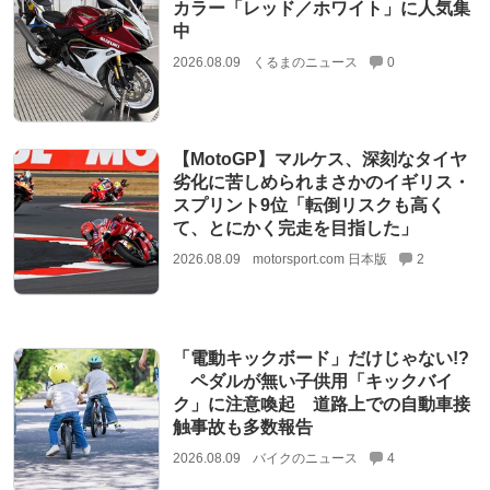
カラー「レッド／ホワイト」に人気集
中
2026.08.09
くるまのニュース
0
【MotoGP】マルケス、深刻なタイヤ
劣化に苦しめられまさかのイギリス・
スプリント9位「転倒リスクも高く
て、とにかく完走を目指した」
2026.08.09
motorsport.com 日本版
2
「電動キックボード」だけじゃない!?
ペダルが無い子供用「キックバイ
ク」に注意喚起 道路上での自動車接
触事故も多数報告
2026.08.09
バイクのニュース
4