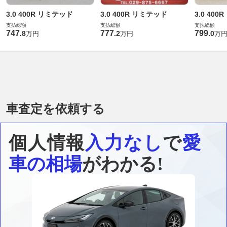
3.0 400R リミテッド
3.0 400R リミテッド
3.0 40
支払総額
支払総額
支払総額
747
777
799
.
8
.
2
.
0
万円
万円
万
車査定を依頼する
個人情報
入力なし
で
愛
車の相場
がわかる!