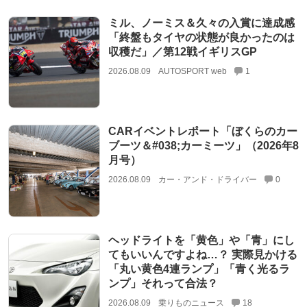
ミル、ノーミス＆久々の入賞に達成感
「終盤もタイヤの状態が良かったのは
収穫だ」／第12戦イギリスGP
2026.08.09
AUTOSPORT web
1
CARイベントレポート「ぼくらのカー
ブーツ＆#038;カーミーツ」（2026年8
月号）
2026.08.09
カー・アンド・ドライバー
0
ヘッドライトを「黄色」や「青」にし
てもいいんですよね…？ 実際見かける
「丸い黄色4連ランプ」「青く光るラ
ンプ」それって合法？
2026.08.09
乗りものニュース
18