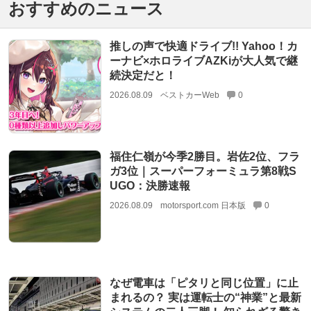
おすすめのニュース
推しの声で快適ドライブ!! Yahoo！カ
ーナビ×ホロライブAZKiが大人気で継
続決定だと！
2026.08.09
ベストカーWeb
0
福住仁嶺が今季2勝目。岩佐2位、フラ
ガ3位｜スーパーフォーミュラ第8戦S
UGO：決勝速報
2026.08.09
motorsport.com 日本版
0
なぜ電車は「ピタリと同じ位置」に止
まれるの？ 実は運転士の“神業”と最新