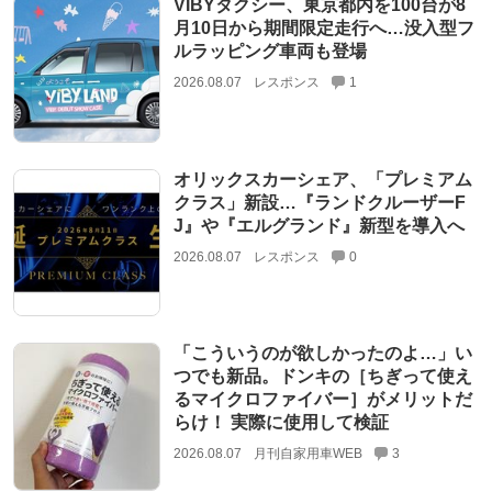
VIBYタクシー、東京都内を100台が8
月10日から期間限定走行へ…没入型フ
ルラッピング車両も登場
2026.08.07
レスポンス
1
オリックスカーシェア、「プレミアム
クラス」新設…『ランドクルーザーF
J』や『エルグランド』新型を導入へ
2026.08.07
レスポンス
0
「こういうのが欲しかったのよ…」い
つでも新品。ドンキの［ちぎって使え
るマイクロファイバー］がメリットだ
らけ！ 実際に使用して検証
2026.08.07
月刊自家用車WEB
3