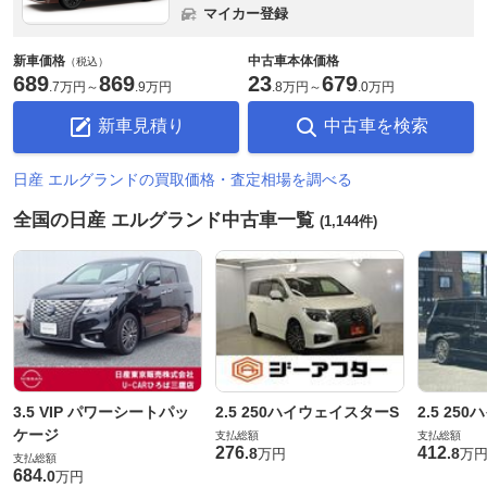
マイカー登録
新車価格
中古車本体価格
（税込）
689
869
23
679
.
7万円
～
.
9万円
.
8万円
～
.
0万円
新車見積り
中古車を検索
日産 エルグランドの買取価格・査定相場を調べる
全国の日産 エルグランド中古車一覧
(1,144件)
3.5 VIP パワーシートパッ
2.5 250ハイウェイスターS
2.5 25
ケージ
支払総額
支払総額
276
412
.
8
.
8
万円
万
支払総額
684
.
0
万円