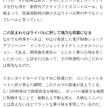
いうが、その効果は絶大。さらにエンジン音とロードノイ
ズを打ち消す「新世代アクティブノイズコントロール」も
相まって、高速巡航時の静けさはライバル勢の中でもトッ
プレベルと言っていい。
この足まわりはライバルに対して強力な武器になる
なかでも特筆すべきは、やはり前述した電子制御ショック
アブソーバー「インテリジェントダイナミックサスペンシ
ョン」である。開発責任者自ら「とにかく乗り心地を良く
したかった」と語るだけあって、その快適性へのこだわり
は相当なものだ。
スタンダードモードでも十分に快適だが、コンフォートモ
ードへ切り替えた瞬間、このクルマの真価が見えてくる。
1／100秒単位で路面状況を検知し、ダンパー減衰力を緻密
に制御することで、振動も上下動も抑え、大柄なミニバン
とは思えないほどフラットな乗り味を実現しているのだ。