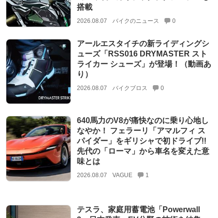
搭載
2026.08.07
バイクのニュース
0
アールエスタイチの新ライディングシ
ューズ「RSS016 DRYMASTER スト
ライカー シューズ」が登場！（動画あ
り）
2026.08.07
バイクブロス
0
640馬力のV8が痛快なのに乗り心地し
なやか！ フェラーリ「アマルフィ ス
パイダー」をギリシャで初ドライブ!!
先代の「ローマ」から車名を変えた意
味とは
2026.08.07
VAGUE
1
テスラ、家庭用蓄電池「Powerwall