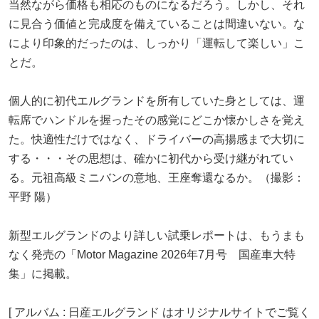
当然ながら価格も相応のものになるだろう。しかし、それ
に見合う価値と完成度を備えていることは間違いない。な
により印象的だったのは、しっかり「運転して楽しい」こ
とだ。
個人的に初代エルグランドを所有していた身としては、運
転席でハンドルを握ったその感覚にどこか懐かしさを覚え
た。快適性だけではなく、ドライバーの高揚感まで大切に
する・・・その思想は、確かに初代から受け継がれてい
る。元祖高級ミニバンの意地、王座奪還なるか。（撮影：
平野 陽）
新型エルグランドのより詳しい試乗レポートは、もうまも
なく発売の「Motor Magazine 2026年7月号 国産車大特
集」に掲載。
[ アルバム : 日産エルグランド はオリジナルサイトでご覧く