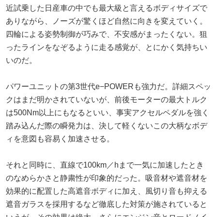
近試乗した日産車の中でも最大級と言えるボディサイズで
ありながら、ノーズが驚くほど自然に向きを変えていく。
四輪による姿勢制御が巧みで、不安感がまったくない。狙
ったラインをなぞるように走る感覚が、とにかく気持ちい
いのだ。
パワーユニットの第3世代e−POWERも強力だ。詳細スペッ
クはまだ明かされていないが、前後モーターの最大トルク
は500Nm以上にもなるといい、事実アクセルペダルを強く
踏み込んだ際の瞬発力は、決して軽くないこの大柄なボデ
ィを意図も容易く加速させる。
それと同時に、直線で100km／hまで一気に加速したとき
のなめらかさと静粛性が印象的だった。吸音材や遮音材を
効果的に配置した高遮音ボディに加え、風切り音も抑える
遮音ガラスを採用するなど徹底した対策が施されていると