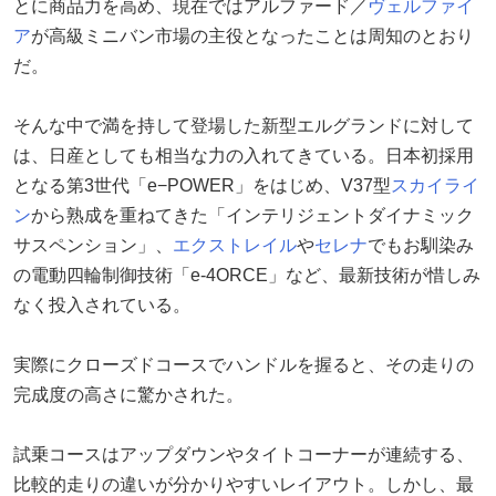
とに商品力を高め、現在ではアルファード／
ヴェルファイ
ア
が高級ミニバン市場の主役となったことは周知のとおり
だ。
そんな中で満を持して登場した新型エルグランドに対して
は、日産としても相当な力の入れてきている。日本初採用
となる第3世代「e−POWER」をはじめ、V37型
スカイライ
ン
から熟成を重ねてきた「インテリジェントダイナミック
サスペンション」、
エクストレイル
や
セレナ
でもお馴染み
の電動四輪制御技術「e-4ORCE」など、最新技術が惜しみ
なく投入されている。
実際にクローズドコースでハンドルを握ると、その走りの
完成度の高さに驚かされた。
試乗コースはアップダウンやタイトコーナーが連続する、
比較的走りの違いが分かりやすいレイアウト。しかし、最