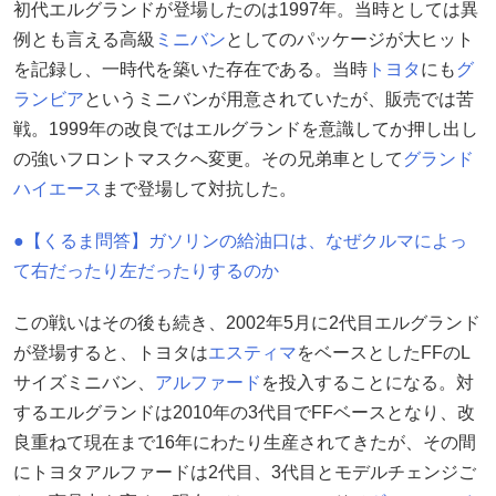
初代エルグランドが登場したのは1997年。当時としては異
例とも言える高級
ミニバン
としてのパッケージが大ヒット
を記録し、一時代を築いた存在である。当時
トヨタ
にも
グ
ランビア
というミニバンが用意されていたが、販売では苦
戦。1999年の改良ではエルグランドを意識してか押し出し
の強いフロントマスクへ変更。その兄弟車として
グランド
ハイエース
まで登場して対抗した。
●【くるま問答】ガソリンの給油口は、なぜクルマによっ
て右だったり左だったりするのか
この戦いはその後も続き、2002年5月に2代目エルグランド
が登場すると、トヨタは
エスティマ
をベースとしたFFのL
サイズミニバン、
アルファード
を投入することになる。対
するエルグランドは2010年の3代目でFFベースとなり、改
良重ねて現在まで16年にわたり生産されてきたが、その間
にトヨタアルファードは2代目、3代目とモデルチェンジご