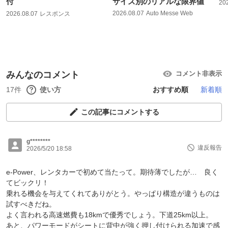
付
サイズ別のリアルな限界値
20
2026.08.07
Auto Messe Web
2026.08.07
レスポンス
みんなのコメント
コメント非表示
17件
使い方
おすすめ順
新着順
この記事にコメントする
g********
違反報告
2026/5/20 18:58
e-Power、レンタカーで初めて当たって。期待薄でしたが… 良く
てビックリ！
乗れる機会を与えてくれてありがとう。やっぱり構造が違うものは
試すべきだね。
よく言われる高速燃費も18kmで優秀でしょう。下道25km以上。
あと、パワーモードがシートに背中が強く押し付けられる加速で感