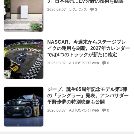
3」日本発売…EV分野の技術を結集
2026.08.07
レスポンス
3
NASCAR、今週末からステージブレ
イクの運用を刷新。2027年カレンダー
では4つのトラックが新たに確定
2026.08.07
AUTOSPORT web
0
ジープ、誕生85周年記念モデル第1弾
の『ラングラー』発表。アンバサダー
平野歩夢の特別映像も公開
2026.08.07
AUTOSPORT web
0