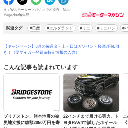
文：Webモーターマガジン 中村圭吾（Motor
Magazine編集部）
関連タグ
#日産
#エルグランド
#ミニ
#ミニバン
#
【キャンペーン】8月の毎週金・土・日はガソリン・軽油7円/L引
き！（要マイカー登録＆特定情報の入力）
こんな記事も読まれています
ブリヂストン、熊本地震の被
22インチまで履ける実力。ト
こ
災地支援に総額2050万円を寄
ヨタRAV4で試したホイール
《