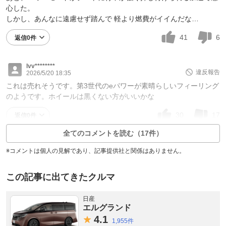
心した。
しかし、あんなに遠慮せず踏んで 軽より燃費がイイんだな…
41
6
返信0件
lvv********
違反報告
2026/5/20 18:35
これは売れそうです。第3世代のeパワーが素晴らしいフィーリング
のようです。ホイールは黒くない方がいいかな
30
17
返信0件
全てのコメントを読む（17件）
※コメントは個人の見解であり、記事提供社と関係はありません。
この記事に出てきたクルマ
日産
エルグランド
4.
1
1,955件