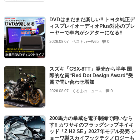
DVDはまだまだ楽しい!! トヨタ純正デ
ィスプレイオーディオPlus対応のプレ
ーヤーで車内がシアターになる!!
2026.08.07
ベストカーWeb
0
スズキ「GSX-8TT」発売から半年 国
際的な賞“Red Dot Design Award”受
賞で問い合わせ増加
2026.08.07
くるまのニュース
0
200馬力の暴威を電子制御で飼いなら
す!! カワサキのフラッグシップネイキ
ッド「Z H2 SE」2027年モデル発売 シ
ョーワ製スカイフックテクノロジーも