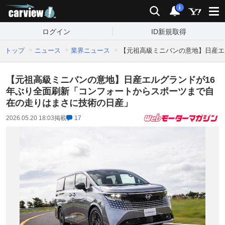
carview!
検索
通知
i
ログイン
ID新規取得
トップ
ニュース
業界ニュース
【元祖高級ミニバンの意地】日産エ
【元祖高級ミニバンの意地】日産エルグランドが16
年ぶり全面刷新「コンフォートからスポーツまで自
在の走りはまさに技術の日産」
2026.05.20 18:03
掲載
17