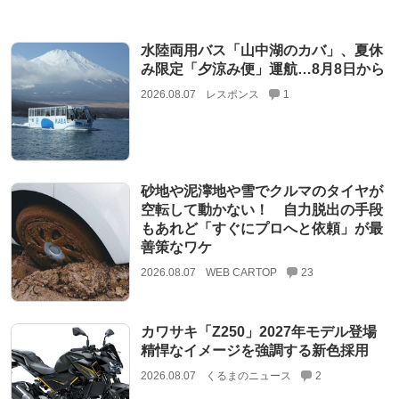
水陸両用バス「山中湖のカバ」、夏休
み限定「夕涼み便」運航…8月8日から
2026.08.07
レスポンス
1
砂地や泥濘地や雪でクルマのタイヤが
空転して動かない！ 自力脱出の手段
もあれど「すぐにプロへと依頼」が最
善策なワケ
2026.08.07
WEB CARTOP
23
カワサキ「Z250」2027年モデル登場
精悍なイメージを強調する新色採用
2026.08.07
くるまのニュース
2