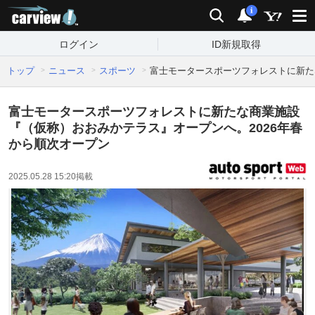
carview!
検索
通知
i
ログイン
ID新規取得
トップ
ニュース
スポーツ
富士モータースポーツフォレストに新た
富士モータースポーツフォレストに新たな商業施設
『（仮称）おおみかテラス』オープンへ。2026年春
から順次オープン
2025.05.28 15:20
掲載