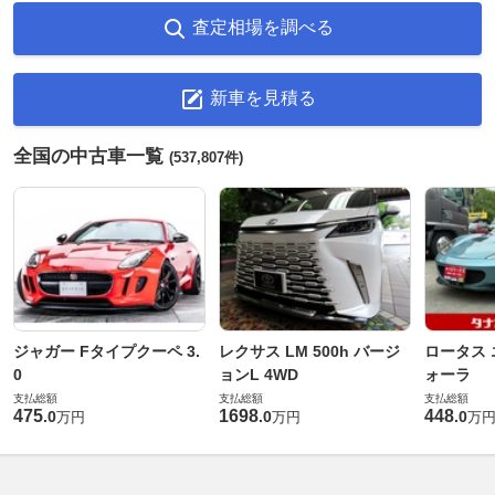
査定相場を調べる
新車を見積る
全国の中古車一覧
(537,807件)
ジャガー Fタイプクーペ 3.
レクサス LM 500h バージ
ロータス 
0
ョンL 4WD
ォーラ
支払総額
支払総額
支払総額
475
1698
448
.
0
.
0
.
0
万円
万円
万