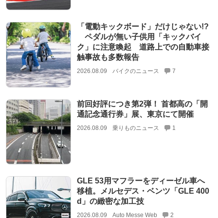
「電動キックボード」だけじゃない!?
ペダルが無い子供用「キックバイ
ク」に注意喚起 道路上での自動車接
触事故も多数報告
2026.08.09
バイクのニュース
7
前回好評につき第2弾！ 首都高の「開
通記念通行券」展、東京にて開催
2026.08.09
乗りものニュース
1
GLE 53用マフラーをディーゼル車へ
移植。メルセデス・ベンツ「GLE 400
d」の緻密な加工技
2026.08.09
Auto Messe Web
2