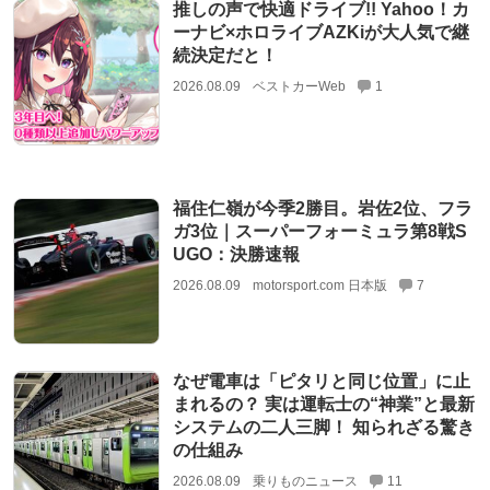
推しの声で快適ドライブ!! Yahoo！カ
ーナビ×ホロライブAZKiが大人気で継
続決定だと！
2026.08.09
ベストカーWeb
1
福住仁嶺が今季2勝目。岩佐2位、フラ
ガ3位｜スーパーフォーミュラ第8戦S
UGO：決勝速報
2026.08.09
motorsport.com 日本版
7
なぜ電車は「ピタリと同じ位置」に止
まれるの？ 実は運転士の“神業”と最新
システムの二人三脚！ 知られざる驚き
の仕組み
2026.08.09
乗りものニュース
11