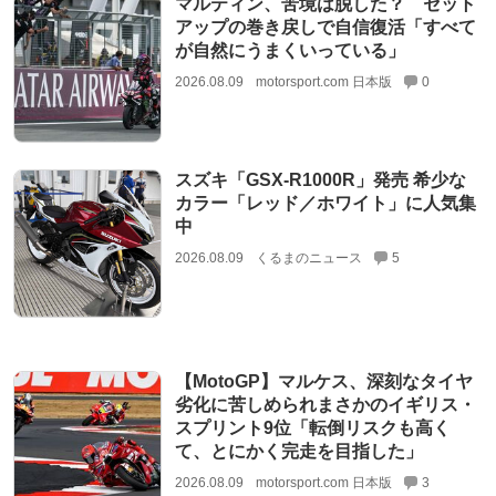
マルティン、苦境は脱した？ セット
アップの巻き戻しで自信復活「すべて
が自然にうまくいっている」
2026.08.09
motorsport.com 日本版
0
スズキ「GSX-R1000R」発売 希少な
カラー「レッド／ホワイト」に人気集
中
2026.08.09
くるまのニュース
5
【MotoGP】マルケス、深刻なタイヤ
劣化に苦しめられまさかのイギリス・
スプリント9位「転倒リスクも高く
て、とにかく完走を目指した」
2026.08.09
motorsport.com 日本版
3