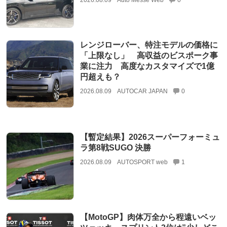
2026.08.09
Auto Messe Web
0
レンジローバー、特注モデルの価格に
「上限なし」 高収益のビスポーク事
業に注力 高度なカスタマイズで1億
円超えも？
2026.08.09
AUTOCAR JAPAN
0
【暫定結果】2026スーパーフォーミュ
ラ第8戦SUGO 決勝
2026.08.09
AUTOSPORT web
1
【MotoGP】肉体万全から程遠いベッ