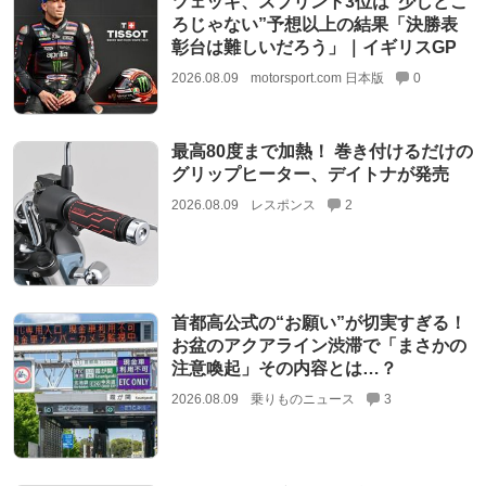
ツェッキ、スプリント3位は”少しどこ
ろじゃない”予想以上の結果「決勝表
彰台は難しいだろう」｜イギリスGP
2026.08.09
motorsport.com 日本版
0
最高80度まで加熱！ 巻き付けるだけの
グリップヒーター、デイトナが発売
2026.08.09
レスポンス
2
首都高公式の“お願い”が切実すぎる！
お盆のアクアライン渋滞で「まさかの
注意喚起」その内容とは…？
2026.08.09
乗りものニュース
3