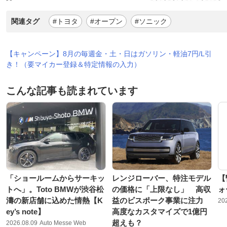
関連タグ
#トヨタ
#オープン
#ソニック
【キャンペーン】8月の毎週金・土・日はガソリン・軽油7円/L引
き！（要マイカー登録＆特定情報の入力）
こんな記事も読まれています
「ショールームからサーキッ
レンジローバー、特注モデル
【
トへ」。Toto BMWが渋谷松
の価格に「上限なし」 高収
ォ
濤の新店舗に込めた情熱【K
益のビスポーク事業に注力
20
ey’s note】
高度なカスタマイズで1億円
超えも？
2026.08.09
Auto Messe Web