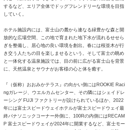
するなど、エリア全体でドッグフレンドリーな環境を目指
していく。
ホテル施設内には、富士山の麓から連なる緑豊かな森と開
放的な広場空間、この地で育まれた地下水が流れるせせら
ぎを整備し、居心地の良い環境を創出。春には桜並木が行
き交う人たちの目を楽しませるという。そして富士の眺め
と一体化する温泉施設では、目の前に広がる富士山を背景
に、天然温泉とサウナがお客様の心と体を癒す。
『（仮称）おおみかテラス』の向かい側にはROOKIE Raci
ngガレージ、ウエルカムセンター、その隣にはシェイドレ
ーシング FUJI ファクトリーが設けられているほか、2022
年には富士スピードウェイホテルが富士スピードウェイ最
終パナソニックコーナー外側に、100Rの内側にはRECAM
P 富士スピードウェイが2024年に開業するなど、富士モー