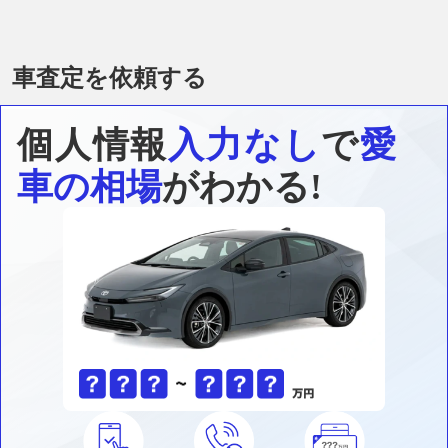
車査定を依頼する
個人情報
入力なし
で
愛
車の相場
がわかる!