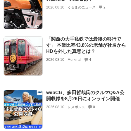
2026.08.10
くるまのニュース
2
「関西の大手私鉄では最後の移行で
す」 本業比率43.8%の老舗が社名から
HDを外した真意とは？
2026.08.10
Merkmal
4
webCG、多田哲哉氏のクルマQ&A公
開収録を8月26日にオンライン開催
2026.08.10
レスポンス
0