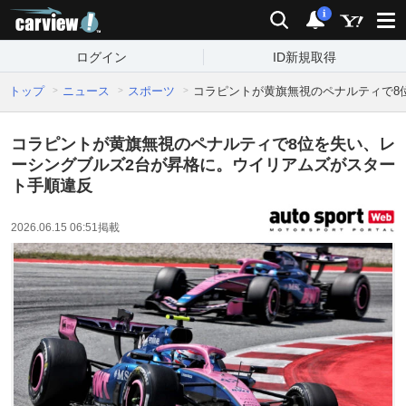
carview!
検索
通知
i
ログイン
ID新規取得
トップ
ニュース
スポーツ
コラピントが黄旗無視のペナルティで8
コラピントが黄旗無視のペナルティで8位を失い、レ
ーシングブルズ2台が昇格に。ウイリアムズがスター
ト手順違反
2026.06.15 06:51
掲載