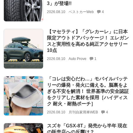
3」が登場!!
2026.08.10
ベストカーWeb
4
【マセラティ】「グレカーレ」に日本
限定アウトドアパッケージ！ エレガン
スと実用性を高める純正アクセサリー
10点
2026.08.10
Auto Prove
1
「コレは安心だわ…」モバイルバッテ
リーの爆発・発火に備える。脳裏をよ
ぎる不安を解消！ 世界基準の安全認証
をクリアした素材を採用［ハイディス
ク 耐火・耐熱ポーチ］
2026.08.10
月刊自家用車WEB
4
スズキ「GSX-8T」発売から半年 現在
の販売店への反響は？