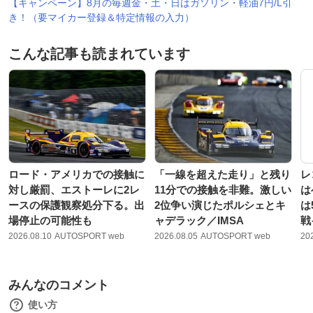
【キャンペーン】8月の毎週金・土・日はガソリン・軽油7円/L引
き！（要マイカー登録＆特定情報の入力）
こんな記事も読まれています
ロード・アメリカでの接触に
「一線を超えた走り」と残り
レ
対し厳罰、エストーレに2レ
11分での接触を非難。激しい
は
ースの保護観察処分下る。出
2位争い演じたポルシェとキ
は
場停止の可能性も
ャデラック／IMSA
戦
2026.08.10
AUTOSPORT web
2026.08.05
AUTOSPORT web
20
みんなのコメント
使い方