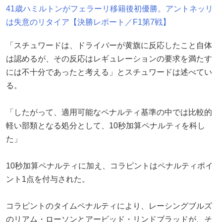
41歳ハミルトンがフェラーリ移籍後初優勝。アントネッリ
は失意のリタイア【決勝レポート／F1第7戦】
「スチュワードは、ドライバーが黄旗に反応したこと自体
は認めるが、その反応はレギュレーションの要求を満たす
には不十分であったと考える」とスチュワードは述べてい
る。
「したがって、適用可能なペナルティ基準の中では比較的
軽い部類となる処分として、10秒加算ペナルティを科し
た」
10秒加算ペナルティに加え、コラピントはペナルティポイ
ント1点を付与された。
コラピントのタイムペナルティにより、レーシングブルズ
のリアム・ローソンとアービッド・リンドブラッドが、そ