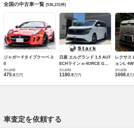
全国の中古車一覧
(536,231件)
ジャガー Fタイプクーペ 3.
日産 エルグランド 1.5 AUT
レクサス L
0
ECHライン e-4ORCE Gス
ョンL 4W
ペック 4WD
支払総額
支払総額
支払総額
475
1180
1698
.
0
.
9
.
0
万円
万円
万
車査定を依頼する