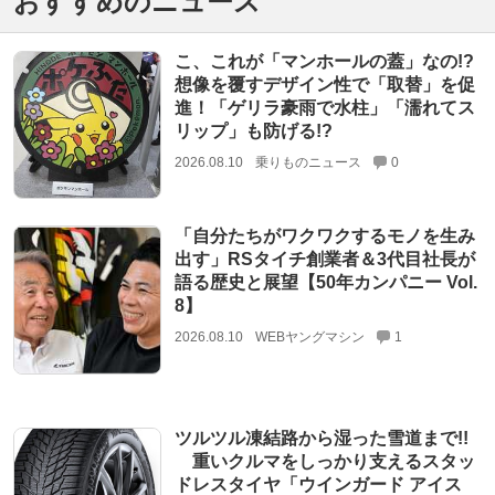
おすすめのニュース
こ、これが「マンホールの蓋」なの!?
想像を覆すデザイン性で「取替」を促
進！「ゲリラ豪雨で水柱」「濡れてス
リップ」も防げる!?
2026.08.10
乗りものニュース
0
「自分たちがワクワクするモノを生み
出す」RSタイチ創業者＆3代目社長が
語る歴史と展望【50年カンパニー Vol.
8】
2026.08.10
WEBヤングマシン
1
ツルツル凍結路から湿った雪道まで!!
重いクルマをしっかり支えるスタッ
ドレスタイヤ「ウインガード アイス