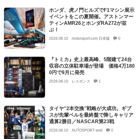
ホンダ、虎ノ門ヒルズでF1マシン展示
イベントをこの夏開催。アストンマー
ティンAMR26とホンダRA272が並
ぶ！
2026.08.10
motorsport.com 日本版
0
『トミカ』史上最高峰、5階建て24台
収容の立体駐車場が登場 価格4万180
0円で9月に発売
2026.08.10
レスポンス
1
タイヤ“2本交換”戦略が大成功。ギブ
スが先輩ベルを最終盤で降しキャリア
通算2勝目／NASCAR第23戦
2026.08.10
AUTOSPORT web
0