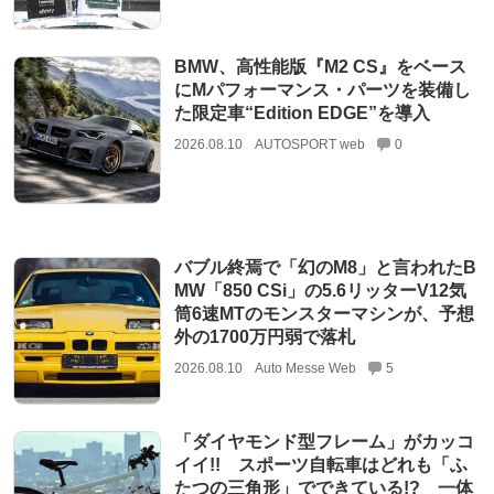
BMW、高性能版『M2 CS』をベース
にMパフォーマンス・パーツを装備し
た限定車“Edition EDGE”を導入
2026.08.10
AUTOSPORT web
0
バブル終焉で「幻のM8」と言われたB
MW「850 CSi」の5.6リッターV12気
筒6速MTのモンスターマシンが、予想
外の1700万円弱で落札
2026.08.10
Auto Messe Web
5
「ダイヤモンド型フレーム」がカッコ
イイ!! スポーツ自転車はどれも「ふ
たつの三角形」でできている!? 一体