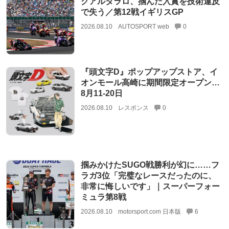
クアルタラロ、掴んだ入賞を技術違反
で失う／第12戦イギリスGP
2026.08.10
AUTOSPORT web
0
『頭文字D』ポップアップストア、イ
オンモール高崎に期間限定オープン…
8月11‐20日
2026.08.10
レスポンス
0
掴みかけたSUGO戦勝利が幻に……フ
ラガ3位「完璧なレースだったのに、
非常に悔しいです」｜スーパーフォー
ミュラ第8戦
2026.08.10
motorsport.com 日本版
6