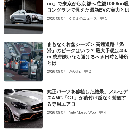
on」で東京から京都へ 往復1000km級
ロングランで見えた最新EVの実力とは
2026.08.07
くるまのニュース
5
まもなくお盆シーズン 高速道路「渋
滞」のピークはいつ？ 最大予想は45k
m 渋滞嫌いなら避けるべき日時と場所
とは
2026.08.07
VAGUE
2
純正パーツを移植した結果。メルセデ
スAMG「GT」が後付け感なく覚醒す
る専用エアロ
2026.08.07
Auto Messe Web
4