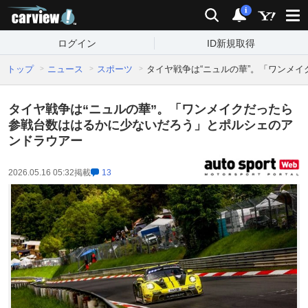
carview!
検索
通知
i
ログイン
ID新規取得
トップ
ニュース
スポーツ
タイヤ戦争は“ニュルの華”。「ワンメ
タイヤ戦争は“ニュルの華”。「ワンメイクだったら
参戦台数ははるかに少ないだろう」とポルシェのア
ンドラウアー
2026.05.16 05:32
掲載
13