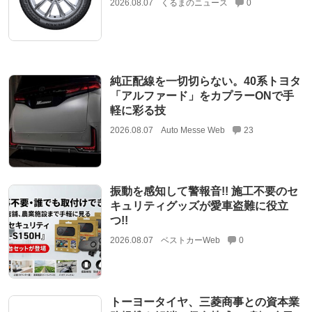
2026.08.07
くるまのニュース
0
純正配線を一切切らない。40系トヨタ
「アルファード」をカプラーONで手
軽に彩る技
2026.08.07
Auto Messe Web
23
振動を感知して警報音!! 施工不要のセ
キュリティグッズが愛車盗難に役立
つ!!
2026.08.07
ベストカーWeb
0
トーヨータイヤ、三菱商事との資本業