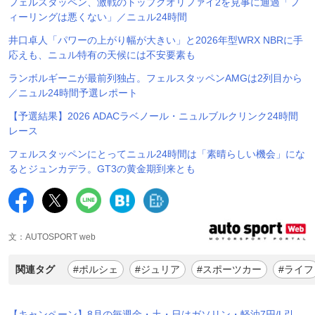
フェルスタッペン、激戦のトップクオリファイ2を見事に通過「フ
ィーリングは悪くない」／ニュル24時間
井口卓人「パワーの上がり幅が大きい」と2026年型WRX NBRに手
応えも、ニュル特有の天候には不安要素も
ランボルギーニが最前列独占。フェルスタッペンAMGは2列目から
／ニュル24時間予選レポート
【予選結果】2026 ADACラベノール・ニュルブルクリンク24時間
レース
フェルスタッペンにとってニュル24時間は「素晴らしい機会」にな
るとジュンカデラ。GT3の黄金期到来とも
文：AUTOSPORT web
関連タグ
#ポルシェ
#ジュリア
#スポーツカー
#ライフ
【キャンペーン】8月の毎週金・土・日はガソリン・軽油7円/L引