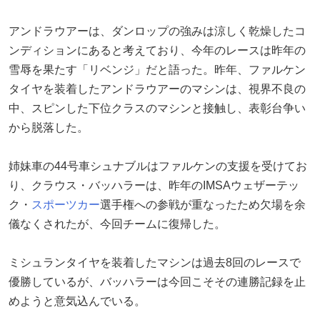
アンドラウアーは、ダンロップの強みは涼しく乾燥したコ
ンディションにあると考えており、今年のレースは昨年の
雪辱を果たす「リベンジ」だと語った。昨年、ファルケン
タイヤを装着したアンドラウアーのマシンは、視界不良の
中、スピンした下位クラスのマシンと接触し、表彰台争い
から脱落した。
姉妹車の44号車シュナブルはファルケンの支援を受けてお
り、クラウス・バッハラーは、昨年のIMSAウェザーテッ
ク・
スポーツカー
選手権への参戦が重なったため欠場を余
儀なくされたが、今回チームに復帰した。
ミシュランタイヤを装着したマシンは過去8回のレースで
優勝しているが、バッハラーは今回こそその連勝記録を止
めようと意気込んでいる。