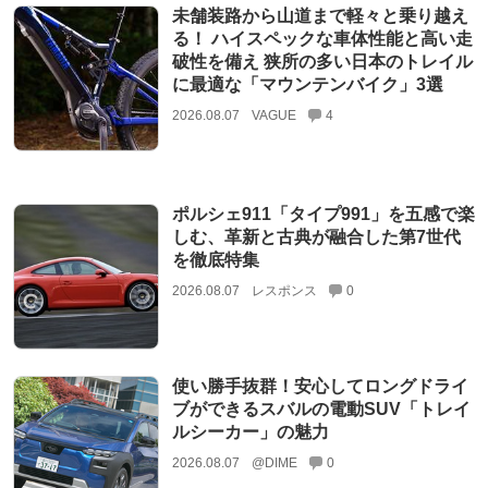
未舗装路から山道まで軽々と乗り越え
る！ ハイスペックな車体性能と高い走
破性を備え 狭所の多い日本のトレイル
に最適な「マウンテンバイク」3選
2026.08.07
VAGUE
4
ポルシェ911「タイプ991」を五感で楽
しむ、革新と古典が融合した第7世代
を徹底特集
2026.08.07
レスポンス
0
使い勝手抜群！安心してロングドライ
ブができるスバルの電動SUV「トレイ
ルシーカー」の魅力
2026.08.07
@DIME
0