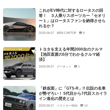
これがEV時代に対するロータスの回
答！ ３人乗りスポーツカー「セオリ
ー１」はロータスファンを納得させら
れるか？
2026.08.07
WEB CARTOP
9
トヨタを支える年間2000台のクルマ
【池田直渡の5分でわかるクルマ経
済】
2026.08.07
グーネット
1
「鉄仮面」に「GTS-R」!! 伝説の名車
が勢ぞろい！ 5代目から7代目スカイラ
イン進化の歴史とは
2026.08.07
ベストカーWeb
14