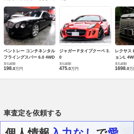
ベントレー コンチネンタル
ジャガー Fタイプクーペ 3.
レクサス L
フライングスパー 6.0 4WD
0
ョンL 4W
支払総額
支払総額
支払総額
198
475
1698
.
0
.
0
.
0
万円
万円
万
車査定を依頼する
個人情報
入力なし
で
愛