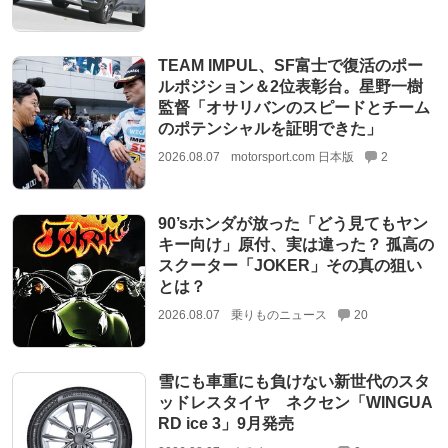
TEAM IMPUL、SF富士で復活のポー
ルポジション＆2位表彰台。星野一樹
監督「オサリバンのスピードとチーム
のポテンシャルを証明できた」
2026.08.07
motorsport.com 日本版
2
90’sホンダが放った「どう見てもヤン
キー向け」原付、実は違った？ 孤高の
スクーター「JOKER」その真の狙い
とは？
2026.08.07
乗りものニュース
20
雪にも車重にも負けない新世代のスタ
ッドレスタイヤ ネクセン「WINGUA
RD ice 3」9月発売