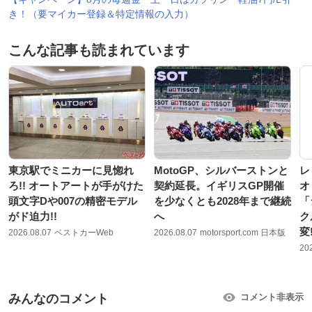
き！（要マイカー登録＆特定情報の入力）
こんな記事も読まれています
東京駅でミニカーに見惚れ
MotoGP、シルバーストンと
レ
ろ!! オートアートが手がけた
契約延長。イギリスGP開催
オ
頭文字Dや007の精密モデル
を少なくとも2028年まで継続
「
がド迫力!!
へ
ク
変
2026.08.07
ベストカーWeb
2026.08.07
motorsport.com 日本版
20
みんなのコメント
コメント非表示