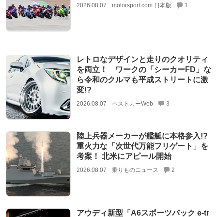
2026.08.07
motorsport.com 日本版
1
レトロなデザインと走りのクオリティ
を両立！ ワークの「シーカーFD」な
ら令和のクルマも平成ストリートに激
変!?
2026.08.07
ベストカーWeb
3
陸上兵器メーカーが艦艇に本格参入!?
重火力な「次世代万能フリゲート」を
考案！ 北米にアピール開始
2026.08.07
乗りものニュース
2
アウディ新型「A6スポーツバック e-tr