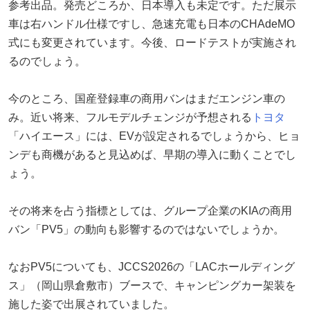
参考出品。発売どころか、日本導入も未定です。ただ展示
車は右ハンドル仕様ですし、急速充電も日本のCHAdeMO
式にも変更されています。今後、ロードテストが実施され
るのでしょう。
今のところ、国産登録車の商用バンはまだエンジン車の
み。近い将来、フルモデルチェンジが予想される
トヨタ
「ハイエース」には、EVが設定されるでしょうから、ヒョ
ンデも商機があると見込めば、早期の導入に動くことでし
ょう。
その将来を占う指標としては、グループ企業のKIAの商用
バン「PV5」の動向も影響するのではないでしょうか。
なおPV5についても、JCCS2026の「LACホールディング
ス」（岡山県倉敷市）ブースで、キャンピングカー架装を
施した姿で出展されていました。