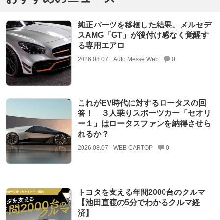
純正パーツを移植した結果。メルセデ
スAMG「GT」が後付け感なく覚醒す
る専用エアロ
2026.08.07
Auto Messe Web
0
これがEV時代に対するロータスの回
答！ ３人乗りスポーツカー「セオリ
ー１」はロータスファンを納得させら
れるか？
2026.08.07
WEB CARTOP
0
トヨタを支える年間2000台のクルマ
【池田直渡の5分でわかるクルマ経
済】