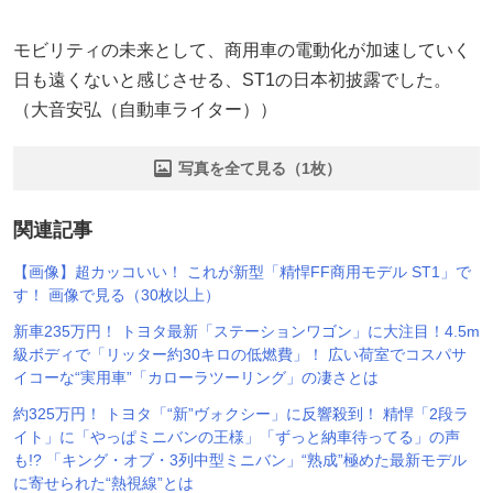
モビリティの未来として、商用車の電動化が加速していく
日も遠くないと感じさせる、ST1の日本初披露でした。
（大音安弘（自動車ライター））
写真を全て見る（1枚）
関連記事
【画像】超カッコいい！ これが新型「精悍FF商用モデル ST1」で
す！ 画像で見る（30枚以上）
新車235万円！ トヨタ最新「ステーションワゴン」に大注目！4.5m
級ボディで「リッター約30キロの低燃費」！ 広い荷室でコスパサ
イコーな“実用車”「カローラツーリング」の凄さとは
約325万円！ トヨタ「“新”ヴォクシー」に反響殺到！ 精悍「2段ラ
イト」に「やっぱミニバンの王様」「ずっと納車待ってる」の声
も!? 「キング・オブ・3列中型ミニバン」“熟成”極めた最新モデル
に寄せられた“熱視線”とは