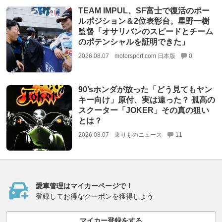
TEAM IMPUL、SF富士で復活のポー
ルポジション＆2位表彰台。星野一樹
監督「オサリバンのスピードとチーム
のポテンシャルを証明できた」
2026.08.07
motorsport.com 日本版
0
90’sホンダが放った「どう見てもヤン
キー向け」原付、実は違った？ 孤高の
スクーター「JOKER」その真の狙い
とは？
2026.08.07
乗りものニュース
11
愛車管理はマイカーページで！
登録してお得なクーポンを獲得しよう
マイカー登録をする