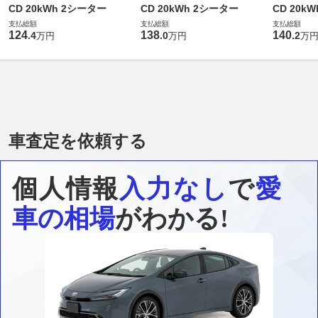
CD 20kWh 2シーター
CD 20kWh 2シーター
CD 20k
支払総額
支払総額
支払総額
124
138
140
.
4
.
0
.
2
万円
万円
万
車査定を依頼する
個人情報
入力なし
で
愛
車の相場
がわかる!