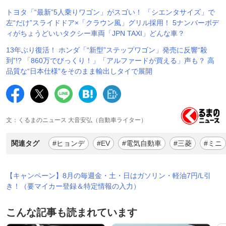
トヨタ「“最新”5人乗りワゴン」がスゴい！ 「シエンタサイズ」で
左“だけ”スライドドア×「クラウン風」グリル採用！ 5ナンバーボデ
ィがちょうどいいタクシー車両「JPN TAXI」どんな車？
13年ぶり復活！ ホンダ「“新型”ステップワゴン」発売に反響“殺
到”!? 「860万でびっくり！」「アルファードが買える」声も？ 高
品質な“日本仕様”をそのまま輸出しタイで展開
文：くるまのニュース 大音安弘（自動車ライター）
関連タグ
#ヒョンデ
#EV
#電気自動車
#三菱
#ミニ
【キャンペーン】8月の毎週金・土・日はガソリン・軽油7円/L引
き！（要マイカー登録＆特定情報の入力）
こんな記事も読まれています