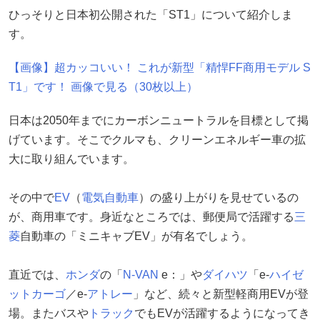
ひっそりと日本初公開された「ST1」について紹介しま
す。
【画像】超カッコいい！ これが新型「精悍FF商用モデル S
T1」です！ 画像で見る（30枚以上）
日本は2050年までにカーボンニュートラルを目標として掲
げています。そこでクルマも、クリーンエネルギー車の拡
大に取り組んでいます。
その中で
EV
（
電気自動車
）の盛り上がりを見せているの
が、商用車です。身近なところでは、郵便局で活躍する
三
菱
自動車の「ミニキャブEV」が有名でしょう。
直近では、
ホンダ
の「
N-VAN
e：」や
ダイハツ
「e-
ハイゼ
ットカーゴ
／e-
アトレー
」など、続々と新型軽商用EVが登
場。またバスや
トラック
でもEVが活躍するようになってき