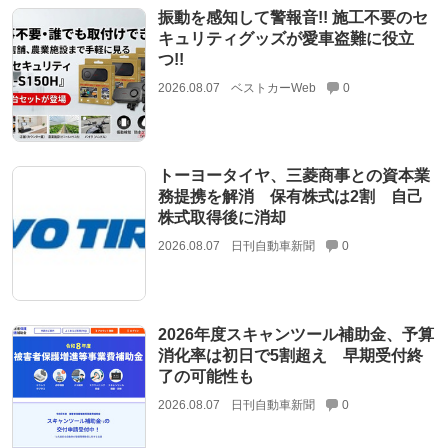
振動を感知して警報音!! 施工不要のセ
キュリティグッズが愛車盗難に役立
つ!!
2026.08.07
ベストカーWeb
0
トーヨータイヤ、三菱商事との資本業
務提携を解消 保有株式は2割 自己
株式取得後に消却
2026.08.07
日刊自動車新聞
0
2026年度スキャンツール補助金、予算
消化率は初日で5割超え 早期受付終
了の可能性も
2026.08.07
日刊自動車新聞
0