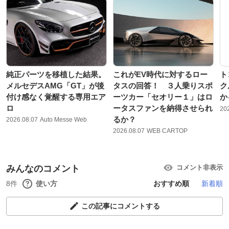
純正パーツを移植した結果。
これがEV時代に対するロー
ト
メルセデスAMG「GT」が後
タスの回答！ ３人乗りスポ
ク
付け感なく覚醒する専用エア
ーツカー「セオリー１」はロ
か
ロ
ータスファンを納得させられ
20
るか？
2026.08.07
Auto Messe Web
2026.08.07
WEB CARTOP
みんなのコメント
コメント非表示
8件
使い方
おすすめ順
新着順
この記事にコメントする