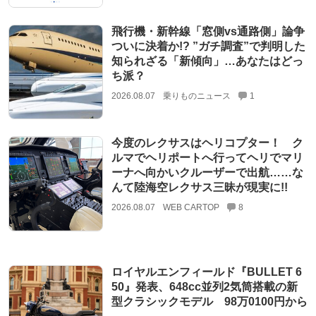
飛行機・新幹線「窓側vs通路側」論争
ついに決着か!? ”ガチ調査”で判明した
知られざる「新傾向」…あなたはどっ
ち派？
2026.08.07
乗りものニュース
1
今度のレクサスはヘリコプター！ ク
ルマでヘリポートへ行ってヘリでマリ
ーナへ向かいクルーザーで出航……な
んて陸海空レクサス三昧が現実に!!
2026.08.07
WEB CARTOP
8
ロイヤルエンフィールド『BULLET 6
50』発表、648cc並列2気筒搭載の新
型クラシックモデル 98万0100円から