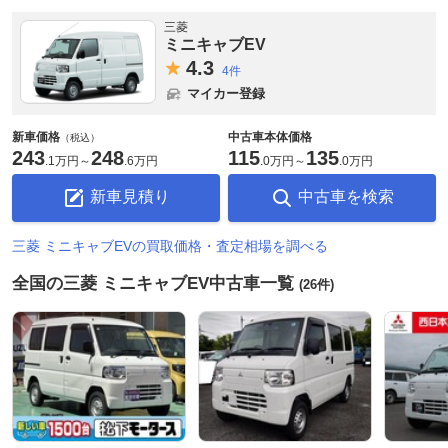
三菱
ミニキャブEV
4.
3
4件
マイカー登録
新車価格
中古車本体価格
（税込）
243
248
115
135
.
1万円
～
.
6万円
.
0万円
～
.
0万円
新車見積り
中古車を検索
三菱 ミニキャブEVの買取価格・査定相場を調べる
全国の三菱 ミニキャブEV中古車一覧
(26件)