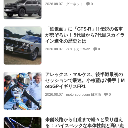
2026.08.07
グーネット
0
「鉄仮面」に「GTS-R」!! 伝説の名車
が勢ぞろい！ 5代目から7代目スカイラ
イン進化の歴史とは
2026.08.07
ベストカーWeb
0
アレックス・マルケス、後半戦最初の
セッションで最速。小椋藍は7番手｜M
otoGPイギリスFP1
2026.08.07
motorsport.com 日本版
0
未舗装路から山道まで軽々と乗り越え
る！ ハイスペックな車体性能と高い走