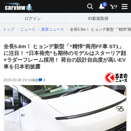
carview!
検索
通知
i
ログイン
ID新規取得
トップ
ニュース
業界ニュース
全長5.6m！ ヒョンデ新型「“精悍
全長5.6m！ ヒョンデ新型「“精悍”商用FF車 ST1」
に注目！ “日本発売”も期待のモデルはスターリア顔
×ラダーフレーム採用！ 荷台の設計自由度が高いEV
車を日本初披露
2026.03.08 19:10
掲載
8