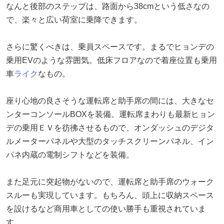
なんと後部のステップは、路面から38cmという低さなの
で、楽々と広い荷室に乗降できます。
さらに驚くべきは、乗員スペースです。まるでヒョンデの
乗用EVのような雰囲気。低床フロアなので着座位置も乗用
車
ライク
なもの。
座り心地の良さそうな運転席と助手席の間には、大きなセ
ンターコンソールBOXを装備。運転席まわりも最新ヒョン
デの乗用ＥＶを彷彿させるもので、オンダッシュのデジタ
ルメーターパネルや大型のタッチスクリーンパネル、イン
パネ内蔵の電制シフトなどを装備。
また足元に突起物がないので、運転席と助手席のウォーク
スルーも実現しています。もちろん、頭上に収納スペース
を設けるなど商用車としての使い勝手も重視されていま
す。