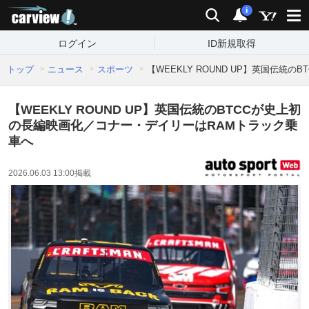
carview!
検索
通知
i
ログイン
ID新規取得
トップ
ニュース
スポーツ
【WEEKLY ROUND UP】英国伝
【WEEKLY ROUND UP】英国伝統のBTCCが史上初
の長編映画化／コナー・デイリーはRAMトラック乗
車へ
2026.06.03 13:00
掲載