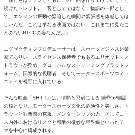
「僕たちはファンとともにこの作品を作り上げていく」と
続けたトレット。「客としてではなく、物語の一部とし
て、エンジンの振動や緊迫した瞬間の緊張感を体感してほ
しいんだ。これは単なる映画ではない。これまでに見たこ
とのないBTCCの姿なんだよ」
エグゼクティブプロデューサーは、スポーツビジネス起業
家でありレースライセンス保持者でもあるエリオット・ス
トラウドが務め、グローバルなストリーミングプラットフ
ォーム、国際的な視聴者、そしてモータースポーツコミュ
ニティを視野に入れている。
そんな映画『SHIFT』は、情熱と忍耐による“贖罪”が物語
の核となり、モータースポーツ文化の危険性と美しさ、ト
ラウマと罪悪感の克服、メンターシップの力、そしてコー
ス内外におけるリスクと報酬の微妙な境界線といったテー
マを中心に構成される。