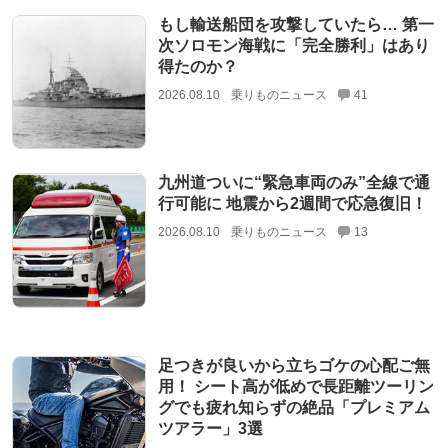
もし輸送船団を攻撃していたら… 第一
次ソロモン海戦に「完全勝利」はあり
得たのか？
2026.08.10
乗りものニュース
41
九州道ついに“緊急車両のみ”全線で通
行可能に 地震から2週間で応急復旧！
2026.08.10
乗りものニュース
13
足つきが良いから立ちゴケの心配ご無
用！ シート高が低めで長距離ツーリン
グでも疲れ知らずの絶品「プレミアム
ツアラー」3選