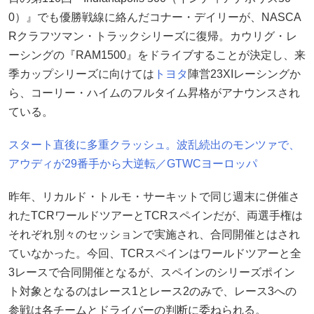
0）』でも優勝戦線に絡んだコナー・デイリーが、NASCA
Rクラフツマン・トラックシリーズに復帰。カウリグ・レ
ーシングの『RAM1500』をドライブすることが決定し、来
季カップシリーズに向けては
トヨタ
陣営23XIレーシングか
ら、コーリー・ハイムのフルタイム昇格がアナウンスされ
ている。
スタート直後に多重クラッシュ。波乱続出のモンツァで、
アウディが29番手から大逆転／GTWCヨーロッパ
昨年、リカルド・トルモ・サーキットで同じ週末に併催さ
れたTCRワールドツアーとTCRスペインだが、両選手権は
それぞれ別々のセッションで実施され、合同開催とはされ
ていなかった。今回、TCRスペインはワールドツアーと全
3レースで合同開催となるが、スペインのシリーズポイン
ト対象となるのはレース1とレース2のみで、レース3への
参戦は各チームとドライバーの判断に委ねられる。