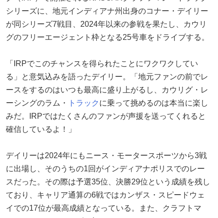
シリーズに、地元インディアナ州出身のコナー・デイリー
が同シリーズ7戦目、2024年以来の参戦を果たし、カウリ
グのフリーエージェント枠となる25号車をドライブする。
「IRPでこのチャンスを得られたことにワクワクしてい
る」と意気込みを語ったデイリー。「地元ファンの前でレ
ースをするのはいつも最高に盛り上がるし、カウリグ・レ
ーシングのラム・
トラック
に乗って挑めるのは本当に楽し
みだ。IRPではたくさんのファンが声援を送ってくれると
確信しているよ！」
デイリーは2024年にもニース・モータースポーツから3戦
に出場し、そのうちの1回がインディアナポリスでのレー
スだった。その際は予選35位、決勝29位という成績を残し
ており、キャリア通算の6戦ではカンザス・スピードウェ
イでの17位が最高成績となっている。また、クラフトマ