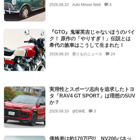
2026.08.10
Auto Messe Web
4
『GTO』鬼塚英吉じゃないほうのバイ
ク！ 原作の「やりすぎ！」伝説とは
希代の族車はこうして生まれた！
2026.08.10
乗りものニュース
24
実用性とスポーツ志向を追求したトヨ
タ「RAV4 GT SPORT」は理想のSUV
か？
2026.08.10
@DIME
3
価格差は約170万円!! NV200バネッ