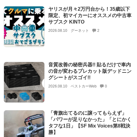
ヤリスが月々2万円台から！35歳以下
限定、初マイカーにオススメの中古車
サブスク KINTO
2026.08.10
グーネット
2
音質改善の秘密兵器!! 貼るだけで車内
の音が変わるプレカット版デッドニン
グシートがスゴイ!!
2026.08.10
ベストカーWeb
0
「青旗出てるのに譲ってもらえず」
「パワーが足りなかった」「とにかく
タフな1日」【SF Mix Voices第8戦決
勝】