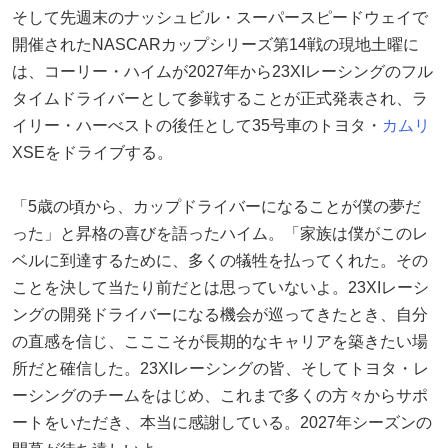
そして先週末のナッシュビル・スーパースピードウェイで
開催されたNASCARカップシリーズ第14戦の現地土曜に
は、コーリー・ハイムが2027年から23XIレーシングのフル
タイムドライバーとして参戦することが正式発表され、ラ
イリー・ハーべストの後任として35号車のトヨタ・
カムリ
XSEをドライブする。
「5歳の頃から、カップドライバーになることが僕の夢だ
った」と昇格の喜びを語ったハイム。「家族は僕がこのレ
ベルに到達するために、多くの犠牲を払ってくれた。その
ことを決して当たり前だとは思っていないよ。23XIレーシ
ングの開発ドライバーになる機会が巡ってきたとき、自分
の直感を信じ、こここそが長期的なキャリアを築きたい場
所だと確信した。23XIレーシングの皆、そしてトヨタ・レ
ーシングのチームをはじめ、これまで多くの方々からサポ
ートをいただき、本当に感謝している。2027年シーズンの