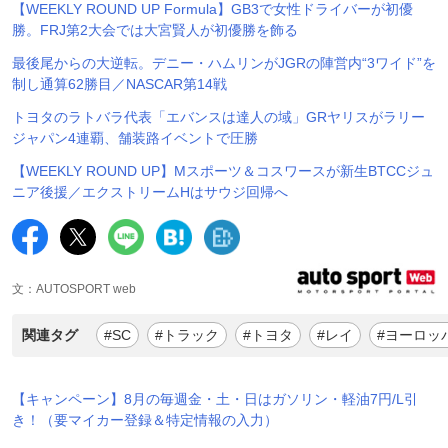
【WEEKLY ROUND UP Formula】GB3で女性ドライバーが初優
勝。FRJ第2大会では大宮賢人が初優勝を飾る
最後尾からの大逆転。デニー・ハムリンがJGRの陣営内“3ワイド”を
制し通算62勝目／NASCAR第14戦
トヨタのラトバラ代表「エバンスは達人の域」GRヤリスがラリー
ジャパン4連覇、舗装路イベントで圧勝
【WEEKLY ROUND UP】Mスポーツ＆コスワースが新生BTCCジュ
ニア後援／エクストリームHはサウジ回帰へ
文：AUTOSPORT web
関連タグ
#SC
#トラック
#トヨタ
#レイ
#ヨーロッ
【キャンペーン】8月の毎週金・土・日はガソリン・軽油7円/L引
き！（要マイカー登録＆特定情報の入力）