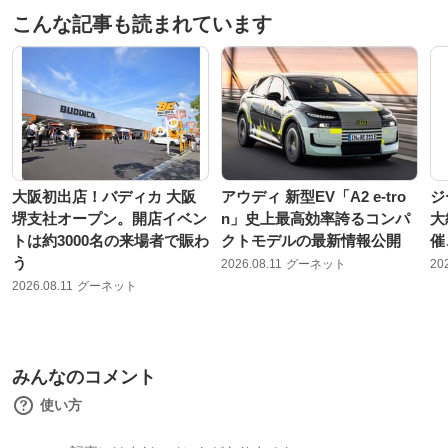
こんな記事も読まれています
大阪初出店！バディカ 大阪
アウディ 新型EV「A2 e-tro
ジ
堺支社オープン。開店イベン
n」史上最高効率誇るコンパ
大
トは約3000名の来場者で賑わ
クトモデルの最新情報公開
催
う
2026.08.11
グーネット
20
2026.08.11
グーネット
みんなのコメント
使い方