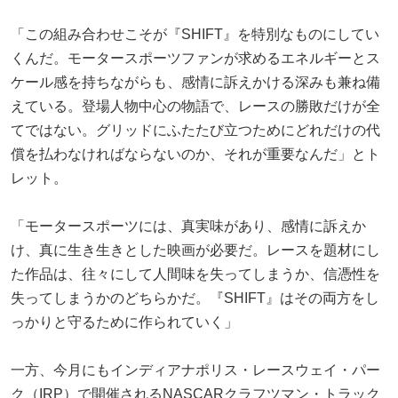
「この組み合わせこそが『SHIFT』を特別なものにしてい
くんだ。モータースポーツファンが求めるエネルギーとス
ケール感を持ちながらも、感情に訴えかける深みも兼ね備
えている。登場人物中心の物語で、レースの勝敗だけが全
てではない。グリッドにふたたび立つためにどれだけの代
償を払わなければならないのか、それが重要なんだ」とト
レット。
「モータースポーツには、真実味があり、感情に訴えか
け、真に生き生きとした映画が必要だ。レースを題材にし
た作品は、往々にして人間味を失ってしまうか、信憑性を
失ってしまうかのどちらかだ。『SHIFT』はその両方をし
っかりと守るために作られていく」
一方、今月にもインディアナポリス・レースウェイ・パー
ク（IRP）で開催されるNASCARクラフツマン・トラック