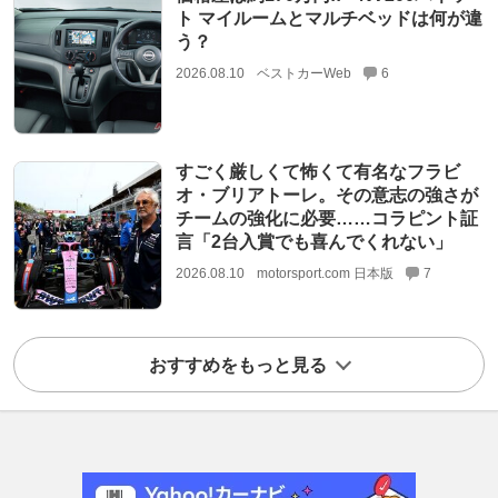
ト マイルームとマルチベッドは何が違
う？
2026.08.10
ベストカーWeb
6
すごく厳しくて怖くて有名なフラビ
オ・ブリアトーレ。その意志の強さが
チームの強化に必要……コラピント証
言「2台入賞でも喜んでくれない」
2026.08.10
motorsport.com 日本版
7
おすすめをもっと見る