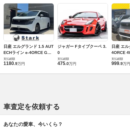
日産 エルグランド 1.5 AUT
ジャガー Fタイプクーペ 3.
日産 エルグ
ECHライン e-4ORCE Gス
0
4ORCE 
ペック 4WD
支払総額
支払総額
支払総額
1180
475
999
.
9
.
0
.
9
万円
万円
万
車査定を依頼する
あなたの愛車、今いくら？