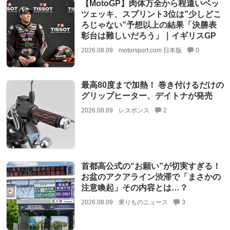
【MotoGP】肉体万全から程遠いベッ
ツェッキ、スプリント3位は”少しどこ
ろじゃない”予想以上の結果「決勝表
彰台は難しいだろう」｜イギリスGP
2026.08.09
motorsport.com 日本版
0
最高80度まで加熱！ 巻き付けるだけの
グリップヒーター、デイトナが発売
2026.08.09
レスポンス
2
首都高公式の“お願い”が切実すぎる！
お盆のアクアライン渋滞で「まさかの
注意喚起」その内容とは…？
2026.08.09
乗りものニュース
3