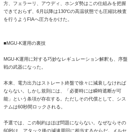
方、フェラーリ、アウディ、ホンダ勢はこの仕組みを把握
できておらず、6月以降は130℃の高温状態でも圧縮比検査
を行うようFIAへ圧力をかけた。
■MGU-K運用の裏技
MGU-K運用に対する巧妙なレギュレーション解釈も、序盤
戦の武器になった。
本来、電力出力はストレート終盤で徐々に減衰しなければ
ならない。しかし規則には、「必要時には瞬時遮断が可
能」という条項が存在する。ただしその代償として、シス
テムは60秒間ロックされる。
予選では、この制約はほぼ問題にならない。なぜならその
60秒は、アタック後の減速周回に相当するからだ。メルセ