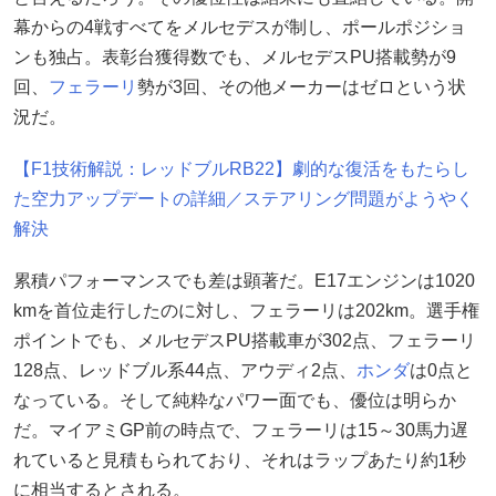
幕からの4戦すべてをメルセデスが制し、ポールポジショ
ンも独占。表彰台獲得数でも、メルセデスPU搭載勢が9
回、
フェラーリ
勢が3回、その他メーカーはゼロという状
況だ。
【F1技術解説：レッドブルRB22】劇的な復活をもたらし
た空力アップデートの詳細／ステアリング問題がようやく
解決
累積パフォーマンスでも差は顕著だ。E17エンジンは1020
kmを首位走行したのに対し、フェラーリは202km。選手権
ポイントでも、メルセデスPU搭載車が302点、フェラーリ
128点、レッドブル系44点、アウディ2点、
ホンダ
は0点と
なっている。そして純粋なパワー面でも、優位は明らか
だ。マイアミGP前の時点で、フェラーリは15～30馬力遅
れていると見積もられており、それはラップあたり約1秒
に相当するとされる。