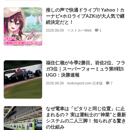
推しの声で快適ドライブ!! Yahoo！カ
ーナビ×ホロライブAZKiが大人気で継
続決定だと！
2026.08.09
ベストカーWeb
1
福住仁嶺が今季2勝目。岩佐2位、フラ
ガ3位｜スーパーフォーミュラ第8戦S
UGO：決勝速報
2026.08.09
motorsport.com 日本版
7
なぜ電車は「ピタリと同じ位置」に止
まれるの？ 実は運転士の“神業”と最新
システムの二人三脚！ 知られざる驚き
の仕組み