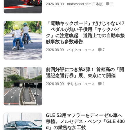
2026.08.09
motorsport.com 日本版
3
「電動キックボード」だけじゃない!?
ペダルが無い子供用「キックバイ
ク」に注意喚起 道路上での自動車接
触事故も多数報告
2026.08.09
バイクのニュース
7
前回好評につき第2弾！ 首都高の「開
通記念通行券」展、東京にて開催
2026.08.09
乗りものニュース
1
GLE 53用マフラーをディーゼル車へ
移植。メルセデス・ベンツ「GLE 400
d」の緻密な加工技