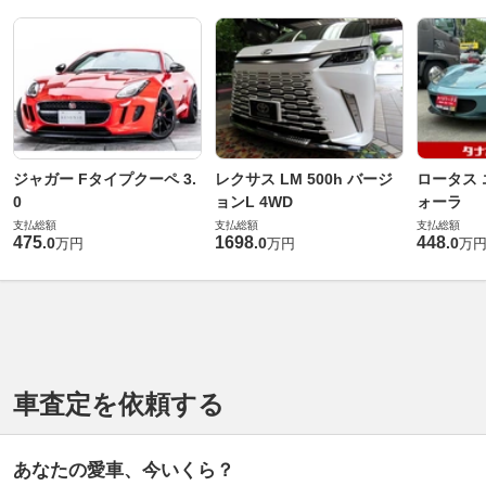
ジャガー Fタイプクーペ 3.
レクサス LM 500h バージ
ロータス 
0
ョンL 4WD
ォーラ
支払総額
支払総額
支払総額
475
1698
448
.
0
.
0
.
0
万円
万円
万
車査定を依頼する
あなたの愛車、今いくら？