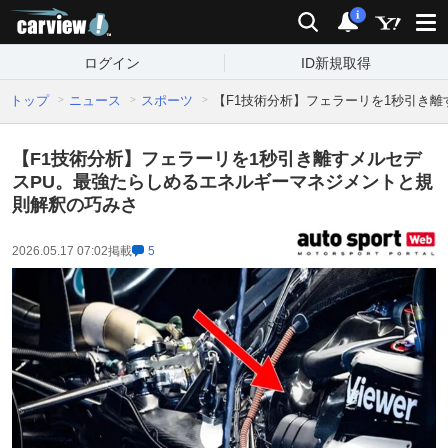
carview!
検索
通知
i
ログイン
ID新規取得
トップ
ニュース
スポーツ
【F1技術分析】フェラーリを1秒引き
【F1技術分析】フェラーリを1秒引き離すメルセデ
スPU。最強たらしめるエネルギーマネジメントと規
則解釈の巧みさ
2026.05.17 07:02
掲載
5