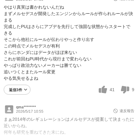
やはり真実は書かれないんだね
まずメルセデスが開発したエンジンからルールが作られルールが決
まる
完成したPUはさらにアプデを先行して強固な状態からスタートで
きる
そこから他社にルールが伝わりやっと作り出す
この時点でメルセデスが有利
さらにホンダにはデータがほぼ来ない
これが前回ねPU時代から現行まで変わらない
やっぱり政治力ないメーカーは勝てない
追いつくとまたルール変更
やる気失せるよね
41
9
返信3件
qma********
違反報告
2026/5/17 10:55
まぁ2014年のレギュレーションはメルセデスが提案して決まったに
近いからね。
何年も研究を重ねてきた末にね。