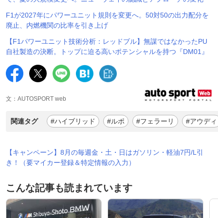
F1が2027年にパワーユニット規則を変更へ。50対50の出力配分を
廃止、内燃機関の比率を引き上げ
【F1パワーユニット技術分析：レッドブル】無謀ではなかったPU
自社製造の決断。トップに迫る高いポテンシャルを持つ『DM01』
文：AUTOSPORT web
関連タグ
#ハイブリッド
#ルポ
#フェラーリ
#アウディ
【キャンペーン】8月の毎週金・土・日はガソリン・軽油7円/L引
き！（要マイカー登録＆特定情報の入力）
こんな記事も読まれています