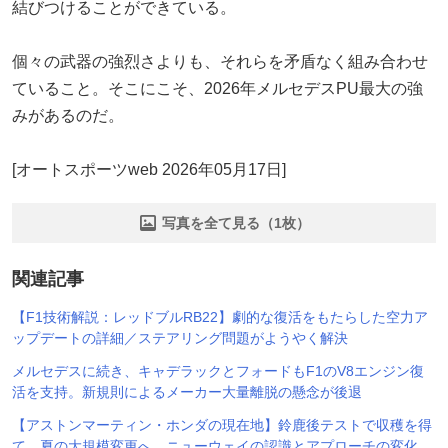
結びつけることができている。
個々の武器の強烈さよりも、それらを矛盾なく組み合わせ
ていること。そこにこそ、2026年メルセデスPU最大の強
みがあるのだ。
[オートスポーツweb 2026年05月17日]
写真を全て見る（1枚）
関連記事
【F1技術解説：レッドブルRB22】劇的な復活をもたらした空力ア
ップデートの詳細／ステアリング問題がようやく解決
メルセデスに続き、キャデラックとフォードもF1のV8エンジン復
活を支持。新規則によるメーカー大量離脱の懸念が後退
【アストンマーティン・ホンダの現在地】鈴鹿後テストで収穫を得
て、夏の大規模変更へ。ニューウェイの認識とアプローチの変化