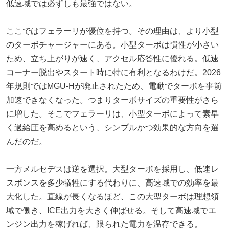
低速域では必ずしも最強ではない。
ここではフェラーリが優位を持つ。その理由は、より小型
のターボチャージャーにある。小型ターボは慣性が小さい
ため、立ち上がりが速く、アクセル応答性に優れる。低速
コーナー脱出やスタート時に特に有利となるわけだ。2026
年規則ではMGU-Hが廃止されたため、電動でターボを事前
加速できなくなった。つまりターボサイズの重要性がさら
に増した。そこでフェラーリは、小型ターボによって素早
く過給圧を高めるという、シンプルかつ効果的な方向を選
んだのだ。
一方メルセデスは逆を選択。大型ターボを採用し、低速レ
スポンスを多少犠牲にする代わりに、高速域での効率を最
大化した。直線が長くなるほど、この大型ターボは理想領
域で働き、ICE出力を大きく伸ばせる。そして高速域でエ
ンジン出力を稼げれば、限られた電力を温存できる。