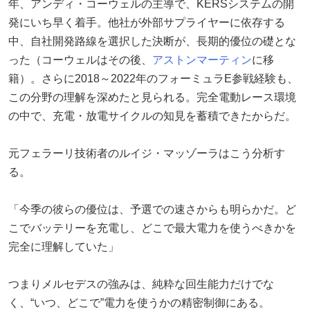
年、アンディ・コーウェルの主導で、KERSシステムの開
発にいち早く着手。他社が外部サプライヤーに依存する
中、自社開発路線を選択した決断が、長期的優位の礎とな
った（コーウェルはその後、
アストンマーティン
に移
籍）。さらに2018～2022年のフォーミュラE参戦経験も、
この分野の理解を深めたと見られる。完全電動レース環境
の中で、充電・放電サイクルの知見を蓄積できたからだ。
元フェラーリ技術者のルイジ・マッゾーラはこう分析す
る。
「今季の彼らの優位は、予選での速さからも明らかだ。ど
こでバッテリーを充電し、どこで最大電力を使うべきかを
完全に理解していた」
つまりメルセデスの強みは、純粋な回生能力だけでな
く、“いつ、どこで”電力を使うかの精密制御にある。