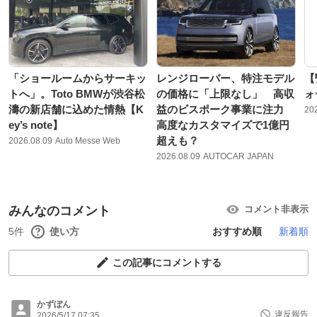
「ショールームからサーキッ
レンジローバー、特注モデル
【
トへ」。Toto BMWが渋谷松
の価格に「上限なし」 高収
ォ
濤の新店舗に込めた情熱【K
益のビスポーク事業に注力
20
ey’s note】
高度なカスタマイズで1億円
超えも？
2026.08.09
Auto Messe Web
2026.08.09
AUTOCAR JAPAN
みんなのコメント
コメント非表示
5件
使い方
おすすめ順
新着順
この記事にコメントする
かずぼん
違反報告
2026/5/17 07:35