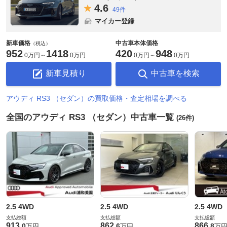
4.
6
49件
マイカー登録
新車価格
中古車本体価格
（税込）
952
1418
420
948
.
0万円
～
.
0万円
.
0万円
～
.
0万円
新車見積り
中古車を検索
アウディ RS3 （セダン）の買取価格・査定相場を調べる
全国のアウディ RS3 （セダン）中古車一覧
(26件)
2.5 4WD
2.5 4WD
2.5 4WD
支払総額
支払総額
支払総額
913
862
866
.
0
.
6
.
8
万円
万円
万