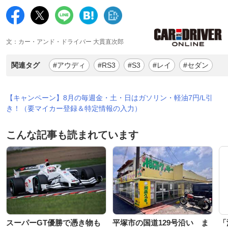
文：カー・アンド・ドライバー 大貫直次郎
関連タグ
#アウディ
#RS3
#S3
#レイ
#セダン
【キャンペーン】8月の毎週金・土・日はガソリン・軽油7円/L引
き！（要マイカー登録＆特定情報の入力）
こんな記事も読まれています
スーパーGT優勝で憑き物も
平塚市の国道129号沿い ま
「