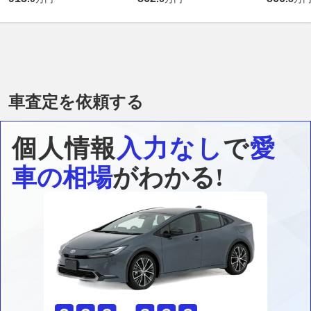
車査定を依頼する
個人情報
入力なし
で
愛
車の相場
がわかる!