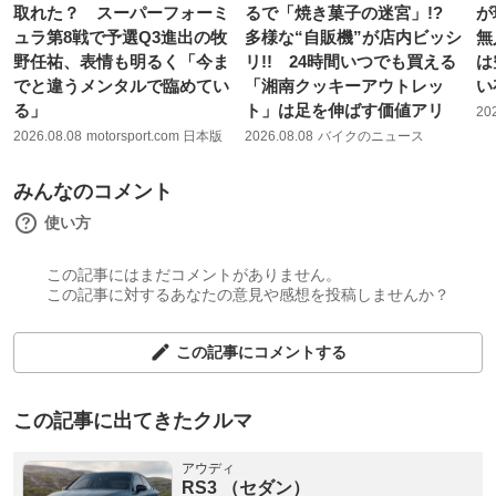
取れた？ スーパーフォーミ
るで「焼き菓子の迷宮」!?
が
ュラ第8戦で予選Q3進出の牧
多様な“自販機”が店内ビッシ
無
野任祐、表情も明るく「今ま
リ!! 24時間いつでも買える
は
でと違うメンタルで臨めてい
「湘南クッキーアウトレッ
い
る」
ト」は足を伸ばす価値アリ
20
2026.08.08
motorsport.com 日本版
2026.08.08
バイクのニュース
みんなのコメント
使い方
この記事にはまだコメントがありません。
この記事に対するあなたの意見や感想を投稿しませんか？
この記事にコメントする
この記事に出てきたクルマ
アウディ
RS3 （セダン）