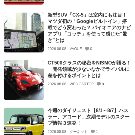
新型SUV「CX-5」は室内にも注目！
マツダ初の「Googleビルトイン」搭
載でどう変わった？ パイオニアのナビ
アプリ「コッチ」を使って感じた“驚
き”とは
2026.08.08
VAGUE
0
GT500クラスの秘密をNISMOが語る！
開発領域が少ないなかでライバルに
差を付けるポイントとは
2026.08.08
WEB CARTOP
0
今週のダイジェスト【8/1～8/7】ハス
ラー、アコード…次期モデルのスクー
プ情報３連発！
2026.08.08
グーネット
1