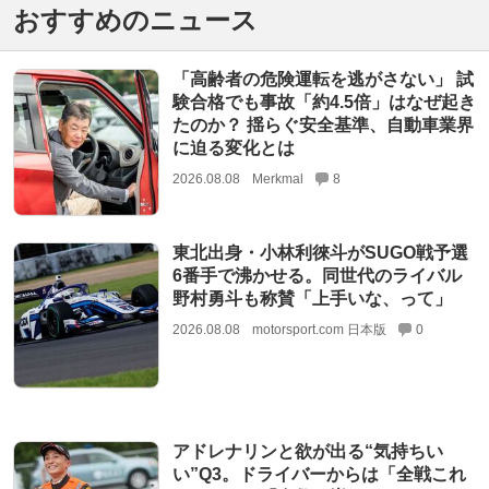
おすすめのニュース
「高齢者の危険運転を逃がさない」 試
験合格でも事故「約4.5倍」はなぜ起き
たのか？ 揺らぐ安全基準、自動車業界
に迫る変化とは
2026.08.08
Merkmal
8
東北出身・小林利徠斗がSUGO戦予選
6番手で沸かせる。同世代のライバル
野村勇斗も称賛「上手いな、って」
2026.08.08
motorsport.com 日本版
0
アドレナリンと欲が出る“気持ちい
い”Q3。ドライバーからは「全戦これ