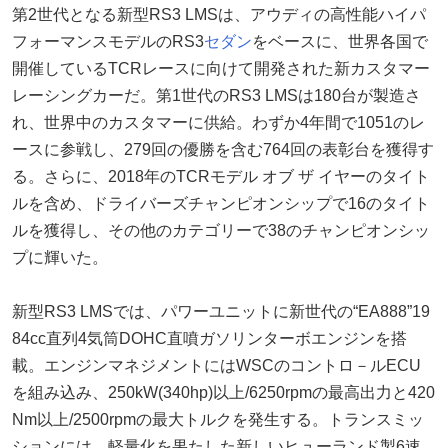
第2世代となる新型RS3 LMSは、アウディの高性能ハイパ
フォーマンスモデルのRS3
セダン
をベースに、世界各国で
開催しているTCRレースに向けて開発された新カスタマー
レーシングカーだ。第1世代のRS3 LMSは180台が製造さ
れ、世界中のカスタマーに供給。わずか4年間で1051のレ
ースに参戦し、279回の優勝を含む764回の表彰台を獲得す
る。さらに、2018年のTCRモデル オブ ザ イヤーのタイト
ルを含め、ドライバーズチャンピオンシップで16のタイト
ルを獲得し、その他のカテゴリーで38のチャンピオンシッ
プに輝いた。
新型RS3 LMSでは、パワーユニットに新世代の“EA888”19
84cc直列4気筒DOHC直噴ガソリンターボエンジンを搭
載。エンジンマネジメントにはWSCのコントロ－ルECU
を組み込み、250kW(340hp)以上/6250rpmの最高出力と420
Nm以上/2500rpmの最大トルクを発生する。トランスミッ
ションには、軽量化を果たした新しいヒューランド製6速