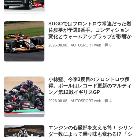
SUGOではフロントロウ常連だった岩
佐歩夢が予選9番手。コンディション
変化とウォームアップラップが影響か
2026.08.08
AUTOSPORT web
0
小椋藍、今季3度目のフロントロウ獲
得。ポールはレコード更新のマルティ
ン／第12戦イギリスGP
2026.08.08
AUTOSPORT web
4
エンジンの心臓部を支える筒！ シリン
ダー数によって乗り味も変わる!? 「シ