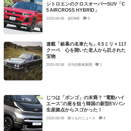
シトロエンのクロスオーバーSUV「C
5 AIRCROSS HYBRID」
2026.08.08
@DIME
0
連載「銀幕の名車たち」0.5ミリ × 117
クーペ 心を開いた老人から託された
宝物
2026.08.08
日刊自動車新聞
1
じつは「ボンゴ」の末裔？ “電動ハイ
エース”の座を狙う韓国の新型EVバン
生産拠点からスゴかった！
2026.08.08
乗りものニュース
9