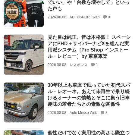
でいい」や「台数を増やして」といっ
た声も
2026.08.08
AUTOSPORT web
0
見た目は純正、音は本格派！ スペーシ
アにPHD＋サイバーナビXを組んだ実
用派システム［Pro Shop インストー
ル・レビュー］by 東京車楽
2026.08.08
レスポンス
1
30年以上も車庫で眠っていた初代スバ
ル・レオーネ。あえて未再生で乗り続
けるオーナーの情熱とそこに集う旧車
趣味の若者たちとの素敵な関係性
2026.08.08
Auto Messe Web
8
個性だけでなく実用性の高さも際立つ