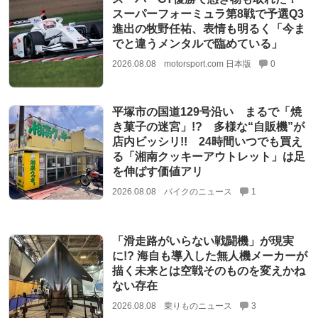
スーパーフォーミュラ第8戦で予選Q3
進出の牧野任祐、表情も明るく「今ま
でと違うメンタルで臨めている」
2026.08.08
motorsport.com 日本版
0
平塚市の国道129号沿い まるで「焼
き菓子の迷宮」!? 多様な“自販機”が
店内ビッシリ!! 24時間いつでも買え
る「湘南クッキーアウトレット」は足
を伸ばす価値アリ
2026.08.08
バイクのニュース
1
「滑走路がいらない戦闘機」が現実
に!? 海自も導入した無人機メーカーが
描く未来とは空戦そのものを変えかね
ない存在
2026.08.08
乗りものニュース
3