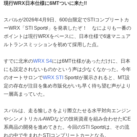
現行WRX日本仕様に6MTついに来た!!
スバルが2026年4月9日、600台限定でSTIコンプリートカ
ーWRX「STI Sport♯」を発表したぞ！ なによりも一番の
ポイントは現行WRXをベースに、日本仕様で6速マニュア
ルトランスミッションを初めて採用した点。
すでに北米の
WRX S4
には6MT仕様があっただけに、日本
にも設定されないものかという声は少なくなかった。今年
のオートサロンで
WRX STI
Sport♯が展示されると、MT設
定の存在が注目を集め市販化がいち早く待ち望む声がより
一層高まっていた。
スバルは、走る愉しさをより際立たせる水平対向エンジン
やシンメトリカルAWDなどの技術資産を組み合わせたICE
系商品の開発を進めてきた。今回のSTI Sport♯は、その流
れの中で生まれたSTIコンプリートカーとなる。