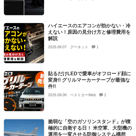
ハイエースのエアコンが効かない・冷
えない！原因の見分け方と修理費用を
解説
2026.08.07
グーネット
1
貼るだけLEDで愛車がオフロード顔に
変身!! グリルマーカーテープが最強な
件!!
2026.08.06
ベストカーWeb
2
脆弱な「空のガソリンスタンド」が積
極的に自衛する日！ 米空軍、大型機の
運用を一変させる防御システム構想