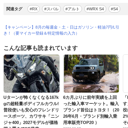
関連タグ
#RX
#スバル
#アルト
#WRX S4
#S4
【キャンペーン】8月の毎週金・土・日はガソリン・軽油7円/L引
き！（要マイカー登録＆特定情報の入力）
こんな記事も読まれています
Uターンが怖くなくなる167k
6カ月ぶりに前年実績を上回
「
gの超軽量ボディフルカウル!
った輸入車マーケット。輸入
す
普段使いも安心のフレンドリ
ブランド首位はトヨタ！（20
役
ースポーツ、カワサキ「ニン
26年6月・ブランド別輸入乗
2
ジャ400」2027モデルが価格
用車販売TOP20 ）
そ