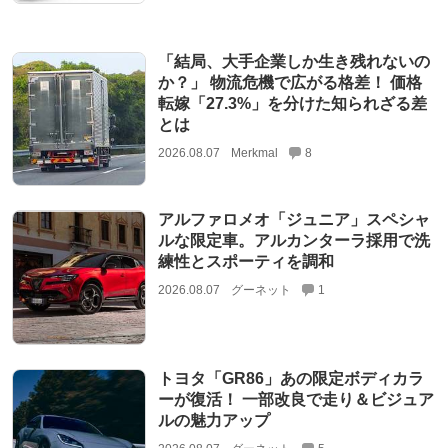
「結局、大手企業しか生き残れないの
か？」 物流危機で広がる格差！ 価格
転嫁「27.3%」を分けた知られざる差
とは
2026.08.07
Merkmal
8
アルファロメオ「ジュニア」スペシャ
ルな限定車。アルカンターラ採用で洗
練性とスポーティを調和
2026.08.07
グーネット
1
トヨタ「GR86」あの限定ボディカラ
ーが復活！ 一部改良で走り＆ビジュア
ルの魅力アップ