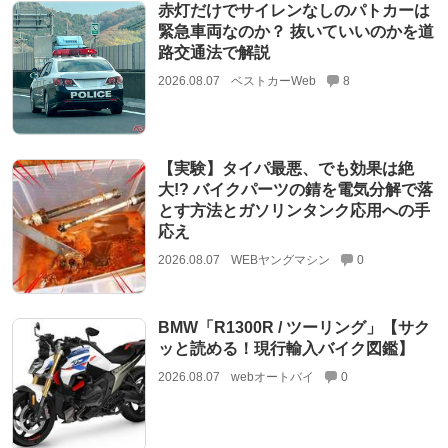
赤灯だけでサイレンなしのパトカーは
緊急車両なのか？ 抜いていいのかを道
路交通法で解説
2026.08.07
ベストカーWeb
8
【実験】タイパ最悪、でも効果は絶
大!? バイクパーツの錆を電気分解で落
とす方法とガソリンタンク応用への手
応え
2026.08.07
WEBヤングマシン
0
BMW「R1300R / ツーリング」【サク
ッと読める！現行輸入バイク図鑑】
2026.08.07
webオートバイ
0