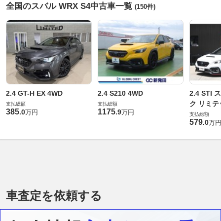
全国のスバル WRX S4中古車一覧
(150件)
2.4 GT-H EX 4WD
2.4 S210 4WD
2.4 ST
ク リミテ
支払総額
支払総額
385
1175
.
0
.
9
万円
万円
支払総額
579
.
0
万
車査定を依頼する