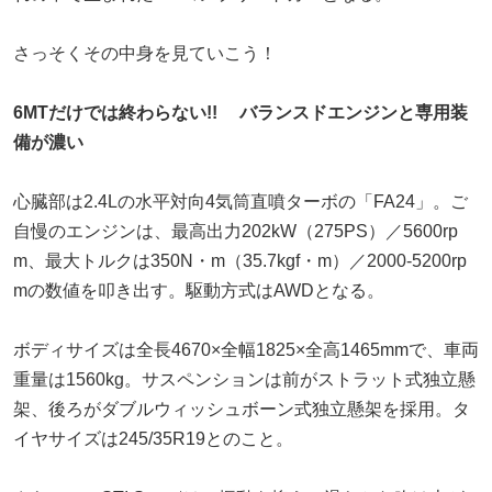
さっそくその中身を見ていこう！
6MTだけでは終わらない!! バランスドエンジンと専用装
備が濃い
心臓部は2.4Lの水平対向4気筒直噴ターボの「FA24」。ご
自慢のエンジンは、最高出力202kW（275PS）／5600rp
m、最大トルクは350N・m（35.7kgf・m）／2000-5200rp
mの数値を叩き出す。駆動方式はAWDとなる。
ボディサイズは全長4670×全幅1825×全高1465mmで、車両
重量は1560kg。サスペンションは前がストラット式独立懸
架、後ろがダブルウィッシュボーン式独立懸架を採用。タ
イヤサイズは245/35R19とのこと。