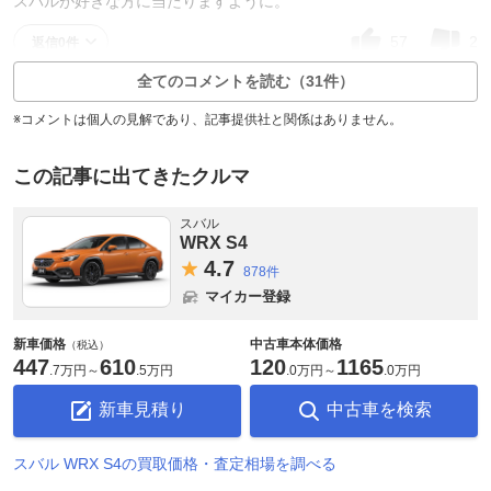
スバルが好きな方に当たりますように。
57
2
返信0件
全てのコメントを読む（31件）
※コメントは個人の見解であり、記事提供社と関係はありません。
この記事に出てきたクルマ
スバル
WRX S4
4.
7
878件
マイカー登録
新車価格
中古車本体価格
（税込）
447
610
120
1165
.
7万円
～
.
5万円
.
0万円
～
.
0万円
新車見積り
中古車を検索
スバル WRX S4の買取価格・査定相場を調べる