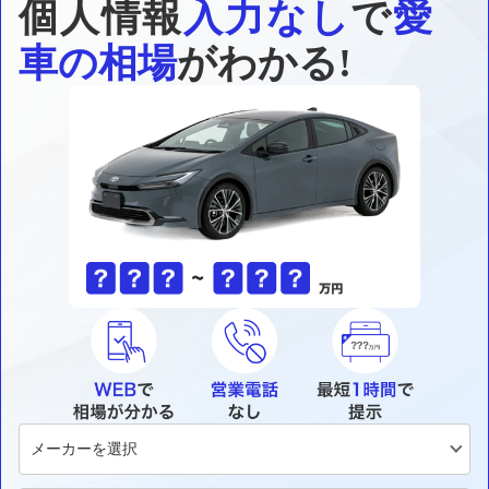
個人情報
入力なし
で
愛
車の相場
がわかる!