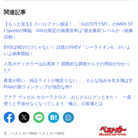
関連記事
【もっと見る】スバルファン感涙！ 「610万円でMT」のWRX ST
I Sport♯が降臨 600台限定の抽選倍率は“過去最高”レベルか（画像
20枚）
BYDはBEVだけじゃない！ 話題のPHEV「シーライオン6」がいよ
いよ納車開始！
人気ボディカラーは白黒灰？ 国際的な調査からその理由が分かっ
た!!
夜道が暗い…純正ライトが物足りない……そんな悩みを吹き飛ばす
PIAAの新ラインナップが強烈な件!!
アクア ヴェゼル カローラクロス…おじさんにグッときた！ 一度
使うと手放せなくなってしまう「極上」の装備とは
文：ベストカーWeb ベストカーWeb