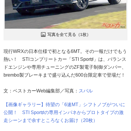
写真を全て見る（1枚）
現行WRXの日本仕様で初となる6MT。その一報だけでもう
熱い！ STIコンプリートカー「STI Sport♯」は、バランス
ドエンジンや専用チューニングのZF製電子制御ダンパー、
brembo製ブレーキまで盛り込んだ600台限定車で登場だ！
文：ベストカーWeb編集部／写真：
スバル
【画像ギャラリー】待望の「6速MT」シフトノブがついに
公開！ STI Sport♯の専用インパネからプロトタイプの激
走シーンまで余すところなくお届け（20枚）