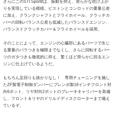
さらにこのSTI Sport♯は、振動を抑え、滑らかな吹け上が
りを実現している模様。ピストンとコンロッドの重量公差
に加え、クランクシャフトとフライホイール、クラッチカ
バーの回転バランス公差も低減したバランスドエンジン、
バランスドクラッチカバー＆フライホイールを採用。
そのことによって、エンジンの心臓部にあるパーツで生じ
る重量のバラつきを極限までなくし、さらに回転するパー
ツのガタつきも徹底的に抑え、驚くほど滑らかに回るエン
ジンに仕上げているようだ。
もちろん足回りも抜かりなし！ 専用チューニングを施し
たZF製電子制御ダンパーにブレンボ製18インチフロント対
向6ポット、リヤ対向2ポットのブレーキキャリパーを装備
し、フロント＆リヤのドリルドディスクローターまで備え
ているぞ。