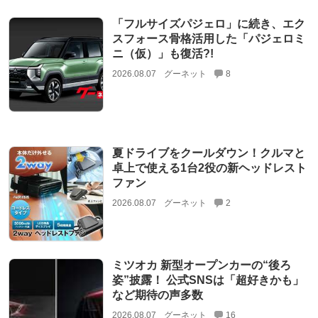
「フルサイズパジェロ」に続き、エク
スフォース骨格活用した「パジェロミ
ニ（仮）」も復活?!
2026.08.07
グーネット
8
夏ドライブをクールダウン！クルマと
卓上で使える1台2役の新ヘッドレスト
ファン
2026.08.07
グーネット
2
ミツオカ 新型オープンカーの“後ろ
姿”披露！ 公式SNSは「超好きかも」
など期待の声多数
2026.08.07
グーネット
16