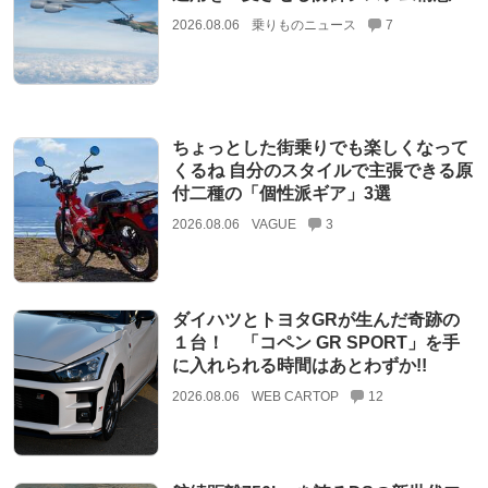
2026.08.06
乗りものニュース
7
ちょっとした街乗りでも楽しくなって
くるね 自分のスタイルで主張できる原
付二種の「個性派ギア」3選
2026.08.06
VAGUE
3
ダイハツとトヨタGRが生んだ奇跡の
１台！ 「コペン GR SPORT」を手
に入れられる時間はあとわずか!!
2026.08.06
WEB CARTOP
12