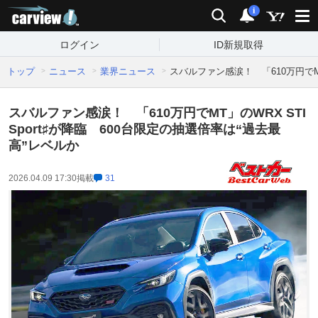
carview!
検索
通知
i
ログイン
ID新規取得
トップ
ニュース
業界ニュース
スバルファン感涙！ 「610万円でMT
スバルファン感涙！ 「610万円でMT」のWRX STI
Sport♯が降臨 600台限定の抽選倍率は“過去最
高”レベルか
2026.04.09 17:30
掲載
31