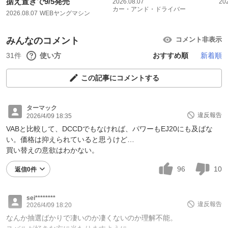
据え置きで9/5発売
2026.08.07
20
カー・アンド・ドライバー
2026.08.07
WEBヤングマシン
みんなのコメント
コメント非表示
31件
使い方
おすすめ順
新着順
この記事にコメントする
ターマック
違反報告
2026/4/09 18:35
VABと比較して、DCCDでもなければ、パワーもEJ20にも及ばな
い。価格は抑えられていると思うけど…
買い替えの意欲はわかない。
96
10
返信0件
sei********
違反報告
2026/4/09 18:20
なんか抽選ばかりで凄いのか凄くないのか理解不能。