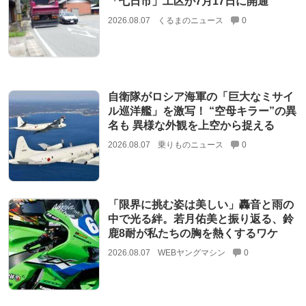
「七日市」工区が7月17日に開通
2026.08.07
くるまのニュース
0
自衛隊がロシア海軍の「巨大なミサイ
ル巡洋艦」を激写！ “空母キラー”の異
名も 異様な外観を上空から捉える
2026.08.07
乗りものニュース
0
「限界に挑む姿は美しい」轟音と雨の
中で光る絆。若月佑美と振り返る、鈴
鹿8耐が私たちの胸を熱くするワケ
2026.08.07
WEBヤングマシン
0